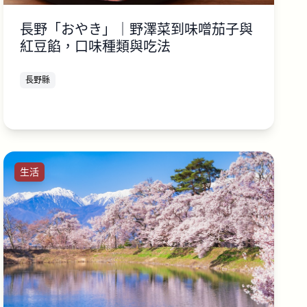
長野「おやき」｜野澤菜到味噌茄子與
紅豆餡，口味種類與吃法
長野縣
生活