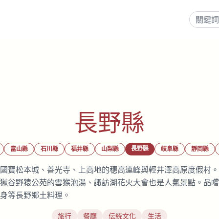
長野縣
長野縣
富山縣
石川縣
福井縣
山梨縣
岐阜縣
靜岡縣
國寶松本城、善光寺、上高地的穗高連峰與輕井澤高原度假村。
獄谷野猿公苑的雪猴泡湯、諏訪湖花火大會也是人氣景點。品嚐信
身等長野鄉土料理。
旅行
餐廳
伝統文化
生活