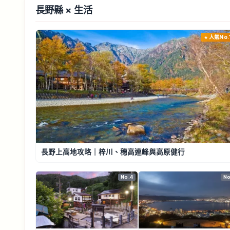
長野縣 × 生活
人氣No.
長野上高地攻略｜梓川、穗高連峰與高原健行
No.4
No