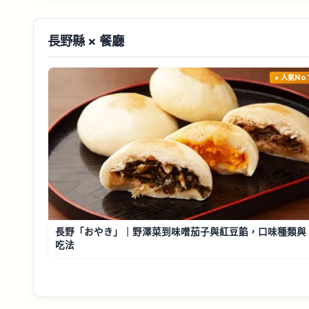
長野縣 × 餐廳
人氣No.
長野「おやき」｜野澤菜到味噌茄子與紅豆餡，口味種類與
吃法