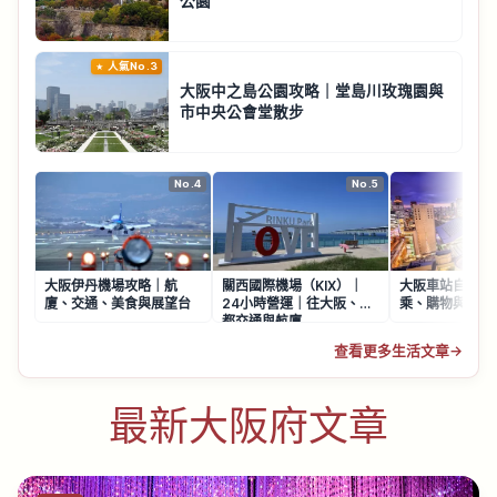
公園
人氣No.3
大阪中之島公園攻略｜堂島川玫瑰園與
市中央公會堂散步
No.4
No.5
大阪伊丹機場攻略｜航
關西國際機場（KIX）｜
大阪車站自由行
廈、交通、美食與展望台
24小時營運｜往大阪、京
乘、購物與周邊
都交通與航廈
查看更多生活文章
→
最新大阪府文章