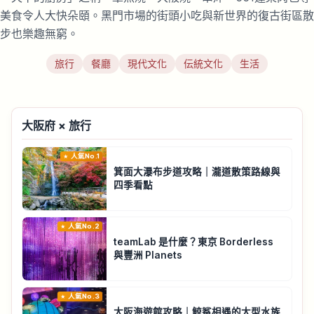
美食令人大快朵頤。黑門市場的街頭小吃與新世界的復古街區散
步也樂趣無窮。
旅行
餐廳
現代文化
伝統文化
生活
大阪府 × 旅行
人氣No.1
箕面大瀑布步道攻略｜瀧道散策路線與
四季看點
人氣No.2
teamLab 是什麼？東京 Borderless
與豐洲 Planets
人氣No.3
大阪海遊館攻略｜鯨鯊相遇的大型水族