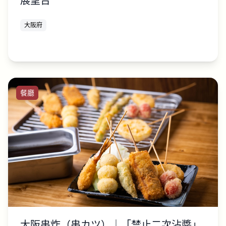
展望台
大阪府
餐廳
大阪串炸（串カツ）｜「禁止二次沾醬」