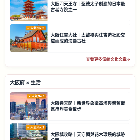
大阪四天王寺｜聖德太子創建的日本最
古老寺院之一
人氣No.2
大阪住吉大社｜太鼓橋與住吉造社殿交
織而成的海邊古社
查看更多伝統文化文章
→
大阪府 × 生活
人氣No.1
大阪通天閣｜新世界象徵高塔與懷舊街
區串炸美食散步
人氣No.2
大阪城攻略｜天守閣與花木環繞的城跡