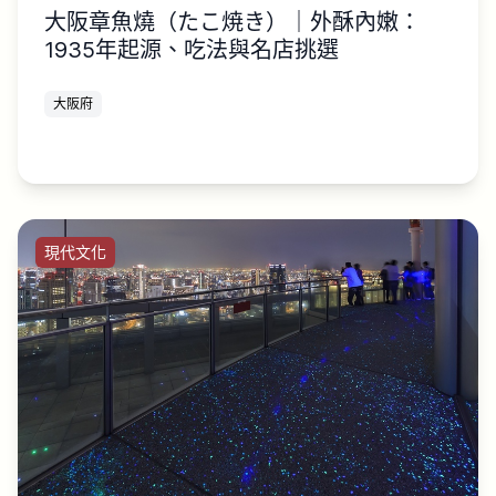
大阪章魚燒（たこ焼き）｜外酥內嫩：
1935年起源、吃法與名店挑選
大阪府
現代文化