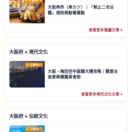
人氣No.2
大阪串炸（串カツ）｜「禁止二次沾
醬」規則與點餐重點
查看更多餐廳文章
→
大阪府 × 現代文化
人氣No.1
大阪・梅田空中庭園大樓攻略｜觀景台
夜景與懷舊美食街
查看更多現代文化文章
→
大阪府 × 伝統文化
人氣No.1