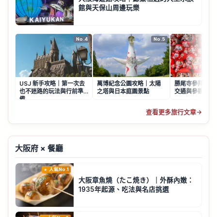
館與天保山周邊玩樂
No.4
No.5
USJ 新手攻略｜第一次去
萬博紀念公園攻略｜太陽
勝尾寺參拜攻略
也不迷路的玩法與行前準
之塔與日本庭園景點
交通與參觀重點
備
查看更多旅行文章
→
大阪府 × 餐廳
人氣No.1
大阪章魚燒（たこ焼き）｜外酥內嫩：
1935年起源、吃法與名店挑選