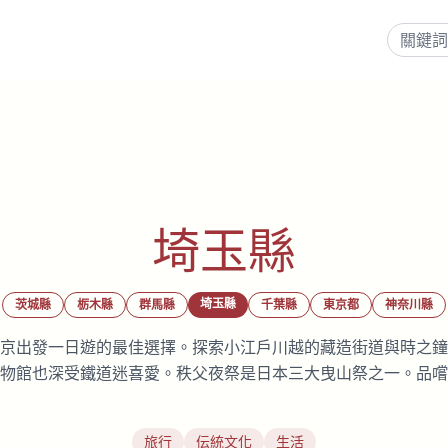
埼玉縣
埼玉縣
茨城縣
栃木縣
群馬縣
千葉縣
東京都
神奈川縣
京出發一日遊的最佳選擇。探索小江戶川越的藏造街道與時之鐘
物館也深受鐵道迷喜愛。秩父夜祭是日本三大曳山祭之一。品嚐
旅行
伝統文化
生活