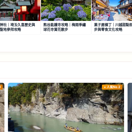
神社｜埼玉久喜歷史與
熊谷能護寺攻略｜梅雨季繡
菓子屋橫丁｜川越甜點
聖地參拜攻略
球花寺賞花散步
步與零食文化攻略
1
人氣No.2