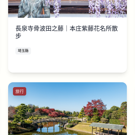
長泉寺骨波田之藤｜本庄紫藤花名所散
步
埼玉縣
旅行