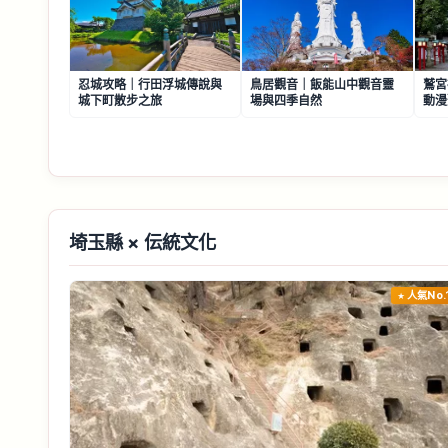
忍城攻略｜行田浮城傳說與
鳥居觀音｜飯能山中觀音靈
鷲宮
城下町散步之旅
場與四季自然
動漫
埼玉縣 × 伝統文化
人氣No.