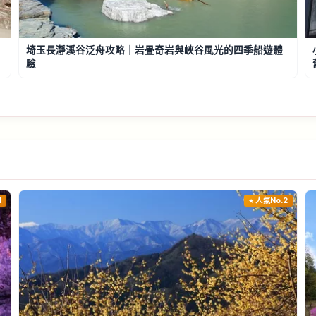
埼玉長瀞溪谷泛舟攻略｜岩畳奇岩與峽谷風光的四季船遊體
驗
1
人氣No.2