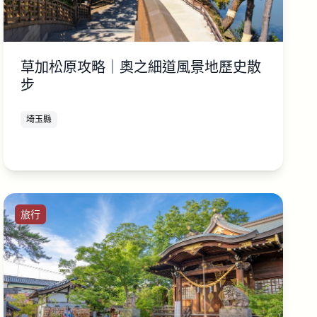
草加松原攻略｜奧之細道風景地歷史散
步
埼玉縣
旅行