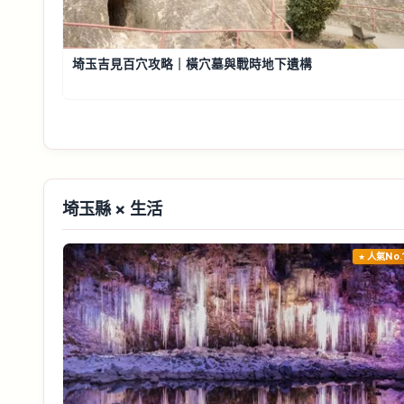
埼玉吉見百穴攻略｜橫穴墓與戰時地下遺構
埼玉縣 × 生活
人氣No.