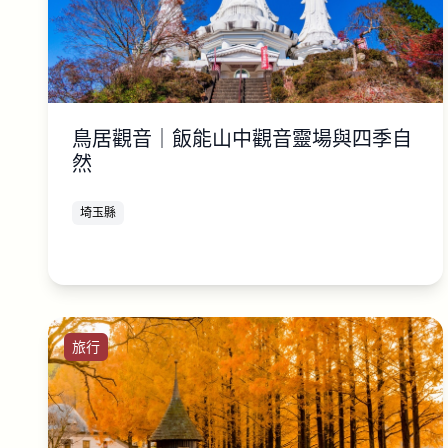
鳥居觀音｜飯能山中觀音靈場與四季自
然
埼玉縣
旅行