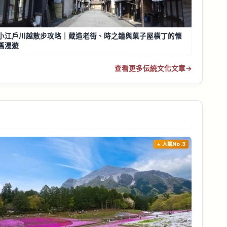
小江戶川越散步攻略｜蔵造老街、時之鐘與菓子屋橫丁的懷
舊漫遊
查看更多伝統文化文章
→
人氣No.3