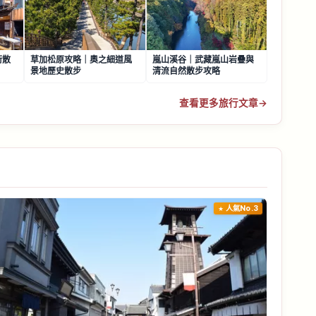
街散
草加松原攻略｜奧之細道風
嵐山溪谷｜武藏嵐山岩疊與
景地歷史散步
清流自然散步攻略
查看更多旅行文章
→
人氣No.3