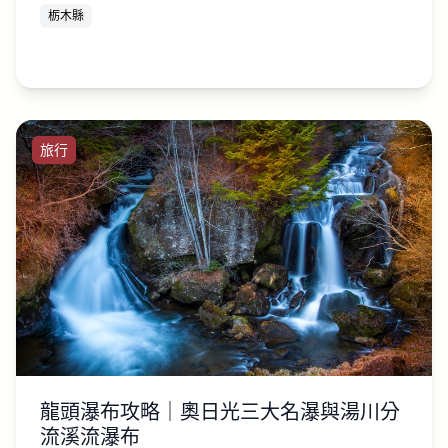
栃木縣
旅行
龍頭瀑布攻略｜奧日光三大名瀑與湯川分
流溪流瀑布