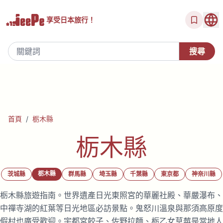
享受
日本旅行！
首頁
/
栃木縣
栃木縣
栃木縣
茨城縣
群馬縣
埼玉縣
千葉縣
東京都
神奈川縣
栃木縣旅遊指南。世界遺產日光東照宮的華麗社殿、華嚴瀑布、
中禪寺湖的紅葉等日光地區必訪景點。鬼怒川溫泉與那須高原度
假村也廣受歡迎。宇都宮餃子、佐野拉麵、栃乙女草莓是當地人