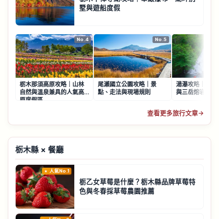
墅與遊船度假
No.4
No.5
栃木那須高原攻略｜山林
尾瀨國立公園攻略｜景
湯瀑攻略｜奧日
自然與溫泉兼具的人氣高
點、走法與現場規則
與三岳熔岩流地
原度假區
查看更多旅行文章
→
栃木縣 × 餐廳
人氣No.1
栃乙女草莓是什麼？栃木縣品牌草莓特
色與冬春採草莓農園推薦