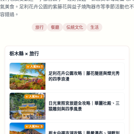
氣美食。足利花卉公園的紫藤花與益子燒陶器市等季節活動也不
容錯過。
旅行
餐廳
伝統文化
生活
栃木縣 × 旅行
人氣No.1
足利花卉公園攻略｜藤花隧道與燈光秀
的四季浪漫
人氣No.2
日光東照宮旅遊全攻略｜華麗社殿、三
猿雕刻與四季風景
人氣No.3
栃木中禪寺湖攻略｜華嚴瀑布、湖畔別