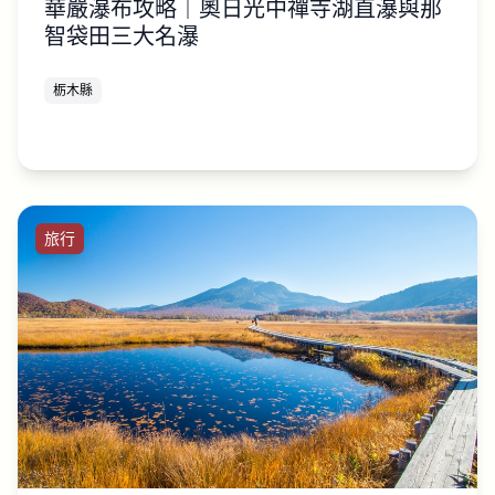
華嚴瀑布攻略｜奧日光中禪寺湖直瀑與那
智袋田三大名瀑
栃木縣
旅行