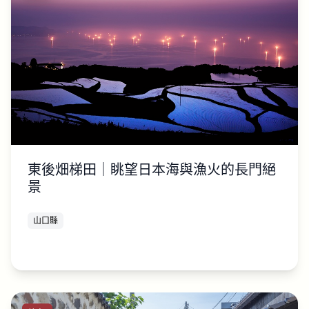
東後畑梯田｜眺望日本海與漁火的長門絕
景
山口縣