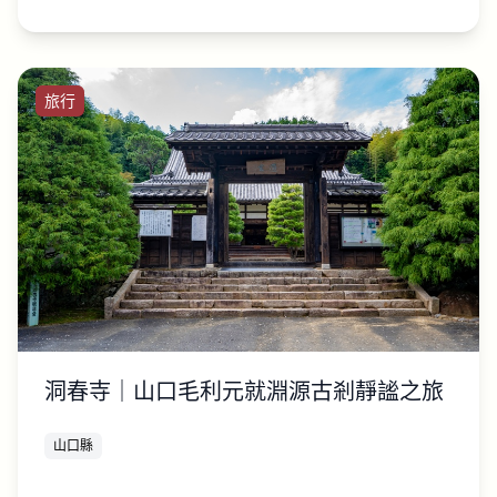
旅行
洞春寺｜山口毛利元就淵源古剎靜謐之旅
山口縣