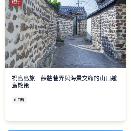
旅行
祝島島旅｜練牆巷弄與海景交織的山口離
島散策
山口縣