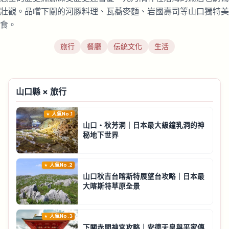
壯觀。品嚐下關的河豚料理、瓦蕎麥麵、岩國壽司等山口獨特美
食。
旅行
餐廳
伝統文化
生活
山口縣 × 旅行
人氣No.1
山口・秋芳洞｜日本最大級鐘乳洞的神
秘地下世界
人氣No.2
山口秋吉台喀斯特展望台攻略｜日本最
大喀斯特草原全景
人氣No.3
下關赤間神宮攻略｜安德天皇與平家傳