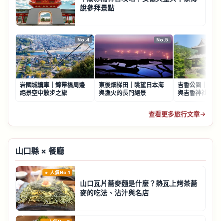
說參拜景點
No.4
No.5
岩國城纜車｜錦帶橋周邊
東後畑梯田｜眺望日本海
吉香公園｜岩國
絕景空中散步之旅
與漁火的長門絕景
與吉香神社賞花
查看更多旅行文章
→
山口縣 × 餐廳
人氣No.1
山口瓦片蕎麥麵是什麼？熱瓦上烤茶蕎
麥的吃法、沾汁與名店