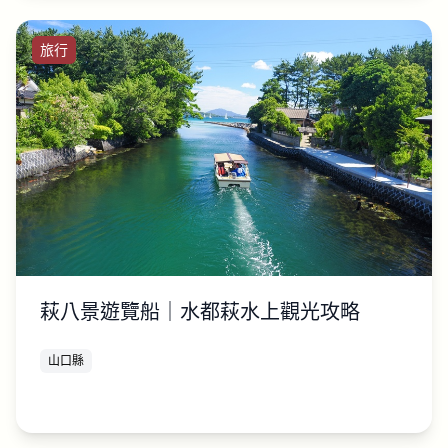
旅行
萩八景遊覽船｜水都萩水上觀光攻略
山口縣