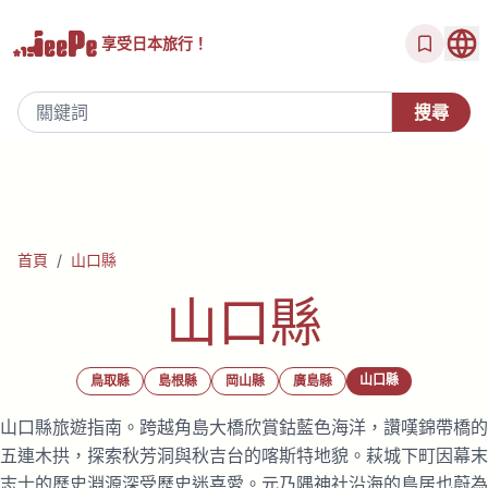
享受
日本旅行！
首頁
/
山口縣
山口縣
山口縣
鳥取縣
島根縣
岡山縣
廣島縣
山口縣旅遊指南。跨越角島大橋欣賞鈷藍色海洋，讚嘆錦帶橋的
五連木拱，探索秋芳洞與秋吉台的喀斯特地貌。萩城下町因幕末
志士的歷史淵源深受歷史迷喜愛。元乃隅神社沿海的鳥居也蔚為