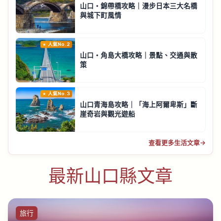
山口・錦帶橋攻略｜漫步日本三大名橋
與城下町風情
人氣No.2
山口・角島大橋攻略｜景點、交通與散
策
人氣No.3
山口青海島攻略｜「海上阿爾卑斯」斷
崖奇岩與觀光遊船
查看更多生活文章
→
最新山口縣文章
旅行