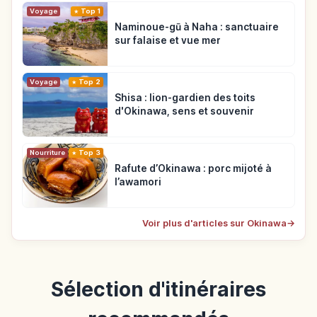
Voyage
Top 1
Naminoue-gū à Naha : sanctuaire
sur falaise et vue mer
Voyage
Top 2
Shisa : lion-gardien des toits
d'Okinawa, sens et souvenir
Nourriture
Top 3
Rafute d’Okinawa : porc mijoté à
l’awamori
Voir plus d'articles sur Okinawa
→
Sélection d'itinéraires