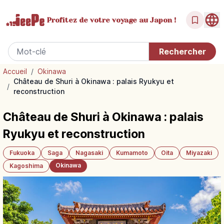
Profitez de votre
voyage au Japon !
Accueil
/
Okinawa
Château de Shuri à Okinawa : palais Ryukyu et
/
reconstruction
Château de Shuri à Okinawa : palais
Ryukyu et reconstruction
Fukuoka
Saga
Nagasaki
Kumamoto
Oita
Miyazaki
Okinawa
Kagoshima