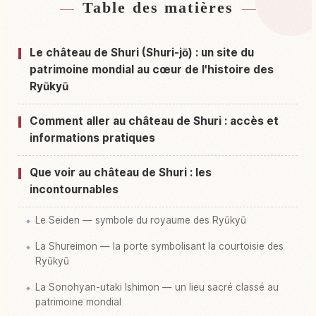
Table des matières
Hébergements près de Château Shurijo
↗
Activités à Château Shurijo
↗
Le château de Shuri (Shuri-jō) : un site du
patrimoine mondial au cœur de l'histoire des
Ryūkyū
Comment aller au château de Shuri : accès et
informations pratiques
Que voir au château de Shuri : les
incontournables
Le Seiden — symbole du royaume des Ryūkyū
La Shureimon — la porte symbolisant la courtoisie des
Ryūkyū
La Sonohyan-utaki Ishimon — un lieu sacré classé au
patrimoine mondial