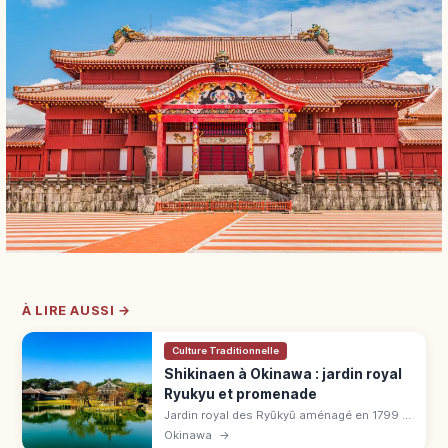
À LIRE AUSSI →
Culture Traditionnelle
Shikinaen à Okinawa : jardin royal
Ryukyu et promenade
Jardin royal des Ryūkyū aménagé en 1799 à
Naha, inscrit à l'UNESCO en 2000. 42 000
Okinawa
→
m² avec étang Shinji-ike, pavillon hexagonal