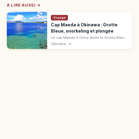
À LIRE AUSSI →
Voyage
Cap Maeda à Okinawa : Grotte
Bleue, snorkeling et plongée
Le cap Maeda à Onna abrite la Grotte Bleue
d'Okinawa, site réputé pour le snorkeling et
Okinawa
→
la plongée. Eau translucide, faune marine, 1
h depuis Naha en voiture.