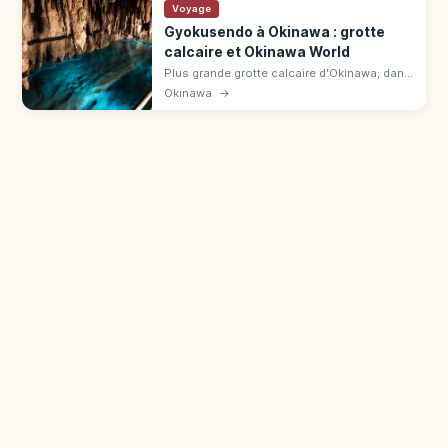
Voyage
Gyokusendo à Okinawa : grotte
calcaire et Okinawa World
Plus grande grotte calcaire d'Okinawa, dans
le parc Okinawa World à Nanjō : 890 m
Okinawa
→
accessibles, plus d'un million de stalactites,
21 °C. 30 min de Naha.