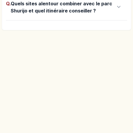
Q.
Quels sites alentour combiner avec le parc
keyboard_arrow_down
Shurijo et quel itinéraire conseiller ?