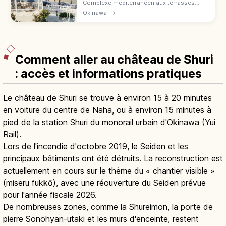
Complexe méditerranéen aux terrasses
blanches sur l'île Senagajima, Okinawa.
Okinawa
→
Cafés, boutiques, vue mer, couchers de
soleil. 15 min depuis l'aéroport de Naha.
Comment aller au château de Shuri
: accès et informations pratiques
Le château de Shuri se trouve à environ 15 à 20 minutes
en voiture du centre de Naha, ou à environ 15 minutes à
pied de la station Shuri du monorail urbain d'Okinawa (Yui
Rail).
Lors de l'incendie d'octobre 2019, le Seiden et les
principaux bâtiments ont été détruits. La reconstruction est
actuellement en cours sur le thème du « chantier visible »
(miseru fukkō), avec une réouverture du Seiden prévue
pour l'année fiscale 2026.
De nombreuses zones, comme la Shureimon, la porte de
pierre Sonohyan-utaki et les murs d'enceinte, restent