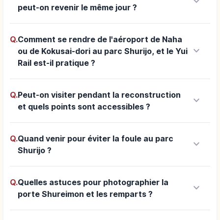
keyboard_arrow_down
peut-on revenir le même jour ?
Q.
Comment se rendre de l'aéroport de Naha
keyboard_arrow_down
ou de Kokusai-dori au parc Shurijo, et le Yui
Rail est-il pratique ?
Q.
Peut-on visiter pendant la reconstruction
keyboard_arrow_down
et quels points sont accessibles ?
Q.
Quand venir pour éviter la foule au parc
keyboard_arrow_down
Shurijo ?
Q.
Quelles astuces pour photographier la
keyboard_arrow_down
porte Shureimon et les remparts ?