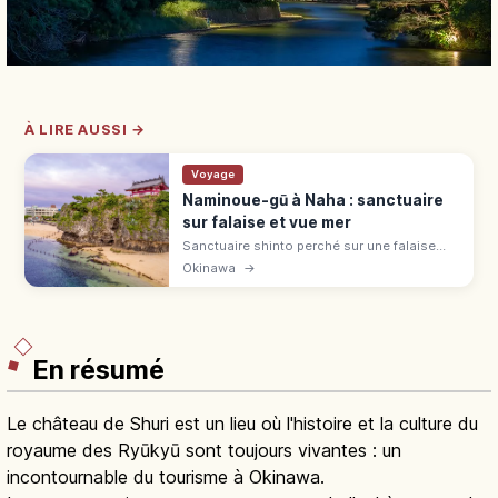
À LIRE AUSSI →
Voyage
Naminoue-gū à Naha : sanctuaire
sur falaise et vue mer
Sanctuaire shinto perché sur une falaise
dominant la plage de Naminoue, seul lieu de
Okinawa
→
baignade de Naha. Accès depuis le centre-
ville ou l'aéroport en 15 min.
En résumé
Le château de Shuri est un lieu où l'histoire et la culture du
royaume des Ryūkyū sont toujours vivantes : un
incontournable du tourisme à Okinawa.