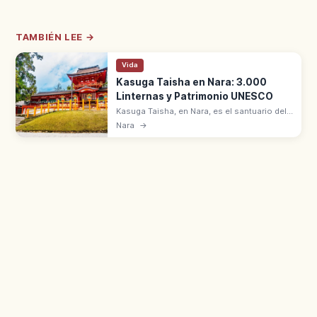
TAMBIÉN LEE →
Vida
Kasuga Taisha en Nara: 3.000
Linternas y Patrimonio UNESCO
Kasuga Taisha, en Nara, es el santuario del
clan Fujiwara fundado en 768, Patrimonio
Nara
→
UNESCO. Unas 3.000 linternas: 2.000 de
piedra y 1.000 colgantes en bronce.