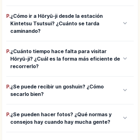
P.
¿Cómo ir a Hōryū-ji desde la estación
keyboard_arrow_down
Kintetsu Tsutsui? ¿Cuánto se tarda
caminando?
P.
¿Cuánto tiempo hace falta para visitar
keyboard_arrow_down
Hōryū-ji? ¿Cuál es la forma más eficiente de
recorrerlo?
P.
¿Se puede recibir un goshuin? ¿Cómo
keyboard_arrow_down
secarlo bien?
P.
¿Se pueden hacer fotos? ¿Qué normas y
keyboard_arrow_down
consejos hay cuando hay mucha gente?