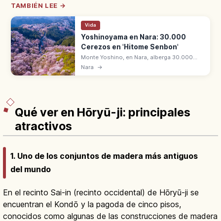
TAMBIÉN LEE →
Vida
Yoshinoyama en Nara: 30.000
Cerezos en 'Hitome Senbon'
Monte Yoshino, en Nara, alberga 30.000
cerezos shiroyamazakura con la vista
Nara
→
'Hitome Senbon'. Patrimonio UNESCO
desde 2004 entre los Montes Kii.
Qué ver en Hōryū-ji: principales
atractivos
1. Uno de los conjuntos de madera más antiguos
del mundo
En el recinto Sai-in (recinto occidental) de Hōryū-ji se
encuentran el Kondō y la pagoda de cinco pisos,
conocidos como algunas de las construcciones de madera