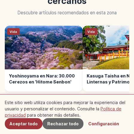
cercanos
Descubre artículos recomendados en esta zona
Vida
Vida
Yoshinoyama en Nara: 30.000
Kasuga Taisha en Nar
Cerezos en 'Hitome Senbon'
Linternas y Patrimon
UNESCO
Este sitio web utiliza cookies para mejorar la experiencia del
usuario y personalizar el contenido. Consulte la
Política de
Cercanos
privacidad
para obtener más detalles.
LEER SIGUIENTE →
Aceptar todo
Rechazar todo
Configuración
Cultura Tradicional