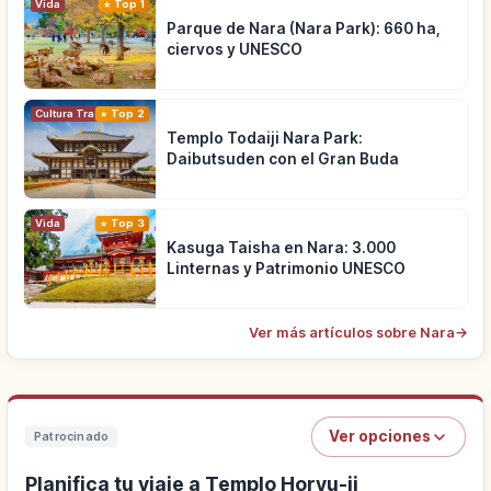
Vida
Top 1
Parque de Nara (Nara Park): 660 ha,
ciervos y UNESCO
Cultura Tradicional
Top 2
Templo Todaiji Nara Park:
Daibutsuden con el Gran Buda
Vida
Top 3
Kasuga Taisha en Nara: 3.000
Linternas y Patrimonio UNESCO
Ver más artículos sobre Nara
→
Ver opciones
Patrocinado
Planifica tu viaje a Templo Horyu-ji