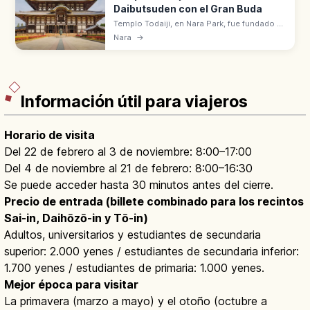
Daibutsuden con el Gran Buda
Templo Todaiji, en Nara Park, fue fundado en
el siglo VIII por el emperador Shomu.
Nara
→
Daibutsuden alberga el Gran Buda de 14,98
m. Patrimonio UNESCO.
Información útil para viajeros
Horario de visita
Del 22 de febrero al 3 de noviembre: 8:00–17:00
Del 4 de noviembre al 21 de febrero: 8:00–16:30
Se puede acceder hasta 30 minutos antes del cierre.
Precio de entrada (billete combinado para los recintos
Sai-in, Daihōzō-in y Tō-in)
Adultos, universitarios y estudiantes de secundaria
superior: 2.000 yenes / estudiantes de secundaria inferior:
1.700 yenes / estudiantes de primaria: 1.000 yenes.
Mejor época para visitar
La primavera (marzo a mayo) y el otoño (octubre a