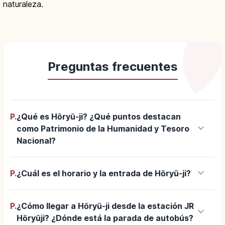
naturaleza.
Preguntas frecuentes
P.
¿Qué es Hōryū-ji? ¿Qué puntos destacan
keyboard_arrow_down
como Patrimonio de la Humanidad y Tesoro
Nacional?
keyboard_arrow_down
P.
¿Cuál es el horario y la entrada de Hōryū-ji?
P.
¿Cómo llegar a Hōryū-ji desde la estación JR
keyboard_arrow_down
Hōryūji? ¿Dónde está la parada de autobús?