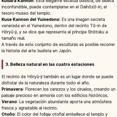
Kudara Kannon
: Esta elegante estatua budista, de silueta
inconfundible, puede contemplarse en el Daihōzō-in, el
tesoro-museo del templo.
Kuse Kannon del Yumedono
: Es una imagen secreta
venerada en el Yumedono, dentro del recinto Tō-in de
Hōryū-ji, y se dice que representa al príncipe Shōtoku a
tamaño real.
A través de este conjunto de esculturas es posible recorrer
la historia del arte budista en Japón.
3. Belleza natural en las cuatro estaciones
El recinto de Hōryū-ji también es un lugar donde se puede
disfrutar de la naturaleza durante todo el año.
Primavera
: Florecen los cerezos y los ciruelos, creando un
paisaje precioso en armonía con los edificios históricos.
Verano
: La vegetación abundante aporta una atmósfera
fresca y agradable al recinto.
Otoño
: El color del follaje otoñal embellece el templo y