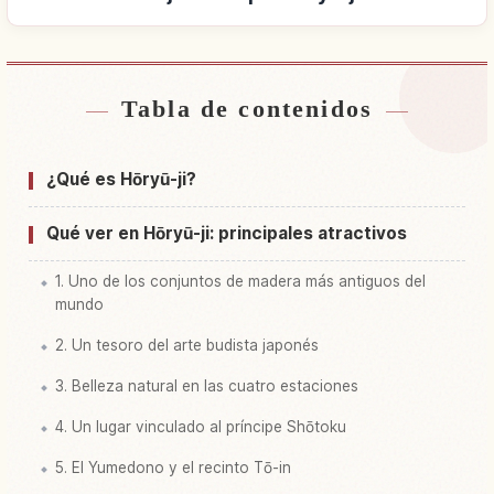
Tabla de contenidos
Buscar alojamiento cerca de Templo Horyu-ji
↗
Buscar experiencias en Templo Horyu-ji
↗
¿Qué es Hōryū-ji?
Qué ver en Hōryū-ji: principales atractivos
1. Uno de los conjuntos de madera más antiguos del
mundo
2. Un tesoro del arte budista japonés
3. Belleza natural en las cuatro estaciones
4. Un lugar vinculado al príncipe Shōtoku
5. El Yumedono y el recinto Tō-in