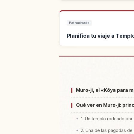
Patrocinado
Planifica tu viaje a Tem
Buscar alojamiento cerca 
Murou 
Muro-ji, el «Kōya para m
Qué ver en Muro-ji: prin
1. Un templo rodeado por 
2. Una de las pagodas de 