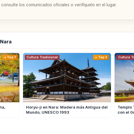
 consulte los comunicados oficiales o verifíquelo en el lugar.
 Nara
Top 1
Cultura Tradicional
Top 2
Cultura T
ha,
Horyu-ji en Nara: Madera más Antigua del
Templo T
Mundo, UNESCO 1993
con el 