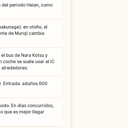
s del periodo Heian, como
hakunage); en otoño, el
iente de Muroji cambia
el bus de Nara Kotsu y
 coche se suele usar el IC
s alrededores.
0. Entrada: adultos 600
modo. En días concurridos,
lo que es mejor llegar