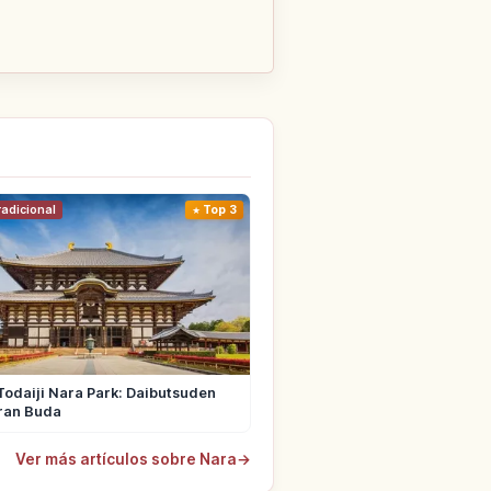
radicional
Top 3
odaiji Nara Park: Daibutsuden
Gran Buda
Ver más artículos sobre Nara
→