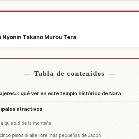
plo Nyonin Takano Murou Tera
de Templo Nyonin Takano
Buscar experiencias e
↗
Tera
Murou
Tabla de contenidos
ujeres»: qué ver en este templo histórico de Nara
cipales atractivos
la quietud de la montaña
cinco pisos al aire libre más pequeñas de Japón