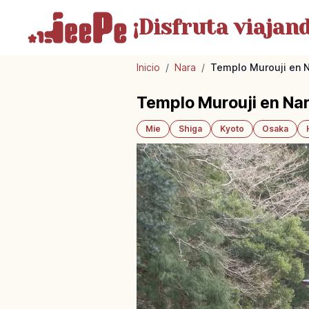
¡Disfruta
viajand
Inicio
/
Nara
/
Templo Murouji en Na
Templo Murouji en Nara
Mie
Shiga
Kyoto
Osaka