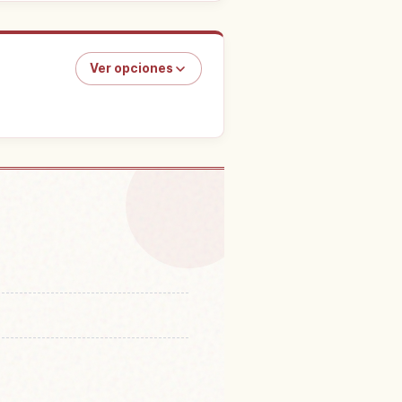
Ver opciones
n Templo Nyonin Takano
↗
 Tera