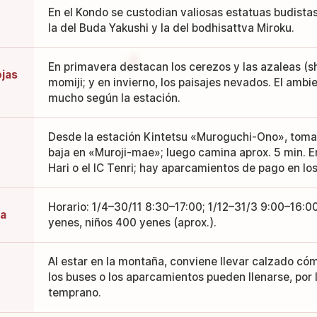
En el Kondo se custodian valiosas estatuas budista
la del Buda Yakushi y la del bodhisattva Miroku.
En primavera destacan los cerezos y las azaleas (s
ojas
momiji; y en invierno, los paisajes nevados. El amb
mucho según la estación.
Desde la estación Kintetsu «Muroguchi-Ono», toma 
baja en «Muroji-mae»; luego camina aprox. 5 min. En
Hari o el IC Tenri; hay aparcamientos de pago en lo
Horario: 1/4–30/11 8:30–17:00; 1/12–31/3 9:00–16:0
da
yenes, niños 400 yenes (aprox.).
Al estar en la montaña, conviene llevar calzado có
o
los buses o los aparcamientos pueden llenarse, por 
temprano.