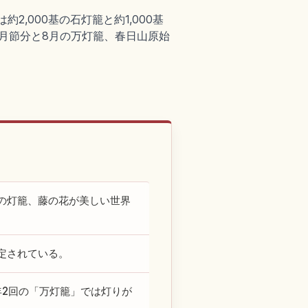
2,000基の石灯籠と約1,000基
2月節分と8月の万灯籠、春日山原始
の灯籠、藤の花が美しい世界
定されている。
、年2回の「万灯籠」では灯りが