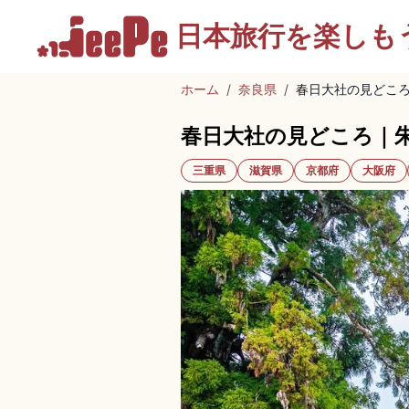
日本旅行を
楽しも
ホーム
/
奈良県
/
春日大社の見どこ
春日大社の見どころ｜
三重県
滋賀県
京都府
大阪府