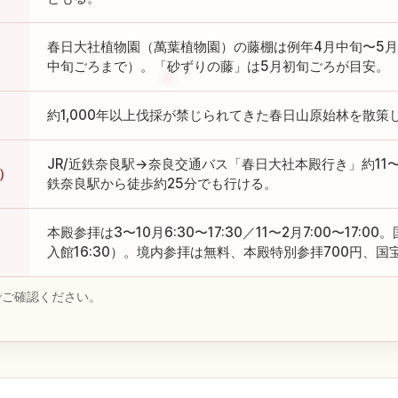
春日大社植物園（萬葉植物園）の藤棚は例年4月中旬〜5月
中旬ごろまで）。「砂ずりの藤」は5月初旬ごろが目安。
約1,000年以上伐採が禁じられてきた春日山原始林を散
JR/近鉄奈良駅→奈良交通バス「春日大社本殿行き」約11
）
鉄奈良駅から徒歩約25分でも行ける。
本殿参拝は3〜10月6:30〜17:30／11〜2月7:00〜17:00
入館16:30）。境内参拝は無料、本殿特別参拝700円、国
でご確認ください。