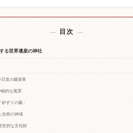
の宿を探す
春日大社の
↗
目次
する世界遺産の神社
春日造の建築美
む神秘的な風景
と「砂ずりの藤」
した自然の神域
う歴史的な文化財