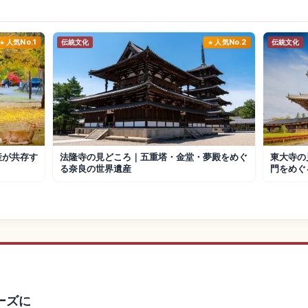
人気No.1
伝統文化
人気No.2
伝統文化
産が共存す
法隆寺の見どころ｜五重塔・金堂・夢殿をめぐ
東大寺の
る奈良の世界遺産
門をめぐ
ーズに