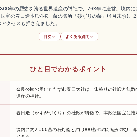
300年の歴史を誇る世界遺産の神社で、768年に造営。境内には約
す。国宝の春日造本殿4棟、藤の名所「砂ずりの藤」(4月末頃)、
のアクセスも押さえました。
目次
よくある質問
ひと目でわかるポイント
奈良公園の奥にたたずむ春日大社は、朱塗りの社殿と無数
遺産の神社。
春日造（かすがづくり）の社殿が特徴で、本殿は国宝に指
境内に約2,000基の石灯籠と約1,000基の釣灯籠が並び
ともる。