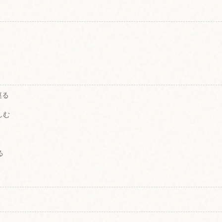
巡る
しむ
る