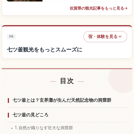
佐賀県の観光記事をもっと見る
→
宿・体験を見る
PR
七ツ釜観光をもっとスムーズに
目次
七ツ釜付近の宿を探す
↗
七ツ釜の体験を探す
↗
七ツ釜とは？玄界灘が生んだ天然記念物の洞窟群
七ツ釜の見どころ
1. 自然が織りなす壮大な洞窟群