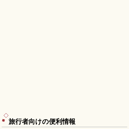
階段、奥の院への朱い鳥居、長崎自動車道「武雄
北方IC」から約30分をまとめました。
旅行者向けの便利情報