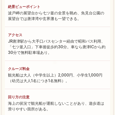
絶景ビューポイント
波戸岬の展望台から七ツ釜の全景を眺め、魚見台公園の
展望台では唐津湾や玄界灘も一望できる。
アクセス
JR唐津駅から大手口バスセンター経由で昭和バス利用、
「七ツ釜入口」下車後徒歩約30分。車なら唐津ICから約
30分で無料駐車場あり。
クルーズ料金
観光船は大人（中学生以上）2,000円、小学生1,000円
（幼児は大人1名につき1名無料）。
回り方の注意
海上の状況で観光船が運航しないことがあり、遊歩道は
滑りやすい箇所がある。