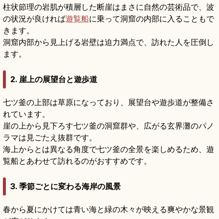
柱状節理の岩肌が積層した断崖はまさに自然の芸術品で、波
の状況が良ければ
遊覧船
に乗って洞窟の内部に入ることもで
きます。
洞窟内部から見上げる岩壁は迫力満点で、訪れた人を圧倒し
ます。
2. 崖上の展望台と遊歩道
七ツ釜の上部は草原になっており、展望台や遊歩道が整備さ
れています。
崖の上から見下ろす七ツ釜の洞窟群や、広がる玄界灘のパノ
ラマは見ごたえ抜群です。
海上からとは異なる角度で七ツ釜の全景を楽しめるため、遊
覧船とあわせて訪れるのがおすすめです。
3. 季節ごとに変わる海岸の風景
春から夏にかけては青い海と緑の木々が映える爽やかな景観