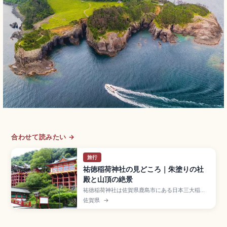
合わせて読みたい →
旅行
祐徳稲荷神社の見どころ｜朱塗りの社
殿と山頂の絶景
祐徳稲荷神社は佐賀県鹿島市にある日本三大稲荷
のひとつで、貞享4年(1687年)に肥前鹿島藩主夫
佐賀県
→
人・花山院萬子媛が京都の稲荷大神を勧請した神
社。総漆塗り極彩色の本殿は石壁山の斜面に建つ
舞台造りで「鎮西日光」と呼ばれます。約110段の