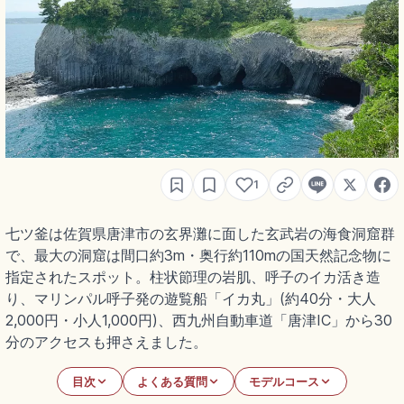
1
七ツ釜は佐賀県唐津市の玄界灘に面した玄武岩の海食洞窟群
で、最大の洞窟は間口約3m・奥行約110mの国天然記念物に
指定されたスポット。柱状節理の岩肌、呼子のイカ活き造
り、マリンパル呼子発の遊覧船「イカ丸」(約40分・大人
2,000円・小人1,000円)、西九州自動車道「唐津IC」から30
分のアクセスも押さえました。
目次
よくある質問
モデルコース