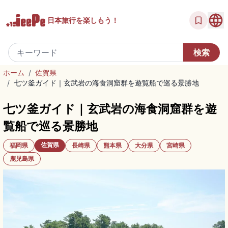
日本旅行を
楽しもう！
ホーム
/
佐賀県
/
七ツ釜ガイド｜玄武岩の海食洞窟群を遊覧船で巡る景勝地
七ツ釜ガイド｜玄武岩の海食洞窟群を遊
覧船で巡る景勝地
佐賀県
福岡県
長崎県
熊本県
大分県
宮崎県
鹿児島県