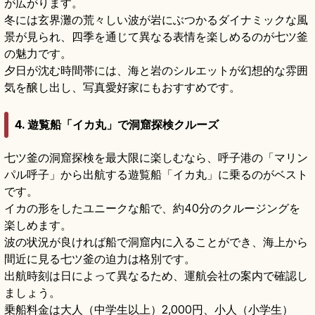
が広がります。
冬には玄界灘の荒々しい波が岩にぶつかるダイナミックな風
景が見られ、四季を通じて異なる表情を楽しめるのが七ツ釜
の魅力です。
夕日が沈む時間帯には、海と岩のシルエットが幻想的な雰囲
気を醸し出し、写真愛好家にもおすすめです。
4. 遊覧船「イカ丸」で洞窟探検クルーズ
七ツ釜の洞窟探検を最大限に楽しむなら、呼子港の「マリン
パル呼子」から出航する遊覧船「イカ丸」に乗るのがベスト
です。
イカの形をしたユニークな船で、約40分のクルージングを
楽しめます。
波の状況が良ければ船で洞窟内に入ることができ、海上から
間近に見る七ツ釜の迫力は格別です。
出航時刻は日によって異なるため、運航会社の案内で確認し
ましょう。
乗船料金は大人（中学生以上）2,000円、小人（小学生）