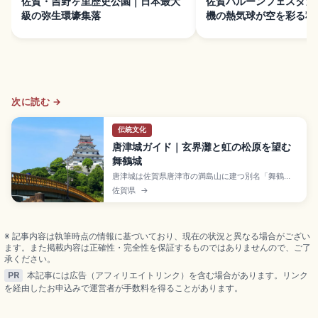
佐賀・吉野ヶ里歴史公園｜日本最大
佐賀バルーンフェスタガイ
級の弥生環壕集落
機の熱気球が空を彩る秋
次に読む →
伝統文化
唐津城ガイド｜玄界灘と虹の松原を望む
舞鶴城
唐津城は佐賀県唐津市の満島山に建つ別名「舞鶴
城」で、寺沢広高が1608年に完成させた歴史的な
佐賀県
→
城。天守閣5階展望フロア(大人500円)から玄界灘と
虹の松原のパノラマを一望できます。3月下旬〜4月
の桜・4月下旬の藤、斜行エレベーター、JR唐津駅
から徒歩約20分のアクセスも押さえました。
※ 記事内容は執筆時点の情報に基づいており、現在の状況と異なる場合がござい
ます。また掲載内容は正確性・完全性を保証するものではありませんので、ご了
承ください。
PR
本記事には広告（アフィリエイトリンク）を含む場合があります。リンク
を経由したお申込みで運営者が手数料を得ることがあります。