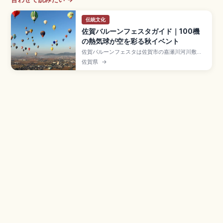
伝統文化
佐賀バルーンフェスタガイド｜100機
の熱気球が空を彩る秋イベント
佐賀バルーンフェスタは佐賀市の嘉瀬川河川敷で
例年10月下〜11月上に開催されるアジア最大級の
佐賀県
→
熱気球イベントで、100機以上の熱気球が空を彩
るスポット。1980年開始、入場無料、夜間係留
「ラ・モンゴルフィエ・ノクチューン」、JR佐賀
駅から臨時駅「バルーンさが駅」約10分です。