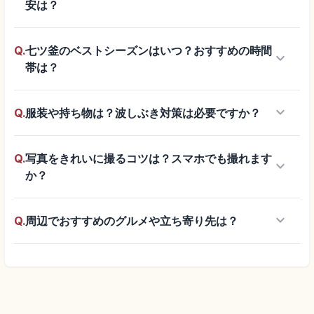
安は？
Q.
七ツ釜のベストシーズンはいつ？おすすめの時間
keyboard_arrow_down
帯は？
keyboard_arrow_down
Q.
服装や持ち物は？波しぶき対策は必要ですか？
Q.
写真をきれいに撮るコツは？スマホでも撮れます
keyboard_arrow_down
か？
keyboard_arrow_down
Q.
周辺でおすすめのグルメや立ち寄り先は？