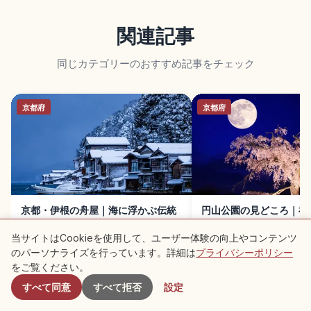
関連記事
同じカテゴリーのおすすめ記事をチェック
京都府
京都府
京都・伊根の舟屋｜海に浮かぶ伝統
円山公園の見どころ｜祇
町並みの観光ガイド
と京都散策
当サイトはCookieを使用して、ユーザー体験の向上やコンテンツ
のパーソナライズを行っています。詳細は
プライバシーポリシー
付近のスポット
をご覧ください。
すべて同意
すべて拒否
設定