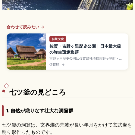
合わせて読みたい →
伝統文化
佐賀・吉野ヶ里歴史公園｜日本最大級
の弥生環壕集落
吉野ヶ里歴史公園は佐賀県神埼郡吉野ヶ里町・神
埼市にまたがる日本最大級の弥生時代環壕集落跡
佐賀県
→
で、紀元前5世紀〜紀元後3世紀の集落として国の
特別史跡に指定されたスポット。復元された竪穴
住居・物見櫓・主祭殿、勾玉作り体験、JR長崎本
線「吉野ヶ里公園駅」徒歩約15分、入園大人460
円です。
七ツ釜の見どころ
1. 自然が織りなす壮大な洞窟群
七ツ釜の洞窟は、玄界灘の荒波が長い年月をかけて玄武岩を
削り形作ったものです。