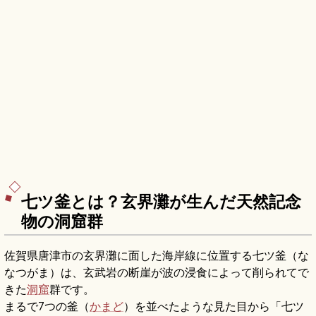
七ツ釜とは？玄界灘が生んだ天然記念
物の洞窟群
佐賀県唐津市の玄界灘に面した海岸線に位置する七ツ釜（な
なつがま）は、玄武岩の断崖が波の浸食によって削られてで
きた
洞窟
群です。
まるで7つの釜（
かまど
）を並べたような見た目から「七ツ