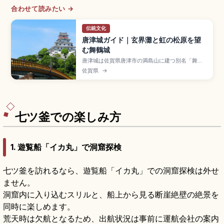
合わせて読みたい →
伝統文化
唐津城ガイド｜玄界灘と虹の松原を望
む舞鶴城
唐津城は佐賀県唐津市の満島山に建つ別名「舞鶴
城」で、寺沢広高が1608年に完成させた歴史的な
佐賀県
→
城。天守閣5階展望フロア(大人500円)から玄界灘
と虹の松原のパノラマを一望できます。3月下旬〜
4月の桜・4月下旬の藤、斜行エレベーター、JR唐
津駅から徒歩約20分のアクセスも押さえました。
七ツ釜での楽しみ方
1. 遊覧船「イカ丸」で洞窟探検
七ツ釜を訪れるなら、遊覧船「イカ丸」での洞窟探検は外せ
ません。
洞窟内に入り込むスリルと、船上から見る断崖絶壁の絶景を
同時に楽しめます。
荒天時は欠航となるため、出航状況は事前に運航会社の案内