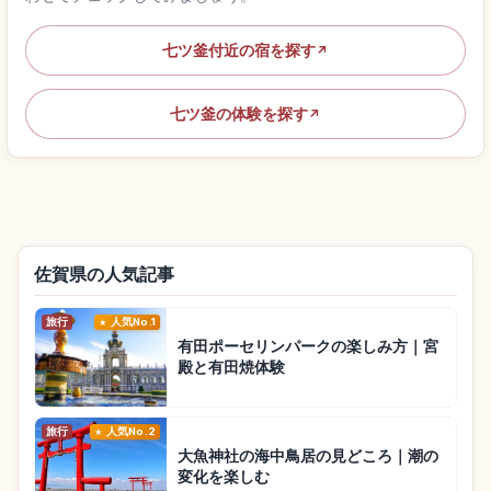
七ツ釜付近の宿を探す
↗
七ツ釜の体験を探す
↗
佐賀県の人気記事
旅行
人気No.1
有田ポーセリンパークの楽しみ方｜宮
殿と有田焼体験
旅行
人気No.2
大魚神社の海中鳥居の見どころ｜潮の
変化を楽しむ