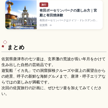
旅行
有田ポーセリンパークの楽しみ方｜宮
殿と有田焼体験
有田ポーセリンパークはドイツ・ドレスデンのツ
ヴィンガー宮殿を模した佐賀県有田町のテーマパ
佐賀県
→
ーク。入場・駐車場ともに無料で、宮殿前のバロ
ック式庭園、有田焼体験工房、登り窯、酒蔵が集
まる。下絵付け1,200〜1,900円、手びねり1,800
円、ろくろ1作品3,600円。展示館は休館中、外観
散策を確認できます。
まとめ
佐賀県唐津市の七ツ釜は、玄界灘の荒波が長い年月をかけて
生み出した自然の芸術品です。
遊覧船「イカ丸」での洞窟探検クルーズや崖上の展望台から
の絶景、呼子の新鮮な海鮮グルメまで、唐津・呼子エリアな
らではの楽しみが満載です。
次回の佐賀旅行の計画に、ぜひ七ツ釜を加えてみてくださ
い。