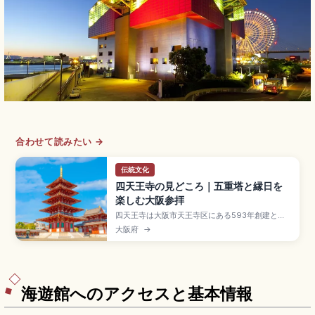
合わせて読みたい →
伝統文化
四天王寺の見どころ｜五重塔と縁日を
楽しむ大阪参拝
四天王寺は大阪市天王寺区にある593年創建と伝
わる「和宗」総本山で、聖徳太子が建立した日本
大阪府
→
最古級の官寺。中門・五重塔・金堂・講堂が一直
線に並ぶ「四天王寺式伽藍配置」、本坊庭園「極
楽浄土の庭」、毎月21日・22日の縁日、Osaka
Metro「四天王寺前夕陽ヶ丘駅」徒歩5分のアクセ
スも押さえました。
海遊館へのアクセスと基本情報