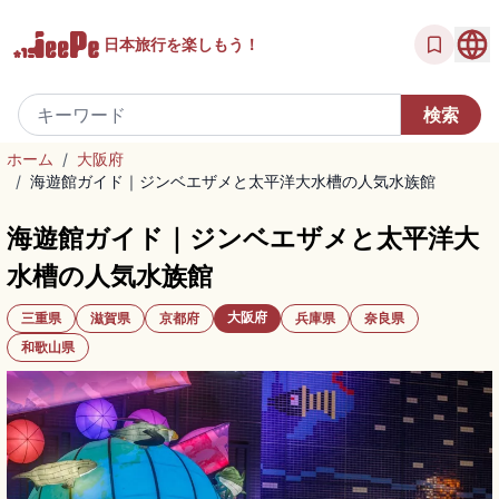
日本旅行を
楽しもう！
ホーム
/
大阪府
/
海遊館ガイド｜ジンベエザメと太平洋大水槽の人気水族館
海遊館ガイド｜ジンベエザメと太平洋大
水槽の人気水族館
大阪府
三重県
滋賀県
京都府
兵庫県
奈良県
和歌山県