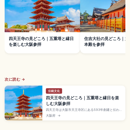
四天王寺の見どころ｜五重塔と縁日
住吉大社の見どころ｜太
を楽しむ大阪参拝
本殿を参拝
次に読む →
伝統文化
四天王寺の見どころ｜五重塔と縁日を楽
しむ大阪参拝
四天王寺は大阪市天王寺区にある593年創建と伝わ
る「和宗」総本山で、聖徳太子が建立した日本最古
大阪府
→
級の官寺。中門・五重塔・金堂・講堂が一直線に並
ぶ「四天王寺式伽藍配置」、本坊庭園「極楽浄土の
庭」、毎月21日・22日の縁日、Osaka Metro「四