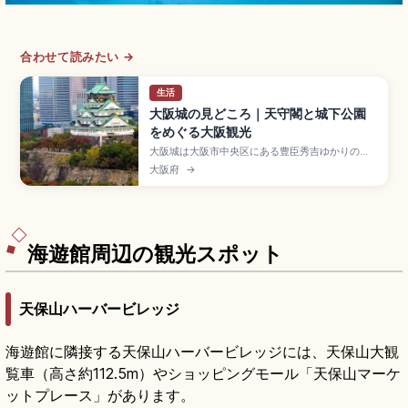
合わせて読みたい →
生活
大阪城の見どころ｜天守閣と城下公園
をめぐる大阪観光
大阪城は大阪市中央区にある豊臣秀吉ゆかりの名
城で、1583年築城・1931年復興の地上55m・5層
大阪府
→
8階の天守閣が観光名所。展望台から市内を360
度一望できます。約105万㎡の大阪城公園(桜約
3,000本)、御座船クルーズ、入館大人1,200円、
Osaka Metro森ノ宮駅から徒歩約15分のアクセス
も押さえています。
海遊館周辺の観光スポット
天保山ハーバービレッジ
海遊館に隣接する天保山ハーバービレッジには、天保山大観
覧車（高さ約112.5m）やショッピングモール「天保山マーケ
ットプレース」があります。