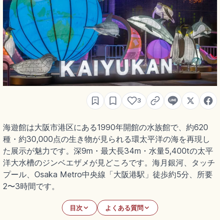
3
海遊館は大阪市港区にある1990年開館の水族館で、約620
種・約30,000点の生き物が見られる環太平洋の海を再現し
た展示が魅力です。深9m・最大長34m・水量5,400tの太平
洋大水槽のジンベエザメが見どころです。海月銀河、タッチ
プール、Osaka Metro中央線「大阪港駅」徒歩約5分、所要
2〜3時間です。
目次
よくある質問