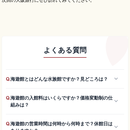
次回の大阪旅行にぜひ訪れてみてください。
よくある質問
keyboard_arrow_down
Q.
海遊館とはどんな水族館ですか？見どころは？
Q.
海遊館の入館料はいくらですか？価格変動制の仕
keyboard_arrow_down
組みは？
Q.
海遊館の営業時間は何時から何時まで？休館日は
keyboard_arrow_down