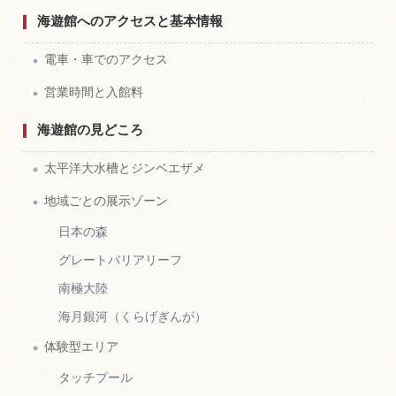
海遊館へのアクセスと基本情報
電車・車でのアクセス
営業時間と入館料
海遊館の見どころ
太平洋大水槽とジンベエザメ
地域ごとの展示ゾーン
日本の森
グレートバリアリーフ
南極大陸
海月銀河（くらげぎんが）
体験型エリア
タッチプール