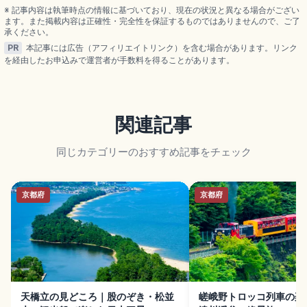
天王寺前夕陽ヶ丘駅」徒歩5分のアクセスも押さえま
※ 記事内容は執筆時点の情報に基づいており、現在の状況と異なる場合がござい
した。
ます。また掲載内容は正確性・完全性を保証するものではありませんので、ご了
承ください。
PR
本記事には広告（アフィリエイトリンク）を含む場合があります。リンク
を経由したお申込みで運営者が手数料を得ることがあります。
関連記事
同じカテゴリーのおすすめ記事をチェック
京都府
京都府
天橋立の見どころ｜股のぞき・松並
嵯峨野トロッコ列車の楽