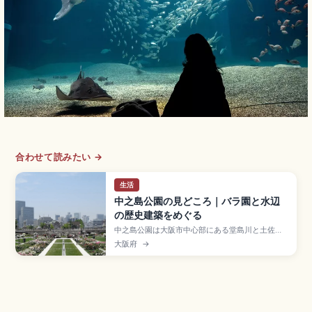
合わせて読みたい →
生活
中之島公園の見どころ｜バラ園と水辺
の歴史建築をめぐる
中之島公園は大阪市中心部にある堂島川と土佐堀
川に挟まれた約1.5kmの中州に広がる、1891年開
大阪府
→
園の大阪初の都市公園。約310品種3,700株のバラ
園(5月中旬〜6月上旬・秋)、重要文化財の中之島
図書館(1904年築)、冬のOSAKA光のルネサン
ス、京阪「なにわ橋駅」徒歩5分のアクセスも押さ
えました。