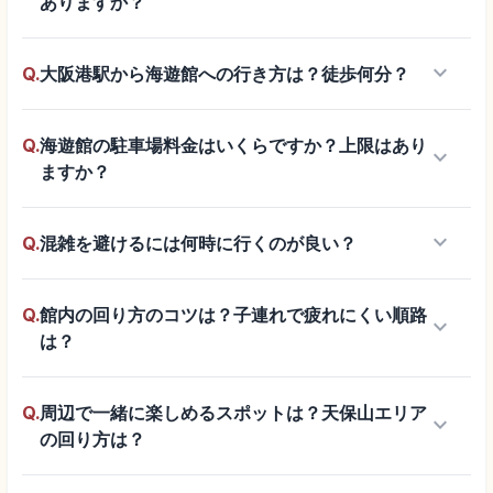
ありますか？
keyboard_arrow_down
Q.
大阪港駅から海遊館への行き方は？徒歩何分？
Q.
海遊館の駐車場料金はいくらですか？上限はあり
keyboard_arrow_down
ますか？
keyboard_arrow_down
Q.
混雑を避けるには何時に行くのが良い？
Q.
館内の回り方のコツは？子連れで疲れにくい順路
keyboard_arrow_down
は？
Q.
周辺で一緒に楽しめるスポットは？天保山エリア
keyboard_arrow_down
の回り方は？