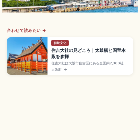
合わせて読みたい →
伝統文化
住吉大社の見どころ｜太鼓橋と国宝本
殿を参拝
住吉大社は大阪市住吉区にある全国約2,300社の
住吉神社の総本社で、約1,800年の歴史を誇る大
大阪府
→
阪屈指の古社。「すみよっさん」の愛称で親しま
れます。国宝指定の住吉造の本殿4棟、最大傾斜
48度の太鼓橋(反橋)、五所御前(五大力石)・おも
かる石のパワースポット、南海本線「住吉大社
駅」徒歩3分のアクセスも押さえています。