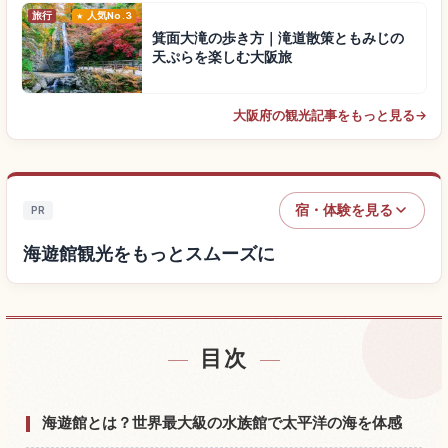
旅行
人気No.3
箕面大滝の歩き方｜滝道散策ともみじの
天ぷらを楽しむ大阪旅
大阪府の観光記事をもっと見る
→
宿・体験を見る
PR
海遊館観光をもっとスムーズに
目次
海遊館付近の宿を探す
↗
海遊館の体験を探す
↗
海遊館とは？世界最大級の水族館で太平洋の海を体感