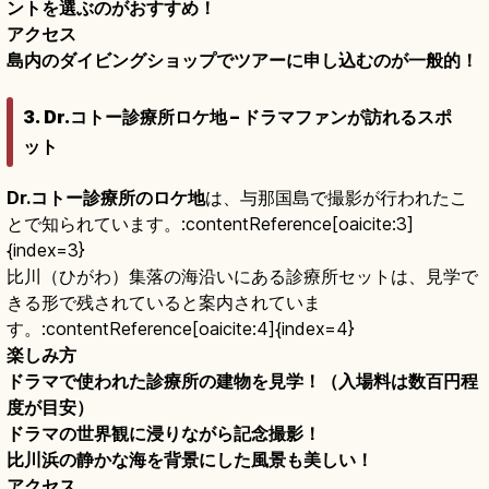
ントを選ぶのがおすすめ！
アクセス
島内のダイビングショップでツアーに申し込むのが一般的！
3. Dr.コトー診療所ロケ地 – ドラマファンが訪れるスポ
ット
Dr.コトー診療所のロケ地
は、与那国島で撮影が行われたこ
とで知られています。:contentReference[oaicite:3]
{index=3}
比川（ひがわ）集落の海沿いにある診療所セットは、見学で
きる形で残されていると案内されていま
す。:contentReference[oaicite:4]{index=4}
楽しみ方
ドラマで使われた診療所の建物を見学！（入場料は数百円程
度が目安）
ドラマの世界観に浸りながら記念撮影！
比川浜の静かな海を背景にした風景も美しい！
アクセス