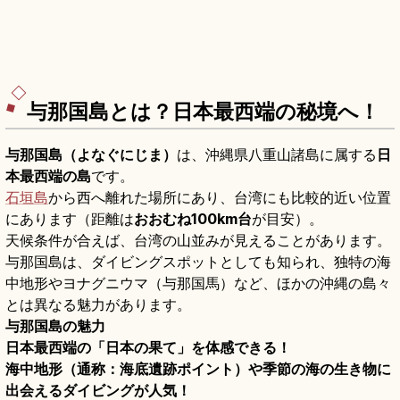
与那国島とは？日本最西端の秘境へ！
与那国島（よなぐにじま）
は、沖縄県八重山諸島に属する
日
本最西端の島
です。
石垣島
から西へ離れた場所にあり、台湾にも比較的近い位置
にあります（距離は
おおむね100km台
が目安）。
天候条件が合えば、台湾の山並みが見えることがあります。
与那国島は、ダイビングスポットとしても知られ、独特の海
中地形やヨナグニウマ（与那国馬）など、ほかの沖縄の島々
とは異なる魅力があります。
与那国島の魅力
日本最西端の「日本の果て」を体感できる！
海中地形（通称：海底遺跡ポイント）や季節の海の生き物に
出会えるダイビングが人気！