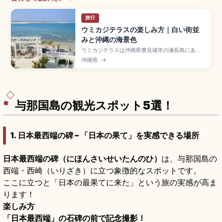
旅行
ウミカジテラスの楽しみ方｜白い街並
みと沖縄の海景色
ウミカジテラスは沖縄県豊見城市の瀬長島にある
白壁が美しいリゾート商業施設で、那覇空港から
沖縄県
→
車で約15分。地中海リゾートのような白い建物が
斜面に沿って海に向かって段々に広がります。約
47店舗のショップ・グルメ、慶良間諸島方面に沈
むサンセット、琉球温泉瀬長島ホテル、入場無
料・駐車場無料の便利な立地をまとめました。
与那国島の観光スポット5選！
1. 日本最西端の碑 – 「日本の果て」を実感できる場所
日本最西端の碑（にほんさいせいたんのひ）
は、与那国島の
西端・西崎（いりざき）に立つ象徴的なスポットです。
ここに立つと「日本の最果てに来た」という旅の実感が高ま
ります！
楽しみ方
「日本最西端」の石碑の前で記念撮影！