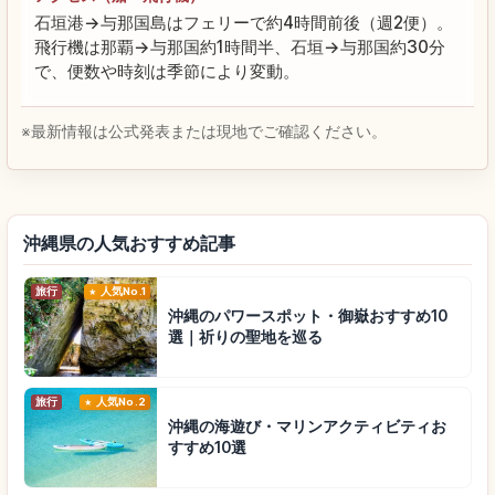
石垣港→与那国島はフェリーで約4時間前後（週2便）。
飛行機は那覇→与那国約1時間半、石垣→与那国約30分
で、便数や時刻は季節により変動。
※最新情報は公式発表または現地でご確認ください。
沖縄県の人気おすすめ記事
旅行
人気No.1
沖縄のパワースポット・御嶽おすすめ10
選｜祈りの聖地を巡る
旅行
人気No.2
沖縄の海遊び・マリンアクティビティお
すすめ10選