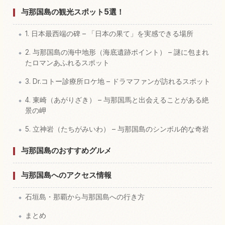
与那国島の観光スポット5選！
1. 日本最西端の碑 – 「日本の果て」を実感できる場所
2. 与那国島の海中地形（海底遺跡ポイント） – 謎に包まれ
たロマンあふれるスポット
3. Dr.コトー診療所ロケ地 – ドラマファンが訪れるスポット
4. 東崎（あがりざき） – 与那国馬と出会えることがある絶
景の岬
5. 立神岩（たちがみいわ） – 与那国島のシンボル的な奇岩
与那国島のおすすめグルメ
与那国島へのアクセス情報
石垣島・那覇から与那国島への行き方
まとめ