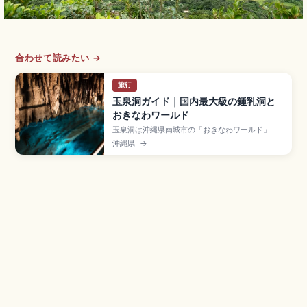
合わせて読みたい →
旅行
玉泉洞ガイド｜国内最大級の鍾乳洞と
おきなわワールド
玉泉洞は沖縄県南城市の「おきなわワールド」内
にある全長約5,000mの鍾乳洞で、100万本以上
沖縄県
→
の鍾乳石を有する国内最大級の鍾乳洞です。約
890mが観光用に公開されています。約2万本の
「槍天井」、洞内21℃前後、入園大人2,000円、
9:00〜17:30、那覇空港から車約30分のアクセス
も押さえました。