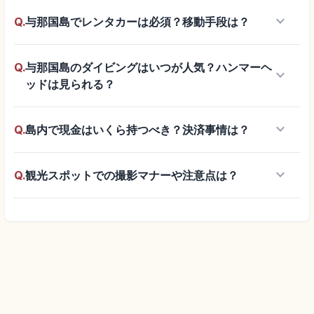
keyboard_arrow_down
Q.
与那国島でレンタカーは必須？移動手段は？
Q.
与那国島のダイビングはいつが人気？ハンマーヘ
keyboard_arrow_down
ッドは見られる？
keyboard_arrow_down
Q.
島内で現金はいくら持つべき？決済事情は？
keyboard_arrow_down
Q.
観光スポットでの撮影マナーや注意点は？