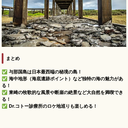
まとめ
✅
与那国島は日本最西端の秘境の島！
✅
海中地形（海底遺跡ポイント）など独特の海の魅力があ
る！
✅
東崎の牧歌的な風景や断崖の絶景など大自然を満喫でき
る！
✅
Dr.コトー診療所のロケ地巡りも楽しめる！