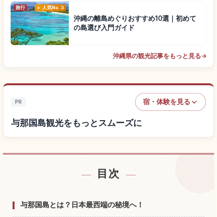
旅行
人気No.3
沖縄の離島めぐりおすすめ10選｜初めて
の島選び入門ガイド
沖縄県の観光記事をもっと見る
→
宿・体験を見る
PR
与那国島観光をもっとスムーズに
目次
与那国島付近の宿を探す
↗
与那国島の体験を探す
↗
与那国島とは？日本最西端の秘境へ！