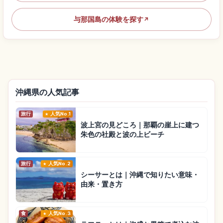
与那国島の体験を探す
↗
沖縄県の人気記事
旅行
人気No.1
波上宮の見どころ｜那覇の崖上に建つ
朱色の社殿と波の上ビーチ
旅行
人気No.2
シーサーとは｜沖縄で知りたい意味・
由来・置き方
食
人気No.3