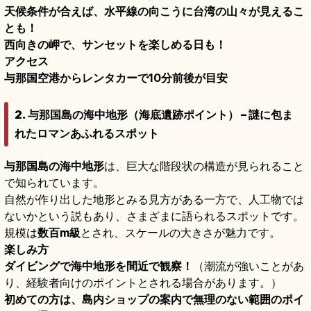
天候条件が合えば、水平線の向こうに台湾の山々が見えるこ
とも！
西向きの岬で、サンセットを楽しめる日も！
アクセス
与那国空港からレンタカーで10分前後が目安
2. 与那国島の海中地形（海底遺跡ポイント） – 謎に包ま
れたロマンあふれるスポット
与那国島の海中地形
は、巨大な階段状の構造が見られること
で知られています。
自然が作り出した地形とみる見方がある一方で、人工物では
ないかという説もあり、さまざまに語られるスポットです。
規模は
数百m級
とされ、スケールの大きさが魅力です。
楽しみ方
ダイビングで海中地形を間近で観察！
（潮流が強いことがあ
り、経験者向けのポイントとされる場合があります。）
初めての方は、島内ショップの案内で無理のない範囲のポイ