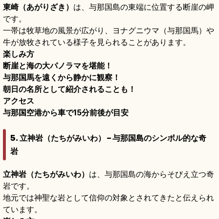
東崎（あがりざき）
は、与那国島の東端に位置する断崖の岬
です。
一帯は牧草地の風景が広がり、ヨナグニウマ（与那国馬）や
牛が放牧されている様子を見られることがあります。
楽しみ方
断崖と海の大パノラマを堪能！
与那国馬を遠くから静かに観察！
朝日の名所として紹介されることも！
アクセス
与那国空港から車で15分前後が目安
5. 立神岩（たちがみいわ） – 与那国島のシンボル的な奇
岩
立神岩（たちがみいわ）
は、与那国島の海からそびえ立つ奇
岩です。
地元では神聖な岩として信仰の対象とされてきたと伝えられ
ています。