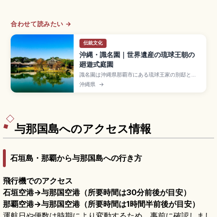
合わせて読みたい →
伝統文化
沖縄・識名園｜世界遺産の琉球王朝の
廻遊式庭園
識名園は沖縄県那覇市にある琉球王家の別邸とし
て1799年に造営された廻遊式庭園で、世界遺産
沖縄県
→
「琉球王国のグスク及び関連遺産群」の構成資
産。中国風の六角堂、心字池、琉球石灰岩の石
橋、御殿(うどぅん)や勧耕台が見どころ。入場大人
400円、那覇市内から車で約15分のアクセスをま
とめました。
与那国島へのアクセス情報
石垣島・那覇から与那国島への行き方
飛行機でのアクセス
石垣空港→与那国空港（所要時間は30分前後が目安）
那覇空港→与那国空港（所要時間は1時間半前後が目安）
運航日や便数は時期により変動するため、事前に確認しまし