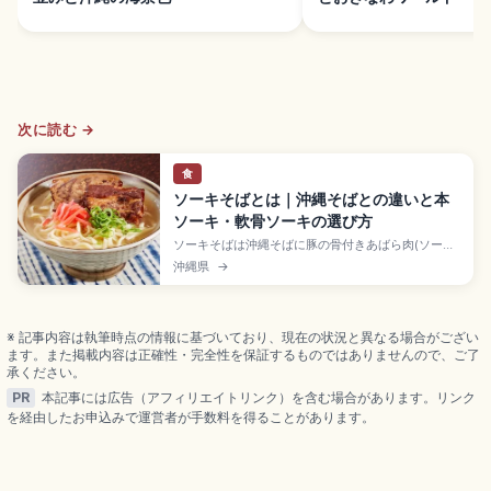
次に読む →
食
ソーキそばとは｜沖縄そばとの違いと本
ソーキ・軟骨ソーキの選び方
ソーキそばは沖縄そばに豚の骨付きあばら肉(ソーキ)
の煮付けをのせた沖縄料理。麺は小麦粉ベースで、
沖縄県
→
豚骨とかつお節のだしが特徴。本ソーキと軟骨ソー
キの違い、骨付きの食べ方、店ごとの違い、コーレ
ーグースの使い方を確認できます。
※ 記事内容は執筆時点の情報に基づいており、現在の状況と異なる場合がござい
ます。また掲載内容は正確性・完全性を保証するものではありませんので、ご了
承ください。
PR
本記事には広告（アフィリエイトリンク）を含む場合があります。リンク
を経由したお申込みで運営者が手数料を得ることがあります。