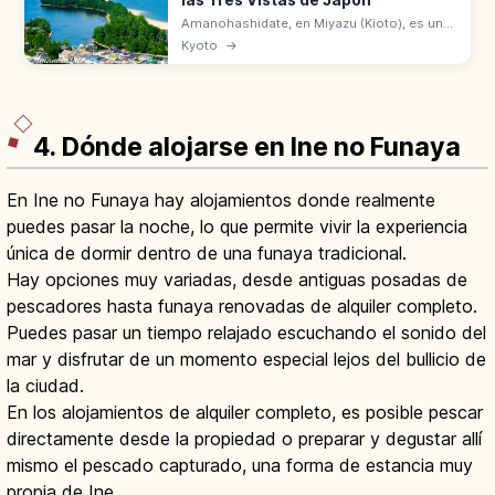
las Tres Vistas de Japón
Amanohashidate, en Miyazu (Kioto), es una
de las Tres Vistas de Japón con
Kyoto
→
Matsushima y Miyajima. Banco de arena de
3,6 km con unos 6.700 pinos sobre la
bahía.
4. Dónde alojarse en Ine no Funaya
En Ine no Funaya hay alojamientos donde realmente
puedes pasar la noche, lo que permite vivir la experiencia
única de dormir dentro de una funaya tradicional.
Hay opciones muy variadas, desde antiguas posadas de
pescadores hasta funaya renovadas de alquiler completo.
Puedes pasar un tiempo relajado escuchando el sonido del
mar y disfrutar de un momento especial lejos del bullicio de
la ciudad.
En los alojamientos de alquiler completo, es posible pescar
directamente desde la propiedad o preparar y degustar allí
mismo el pescado capturado, una forma de estancia muy
propia de Ine.