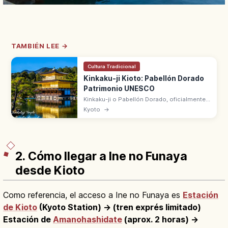
TAMBIÉN LEE →
Cultura Tradicional
Kinkaku-ji Kioto: Pabellón Dorado
Patrimonio UNESCO
Kinkaku-ji o Pabellón Dorado, oficialmente
Rokuon-ji, es el templo de Kioto con un
Kyoto
→
Shariden de tres pisos cubierto de pan de
oro. Patrimonio UNESCO desde 1994.
2. Cómo llegar a Ine no Funaya
desde Kioto
Como referencia, el acceso a Ine no Funaya es
Estación
de Kioto
(Kyoto Station) → (tren exprés limitado)
Estación de
Amanohashidate
(aprox. 2 horas) →