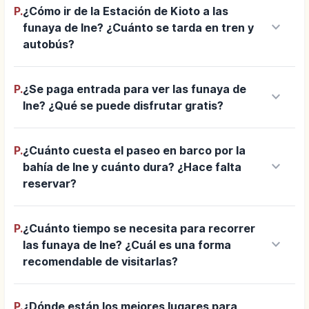
P.
¿Cómo ir de la Estación de Kioto a las
keyboard_arrow_down
funaya de Ine? ¿Cuánto se tarda en tren y
autobús?
P.
¿Se paga entrada para ver las funaya de
keyboard_arrow_down
Ine? ¿Qué se puede disfrutar gratis?
P.
¿Cuánto cuesta el paseo en barco por la
keyboard_arrow_down
bahía de Ine y cuánto dura? ¿Hace falta
reservar?
P.
¿Cuánto tiempo se necesita para recorrer
keyboard_arrow_down
las funaya de Ine? ¿Cuál es una forma
recomendable de visitarlas?
P.
¿Dónde están los mejores lugares para