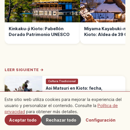
Kinkaku-ji Kioto: Pabellón
Miyama Kayabuki-no
Dorado Patrimonio UNESCO
Kioto: Aldea de 39 C
Paja
LEER SIGUIENTE →
Cultura Tradicional
Aoi Matsuri en Kioto: fecha,
recorrido y qué ver
Este sitio web utiliza cookies para mejorar la experiencia del
Aoi Matsuri es uno de los tres grandes
festivales de Kioto, el 15 de mayo. Procesión
usuario y personalizar el contenido. Consulte la
Política de
Cercanos
Kyoto
→
Roto no Gi con unas 500 personas en trajes
privacidad
para obtener más detalles.
Heian, de Shimogamo a Kamigamo.
Aceptar todo
Rechazar todo
Configuración
※ El contenido del artículo se basa en información del momento de la
redacción y puede diferir de la situación actual. Además, no