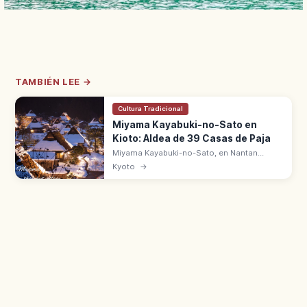
TAMBIÉN LEE →
Cultura Tradicional
Miyama Kayabuki-no-Sato en
Kioto: Aldea de 39 Casas de Paja
Miyama Kayabuki-no-Sato, en Nantan
(Kioto), conserva 39 casas tradicionales
Kyoto
→
con techo de paja. Estilo Kitayama, Distrito
de Conservación desde 1993.