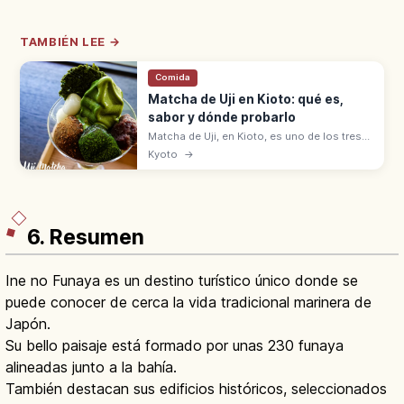
TAMBIÉN LEE →
Comida
Matcha de Uji en Kioto: qué es,
sabor y dónde probarlo
Matcha de Uji, en Kioto, es uno de los tres
grandes tés de Japón con Shizuoka y
Kyoto
→
Sayama. Origen en 1191 con Eisai,
ceremonia del té con Sen no Rikyu.
6. Resumen
Ine no Funaya es un destino turístico único donde se
puede conocer de cerca la vida tradicional marinera de
Japón.
Su bello paisaje está formado por unas 230 funaya
alineadas junto a la bahía.
También destacan sus edificios históricos, seleccionados