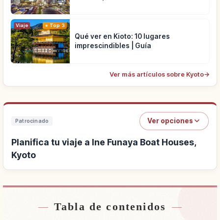
Viaje
Top 3
Qué ver en Kioto: 10 lugares
imprescindibles | Guía
Ver más artículos sobre Kyoto
→
Ver opciones
Patrocinado
Planifica tu viaje a Ine Funaya Boat Houses,
Kyoto
Tabla de contenidos
Buscar alojamiento cerca de Ine Funaya Boat
↗
Houses, Kyoto