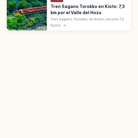
Tren Sagano Torokko en Kioto: 7,3
km por el Valle del Hozu
Tren Sagano Torokko, en Kioto, recorre 7,3
km desde Saga hasta Kameoka por el valle
Kyoto
→
del río Hozu. Opera desde 1991 con 5
vagones y el coche abierto 'The Rich'.