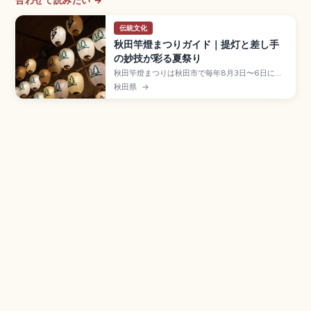
合わせて読みたい →
伝統文化
秋田竿燈まつりガイド｜提灯と差し手
の妙技が彩る夏祭り
秋田竿燈まつりは秋田市で毎年8月3日〜6日に開
催される東北三大祭で、国の重要無形民俗文化財
秋田県
→
に指定された五穀豊穣・無病息災を祈る伝統行
事。大若は長さ約12m・重さ約50kg・提灯46個
を一点で支える妙技が見どころです。約280本の
竿燈、夜本番18:50〜21:00頃、JR秋田駅徒歩約
15分のアクセスも押さえました。