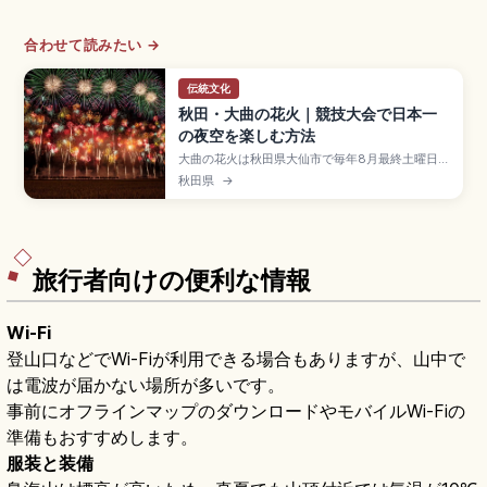
合わせて読みたい →
伝統文化
秋田・大曲の花火｜競技大会で日本一
の夜空を楽しむ方法
大曲の花火は秋田県大仙市で毎年8月最終土曜日に
開催される全国花火競技大会で、1910年から続く
秋田県
→
日本三大花火大会のひとつ。内閣総理大臣賞を競
う昼花火・10号玉・創造花火の競技と大会提供花
火が見どころです。雄物川河川敷の有料観覧席、
東京駅から秋田新幹線でJR大曲駅まで約3時間半
のアクセスをまとめました。
旅行者向けの便利な情報
Wi-Fi
登山口などでWi-Fiが利用できる場合もありますが、山中で
は電波が届かない場所が多いです。
事前にオフラインマップのダウンロードやモバイルWi-Fiの
準備もおすすめします。
服装と装備