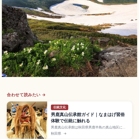
合わせて読みたい →
伝統文化
男鹿真山伝承館ガイド｜なまはげ習俗
体験で伝統に触れる
男鹿真山伝承館は秋田県男鹿半島の真山地区にあ
る伝統行事「なまはげ」を間近で体験できる施設
秋田県
→
で、大晦日の行事を再現した「なまはげ習俗体