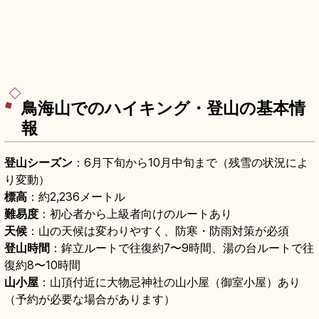
鳥海山でのハイキング・登山の基本情
報
登山シーズン
：6月下旬から10月中旬まで（残雪の状況によ
り変動）
標高
：約2,236メートル
難易度
：初心者から上級者向けのルートあり
天候
：山の天候は変わりやすく、防寒・防雨対策が必須
登山時間
：鉾立ルートで往復約7〜9時間、湯の台ルートで往
復約8〜10時間
山小屋
：山頂付近に大物忌神社の山小屋（御室小屋）あり
（予約が必要な場合があります）