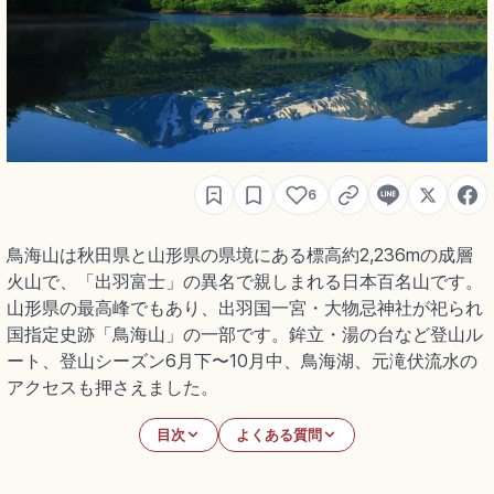
6
鳥海山は秋田県と山形県の県境にある標高約2,236mの成層
火山で、「出羽富士」の異名で親しまれる日本百名山です。
山形県の最高峰でもあり、出羽国一宮・大物忌神社が祀られ
国指定史跡「鳥海山」の一部です。鉾立・湯の台など登山ル
ート、登山シーズン6月下〜10月中、鳥海湖、元滝伏流水の
アクセスも押さえました。
目次
よくある質問