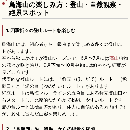
鳥海山の楽しみ方：登山・自然観察・
絶景スポット
1. 四季折々の登山ルートを楽しむ
鳥海山には、初心者から上級者まで楽しめる多くの登山ルー
トがあります。
春から秋にかけてが登山シーズンで、6月〜7月には
高山
植物
の花々が咲き誇り、9月下旬〜10月中旬には鮮やかな紅葉が
見どころです。
代表的な登山ルートには、「鉾立（ほこだて）ルート」（象
潟口）と「湯の台（ゆのだい）ルート」があります。
鉾立ルートは鳥海ブルーラインの五合目にある鉾立登山口か
らスタートし、比較的なだらかで挑戦しやすいルートです。
湯の台ルートは標高差があり、体力に自信のある方向けです
が、変化に富んだ山容を楽しめます。
2. 「鳥海湖」や「御浜」からの絶景を堪能