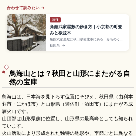
合わせて読みたい →
旅行
角館武家屋敷の歩き方｜小京都の町並
みと桜並木
角館武家屋敷は秋田県仙北市にある「みちのくの
小京都」と呼ばれる城下町で、武家屋敷通りが国
秋田県
→
の重要伝統的建造物群保存地区に選定された観光
地。約400本のシダレザクラと黒板塀の景観が見
どころです。青柳家(入場500円など)、桧木内川
堤の桜並木、樺細工、東京から秋田新幹線で約3時
間のアクセスも押さえています。
鳥海山とは？秋田と山形にまたがる自
然の宝庫
鳥海山は、日本海を見下ろす位置にそびえ、秋田県（由利本
荘市・にかほ市）と山形県（遊佐町・酒田市）にまたがる成
層火山です。
山頂部は山形県側に位置し、山形県の最高峰としても知られ
ています。
火山活動により形成された独特の地形や、季節ごとに異なる