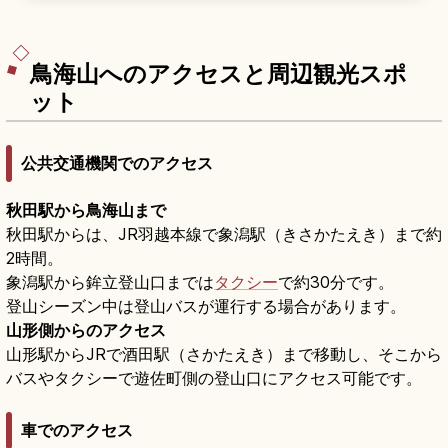
験」が見られるスポット。なまはげは「来訪神:仮
面・仮装の神々」としてユネスコ無形文化遺産に
登録。隣接の「なまはげ館」、JR男鹿駅からバ
ス・タクシーで約20〜30分のアクセスも押さえま
した。
鳥海山へのアクセスと周辺観光スポ
ット
公共交通機関でのアクセス
秋田駅から鳥海山まで
秋田駅からは、JR羽越本線で象潟駅（きさかたえき）まで約
2時間。
象潟駅から鉾立登山口までは
タクシー
で約30分です。
登山シーズン中は登山バスが運行する場合があります。
山形側からのアクセス
山形駅からJRで酒田駅（さかたえき）まで移動し、そこから
バスやタクシーで遊佐町側の登山口にアクセス可能です。
車でのアクセス