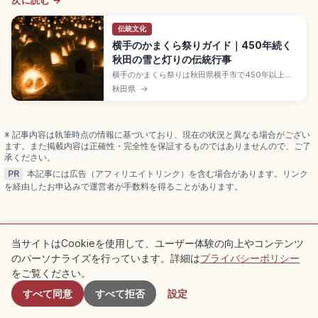
次に読む →
伝統文化
横手のかまくら祭りガイド｜450年続く
秋田の雪と灯りの伝統行事
横手のかまくら祭りは秋田県横手市で450年以上続
く伝統行事で、2月の第2金・土曜の2日間に開催さ
秋田県
→
れるみちのく五大雪まつりのひとつ。市内に約60基
のかまくら(高さ約3m)が作られ、18:00〜21:00に
ろうそくが灯ります。蛇の崎川原の約3,500個のミ
ニかまくら、JR横手駅徒歩約10分のアクセスも押さ
※ 記事内容は執筆時点の情報に基づいており、現在の状況と異なる場合がござい
えました。
ます。また掲載内容は正確性・完全性を保証するものではありませんので、ご了
承ください。
PR
本記事には広告（アフィリエイトリンク）を含む場合があります。リンク
を経由したお申込みで運営者が手数料を得ることがあります。
当サイトはCookieを使用して、ユーザー体験の向上やコンテンツ
関連記事
のパーソナライズを行っています。詳細は
プライバシーポリシー
付近のスポット
をご覧ください。
同じカテゴリーのおすすめ記事をチェック
すべて同意
すべて拒否
設定