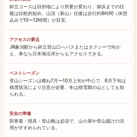
鉾立コースは目的地により所要が変わり、御浜までの往
復は比較的短め、山頂（新山）往復は歩行約8時間（休憩
込みで10〜12時間）が目安。
アクセスの要点
JR象潟駅から鉾立登山口へバスまたはタクシーで向か
え、車なら日本海沿岸からもアクセスできる。
ベストシーズン
登山シーズンは概ね7月〜10月上旬が中心で、6月下旬は
残雪状況により注意が必要。冬は積雪期の山としても知
られる。
安全の準備
防寒着・雨具・登山靴は必須で、山小屋や登山届けの活
用がすすめられている。