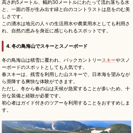
高さ約5メートル、幅約30メートルにわたって流れ落ちる水
と、一面の苔が生み出す緑と白のコントラストは息をのむ美
しさです。
この湧水は地元の人々の生活用水や農業用水としても利用さ
れ、自然の恵みを身近に感じられるスポットです。
4. 冬の鳥海山でスキーとスノーボード
冬の鳥海山は積雪に覆われ、バックカントリー
スキー
やスノ
ーボードのスポットとしても人気です。
春スキーは、残雪を利用した山スキーで、日本海を望みなが
ら滑降する爽快な体験ができます。
ただし、冬から春の山は天候が急変することが多いため、十
分な装備と経験が必要です。
初心者はガイド付きのツアーを利用することをおすすめしま
す。