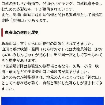
自然の美しさが特徴で、登山やハイキング、自然観察を楽し
むための多彩なルートが整備されています。
また、鳥海山周辺には山岳信仰と関わる遺跡群として国指定
史跡「鳥海山」があります。
鳥海山の信仰と歴史
鳥海山は、古くから山岳信仰の対象とされてきました。
山頂と麓の吹浦・蕨岡（わらびおか）には大物忌神社（おお
ものいみじんじゃ）が祀られ、出羽国一宮として崇められて
きた歴史があります。
中世後期以降は修験道の修行場ともなり、矢島・小滝・吹
浦・蕨岡などの主要登山口に修験者が集まりました。
山そのものが神聖視され、地元の人々にとっては「神の山」
としての存在感が強く、自然と調和した暮らしが営まれてき
ました。