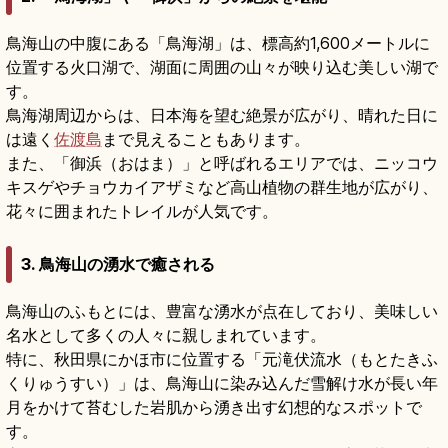
鳥海山の中腹にある「鳥海湖」は、標高約1,600メートルに
位置する火口湖で、湖面に周囲の山々が映り込む美しい湖で
す。
鳥海湖周辺からは、日本海を望む絶景が広がり、晴れた日に
は遠く
佐渡島
まで見えることもあります。
また、「御浜（おはま）」と呼ばれるエリアでは、ニッコウ
キスゲやチョウカイアザミなど高山植物の群生地が広がり、
花々に囲まれたトレイルが人気です。
3. 鳥海山の湧水で癒される
鳥海山のふもとには、豊富な湧水が点在しており、美味しい
名水として多くの人々に親しまれています。
特に、秋田県にかほ市に位置する「元滝伏流水（もとたきふ
くりゅうすい）」は、鳥海山に染み込んだ雪解け水が長い年
月をかけて苔むした岩肌から湧き出す幻想的なスポットで
す。