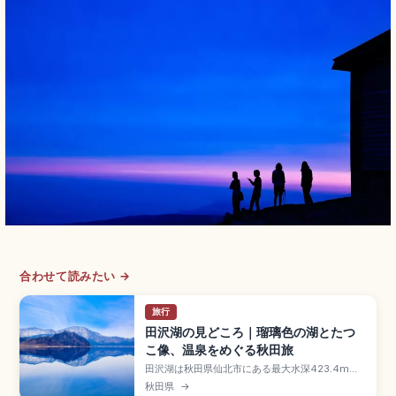
合わせて読みたい →
旅行
田沢湖の見どころ｜瑠璃色の湖とたつ
こ像、温泉をめぐる秋田旅
田沢湖は秋田県仙北市にある最大水深423.4mの
日本一深い湖で、瑠璃色から藍色まで季節で変化
秋田県
→
する水面が神秘的なカルデラ湖です。たつこ姫伝