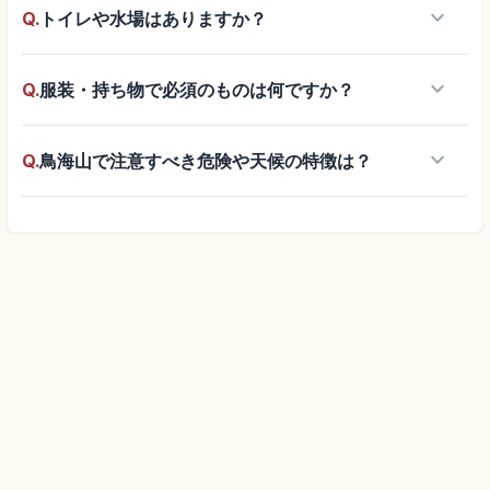
keyboard_arrow_down
Q.
トイレや水場はありますか？
keyboard_arrow_down
Q.
服装・持ち物で必須のものは何ですか？
keyboard_arrow_down
Q.
鳥海山で注意すべき危険や天候の特徴は？