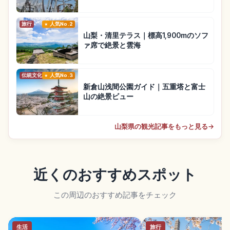
旅行
人気No.2
山梨・清里テラス｜標高1,900mのソフ
ァ席で絶景と雲海
伝統文化
人気No.3
新倉山浅間公園ガイド｜五重塔と富士
山の絶景ビュー
山梨県の観光記事をもっと見る
→
近くのおすすめスポット
この周辺のおすすめ記事をチェック
生活
旅行