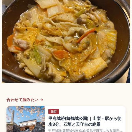
合わせて読みたい →
旅行
甲府城跡(舞鶴城公園)｜山梨・駅から徒
歩3分、石垣と天守台の絶景
甲府城跡(舞鶴城公園)は山梨県甲府市にある16世