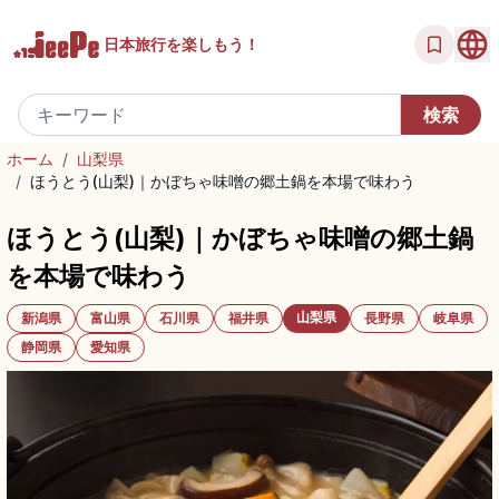
日本旅行を
楽しもう！
ホーム
/
山梨県
/
ほうとう(山梨)｜かぼちゃ味噌の郷土鍋を本場で味わう
ほうとう(山梨)｜かぼちゃ味噌の郷土鍋
を本場で味わう
山梨県
新潟県
富山県
石川県
福井県
長野県
岐阜県
静岡県
愛知県