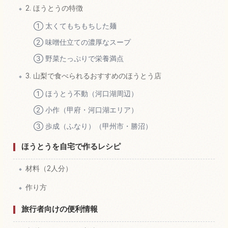
2. ほうとうの特徴
① 太くてもちもちした麺
② 味噌仕立ての濃厚なスープ
③ 野菜たっぷりで栄養満点
3. 山梨で食べられるおすすめのほうとう店
① ほうとう不動（河口湖周辺）
② 小作（甲府・河口湖エリア）
③ 歩成（ふなり）（甲州市・勝沼）
ほうとうを自宅で作るレシピ
材料（2人分）
作り方
旅行者向けの便利情報