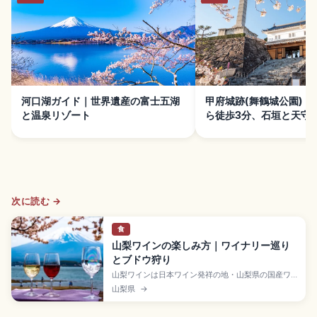
河口湖ガイド｜世界遺産の富士五湖
甲府城跡(舞鶴城公園)｜
と温泉リゾート
ら徒歩3分、石垣と天守
次に読む →
食
山梨ワインの楽しみ方｜ワイナリー巡り
とブドウ狩り
山梨ワインは日本ワイン発祥の地・山梨県の国産ワ
インで、甲府盆地・勝沼地域を中心に多くのワイナ
山梨県
→
リーが集まるGI指定産地。1877年大日本山梨葡萄酒
会社設立、甲州・マスカット・ベーリーA・シャイン