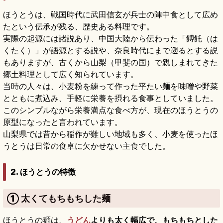
ほうとうは、戦国時代に武田信玄が兵士の陣中食として広め
たという伝承が残る、歴史ある料理です。
実際の起源には諸説あり、中国大陸から伝わった「餺飥（は
くたく）」が語源とする説や、奈良時代にまで遡るとする説
もありますが、古くから山梨（甲斐の国）で親しまれてきた
郷土料理として広く知られています。
当時の人々は、小麦粉を練って作った平たい麺を味噌や野菜
とともに煮込み、手軽に栄養を摂れる食事としていました。
このシンプルながら栄養満点な食べ方が、現在のほうとうの
原型になったと言われています。
山梨県では昔から稲作が難しい地域も多く、小麦を使ったほ
うとうは日常の食卓に欠かせない主食でした。
2. ほうとうの特徴
① 太くてもちもちした麺
ほうとうの麺は、
うどん
よりも太く幅広で、もちもちとした