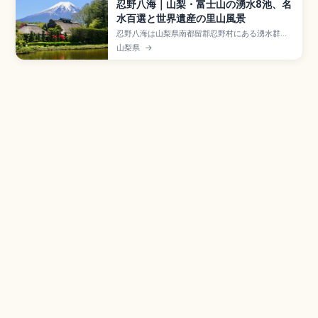
忍野八海｜山梨・富士山の湧水8池、名
水百選と世界遺産の里山風景
忍野八海は山梨県南都留郡忍野村にある湧水群
で、富士山の雪解け水が長年かけてろ過され湧き
山梨県
→
出す8つの湧水池の総称。国の天然記念物、名水百
選、世界文化遺産「富士山」の構成資産にも登録
されています。出口池・お釜池・湧池・鏡池など
の8池、茅葺き屋根の里山風景、さかな公園、富士
急行線+路線バスのアクセスをまとめました。