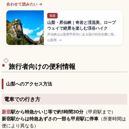
合わせて読みたい →
生活
山梨・昇仙峡｜奇岩と渓流美、ロープ
ウェイで絶景を楽しむ渓谷ハイク
昇仙峡は山梨県甲府市にある国の特別名勝に指定
された渓谷で、巨大な花崗岩の奇岩や渓流が四季
山梨県
→
折々の自然を彩る景勝地のスポット。シンボルの
岩柱「覚円峰」、日本の滝百選の「仙娥滝」(落差
約30m)が見どころです。仙娥滝駅から山頂まで約
5分の昇仙峡ロープウェイ、JR甲府駅からバスの
アクセスをまとめました。
旅行者向けの便利情報
山梨へのアクセス方法
電車での行き方
新宿
駅から特急かいじ等で約1時間30分
（甲府駅まで）
新宿駅からは特急あずさの一部も甲府駅に停車
（所要時間は
便により異なる）