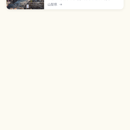
紀末築城の城跡で、現在は入園無料の市民公園。
山梨県
→
野面積み・打込み接ぎ・切込み接ぎが共存する花
崗岩の石垣、復元された稲荷櫓・鉄門・山手御
門、天守台からは富士山と南アルプスを一望(関東
の富士見百景)。日本100名城選定、JR甲府駅南口
から徒歩3分のアクセスをまとめました。