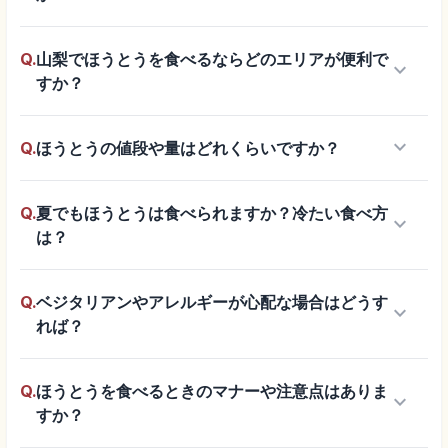
Q.
山梨でほうとうを食べるならどのエリアが便利で
keyboard_arrow_down
すか？
keyboard_arrow_down
Q.
ほうとうの値段や量はどれくらいですか？
Q.
夏でもほうとうは食べられますか？冷たい食べ方
keyboard_arrow_down
は？
Q.
ベジタリアンやアレルギーが心配な場合はどうす
keyboard_arrow_down
れば？
Q.
ほうとうを食べるときのマナーや注意点はありま
keyboard_arrow_down
すか？