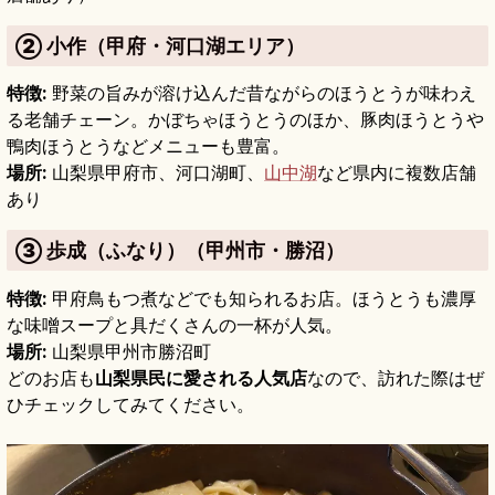
② 小作（甲府・河口湖エリア）
特徴:
野菜の旨みが溶け込んだ昔ながらのほうとうが味わえ
る老舗チェーン。かぼちゃほうとうのほか、豚肉ほうとうや
鴨肉ほうとうなどメニューも豊富。
場所:
山梨県甲府市、河口湖町、
山中湖
など県内に複数店舗
あり
③ 歩成（ふなり）（甲州市・勝沼）
特徴:
甲府鳥もつ煮などでも知られるお店。ほうとうも濃厚
な味噌スープと具だくさんの一杯が人気。
場所:
山梨県甲州市勝沼町
どのお店も
山梨県民に愛される人気店
なので、訪れた際はぜ
ひチェックしてみてください。