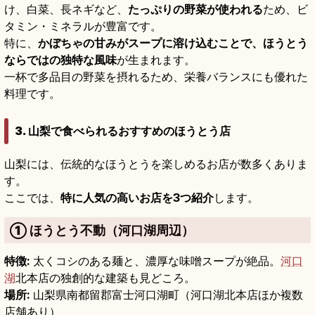
け、白菜、長ネギなど、
たっぷりの野菜が使われる
ため、ビ
タミン・ミネラルが豊富です。
特に、
かぼちゃの甘みがスープに溶け込むことで、ほうとう
ならではの独特な風味
が生まれます。
一杯で多品目の野菜を摂れるため、栄養バランスにも優れた
料理です。
3. 山梨で食べられるおすすめのほうとう店
山梨には、伝統的なほうとうを楽しめるお店が数多くありま
す。
ここでは、
特に人気の高いお店を3つ紹介
します。
① ほうとう不動（河口湖周辺）
特徴:
太くコシのある麺と、濃厚な味噌スープが絶品。
河口
湖
北本店の独創的な建築も見どころ。
場所:
山梨県南都留郡富士河口湖町（河口湖北本店ほか複数
店舗あり）