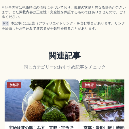
マスカットが代表品種。シャトー勝沼、ルミエール
ワイナリー(1885年)、ブドウ狩り8〜10月です。
※ 記事内容は執筆時点の情報に基づいており、現在の状況と異なる場合がござい
ます。また掲載内容は正確性・完全性を保証するものではありませんので、ご了
承ください。
PR
本記事には広告（アフィリエイトリンク）を含む場合があります。リンク
を経由したお申込みで運営者が手数料を得ることがあります。
関連記事
同じカテゴリーのおすすめ記事をチェック
京都府
京都府
宇治抹茶の楽しみ方｜京都・宇治で
京都・貴船川床｜清流の