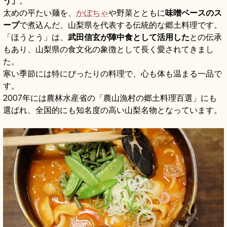
う」
。
太めの平たい麺を、
かぼちゃ
や野菜とともに
味噌ベースのス
ープ
で煮込んだ、山梨県を代表する伝統的な郷土料理です。
「ほうとう」は、
武田信玄が陣中食として活用した
との伝承
もあり、山梨県の食文化の象徴として長く愛されてきまし
た。
寒い季節には特にぴったりの料理で、心も体も温まる一品で
す。
2007年には農林水産省の「農山漁村の郷土料理百選」にも
選ばれ、全国的にも知名度の高い山梨名物となっています。