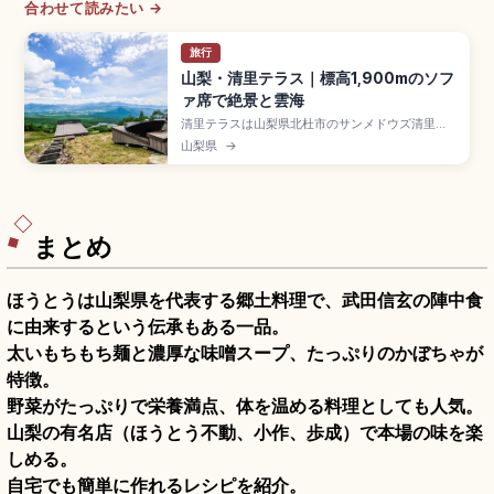
合わせて読みたい →
旅行
山梨・清里テラス｜標高1,900mのソフ
ァ席で絶景と雲海
清里テラスは山梨県北杜市のサンメドウズ清里に
ある展望スポットで、標高約1,900mのデッキや
山梨県
→
ソファ席から富士山・南アルプス・八ヶ岳のパノ
ラマを楽しめる高原リゾート。条件次第で雲海も
見られます。パノラマリフトで約10分、グリーン
シーズン限定営業、JR清里駅からタクシーのアク
セスをまとめました。
まとめ
ほうとうは山梨県を代表する郷土料理で、武田信玄の陣中食
に由来するという伝承もある一品。
太いもちもち麺と濃厚な味噌スープ、たっぷりのかぼちゃが
特徴。
野菜がたっぷりで栄養満点、体を温める料理としても人気。
山梨の有名店（ほうとう不動、小作、歩成）で本場の味を楽
しめる。
自宅でも簡単に作れるレシピを紹介。