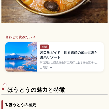
合わせて読みたい →
生活
河口湖ガイド｜世界遺産の富士五湖と
温泉リゾート
河口湖は山梨県富士河口湖町にある富士五湖のひ
とつで、標高約830m・「富士山-信仰の対象と芸
山梨県
→
術の源泉」の構成資産として世界文化遺産に登録
されています。湖面に映る逆さ富士が絶景です。
大石公園のラベンダー(6月下〜7月中)、産屋ヶ
崎、カチカチ山ロープウェイ、JR新宿〜河口湖駅
特急約1時間50分のアクセスも押さえています。
ほうとうの魅力と特徴
1. ほうとうの歴史