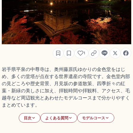
1
岩手県平泉の中尊寺は、奥州藤原氏ゆかりの金色堂をはじ
め、多くの堂塔が点在する世界遺産の寺院です。金色堂内部
の見どころや歴史背景、月見坂の参道散策、四季折々の紅
葉・新緑の美しさに加え、拝観時間や拝観料、アクセス、毛
越寺など周辺観光とあわせたモデルコースまで分かりやすく
まとめています。
目次
よくある質問
モデルコース