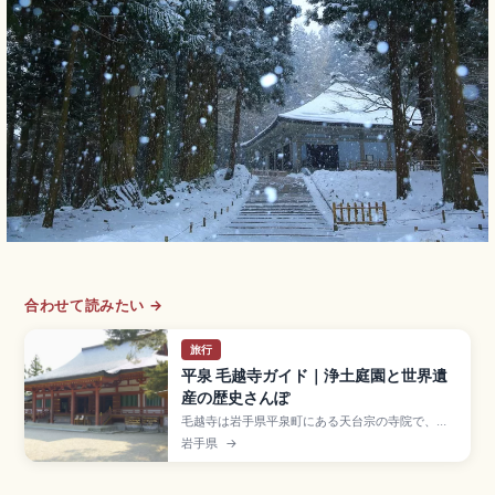
合わせて読みたい →
旅行
平泉 毛越寺ガイド｜浄土庭園と世界遺
産の歴史さんぽ
毛越寺は岩手県平泉町にある天台宗の寺院で、世
界遺産「平泉」の構成資産。嘉祥3年(850年)に慈
岩手県
→
覚大師円仁が開山し、奥州藤原氏が大伽藍を整備
した名刹です。東西約180mの「大泉が池」を中
心とする浄土庭園、国の特別史跡・特別名勝二重