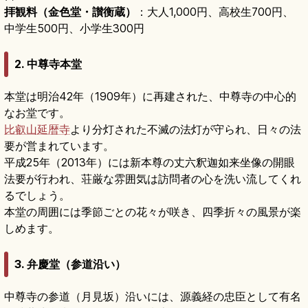
拝観料（金色堂・讃衡蔵）
：大人1,000円、高校生700円、
中学生500円、小学生300円
2. 中尊寺本堂
本堂は明治42年（1909年）に再建された、中尊寺の中心的
なお堂です。
比叡山延暦寺
より分灯された不滅の法灯が守られ、日々の法
要が営まれています。
平成25年（2013年）には新本尊の丈六釈迦如来坐像の開眼
法要が行われ、荘厳な雰囲気は訪問者の心を洗い流してくれ
るでしょう。
本堂の周囲には季節ごとの花々が咲き、四季折々の風景が楽
しめます。
3. 弁慶堂（参道沿い）
中尊寺の参道（月見坂）沿いには、源義経の忠臣として有名