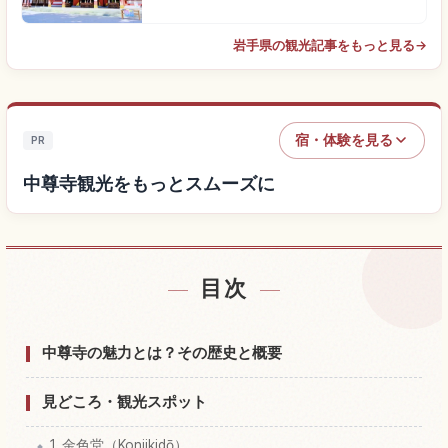
岩手県の観光記事をもっと見る
→
宿・体験を見る
PR
中尊寺観光をもっとスムーズに
目次
中尊寺付近の宿を探す
↗
中尊寺の体験を探す
↗
中尊寺の魅力とは？その歴史と概要
見どころ・観光スポット
1. 金色堂（Konjikidō）