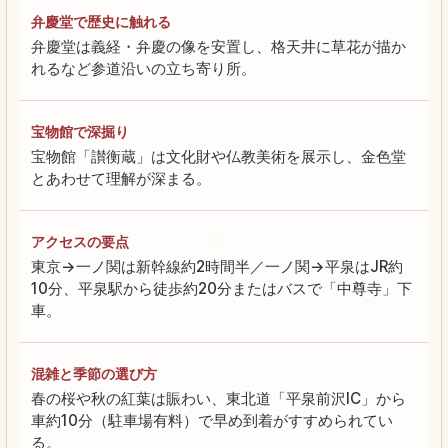
弁慶堂で歴史に触れる
弁慶堂は義経・弁慶の像を安置し、格天井に草花が描か
れるなど参道沿いの立ち寄り所。
宝物館で深掘り
宝物館「讃衡蔵」は文化財や仏教美術を展示し、金色堂
とあわせて理解が深まる。
アクセスの要点
東京→一ノ関は新幹線約2時間半／一ノ関→平泉はJR約
10分、平泉駅から徒歩約20分またはバスで「中尊寺」下
車。
混雑と季節の選び方
春の桜や秋の紅葉は賑わい、東北道「平泉前沢IC」から
車約10分（駐車場有料）で早め到着がすすめられてい
る。