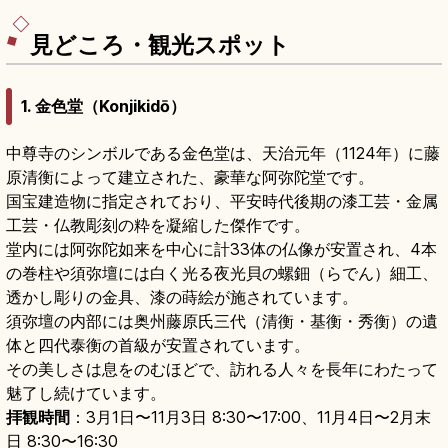
指定、拝観大人700円、JR平泉駅徒歩約7分で
す。
見どころ・観光スポット
1. 金色堂（Konjikidō）
中尊寺のシンボルである金色堂は、天治元年（1124年）に藤
原清衡によって建立された、豪華な阿弥陀堂です。
国宝建造物に指定されており、平安時代後期の漆工芸・金属
工芸・仏教彫刻の粋を凝縮した傑作です。
堂内には阿弥陀如来を中心に計33体の仏像が安置され、4本
の巻柱や須弥壇には白く光る夜光貝の螺鈿（らでん）細工、
透かし彫りの金具、漆の蒔絵が施されています。
須弥壇の内部には奥州藤原氏三代（清衡・基衡・秀衡）の遺
体と四代泰衡の首級が安置されています。
その美しさは息をのむほどで、訪れる人々を長年にわたって
魅了し続けています。
拝観時間
：3月1日〜11月3日 8:30〜17:00、11月4日〜2月末
日 8:30〜16:30