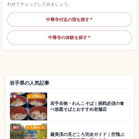
わせてチェックしてみましょう。
中尊寺付近の宿を探す
↗
中尊寺の体験を探す
↗
岩手県の人気記事
食
人気No.1
岩手名物・わんこそば｜挑戦必須の食
べ放題そばとおすすめ老舗店
旅行
人気No.2
厳美渓の見どころ完全ガイド｜空飛ぶ