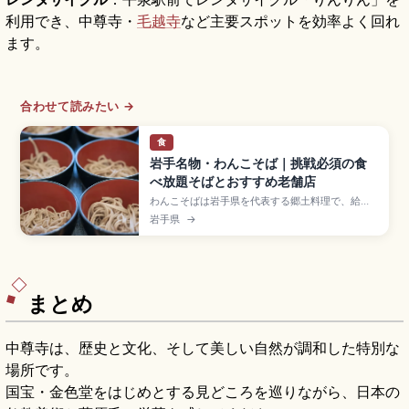
利用でき、中尊寺・
毛越寺
など主要スポットを効率よく回れ
ます。
合わせて読みたい →
食
岩手名物・わんこそば｜挑戦必須の食
べ放題そばとおすすめ老舗店
わんこそばは岩手県を代表する郷土料理で、給仕
の掛け声とともに小さなお椀のそばを次々に食べ
岩手県
→
ていく体験型グルメ。「わんこ」は岩手の方言で
お椀のことです。15杯前後でかけそば1杯分、女性
30〜50杯・男性50〜70杯が目安、盛岡の老舗
「東家」「初駒」、花巻総本店「やぶ屋」、料金
3,500〜4,500円程度をまとめました。
まとめ
中尊寺は、歴史と文化、そして美しい自然が調和した特別な
場所です。
国宝・金色堂をはじめとする見どころを巡りながら、日本の