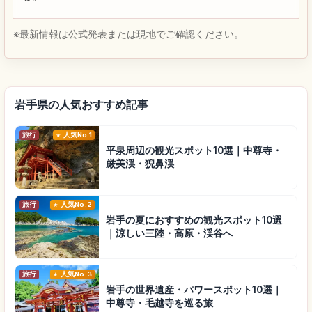
※最新情報は公式発表または現地でご確認ください。
岩手県の人気おすすめ記事
旅行
人気No.1
平泉周辺の観光スポット10選｜中尊寺・
厳美渓・猊鼻渓
旅行
人気No.2
岩手の夏におすすめの観光スポット10選
｜涼しい三陸・高原・渓谷へ
旅行
人気No.3
岩手の世界遺産・パワースポット10選｜
中尊寺・毛越寺を巡る旅