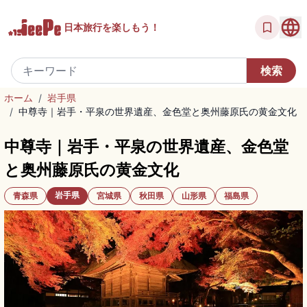
日本旅行を
楽しもう！
ホーム
/
岩手県
/
中尊寺｜岩手・平泉の世界遺産、金色堂と奥州藤原氏の黄金文化
中尊寺｜岩手・平泉の世界遺産、金色堂
と奥州藤原氏の黄金文化
岩手県
青森県
宮城県
秋田県
山形県
福島県