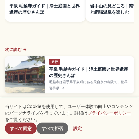
平泉 毛越寺ガイド｜浄土庭園と世界
岩手山の見どころ｜南部
遺産の歴史さんぽ
と網張温泉を楽しむ
次に読む →
旅行
平泉 毛越寺ガイド｜浄土庭園と世界遺産
の歴史さんぽ
毛越寺は岩手県平泉町にある天台宗の寺院で、世界
遺産「平泉」の構成資産。嘉祥3年(850年)に慈覚大
岩手県
→
師円仁が開山し、奥州藤原氏が大伽藍を整備した名
刹です。東西約180mの「大泉が池」を中心とする
浄土庭園、国の特別史跡・特別名勝二重指定、拝観
大人700円、JR平泉駅徒歩約7分です。
当サイトはCookieを使用して、ユーザー体験の向上やコンテンツ
※ 記事内容は執筆時点の情報に基づいており、現在の状況と異なる場合がござい
のパーソナライズを行っています。詳細は
プライバシーポリシー
付近のスポット
ます。また掲載内容は正確性・完全性を保証するものではありませんので、ご了
承ください。
をご覧ください。
PR
本記事には広告（アフィリエイトリンク）を含む場合があります。リンク
すべて同意
すべて拒否
設定
旅行を知る
岩手県を探索する
を経由したお申込みで運営者が手数料を得ることがあります。