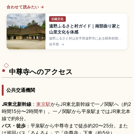
合わせて読みたい →
伝統文化
遠野ふるさと村ガイド｜南部曲り家と
山里文化を体感
遠野ふるさと村は岩手県遠野市にある昭和初期の
農村集落を再現した観光施設で、江戸中期〜明治
岩手県
→
中期に建てられた茅葺きの「南部曲り家」7棟が並
ぶスポット。柳田國男『遠野物語』ゆかりの地
で、語り部の民話実演も体験できます。入場一般
550円、3〜11月9:00〜17:00、JR遠野駅からバ
ス約25分のアクセスも押さえました。
中尊寺へのアクセス
公共交通機関
JR東北新幹線
：
東京駅
からJR東北新幹線で一ノ関駅へ（約2
時間15分〜2時間半）。一ノ関駅から平泉駅まではJR東北本
線で約8分。
バス・徒歩
：平泉駅から中尊寺まで徒歩約20〜25分。また
は巡回バス「るんるん」で「中尊寺」下車（約5分）。