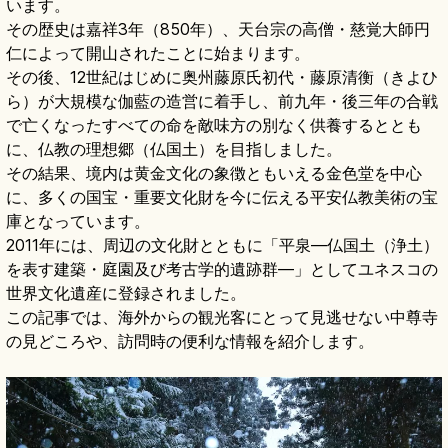
います。
その歴史は嘉祥3年（850年）、天台宗の高僧・慈覚大師円
仁によって開山されたことに始まります。
その後、12世紀はじめに奥州藤原氏初代・藤原清衡（きよひ
ら）が大規模な伽藍の造営に着手し、前九年・後三年の合戦
で亡くなったすべての命を敵味方の別なく供養するととも
に、仏教の理想郷（仏国土）を目指しました。
その結果、境内は黄金文化の象徴ともいえる金色堂を中心
に、多くの国宝・重要文化財を今に伝える平安仏教美術の宝
庫となっています。
2011年には、周辺の文化財とともに「平泉―仏国土（浄土）
を表す建築・庭園及び考古学的遺跡群―」としてユネスコの
世界文化遺産に登録されました。
この記事では、海外からの観光客にとって見逃せない中尊寺
の見どころや、訪問時の便利な情報を紹介します。