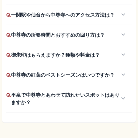
keyboard_arrow_down
Q.
一関駅や仙台から中尊寺へのアクセス方法は？
keyboard_arrow_down
Q.
中尊寺の所要時間とおすすめの回り方は？
keyboard_arrow_down
Q.
御朱印はもらえますか？種類や料金は？
keyboard_arrow_down
Q.
中尊寺の紅葉のベストシーズンはいつですか？
Q.
平泉で中尊寺とあわせて訪れたいスポットはあり
keyboard_arrow_down
ますか？