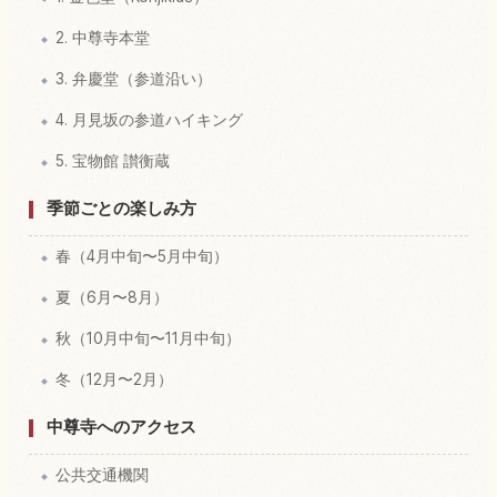
2. 中尊寺本堂
3. 弁慶堂（参道沿い）
4. 月見坂の参道ハイキング
5. 宝物館 讃衡蔵
季節ごとの楽しみ方
春（4月中旬〜5月中旬）
夏（6月〜8月）
秋（10月中旬〜11月中旬）
冬（12月〜2月）
中尊寺へのアクセス
公共交通機関