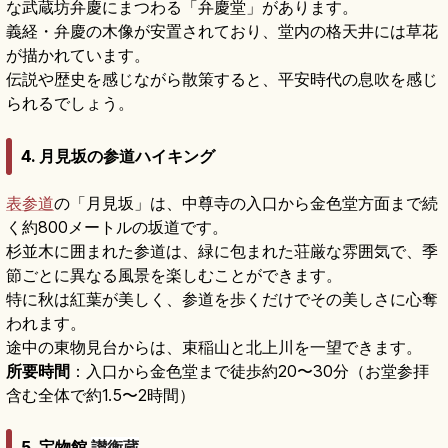
な武蔵坊弁慶にまつわる「弁慶堂」があります。
義経・弁慶の木像が安置されており、堂内の格天井には草花
が描かれています。
伝説や歴史を感じながら散策すると、平安時代の息吹を感じ
られるでしょう。
4. 月見坂の参道ハイキング
表参道
の「月見坂」は、中尊寺の入口から金色堂方面まで続
く約800メートルの坂道です。
杉並木に囲まれた参道は、緑に包まれた荘厳な雰囲気で、季
節ごとに異なる風景を楽しむことができます。
特に秋は紅葉が美しく、参道を歩くだけでその美しさに心奪
われます。
途中の東物見台からは、束稲山と北上川を一望できます。
所要時間
：入口から金色堂まで徒歩約20〜30分（お堂参拝
含む全体で約1.5〜2時間）
5. 宝物館
讃衡蔵