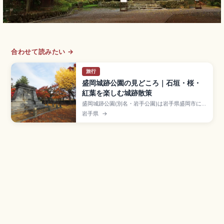
合わせて読みたい →
旅行
盛岡城跡公園の見どころ｜石垣・桜・
紅葉を楽しむ城跡散策
盛岡城跡公園(別名・岩手公園)は岩手県盛岡市にあ
る南部氏の居城・盛岡城跡を整備した公園で、花
岩手県
→
崗岩の総石垣が美しい日本100名城。野面積み・
打込み接ぎ・切込み接ぎが共存する築城技術、桜
(4月下旬〜5月上旬)と紅葉(10月下旬〜11月上
旬)、もりおか歴史文化館、盛岡駅徒歩約15分のア
クセス情報も含めています。