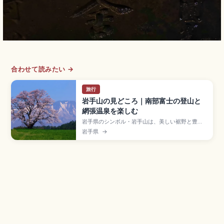
合わせて読みたい →
旅行
岩手山の見どころ｜南部富士の登山と
網張温泉を楽しむ
岩手県のシンボル・岩手山は、美しい裾野と豊か
な自然が広がる人気の名峰です。網張温泉や松川
岩手県
→
温泉からの登山ルート、体力に合わせたコース選
び、山頂からの大パノラマや高山植物の見どころ
に加え、下山後に立ち寄りたい温泉、アクセスや
登山シーズン・装備のポイントまで、初心者から
経験者まで役立つ情報をまとめています。