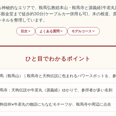
る神秘的なエリアで、鞍馬弘教総本山・鞍馬寺と源義経(牛若丸
本殿金堂まで徒歩約30分(ケーブルカー併用も可)、木の根道、貴
ンネルを整理しています。
目次
よくある質問
モデルコース
ひと目でわかるポイント
馬（鞍馬山）｜鞍馬寺と天狗伝説に包まれるパワースポットを、
馬寺：天狗伝説や牛若丸（源義経）ゆかりで、参拝者が多い名刹
狗信仰×牛若丸の物語にちなむモチーフが、鞍馬寺や周辺に点在