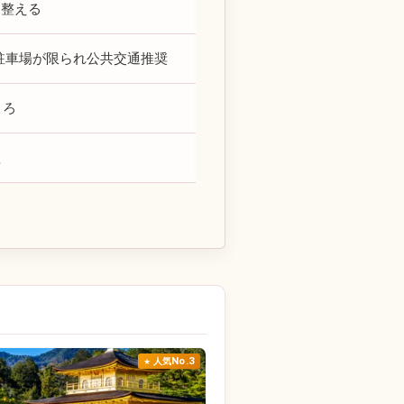
を整える
駐車場が限られ公共交通推奨
ころ
理
人気No.3