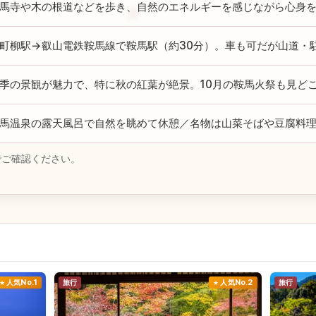
馬寺や木の根道などを歩き、自然のエネルギーを感じながら心身
町柳駅→叡山電鉄鞍馬線で鞍馬駅（約30分）。車も可だが山道・
季の景観が魅力で、特に秋の紅葉が絶景。10月の鞍馬火祭も見ど
馬温泉の露天風呂で自然を眺めて休憩／名物は山菜そばや豆腐料
でご確認ください。
人気No.1
旅行
人気No.2
旅行