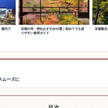
｜屋内で
京都の寺・神社おすすめ10選｜初めてでも巡
京都観光
りやすい参拝ガイド
スムーズに
近の宿を探す
鞍馬山、京都
↗
目次