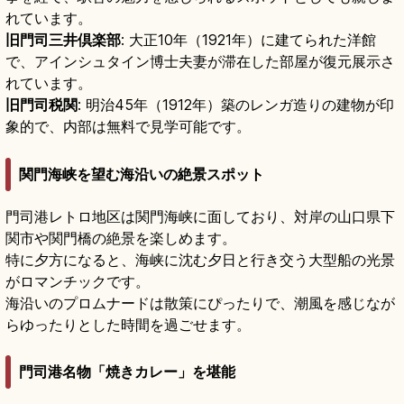
れています。
旧門司三井倶楽部
: 大正10年（1921年）に建てられた洋館
で、アインシュタイン博士夫妻が滞在した部屋が復元展示さ
れています。
旧門司税関
: 明治45年（1912年）築のレンガ造りの建物が印
象的で、内部は無料で見学可能です。
関門海峡を望む海沿いの絶景スポット
門司港レトロ地区は関門海峡に面しており、対岸の山口県下
関市や関門橋の絶景を楽しめます。
特に夕方になると、海峡に沈む夕日と行き交う大型船の光景
がロマンチックです。
海沿いのプロムナードは散策にぴったりで、潮風を感じなが
らゆったりとした時間を過ごせます。
門司港名物「焼きカレー」を堪能