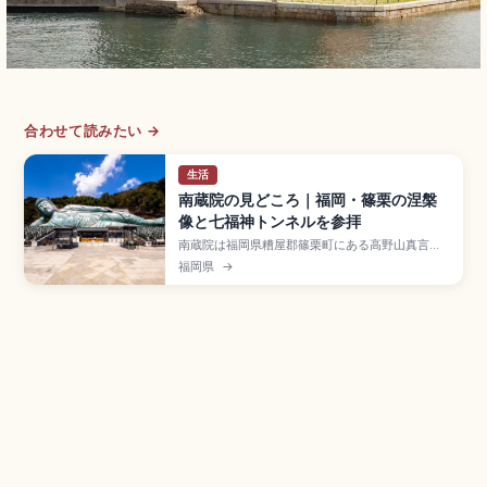
合わせて読みたい →
生活
南蔵院の見どころ｜福岡・篠栗の涅槃
像と七福神トンネルを参拝
南蔵院は福岡県糟屋郡篠栗町にある高野山真言宗
の別格本山で、篠栗四国八十八箇所霊場の総本
福岡県
→
寺・第1番札所。最大の見どころは全長41m・高さ
11m・重さ約300tのブロンズ製では世界最大級の
釈迦涅槃像。体内参拝(500円)で四国八十八箇所
のお砂踏み体験、七福神トンネル、JR城戸南蔵院
前駅徒歩3分のアクセスも押さえています。