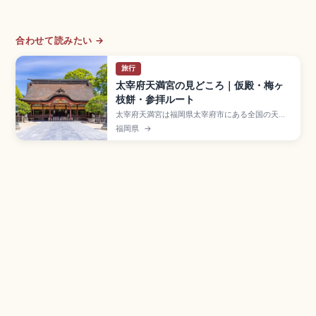
合わせて読みたい →
旅行
太宰府天満宮の見どころ｜仮殿・梅ヶ
枝餅・参拝ルート
太宰府天満宮は福岡県太宰府市にある全国の天満
宮の総本宮で、菅原道真公を祀る学問の神様の聖
福岡県
→
地。延喜3年(903年)の道真公薨去後、御墓所の上
に廟が建てられたことが始まり。重要文化財の御
本殿(改修中)、藤本壮介氏設計の仮殿、参道の梅ヶ
枝餅、隈研吾設計のスターバックス、西鉄太宰府
駅徒歩5分のアクセスも押さえました。