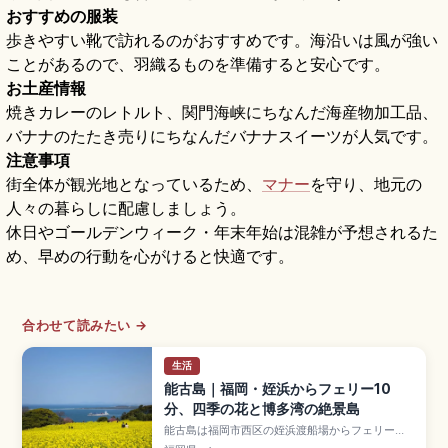
おすすめの服装
歩きやすい靴で訪れるのがおすすめです。海沿いは風が強い
ことがあるので、羽織るものを準備すると安心です。
お土産情報
焼きカレーのレトルト、関門海峡にちなんだ海産物加工品、
バナナのたたき売りにちなんだバナナスイーツが人気です。
注意事項
街全体が観光地となっているため、
マナー
を守り、地元の
人々の暮らしに配慮しましょう。
休日やゴールデンウィーク・年末年始は混雑が予想されるた
め、早めの行動を心がけると快適です。
合わせて読みたい →
生活
能古島｜福岡・姪浜からフェリー10
分、四季の花と博多湾の絶景島
能古島は福岡市西区の姪浜渡船場からフェリーで
約10分、周囲約12kmの離島で、博多湾に浮かぶ