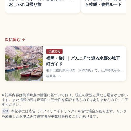
おしゃれ日帰り旅
ヶ枝餅・参拝ルート
次に読む →
伝統文化
福岡・柳川｜どんこ舟で巡る水郷の城下
町ガイド
柳川は福岡県南部の「水郷の街」で、江戸時代から
続く掘割を「どんこ舟」で60〜70分巡る川下りが名
福岡県
→
物のスポット。船頭の川舟唄を聴きながらしだれ柳
の景色を楽しめます。乗合船大人1,800〜2,000
円、北原白秋生家(大人600円)、名物うなぎのせい
ろ蒸し、西鉄福岡駅から特急で約50分のアクセスを
※ 記事内容は執筆時点の情報に基づいており、現在の状況と異なる場合がござい
まとめました。
ます。また掲載内容は正確性・完全性を保証するものではありませんので、ご了
承ください。
PR
本記事には広告（アフィリエイトリンク）を含む場合があります。リンク
を経由したお申込みで運営者が手数料を得ることがあります。