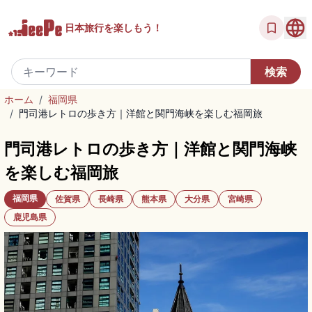
日本旅行を
楽しもう！
ホーム
/
福岡県
/
門司港レトロの歩き方｜洋館と関門海峡を楽しむ福岡旅
門司港レトロの歩き方｜洋館と関門海峡
を楽しむ福岡旅
福岡県
佐賀県
長崎県
熊本県
大分県
宮崎県
鹿児島県