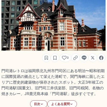
3
門司港レトロは福岡県北九州市門司区にある明治〜昭和初期
に国際貿易の拠点として栄えた港町で、関門海峡に面したエ
リアに歴史的建築物が保存されたスポット。大正3年竣工の
門司港駅(国重文)、旧門司三井倶楽部、旧門司税関、名物の
焼きカレー、JR鹿児島本線「門司港駅」徒歩すぐです。
目次
よくある質問