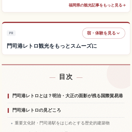
福岡県の観光記事をもっと見る
→
宿・体験を見る
PR
門司港レトロ観光をもっとスムーズに
目次
門司港レトロ付近の宿を探す
↗
門司港レトロの体験を探す
↗
門司港レトロとは？明治・大正の面影が残る国際貿易港
門司港レトロの見どころ
重要文化財・門司港駅をはじめとする歴史的建築物