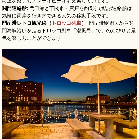
海上を楽しむアクティビティも充実しています。
関門連絡船
: 門司港と下関市・唐戸を約5分で結ぶ連絡船は、
気軽に両岸を行き来できる人気の移動手段です。
門司港レトロ観光線（
トロッコ列車
）
: 門司港駅周辺から関
門海峡沿いを走るトロッコ列車「潮風号」で、のんびりと景
色を楽しむことができます。