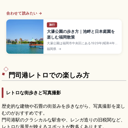
合わせて読みたい →
旅行
大濠公園の歩き方｜池畔と日本庭園を
楽しむ福岡散策
大濠公園は福岡市中央区にある1929年(昭和4年)
に中国の西湖をモデルに整備した都市公園で、福
福岡県
→
岡城外堀を利用した国登録記念物です。池の周囲
約2kmの遊歩道、ボート、柳島・松島・菖蒲島、
福岡市美術館、日本庭園(約12,000㎡・大人250
円)、地下鉄「大濠公園駅」徒歩約7分です。
門司港レトロでの楽しみ方
レトロな街歩きと写真撮影
歴史的な建物や石畳の街並みを歩きながら、写真撮影を楽し
むのがおすすめです。
門司港駅のクラシカルな駅舎や、レンガ造りの旧税関など、
レトロな風景が映えるスポットが数多くあります。