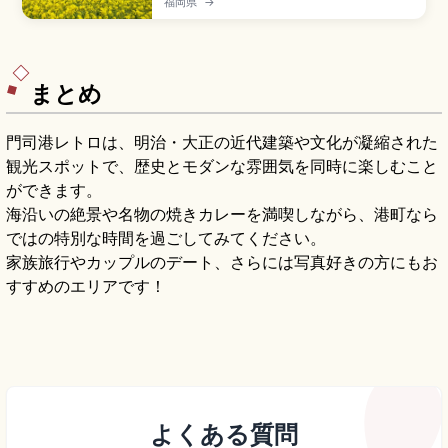
福岡県
→
花の島として人気。のこのしまアイランドパーク
(15万㎡・大人1,200円)では春の菜の花・桜、夏の
ひまわり、秋のコスモス、冬の水仙が咲き誇りま
す。能古うどん・甘夏みかんの名物、フェリー大
人往復460円のアクセスをまとめました。
まとめ
門司港レトロは、明治・大正の近代建築や文化が凝縮された
観光スポットで、歴史とモダンな雰囲気を同時に楽しむこと
ができます。
海沿いの絶景や名物の焼きカレーを満喫しながら、港町なら
ではの特別な時間を過ごしてみてください。
家族旅行やカップルのデート、さらには写真好きの方にもお
すすめのエリアです！
よくある質問