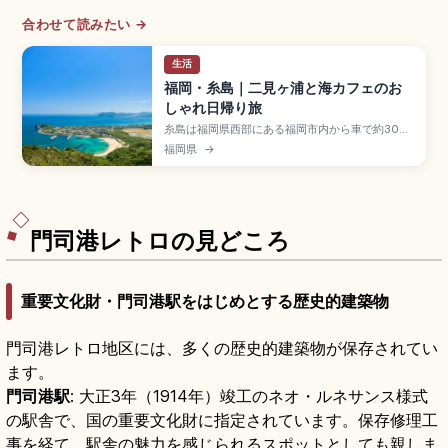
合わせて読みたい →
生活
福岡・糸島｜二見ヶ浦と海カフェのお
しゃれ日帰り旅
糸島は福岡県西部にある福岡市内から車で約30分
の自然豊かなエリアで、海カフェ・地元グルメで
福岡県
→
人気のスポット。夫婦岩と白鳥居の二見ヶ浦、芥
屋の大門(国天然記念物・玄武岩海食洞・高さ約
64m・奥行約90m)、牡蠣小屋、立石山30分、博
多駅から地下鉄+JR筑肥線約40〜50分です。
門司港レトロの見どころ
重要文化財・門司港駅をはじめとする歴史的建築物
門司港レトロ地区には、多くの歴史的建築物が保存されてい
ます。
門司港駅
: 大正3年（1914年）竣工のネオ・ルネサンス様式
の駅舎で、国の重要文化財に指定されています。保存修理工
事を経て、駅舎の魅力を感じられるスポットとしても親しま