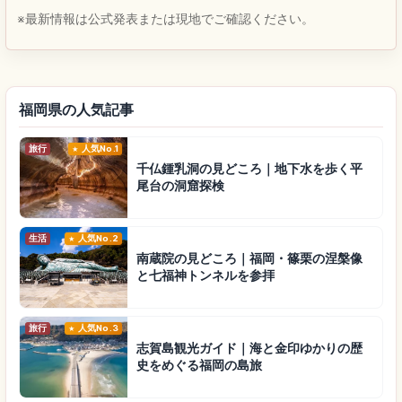
※最新情報は公式発表または現地でご確認ください。
福岡県の人気記事
旅行
人気No.1
千仏鍾乳洞の見どころ｜地下水を歩く平
尾台の洞窟探検
生活
人気No.2
南蔵院の見どころ｜福岡・篠栗の涅槃像
と七福神トンネルを参拝
旅行
人気No.3
志賀島観光ガイド｜海と金印ゆかりの歴
史をめぐる福岡の島旅