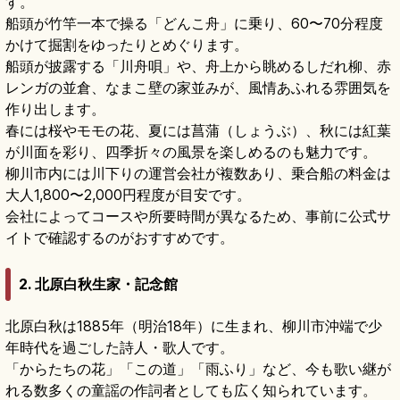
す。
船頭が竹竿一本で操る「どんこ舟」に乗り、60〜70分程度
かけて掘割をゆったりとめぐります。
船頭が披露する「川舟唄」や、舟上から眺めるしだれ柳、赤
レンガの並倉、なまこ壁の家並みが、風情あふれる雰囲気を
作り出します。
春には桜やモモの花、夏には菖蒲（しょうぶ）、秋には紅葉
が川面を彩り、四季折々の風景を楽しめるのも魅力です。
柳川市内には川下りの運営会社が複数あり、乗合船の料金は
大人1,800〜2,000円程度が目安です。
会社によってコースや所要時間が異なるため、事前に公式サ
イトで確認するのがおすすめです。
2. 北原白秋生家・記念館
北原白秋は1885年（明治18年）に生まれ、柳川市沖端で少
年時代を過ごした詩人・歌人です。
「からたちの花」「この道」「雨ふり」など、今も歌い継が
れる数多くの童謡の作詞者としても広く知られています。