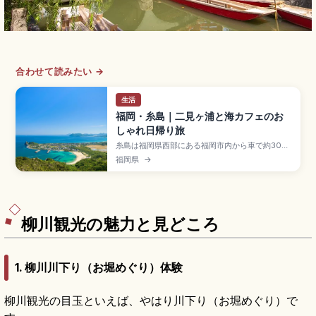
合わせて読みたい →
生活
福岡・糸島｜二見ヶ浦と海カフェのお
しゃれ日帰り旅
糸島は福岡県西部にある福岡市内から車で約30分
の自然豊かなエリアで、海カフェ・地元グルメで
福岡県
→
人気のスポット。夫婦岩と白鳥居の二見ヶ浦、芥
屋の大門(国天然記念物・玄武岩海食洞・高さ約
64m・奥行約90m)、牡蠣小屋、立石山30分、博
多駅から地下鉄+JR筑肥線約40〜50分です。
柳川観光の魅力と見どころ
1. 柳川川下り（お堀めぐり）体験
柳川観光の目玉といえば、やはり川下り（お堀めぐり）で