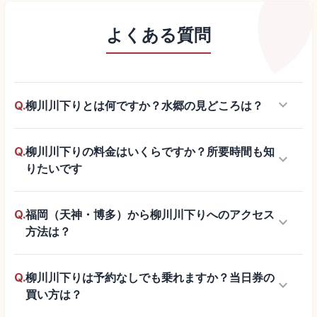
よくある質問
keyboard_arrow_down
Q.
柳川川下りとは何ですか？水郷の見どころは？
Q.
柳川川下りの料金はいくらですか？所要時間も知
keyboard_arrow_down
りたいです
Q.
福岡（天神・博多）から柳川川下りへのアクセス
keyboard_arrow_down
方法は？
Q.
柳川川下りは予約なしでも乗れますか？当日券の
keyboard_arrow_down
買い方は？