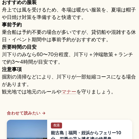
おすすめの服装
舟上では風を受けるため、冬場は暖かい服装を、夏場は帽子
や日焼け対策を準備すると快適です。
事前予約
乗合船は予約不要の場合が多いですが、貸切船や混雑する休
日・イベント期間中は事前予約がおすすめです。
所要時間の目安
川下りのみなら60〜70分程度、川下り＋沖端散策＋ランチ
で約3〜4時間が目安です。
注意事項
掘割の清掃などにより、川下りが一部短縮コースになる場合
があります。
観光地では地元のルールや
マナー
を守りましょう。
合わせて読みたい →
生活
能古島｜福岡・姪浜からフェリー10
分、四季の花と博多湾の絶景島