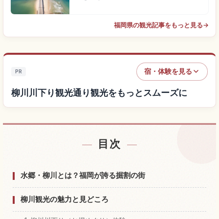
福岡県の観光記事をもっと見る
→
宿・体験を見る
PR
柳川川下り観光通り観光をもっとスムーズに
目次
柳川川下り観光通り付近の宿を探す
↗
柳川川下り観光通りの体験を探す
↗
水郷・柳川とは？福岡が誇る掘割の街
柳川観光の魅力と見どころ