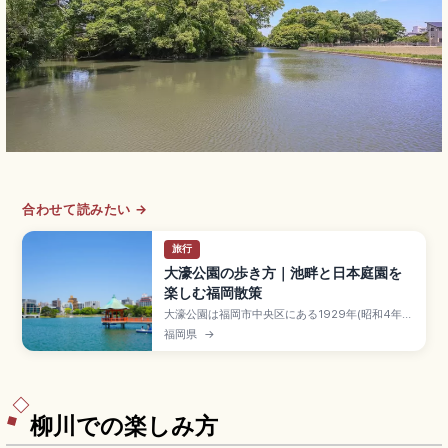
合わせて読みたい →
旅行
大濠公園の歩き方｜池畔と日本庭園を
楽しむ福岡散策
大濠公園は福岡市中央区にある1929年(昭和4年)
に中国の西湖をモデルに整備した都市公園で、福
福岡県
→
岡城外堀を利用した国登録記念物です。池の周囲
約2kmの遊歩道、ボート、柳島・松島・菖蒲島、
福岡市美術館、日本庭園(約12,000㎡・大人250
円)、地下鉄「大濠公園駅」徒歩約7分です。
柳川での楽しみ方