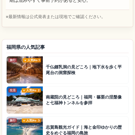
期は混みやすく事前予約があると安心。
※最新情報は公式発表または現地でご確認ください。
福岡県の人気記事
旅行
人気No.1
千仏鍾乳洞の見どころ｜地下水を歩く平
尾台の洞窟探検
生活
人気No.2
南蔵院の見どころ｜福岡・篠栗の涅槃像
と七福神トンネルを参拝
旅行
人気No.3
志賀島観光ガイド｜海と金印ゆかりの歴
史をめぐる福岡の島旅