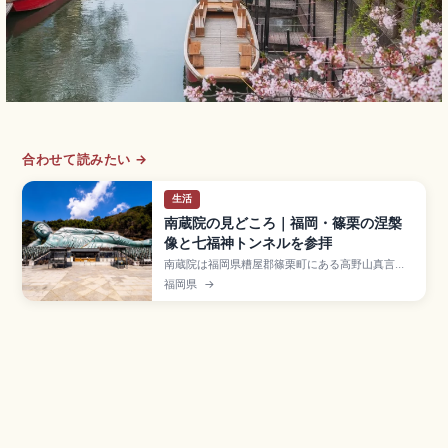
合わせて読みたい →
生活
南蔵院の見どころ｜福岡・篠栗の涅槃
像と七福神トンネルを参拝
南蔵院は福岡県糟屋郡篠栗町にある高野山真言宗
の別格本山で、篠栗四国八十八箇所霊場の総本
福岡県
→
寺・第1番札所。最大の見どころは全長41m・高さ
11m・重さ約300tのブロンズ製では世界最大級の
釈迦涅槃像。体内参拝(500円)で四国八十八箇所
のお砂踏み体験、七福神トンネル、JR城戸南蔵院
前駅徒歩3分のアクセスも押さえています。