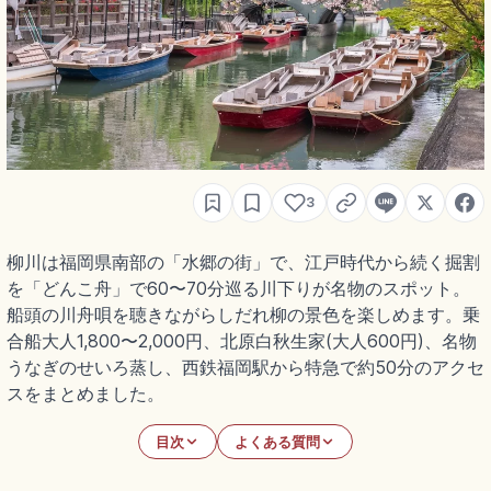
3
柳川は福岡県南部の「水郷の街」で、江戸時代から続く掘割
を「どんこ舟」で60〜70分巡る川下りが名物のスポット。
船頭の川舟唄を聴きながらしだれ柳の景色を楽しめます。乗
合船大人1,800〜2,000円、北原白秋生家(大人600円)、名物
うなぎのせいろ蒸し、西鉄福岡駅から特急で約50分のアクセ
スをまとめました。
目次
よくある質問