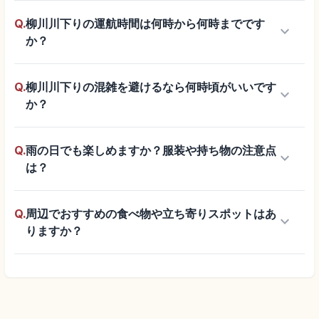
Q.
柳川川下りの運航時間は何時から何時までです
keyboard_arrow_down
か？
Q.
柳川川下りの混雑を避けるなら何時頃がいいです
keyboard_arrow_down
か？
Q.
雨の日でも楽しめますか？服装や持ち物の注意点
keyboard_arrow_down
は？
Q.
周辺でおすすめの食べ物や立ち寄りスポットはあ
keyboard_arrow_down
りますか？