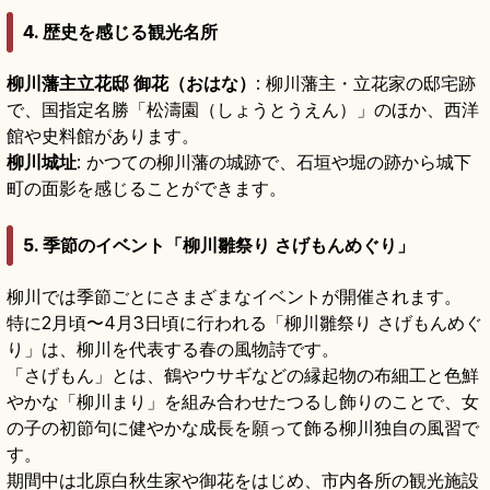
4. 歴史を感じる観光名所
柳川藩主立花邸 御花（おはな）
: 柳川藩主・立花家の邸宅跡
で、国指定名勝「松濤園（しょうとうえん）」のほか、西洋
館や史料館があります。
柳川城址
: かつての柳川藩の城跡で、石垣や堀の跡から城下
町の面影を感じることができます。
5. 季節のイベント「柳川雛祭り さげもんめぐり」
柳川では季節ごとにさまざまなイベントが開催されます。
特に2月頃〜4月3日頃に行われる「柳川雛祭り さげもんめぐ
り」は、柳川を代表する春の風物詩です。
「さげもん」とは、鶴やウサギなどの縁起物の布細工と色鮮
やかな「柳川まり」を組み合わせたつるし飾りのことで、女
の子の初節句に健やかな成長を願って飾る柳川独自の風習で
す。
期間中は北原白秋生家や御花をはじめ、市内各所の観光施設