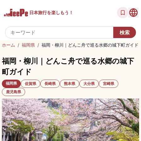
日本旅行を
楽しもう！
ホーム
/
福岡県
/
福岡・柳川｜どんこ舟で巡る水郷の城下町ガイド
福岡・柳川｜どんこ舟で巡る水郷の城下
町ガイド
福岡県
佐賀県
長崎県
熊本県
大分県
宮崎県
鹿児島県