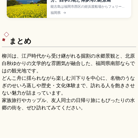
能古島は福岡市西区の姪浜渡船場からフェリーで
約10分、周囲約12kmの離島で、博多湾に浮かぶ
福岡県
→
花の島として人気。のこのしまアイランドパーク
(15万㎡・大人1,200円)では春の菜の花・桜、夏の
ひまわり、秋のコスモス、冬の水仙が咲き誇りま
す。能古うどん・甘夏みかんの名物、フェリー大
人往復460円のアクセスをまとめました。
まとめ
柳川は、江戸時代から受け継がれる掘割の水郷景観と、北原
白秋ゆかりの文学的な雰囲気が融合した、福岡県南部ならで
はの観光地です。
どんこ舟に揺られながら楽しむ川下りを中心に、名物のうな
ぎのせいろ蒸しや歴史・文化体験まで、訪れる人を飽きさせ
ない魅力が詰まっています。
家族旅行やカップル、友人同士の日帰り旅にもぴったりの水
郷の街を、ぜひ訪れてみてください。