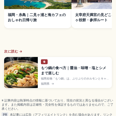
福岡・糸島｜二見ヶ浦と海カフェの
太宰府天満宮の見どころ
おしゃれ日帰り旅
ヶ枝餅・参拝ルート
次に読む →
食
もつ鍋の食べ方｜醤油・味噌・塩とシメ
まで楽しむ
福岡名物「もつ鍋」は、ぷりぷりのホルモンとキャ
ベツ・ニラを濃厚スープで煮込む鍋料理。醤油・味
福岡県
→
噌・塩など味の違い、失敗しない頼み方、最後のシ
メ（麺や雑炊）までの流れを紹介します。旅行中に
立ち寄りやすい楽しみ方のコツも分かります。
※ 記事内容は執筆時点の情報に基づいており、現在の状況と異なる場合がござい
ます。また掲載内容は正確性・完全性を保証するものではありませんので、ご了
承ください。
PR
本記事には広告（アフィリエイトリンク）を含む場合があります。リンク