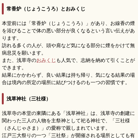
常香炉（じょうこうろ）とおみくじ
本堂前には「常香炉（じょうこうろ）」があり、お線香の煙
を浴びることで体の悪い部分が良くなるという言い伝えがあ
ります。
訪れる多くの人が、頭や肩など気になる部分に煙をかけて無
病息災を願います。
また、浅草寺の
おみくじ
も人気で、志納を納めて引くことが
できます。
結果にかかわらず、良い結果は持ち帰り、気になる結果の場
合は境内の所定の場所に結びつけるのも一つの習慣です。
浅草神社（三社様）
浅草寺の本堂の東隣にある「浅草神社」は、浅草寺の創建に
関わった三人の人物を主祭神として祀る神社で、「三社様
（さんじゃさま）」の愛称で親しまれています。
江戸三大祭りの一つ「三社祭」が開催される場所としても有