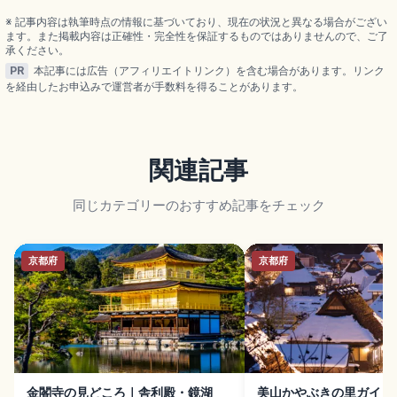
望。夜のライトアップ、フットタウンのショップ、3
駅から徒歩5〜7分のアクセスも押さえました。
※ 記事内容は執筆時点の情報に基づいており、現在の状況と異なる場合がござい
ます。また掲載内容は正確性・完全性を保証するものではありませんので、ご了
承ください。
PR
本記事には広告（アフィリエイトリンク）を含む場合があります。リンク
を経由したお申込みで運営者が手数料を得ることがあります。
関連記事
同じカテゴリーのおすすめ記事をチェック
京都府
京都府
金閣寺の見どころ｜舎利殿・鏡湖
美山かやぶきの里ガイド