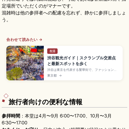
定場所でいただくのがマナーです。
混雑時は他の参拝者への配慮を忘れず、静かに参拝しましょ
う。
合わせて読みたい →
生活
渋谷観光ガイド｜スクランブル交差点
と最新スポットを歩く
渋谷は東京を代表する繁華街で、ファッションと
トレンドが集まる若者文化の発信地。青信号で多
東京都
→
い時には約3,000人が一度に横断するスクランブ
ル交差点、忠犬ハチ公像(1934年建立)、
SHIBUYA109、MIYASHITA PARK、渋谷ストリ
ームなどが見どころです。JR山手線・東京メト
ロ・東急各線の渋谷駅すぐです。
旅行者向けの便利な情報
参拝時間
：本堂は4月〜9月 6:00〜17:00、10月〜3月
6:30〜17:00