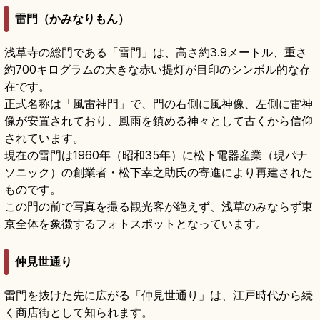
雷門（かみなりもん）
浅草寺の総門である「雷門」は、高さ約3.9メートル、重さ
約700キログラムの大きな赤い提灯が目印のシンボル的な存
在です。
正式名称は「風雷神門」で、門の右側に風神像、左側に雷神
像が安置されており、風雨を鎮める神々として古くから信仰
されています。
現在の雷門は1960年（昭和35年）に松下電器産業（現パナ
ソニック）の創業者・松下幸之助氏の寄進により再建された
ものです。
この門の前で写真を撮る観光客が絶えず、浅草のみならず東
京全体を象徴するフォトスポットとなっています。
仲見世通り
雷門を抜けた先に広がる「仲見世通り」は、江戸時代から続
く商店街として知られます。