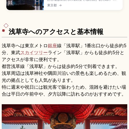
エリアで、ショッピングや夜景、海辺の散策が楽
東京都
→
しめる東京観光のハイライト。レインボープロム
ナード(全長約1.7km・片道20〜30分)からの夜
景、ダイバーシティ東京プラザの実物大ユニコー
ンガンダム、約800mの人工砂浜、ゆりかもめで
のアクセスも押さえています。
浅草寺へのアクセスと基本情報
浅草寺へは東京メトロ
銀座
線「浅草駅」1番出口から徒歩約5
分、東武
スカイツリー
ライン「浅草駅」からも徒歩約5分と
アクセスが非常に便利です。
都営浅草線「浅草駅」からは徒歩約5分で到着できます。
浅草周辺は浅草神社や隅田川沿いの景色も楽しめるため、観
光の拠点としても人気があります。
特に週末や祝日には観光客で賑わうため、混雑を避けたい場
合は平日の午前中や、夕方以降に訪れるのがおすすめです。