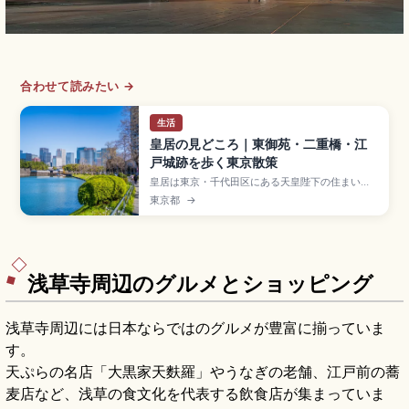
合わせて読みたい →
生活
皇居の見どころ｜東御苑・二重橋・江
戸城跡を歩く東京散策
皇居は東京・千代田区にある天皇陛下の住まい
で、旧江戸城跡を活用した約21ヘクタールの皇居
東京都
→
東御苑(入園無料)が見どころです。江戸城の天守台
や百人番所などの歴史遺構、二重橋のフォトスポ
ット、約2,000本の黒松が広がる皇居外苑、約
5kmの皇居ランニングコース、東京駅丸の内北口
から徒歩15分のアクセスも押さえました。
浅草寺周辺のグルメとショッピング
浅草寺周辺には日本ならではのグルメが豊富に揃っていま
す。
天ぷらの名店「大黒家天麩羅」やうなぎの老舗、江戸前の蕎
麦店など、浅草の食文化を代表する飲食店が集まっていま