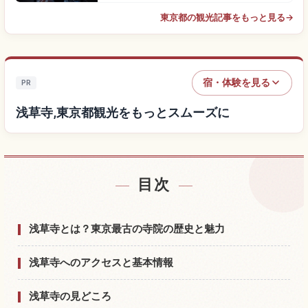
東京都の観光記事をもっと見る
→
宿・体験を見る
PR
浅草寺,東京都観光をもっとスムーズに
目次
浅草寺,東京都付近の宿を探す
↗
浅草寺,東京都の体験を探す
↗
浅草寺とは？東京最古の寺院の歴史と魅力
浅草寺へのアクセスと基本情報
浅草寺の見どころ