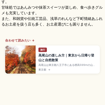
す。
甘味処ではあんみつや抹茶スイーツが楽しめ、食べ歩きグル
メも充実しています。
また、和雑貨や伝統工芸品、浅草のれんなど下町情緒あふれ
るお土産を扱う店も多く、お土産選びにも困りません。
合わせて読みたい →
旅行
高尾山の楽しみ方｜東京から日帰り登
山と自然散策
高尾山は東京都八王子市にある標高599mの山
で、都心から京王線で約50分のアクセスのよさか
東京都
→
らミシュラン・グリーンガイドで三つ星を獲得し
た人気のハイキングスポット。1300年の歴史を持
つ薬王院、ケーブルカー・リフト(片道490円・往
復980円)が見どころです。京王線「高尾山口駅」
徒歩約5分、登山無料のアクセスも押さえていま
す。