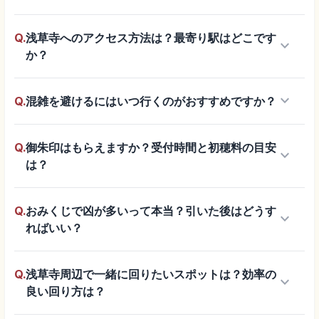
Q.
浅草寺へのアクセス方法は？最寄り駅はどこです
keyboard_arrow_down
か？
keyboard_arrow_down
Q.
混雑を避けるにはいつ行くのがおすすめですか？
Q.
御朱印はもらえますか？受付時間と初穂料の目安
keyboard_arrow_down
は？
Q.
おみくじで凶が多いって本当？引いた後はどうす
keyboard_arrow_down
ればいい？
Q.
浅草寺周辺で一緒に回りたいスポットは？効率の
keyboard_arrow_down
良い回り方は？