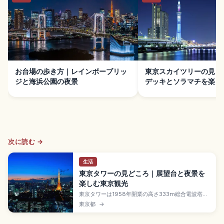
お台場の歩き方｜レインボーブリッ
東京スカイツリーの見ど
ジと海浜公園の夜景
デッキとソラマチを楽し
次に読む →
生活
東京タワーの見どころ｜展望台と夜景を
楽しむ東京観光
東京タワーは1958年開業の高さ333m総合電波塔
で、東京を象徴するランドマーク。地上150mのメイ
東京都
→
ンデッキ(大人1,500円)とガラス床、地上250mのト
ップデッキツアー(大人3,500円)で都内の絶景を一