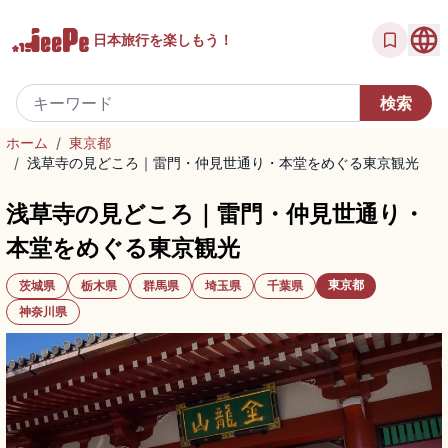
日本旅行を
楽しもう！
ホーム
/
東京都
/
浅草寺の見どころ｜雷門・仲見世通り・本堂をめぐる東京観光
浅草寺の見どころ｜雷門・仲見世通り・
本堂をめぐる東京観光
東京都
茨城県
栃木県
群馬県
埼玉県
千葉県
神奈川県