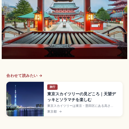
合わせて読みたい →
旅行
東京スカイツリーの見どころ｜天望デ
ッキとソラマチを楽しむ
東京スカイツリーは東京・墨田区にある高さ
634mの電波塔で、2012年開業のランドマーク。
東京都
→
地上350mの天望デッキ(平日2,400円)、地上
450mの天望回廊、最高点451.2mのソラカラポ
イントが絶景。東京ソラマチでのショッピング、
すみだ水族館、押上駅・とうきょうスカイツリー