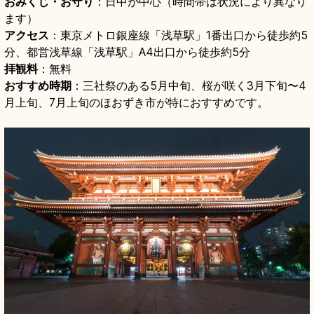
おみくじ・お守り
：日中が中心（時間帯は状況により異なり
ます）
アクセス
：東京メトロ銀座線「浅草駅」1番出口から徒歩約5
分、都営浅草線「浅草駅」A4出口から徒歩約5分
拝観料
：無料
おすすめ時期
：三社祭のある5月中旬、桜が咲く3月下旬〜4
月上旬、7月上旬のほおずき市が特におすすめです。