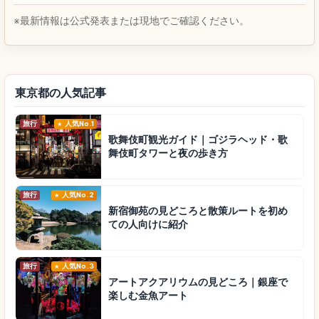
※最新情報は公式発表または現地でご確認ください。
東京都の人気記事
旅行
人気No.1
歌舞伎町観光ガイド｜ゴジラヘッド・歌
舞伎町タワーと夜の歩き方
旅行
人気No.2
新宿御苑の見どころと散策ルートを初め
ての人向けに紹介
旅行
人気No.3
アートアクアリウムの見どころ｜銀座で
楽しむ金魚アート