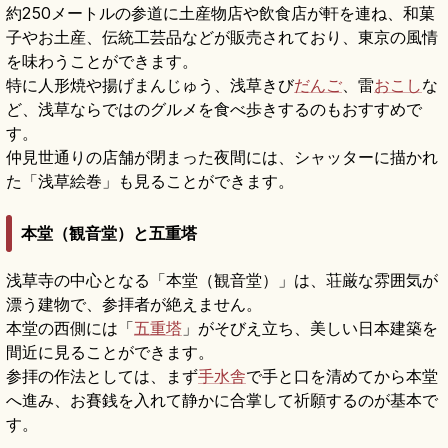
約250メートルの参道に土産物店や飲食店が軒を連ね、和菓
子やお土産、伝統工芸品などが販売されており、東京の風情
を味わうことができます。
特に人形焼や揚げまんじゅう、浅草きび
だんご
、雷
おこし
な
ど、浅草ならではのグルメを食べ歩きするのもおすすめで
す。
仲見世通りの店舗が閉まった夜間には、シャッターに描かれ
た「浅草絵巻」も見ることができます。
本堂（観音堂）と五重塔
浅草寺の中心となる「本堂（観音堂）」は、荘厳な雰囲気が
漂う建物で、参拝者が絶えません。
本堂の西側には「
五重塔
」がそびえ立ち、美しい日本建築を
間近に見ることができます。
参拝の作法としては、まず
手水舎
で手と口を清めてから本堂
へ進み、お賽銭を入れて静かに合掌して祈願するのが基本で
す。