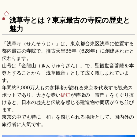
浅草寺とは？東京最古の寺院の歴史と
魅力
「浅草寺（せんそうじ）」は、東京都台東区浅草に位置する
都内最古の寺院で、推古天皇36年（628年）に創建されたと
伝わります。
山号は「金龍山（きんりゅうざん）」で、聖観世音菩薩を本
尊とすることから「浅草観音」として広く親しまれていま
す。
年間約3,000万人もの参拝者が訪れる東京を代表する観光ス
ポットであり、大きな赤い
提灯
が特徴の「雷門」をくぐり抜
けると、日本の歴史と伝統を感じる建造物や商店が立ち並び
ます。
東京の中でも特に「和」を感じられる場所として、国内外の
旅行者に人気です。