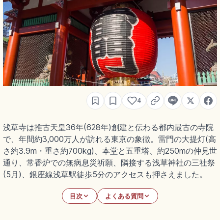
4
浅草寺は推古天皇36年(628年)創建と伝わる都内最古の寺院
で、年間約3,000万人が訪れる東京の象徴。雷門の大提灯(高
さ約3.9m・重さ約700kg)、本堂と五重塔、約250mの仲見世
通り、常香炉での無病息災祈願、隣接する浅草神社の三社祭
(5月)、銀座線浅草駅徒歩5分のアクセスも押さえました。
目次
よくある質問