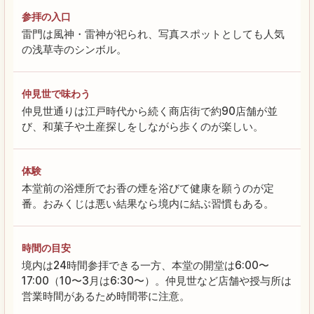
参拝の入口
雷門は風神・雷神が祀られ、写真スポットとしても人気
の浅草寺のシンボル。
仲見世で味わう
仲見世通りは江戸時代から続く商店街で約90店舗が並
び、和菓子や土産探しをしながら歩くのが楽しい。
体験
本堂前の浴煙所でお香の煙を浴びて健康を願うのが定
番。おみくじは悪い結果なら境内に結ぶ習慣もある。
時間の目安
境内は24時間参拝できる一方、本堂の開堂は6:00〜
17:00（10〜3月は6:30〜）。仲見世など店舗や授与所は
営業時間があるため時間帯に注意。