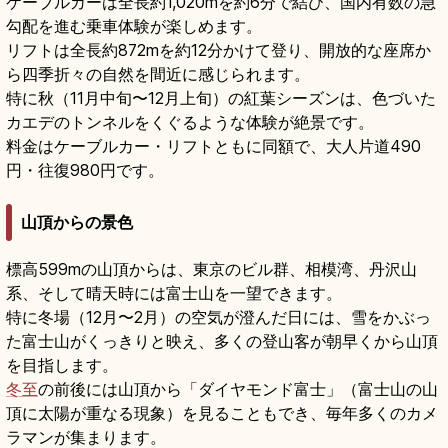
ケーブルカーは全長約1,020mを約6分で結び、国内有数の急
勾配を進む乗車体験が楽しめます。
リフトは全長約872mを約12分かけて登り、開放的な座席か
ら四季折々の自然を間近に感じられます。
特に秋（11月中旬〜12月上旬）の紅葉シーズンは、色づいた
カエデのトンネルをくぐるような体験が絶景です。
料金はケーブルカー・リフトともに同額で、大人片道490
円・往復980円です。
山頂からの景色
標高599mの山頂からは、東京のビル群、相模湾、丹沢山
系、そして晴天時には富士山を一望できます。
特に冬場（12月〜2月）の空気が澄んだ日には、雪をかぶっ
た富士山がくっきりと映え、多くの登山客が朝早くから山頂
を目指します。
冬至
の前後には山頂から「ダイヤモンド富士」（富士山の山
頂に太陽が重なる現象）を見ることもでき、毎年多くのカメ
ラマンが集まります。