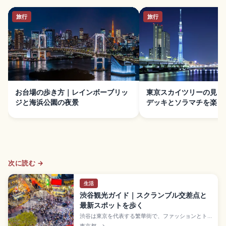
旅行
旅行
お台場の歩き方｜レインボーブリッ
東京スカイツリーの見ど
ジと海浜公園の夜景
デッキとソラマチを楽し
次に読む →
生活
渋谷観光ガイド｜スクランブル交差点と
最新スポットを歩く
渋谷は東京を代表する繁華街で、ファッションとト
レンドが集まる若者文化の発信地。青信号で多い時