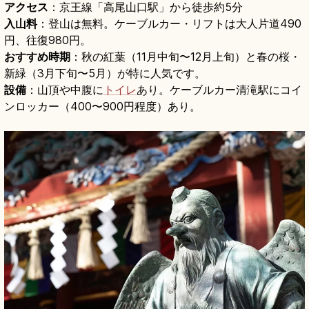
アクセス
：京王線「高尾山口駅」から徒歩約5分
入山料
：登山は無料。ケーブルカー・リフトは大人片道490
円、往復980円。
おすすめ時期
：秋の紅葉（11月中旬〜12月上旬）と春の桜・
新緑（3月下旬〜5月）が特に人気です。
設備
：山頂や中腹に
トイレ
あり。ケーブルカー清滝駅にコイ
ンロッカー（400〜900円程度）あり。