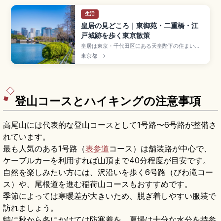
生活
皇居の見どころ｜東御苑・二重橋・江
戸城跡を歩く東京散策
皇居は東京・千代田区にある天皇陛下の住まい
で、旧江戸城跡を活用した約21ヘクタールの皇居
東京都
→
東御苑(入園無料)が見どころです。江戸城の天守台
や百人番所などの歴史遺構、二重橋のフォトスポ
ット、約2,000本の黒松が広がる皇居外苑、約
5kmの皇居ランニングコース、東京駅丸の内北口
から徒歩15分のアクセスも押さえました。
登山コースとハイキングの注意事項
高尾山には代表的な登山コースとして1号路〜6号路が整備さ
れています。
最も人気のある1号路（
表参道
コース）は舗装路が中心で、
ケーブルカーを利用すれば山頂まで40分程度が目安です。
自然を楽しみたい方には、沢沿いを歩く6号路（びわ滝コー
ス）や、尾根道を進む稲荷山コースもおすすめです。
季節によっては寒暖差が大きいため、脱ぎ着しやすい服装で
訪れましょう。
特に秋から冬にかけては防寒着を、夏場は十分な水分を持参