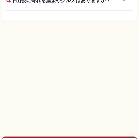
keyboard_arrow_down
Q.
下山後に寄れる温泉やグルメはありますか？