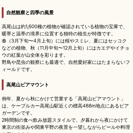
自然観察と四季の風景
高尾山は約1,600種の植物が確認されている植物の宝庫で、
暖帯と温帯の境界に位置する独特の植生が特徴です。
春（3月下旬〜4月上旬）には桜やスミレ、夏にはセッコク
などの植物、秋（11月中旬〜12月上旬）にはカエデやイチョ
ウの紅葉が山全体を彩ります。
野鳥や昆虫の観察にも最適で、自然愛好家にはたまらないフ
ィールドです。
高尾山ビアマウント
例年、夏から秋にかけて営業する「高尾山ビアマウント」
は、ケーブルカー高尾山駅近くの標高488m地点にあるビア
ガーデンです。
2時間制の食べ飲み放題スタイルで、夕暮れから夜にかけて
東京の街並みや関東平野の夜景を一望しながらビールや料理