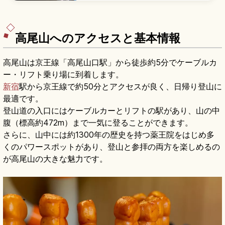
ナード(全長約1.7km・片道20〜30分)からの夜
景、ダイバーシティ東京プラザの実物大ユニコー
ンガンダム、約800mの人工砂浜、ゆりかもめで
のアクセスも押さえています。
高尾山へのアクセスと基本情報
高尾山は京王線「高尾山口駅」から徒歩約5分でケーブルカ
ー・リフト乗り場に到着します。
新宿
駅から京王線で約50分とアクセスが良く、日帰り登山に
最適です。
登山道の入口にはケーブルカーとリフトの駅があり、山の中
腹（標高約472m）まで一気に登ることができます。
さらに、山中には約1300年の歴史を持つ薬王院をはじめ多
くのパワースポットがあり、登山と参拝の両方を楽しめるの
が高尾山の大きな魅力です。