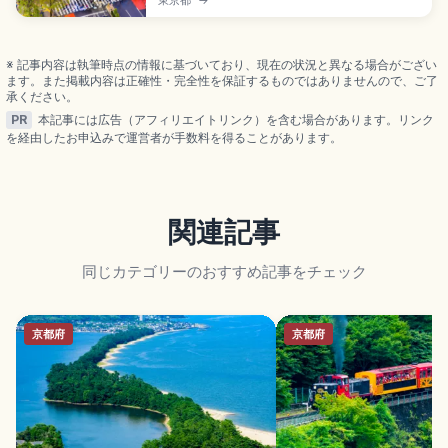
東京都
→
には約3,000人が一度に横断するスクランブル交差
点、忠犬ハチ公像(1934年建立)、SHIBUYA109、
MIYASHITA PARK、渋谷ストリームなどが見どころ
です。JR山手線・東京メトロ・東急各線の渋谷駅す
※ 記事内容は執筆時点の情報に基づいており、現在の状況と異なる場合がござい
ぐです。
ます。また掲載内容は正確性・完全性を保証するものではありませんので、ご了
承ください。
PR
本記事には広告（アフィリエイトリンク）を含む場合があります。リンク
を経由したお申込みで運営者が手数料を得ることがあります。
関連記事
同じカテゴリーのおすすめ記事をチェック
京都府
京都府