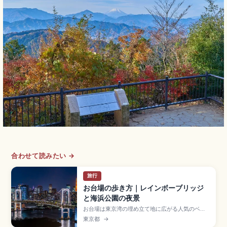
合わせて読みたい →
旅行
お台場の歩き方｜レインボーブリッジ
と海浜公園の夜景
お台場は東京湾の埋め立て地に広がる人気のベイ
エリアで、ショッピングや夜景、海辺の散策が楽
東京都
→
しめる東京観光のハイライト。レインボープロム