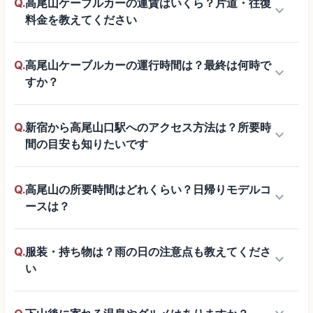
Q.
高尾山ケーブルカーの運賃はいくら？片道・往復
keyboard_arrow_down
料金を教えてください
Q.
高尾山ケーブルカーの運行時間は？最終は何時で
keyboard_arrow_down
すか？
Q.
新宿から高尾山口駅へのアクセス方法は？所要時
keyboard_arrow_down
間の目安も知りたいです
Q.
高尾山の所要時間はどれくらい？日帰りモデルコ
keyboard_arrow_down
ースは？
Q.
服装・持ち物は？雨の日の注意点も教えてくださ
keyboard_arrow_down
い