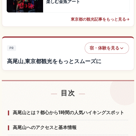
楽しむ金魚アート
東京都の観光記事をもっと見る
→
宿・体験を見る
PR
高尾山,東京都観光をもっとスムーズに
目次
高尾山,東京都付近の宿を探す
↗
高尾山,東京都の体験を探す
↗
高尾山とは？都心から1時間の人気ハイキングスポット
高尾山へのアクセスと基本情報