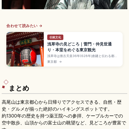
合わせて読みたい →
伝統文化
浅草寺の見どころ｜雷門・仲見世通
り・本堂をめぐる東京観光
浅草寺は推古天皇36年(628年)創建と伝わる都内
最古の寺院で、年間約3,000万人が訪れる東京の
東京都
→
象徴。雷門の大提灯(高さ約3.9m・重さ約
700kg)、本堂と五重塔、約250mの仲見世通り、
常香炉での無病息災祈願、隣接する浅草神社の三
社祭(5月)、銀座線浅草駅徒歩5分のアクセスも押
さえました。
まとめ
高尾山は東京都心から日帰りでアクセスできる、自然・歴
史・グルメが揃った絶好のハイキングスポットです。
約1300年の歴史を持つ薬王院への参拝、ケーブルカーでの
空中散歩、山頂からの富士山の眺望など、見どころが豊富で