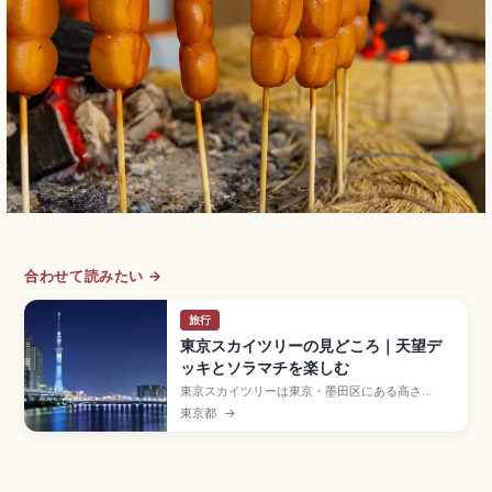
合わせて読みたい →
旅行
東京スカイツリーの見どころ｜天望デ
ッキとソラマチを楽しむ
東京スカイツリーは東京・墨田区にある高さ
634mの電波塔で、2012年開業のランドマーク。
東京都
→
地上350mの天望デッキ(平日2,400円)、地上
450mの天望回廊、最高点451.2mのソラカラポ
イントが絶景。東京ソラマチでのショッピング、
すみだ水族館、押上駅・とうきょうスカイツリー
駅直結のアクセスも押さえています。