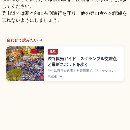
してください。
登山道では基本的に右側通行を守り、他の登山者への配慮を
忘れないようにしましょう。
合わせて読みたい →
生活
渋谷観光ガイド｜スクランブル交差点
と最新スポットを歩く
渋谷は東京を代表する繁華街で、ファッションと
トレンドが集まる若者文化の発信地。青信号で多
東京都
→
い時には約3,000人が一度に横断するスクランブ
ル交差点、忠犬ハチ公像(1934年建立)、
SHIBUYA109、MIYASHITA PARK、渋谷ストリ
ームなどが見どころです。JR山手線・東京メト
ロ・東急各線の渋谷駅すぐです。