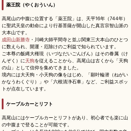
薬王院（やくおういん）
高尾山の中腹に位置する「薬王院」は、天平16年（744年）
に聖武天皇の勅命により行基菩薩が開山した真言宗智山派の
大本山です。
成田山新勝寺
・川崎大師平間寺と並ぶ関東三大本山のひとつ
に数えられ、開運・厄除けのご利益で知られています。
ご本尊の飯縄大権現（いづなだいごんげん）はその眷属（け
んぞく）に
天狗
を従えることから、高尾山は古くから「天狗
の山」として信仰を集めてきました。
境内には大天狗・小天狗の像をはじめ、「願叶輪潜（ねがい
かなうわくぐり）」や「六根清浄石車」など、ご利益スポッ
トが点在しています。
ケーブルカーとリフト
高尾山にはケーブルカーとリフトがあり、初心者でも楽に山
の中腹まで登ることが可能です。