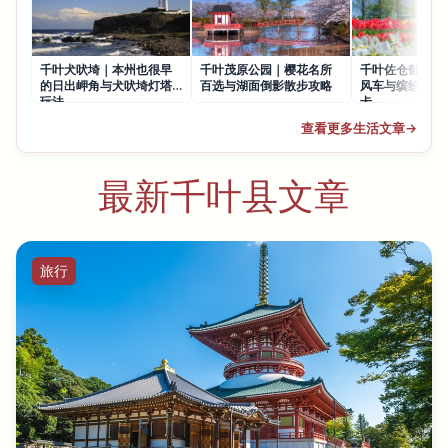
千叶犬吠埼｜本州也很早
千叶茂原公园｜樱花名所
千叶佐仓郁金香
的日出岬角与犬吠埼灯塔
百选与湖面倒影散步攻略
风车与缤纷花海
玩法
卡
查看更多生活文章
→
最新千叶县文章
旅行