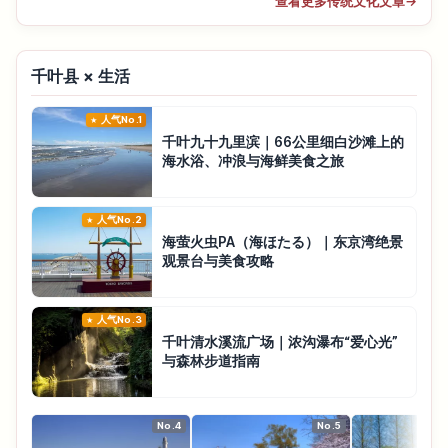
查看更多传统文化文章
→
千叶县 × 生活
人气No.1
千叶九十九里滨｜66公里细白沙滩上的
海水浴、冲浪与海鲜美食之旅
人气No.2
海萤火虫PA（海ほたる）｜东京湾绝景
观景台与美食攻略
人气No.3
千叶清水溪流广场｜浓沟瀑布“爱心光”
与森林步道指南
No.4
No.5