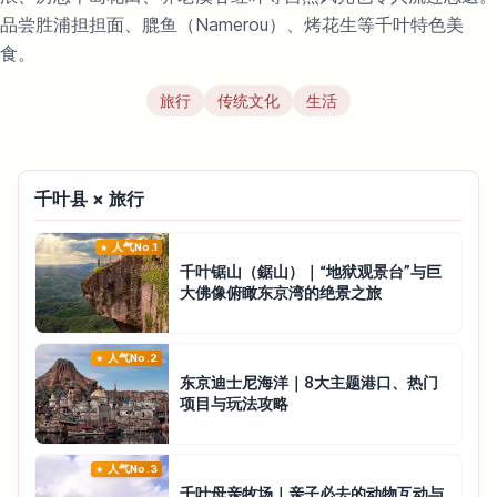
品尝胜浦担担面、膍鱼（Namerou）、烤花生等千叶特色美
食。
旅行
传统文化
生活
千叶县 × 旅行
人气No.1
千叶锯山（鋸山）｜“地狱观景台”与巨
大佛像俯瞰东京湾的绝景之旅
人气No.2
东京迪士尼海洋｜8大主题港口、热门
项目与玩法攻略
人气No.3
千叶母亲牧场｜亲子必去的动物互动与