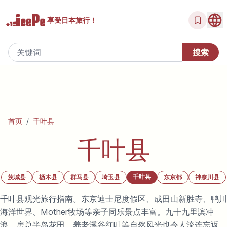
享受
日本旅行！
首页
/
千叶县
千叶县
千叶县
茨城县
枥木县
群马县
埼玉县
东京都
神奈川县
千叶县观光旅行指南。东京迪士尼度假区、成田山新胜寺、鸭川
海洋世界、Mother牧场等亲子同乐景点丰富。九十九里滨冲
浪、房总半岛花田、养老溪谷红叶等自然风光也令人流连忘返。