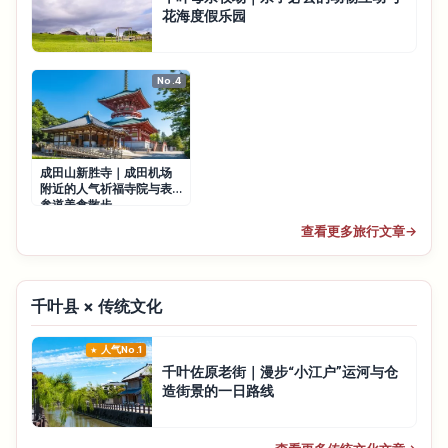
花海度假乐园
No.4
成田山新胜寺｜成田机场
附近的人气祈福寺院与表
参道美食散步
查看更多旅行文章
→
千叶县 × 传统文化
人气No.1
千叶佐原老街｜漫步“小江户”运河与仓
造街景的一日路线