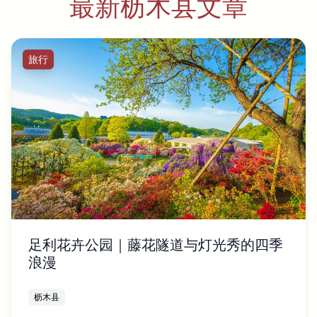
最新枥木县文章
旅行
足利花卉公园｜藤花隧道与灯光秀的四季
浪漫
枥木县