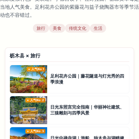
当地人气美食。足利花卉公园的紫藤花与益子烧陶器市等季节活
动也不容错过。
旅行
美食
传统文化
生活
枥木县 × 旅行
人气No.1
足利花卉公园｜藤花隧道与灯光秀的四
季浪漫
人气No.2
日光东照宫完全指南｜华丽神社建筑、
三猿雕刻与四季风景
人气No.3
日光中禅寺湖｜游船、独木舟与湖畔健