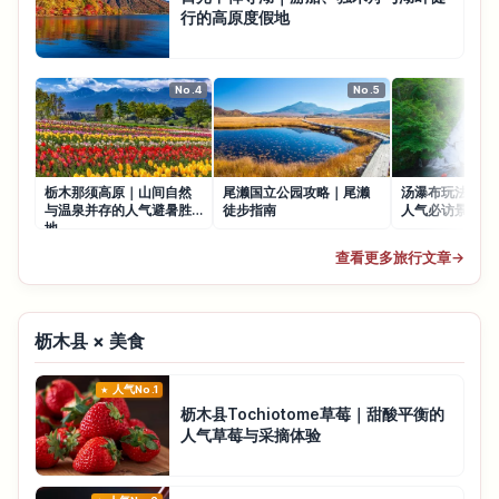
行的高原度假地
No.4
No.5
栃木那须高原｜山间自然
尾濑国立公园攻略｜尾濑
汤瀑布玩法攻略
与温泉并存的人气避暑胜
徒步指南
人气必访景点
地
查看更多旅行文章
→
枥木县 × 美食
人气No.1
枥木县Tochiotome草莓｜甜酸平衡的
人气草莓与采摘体验