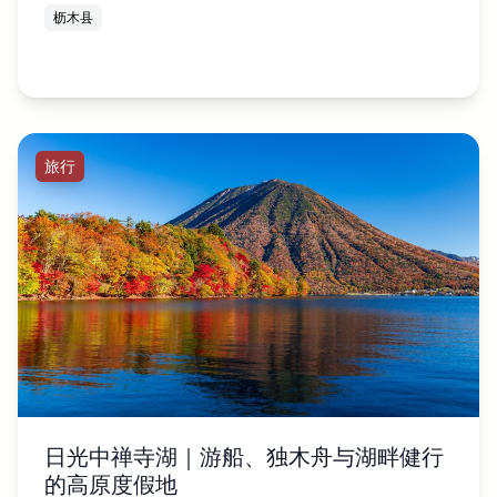
枥木县
旅行
日光中禅寺湖｜游船、独木舟与湖畔健行
的高原度假地