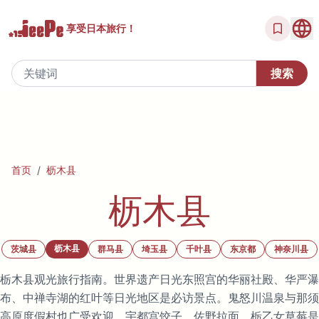
享受
日本旅行！
首页
/
枥木县
枥木县
枥木县
茨城县
群马县
埼玉县
千叶县
东京都
神奈川县
栃木县观光旅行指南。世界遗产日光东照宫的华丽社殿、华严瀑
布、中禅寺湖的红叶等日光地区是必访景点。鬼怒川温泉与那须
高原度假村也广受欢迎。宇都宫饺子、佐野拉面、栃乙女草莓是