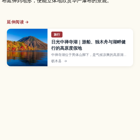
布延伸到地形，便能立体地欣赏华严瀑布的景观。
延伸阅读 →
旅行
日光中禅寺湖｜游船、独木舟与湖畔健
行的高原度假地
中禅寺湖位于男体山脚下，是气候凉爽的高原湖
泊，可搭乘游船环湖、参加独木舟体验，并在湖畔
枥木县
→
步道上轻松健行，享受满满自然疗愈感。本文将介
绍湖上景观与红叶名点、推荐健行路线与周边温
泉、从日光车站前往的交通方式，以及湖畔餐厅与
咖啡馆等资讯，适合规划轻松的度假行程。