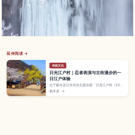
延伸阅读 →
传统文化
日光江户村｜忍者表演与古街漫步的一
日江户体验
位于枥木县日光市的主题乐园「日光江户村（EDO
WONDERLAND）」再现了日本江户时代的街景，
枥木县
→
有忍者表演、花魁游行以及武士、町娘等变装体
验。本文介绍必看景点、游玩路线、停留时间、门
票与交通方式，非常适合亲子游和喜爱日本历史文
化的旅人。