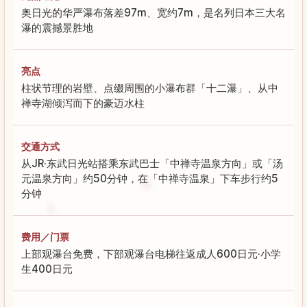
奥日光的华严瀑布落差97m、宽约7m，是名列日本三大名
瀑的震撼景胜地
亮点
柱状节理的岩壁、点缀周围的小瀑布群「十二瀑」、从中
禅寺湖倾泻而下的豪迈水柱
交通方式
从JR·东武日光站搭乘东武巴士「中禅寺温泉方向」或「汤
元温泉方向」约50分钟，在「中禅寺温泉」下车步行约5
分钟
费用／门票
上部观瀑台免费，下部观瀑台电梯往返成人600日元·小学
生400日元