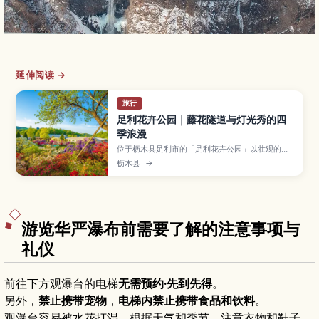
延伸阅读 →
旅行
足利花卉公园｜藤花隧道与灯光秀的四
季浪漫
位于枥木县足利市的「足利花卉公园」以壮观的紫
藤棚和藤花隧道闻名于世，冬季还有梦幻的灯光秀
枥木县
→
“光之花庭园”。本文介绍紫藤的最佳观赏时间、四
季花卉亮点、夜间点灯的看点，以及门票、交通与
避开人潮的小技巧。
游览华严瀑布前需要了解的注意事项与
礼仪
前往下方观瀑台的电梯
无需预约·先到先得
。
另外，
禁止携带宠物
，
电梯内禁止携带食品和饮料
。
观瀑台容易被水花打湿，根据天气和季节，注意衣物和鞋子