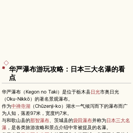
华严瀑布游玩攻略：日本三大名瀑的看
点
华严瀑布（Kegon no Taki）是位于栃木县
日光
市奥日光
（Oku-Nikkō）的著名景观瀑布。
作为
中禅寺湖
（Chūzenji-ko）湖水一气倾泻而下的瀑布而广
为人知，落差97米，宽度约7米。
与和歌山县的
那智瀑布
、茨城县的
袋田瀑布
并称为
日本三大名
瀑
，是各类旅游攻略和景点介绍中常被提及的名瀑。