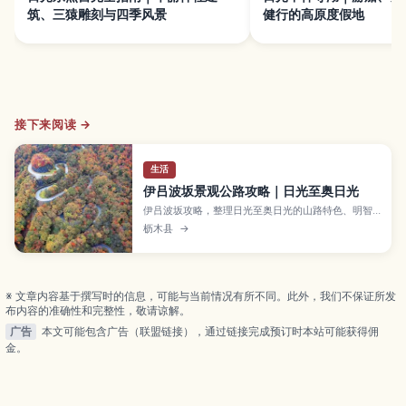
筑、三猿雕刻与四季风景
健行的高原度假地
接下来阅读 →
生活
伊吕波坂景观公路攻略｜日光至奥日光
伊吕波坂攻略，整理日光至奥日光的山路特色、明智
平眺望、红叶期与冬季注意事项，适合自驾或乘车前
枥木县
→
阅读。
※ 文章内容基于撰写时的信息，可能与当前情况有所不同。此外，我们不保证所发
布内容的准确性和完整性，敬请谅解。
广告
本文可能包含广告（联盟链接），通过链接完成预订时本站可能获得佣
金。