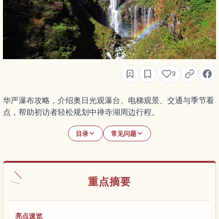
3
华严瀑布攻略，介绍奥日光观瀑台、电梯观景、交通与季节看
点，帮助初访者轻松规划中禅寺湖周边行程。
目录
常见问题
重点摘要
亮点速览