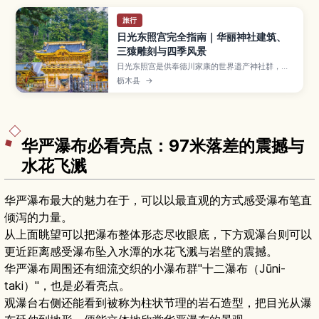
旅行
日光东照宫完全指南｜华丽神社建筑、
三猿雕刻与四季风景
日光东照宫是供奉德川家康的世界遗产神社群，以
金碧辉煌的社殿与“三不猴”、眠猫等精致雕刻闻
枥木县
→
名，是日本代表性的历史景点之一。本文将介绍必
看的建筑与雕刻寓意、春樱秋枫点缀下的境内风
景、参观所需时间与门票信息，以及从东京出发的
交通路线和周边景点，帮助你规划充实的日光之
旅。
华严瀑布必看亮点：97米落差的震撼与
水花飞溅
华严瀑布最大的魅力在于，可以以最直观的方式感受瀑布笔直
倾泻的力量。
从上面眺望可以把瀑布整体形态尽收眼底，下方观瀑台则可以
更近距离感受瀑布坠入水潭的水花飞溅与岩壁的震撼。
华严瀑布周围还有细流交织的小瀑布群"十二瀑布（Jūni-
taki）"，也是必看亮点。
观瀑台右侧还能看到被称为柱状节理的岩石造型，把目光从瀑