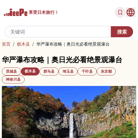
享受
日本旅行！
首页
/
枥木县
/
华严瀑布攻略｜奥日光必看绝景观瀑台
华严瀑布攻略｜奥日光必看绝景观瀑台
枥木县
茨城县
群马县
埼玉县
千叶县
东京都
神奈川县