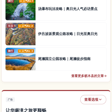
旅行
人气No.1
汤瀑布玩法攻略｜奥日光人气必访景点
生活
人气No.2
伊吕波坂景观公路攻略｜日光至奥日光
旅行
人气No.3
尾濑国立公园攻略｜尾濑徒步指南
查看更多枥木县的文章
→
查看选项
广告
让华厳滝之旅更顺畅