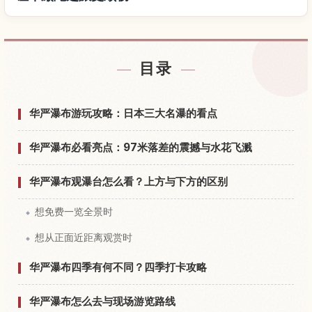
查找华厳滝附近的酒店
↗
目录
查找华厳滝的体验
↗
华严瀑布游玩攻略：日本三大名瀑的看点
华严瀑布必看亮点：97米落差的震撼与水花飞溅
华严瀑布观瀑台怎么看？上方与下方的区别
想免费一览全景时
想从正面近距离观赏时
华严瀑布四季有何不同？四季打卡攻略
华严瀑布怎么去与现场游览路线