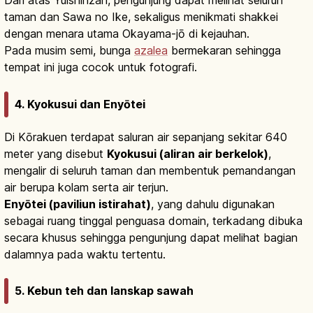
Dari atas Yuishinzan, pengunjung dapat melihat seluruh
taman dan Sawa no Ike, sekaligus menikmati shakkei
dengan menara utama Okayama-jō di kejauhan.
Pada musim semi, bunga
azalea
bermekaran sehingga
tempat ini juga cocok untuk fotografi.
4. Kyokusui dan Enyōtei
Di Kōrakuen terdapat saluran air sepanjang sekitar 640
meter yang disebut
Kyokusui (aliran air berkelok)
,
mengalir di seluruh taman dan membentuk pemandangan
air berupa kolam serta air terjun.
Enyōtei (paviliun istirahat)
, yang dahulu digunakan
sebagai ruang tinggal penguasa domain, terkadang dibuka
secara khusus sehingga pengunjung dapat melihat bagian
dalamnya pada waktu tertentu.
5. Kebun teh dan lanskap sawah