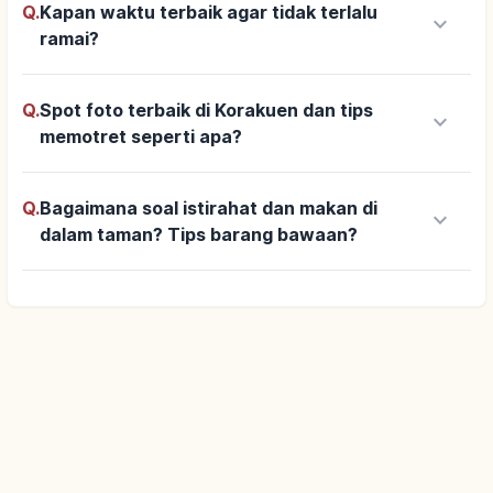
Q.
Kapan waktu terbaik agar tidak terlalu
keyboard_arrow_down
ramai?
Q.
Spot foto terbaik di Korakuen dan tips
keyboard_arrow_down
memotret seperti apa?
Q.
Bagaimana soal istirahat dan makan di
keyboard_arrow_down
dalam taman? Tips barang bawaan?