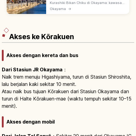
Berkunjung
Kurashiki Bikan Chiku di Okayama: kawasan
bersejarah dengan gudang putih & machiya
Okayama
→
era Edo. Bekas tenryo keshogunan; pohon
willow & Ohara Museum of Art.
Akses ke Kōrakuen
Akses dengan kereta dan bus
Dari Stasiun JR Okayama
：
Naik trem menuju Higashiyama, turun di Stasiun Shiroshita,
lalu berjalan kaki sekitar 10 menit.
Atau naik bus tujuan Kōrakuen dari Stasiun Okayama dan
turun di Halte Kōrakuen-mae (waktu tempuh sekitar 10–15
menit).
Akses dengan mobil