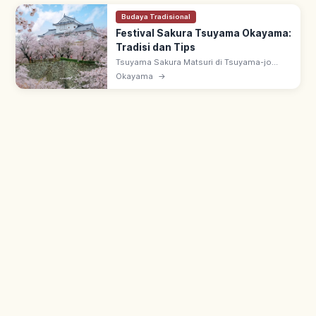
Budaya Tradisional
Festival Sakura Tsuyama Okayama:
Tradisi dan Tips
Tsuyama Sakura Matsuri di Tsuyama-jo
(Kakuzan Koen), Okayama: festival sakura
Okayama
→
semi di salah satu 100 Kastel Terkenal
Jepang. Somei Yoshino & yozakura malam.