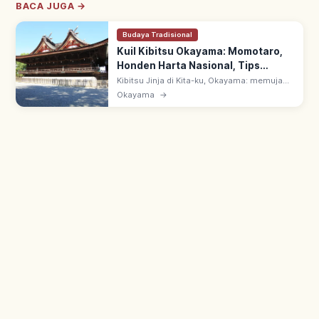
BACA JUGA →
Budaya Tradisional
Kuil Kibitsu Okayama: Momotaro,
Honden Harta Nasional, Tips
Berkunjung
Kibitsu Jinja di Kita-ku, Okayama: memuja
Kibitsuhiko-no-Mikoto, salah satu model
Okayama
→
Legenda Momotaro. Honden & haiden Harta
Nasional; koridor ~360 m yang ikonik.