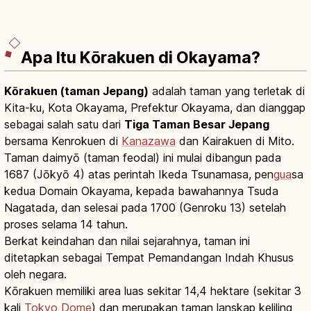
Apa Itu Kōrakuen di Okayama?
Kōrakuen (taman Jepang)
adalah taman yang terletak di
Kita-ku, Kota Okayama, Prefektur Okayama, dan dianggap
sebagai salah satu dari
Tiga Taman Besar Jepang
bersama Kenrokuen di
Kanazawa
dan Kairakuen di Mito.
Taman daimyō (taman feodal) ini mulai dibangun pada
1687 (Jōkyō 4) atas perintah Ikeda Tsunamasa, pen
gua
sa
kedua Domain Okayama, kepada bawahannya Tsuda
Nagatada, dan selesai pada 1700 (Genroku 13) setelah
proses selama 14 tahun.
Berkat keindahan dan nilai sejarahnya, taman ini
ditetapkan sebagai Tempat Pemandangan Indah Khusus
oleh negara.
Kōrakuen memiliki area luas sekitar 14,4 hektare (sekitar 3
kali
Tokyo Dome
) dan merupakan taman lanskap keliling