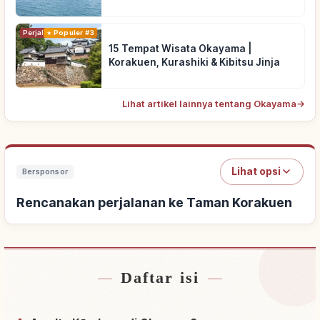
Perjalanan
Populer #3
15 Tempat Wisata Okayama |
Korakuen, Kurashiki & Kibitsu Jinja
Lihat artikel lainnya tentang Okayama
→
Lihat opsi
Bersponsor
Rencanakan perjalanan ke Taman Korakuen
Daftar isi
Cari penginapan dekat Taman Korakuen
↗