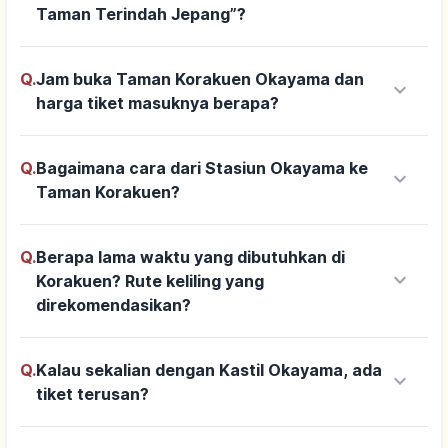
Taman Terindah Jepang”?
Q.
Jam buka Taman Korakuen Okayama dan
keyboard_arrow_down
harga tiket masuknya berapa?
Q.
Bagaimana cara dari Stasiun Okayama ke
keyboard_arrow_down
Taman Korakuen?
Q.
Berapa lama waktu yang dibutuhkan di
keyboard_arrow_down
Korakuen? Rute keliling yang
direkomendasikan?
Q.
Kalau sekalian dengan Kastil Okayama, ada
keyboard_arrow_down
tiket terusan?