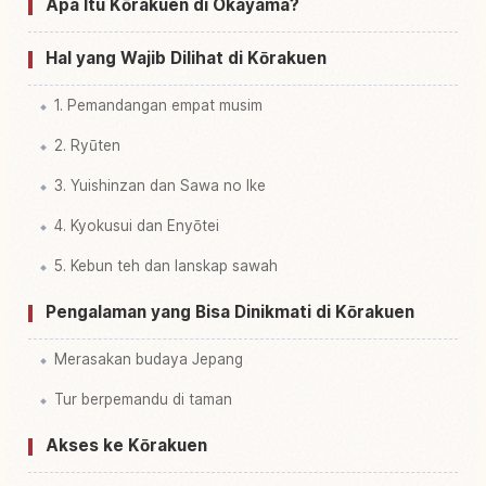
Cari aktivitas di Taman Korakuen
↗
Apa Itu Kōrakuen di Okayama?
Hal yang Wajib Dilihat di Kōrakuen
1. Pemandangan empat musim
2. Ryūten
3. Yuishinzan dan Sawa no Ike
4. Kyokusui dan Enyōtei
5. Kebun teh dan lanskap sawah
Pengalaman yang Bisa Dinikmati di Kōrakuen
Merasakan budaya Jepang
Tur berpemandu di taman
Akses ke Kōrakuen