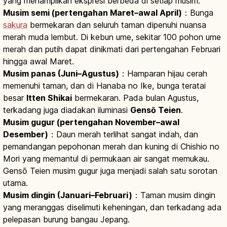
yang menampilkan ekspresi berbeda di setiap musim.
Musim semi (pertengahan Maret–awal April)
：Bunga
sakura
bermekaran dan seluruh taman dipenuhi nuansa
merah muda lembut. Di kebun ume, sekitar 100 pohon ume
merah dan putih dapat dinikmati dari pertengahan Februari
hingga awal Maret.
Musim panas (Juni–Agustus)
：Hamparan hijau cerah
memenuhi taman, dan di Hanaba no Ike, bunga teratai
besar
Itten Shikai
bermekaran. Pada bulan Agustus,
terkadang juga diadakan iluminasi
Gensō Teien
.
Musim gugur (pertengahan November–awal
Desember)
：Daun merah terlihat sangat indah, dan
pemandangan pepohonan merah dan kuning di Chishio no
Mori yang memantul di permukaan air sangat memukau.
Gensō Teien musim gugur juga menjadi salah satu sorotan
utama.
Musim dingin (Januari–Februari)
：Taman musim dingin
yang meranggas diselimuti keheningan, dan terkadang ada
pelepasan burung bangau Jepang.