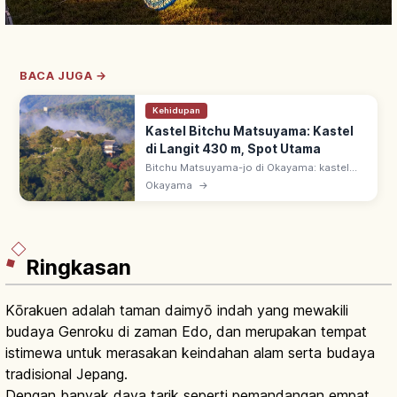
BACA JUGA →
Kehidupan
Kastel Bitchu Matsuyama: Kastel
di Langit 430 m, Spot Utama
Bitchu Matsuyama-jo di Okayama: kastel
gunung di puncak Gagyu-zan 430 m, satu-
Okayama
→
satunya kastel gunung dari 12 menara asli
Jepang. Dijuluki 'kastel di langit'.
Ringkasan
Kōrakuen adalah taman daimyō indah yang mewakili
budaya Genroku di zaman Edo, dan merupakan tempat
istimewa untuk merasakan keindahan alam serta budaya
tradisional Jepang.
Dengan banyak daya tarik seperti pemandangan empat