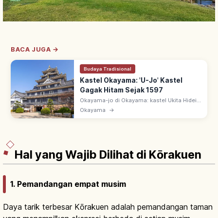
BACA JUGA →
Budaya Tradisional
Kastel Okayama: 'U-Jo' Kastel
Gagak Hitam Sejak 1597
Okayama-jo di Okayama: kastel Ukita Hideie
selesai 1597, dijuluki 'U-jo' (gagak hitam)
Okayama
→
karena pernis hitam. Dibangun ulang 1966;
bersebelahan Taman Korakuen.
Hal yang Wajib Dilihat di Kōrakuen
1. Pemandangan empat musim
Daya tarik terbesar Kōrakuen adalah pemandangan taman