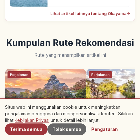
Lihat artikel lainnya tentang Okayama
→
Kumpulan Rute Rekomendasi
Rute yang menampilkan artikel ini
Perjalanan
Perjalanan
Situs web ini menggunakan cookie untuk meningkatkan
pengalaman pengguna dan mempersonalisasi konten. Silakan
Terdekat
lihat
Kebijakan Privasi
untuk detail lebih lanjut.
Rute Sehari Okayama:
Rute Okayama & Kura
Korakuen, Kastil Okayama &
Hari 1 Malam: Wisata
Terima semua
Tolak semua
Pengaturan
Kurashiki
Pemula