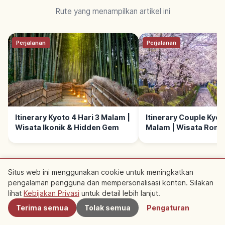
Rute yang menampilkan artikel ini
Perjalanan
Perjalanan
Itinerary Kyoto 4 Hari 3 Malam |
Itinerary Couple Kyoto
Wisata Ikonik & Hidden Gem
Malam | Wisata Roma
Situs web ini menggunakan cookie untuk meningkatkan
pengalaman pengguna dan mempersonalisasi konten. Silakan
Terdekat
lihat
Kebijakan Privasi
untuk detail lebih lanjut.
Kumpulan Artikel
Terima semua
Tolak semua
Pengaturan
Pelajari Kehidupan
Jelajahi Kyoto