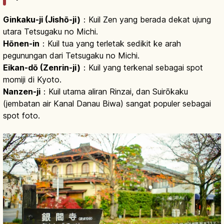
Ginkaku-ji (Jishō-ji)
：Kuil Zen yang berada dekat ujung
utara Tetsugaku no Michi.
Hōnen-in
：Kuil tua yang terletak sedikit ke arah
pegunungan dari Tetsugaku no Michi.
Eikan-dō (Zenrin-ji)
：Kuil yang terkenal sebagai spot
momiji di Kyoto.
Nanzen-ji
：Kuil utama aliran Rinzai, dan Suirōkaku
(jembatan air Kanal Danau Biwa) sangat populer sebagai
spot foto.