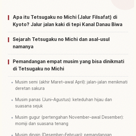
↗
Kyoto
Apa itu Tetsugaku no Michi (Jalur Filsafat) di
Cari aktivitas di Philosopher’s Path, Kyoto
↗
Kyoto? Jalur jalan kaki di tepi Kanal Danau Biwa
Sejarah Tetsugaku no Michi dan asal-usul
namanya
Pemandangan empat musim yang bisa dinikmati
di Tetsugaku no Michi
Musim semi (akhir Maret–awal April): jalan-jalan menikmati
deretan sakura
Musim panas (Juni–Agustus): keteduhan hijau dan
suasana sejuk
Musim gugur (pertengahan November–awal Desember):
momiji dan suasana tenang
Musim dingin (Desember–Februari): pemandangan