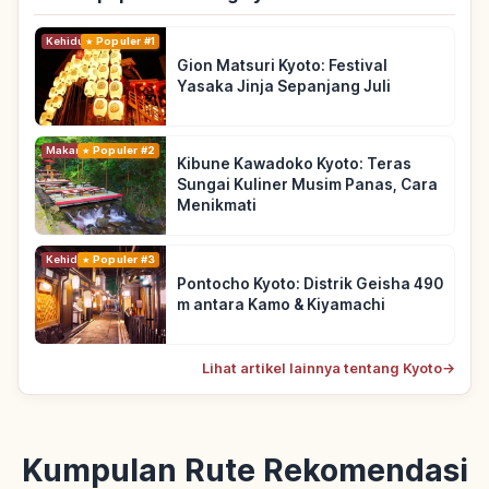
Kehidupan
Populer #1
Gion Matsuri Kyoto: Festival
Yasaka Jinja Sepanjang Juli
Makanan
Populer #2
Kibune Kawadoko Kyoto: Teras
Sungai Kuliner Musim Panas, Cara
Menikmati
Kehidupan
Populer #3
Pontocho Kyoto: Distrik Geisha 490
m antara Kamo & Kiyamachi
Lihat artikel lainnya tentang Kyoto
→
Kumpulan Rute Rekomendasi