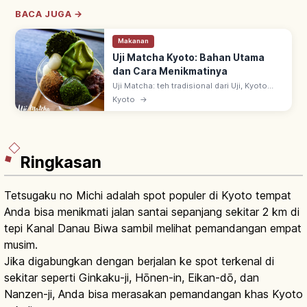
BACA JUGA →
Makanan
Uji Matcha Kyoto: Bahan Utama
dan Cara Menikmatinya
Uji Matcha: teh tradisional dari Uji, Kyoto
selatan—salah satu 3 teh utama Jepang.
Kyoto
→
Asal era Kamakura ~1191 via benih dari
Tiongkok oleh biksu Zen Eisai.
Ringkasan
Tetsugaku no Michi adalah spot populer di Kyoto tempat
Anda bisa menikmati jalan santai sepanjang sekitar 2 km di
tepi Kanal Danau Biwa sambil melihat pemandangan empat
musim.
Jika digabungkan dengan berjalan ke spot terkenal di
sekitar seperti Ginkaku-ji, Hōnen-in, Eikan-dō, dan
Nanzen-ji, Anda bisa merasakan pemandangan khas Kyoto