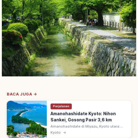
BACA JUGA →
Perjalanan
Amanohashidate Kyoto: Nihon
Sankei, Gosong Pasir 3,6 km
Amanohashidate di Miyazu, Kyoto utara:
salah satu Nihon Sankei. Gosong pasir 3,6
Kyoto
→
km, ~6.700 pinus memisahkan Teluk Miyazu