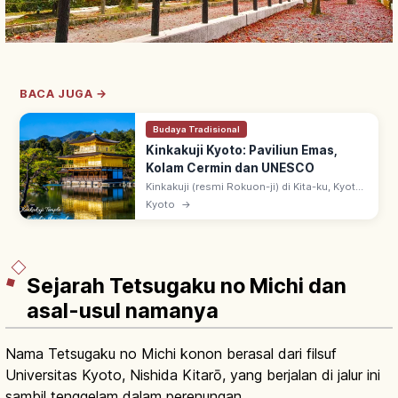
BACA JUGA →
Budaya Tradisional
Kinkakuji Kyoto: Paviliun Emas,
Kolam Cermin dan UNESCO
Kinkakuji (resmi Rokuon-ji) di Kita-ku, Kyoto:
paviliun 3 lantai berlapis daun emas
Kyoto
→
(Shariden), didirikan Ashikaga Yoshimitsu.
Warisan UNESCO sejak 1994.
Sejarah Tetsugaku no Michi dan
asal-usul namanya
Nama Tetsugaku no Michi konon berasal dari filsuf
Universitas Kyoto, Nishida Kitarō, yang berjalan di jalur ini
sambil tenggelam dalam perenungan.