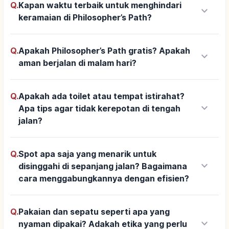
Q.
Kapan waktu terbaik untuk menghindari
keyboard_arrow_down
keramaian di Philosopher’s Path?
Q.
Apakah Philosopher’s Path gratis? Apakah
keyboard_arrow_down
aman berjalan di malam hari?
Q.
Apakah ada toilet atau tempat istirahat?
keyboard_arrow_down
Apa tips agar tidak kerepotan di tengah
jalan?
Q.
Spot apa saja yang menarik untuk
keyboard_arrow_down
disinggahi di sepanjang jalan? Bagaimana
cara menggabungkannya dengan efisien?
Q.
Pakaian dan sepatu seperti apa yang
keyboard_arrow_down
nyaman dipakai? Adakah etika yang perlu