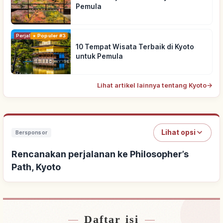
Pemula
Perjalanan
Populer #3
10 Tempat Wisata Terbaik di Kyoto
untuk Pemula
Lihat artikel lainnya tentang Kyoto
→
Lihat opsi
Bersponsor
Rencanakan perjalanan ke Philosopher’s
Path, Kyoto
Daftar isi
Cari penginapan dekat Philosopher’s Path,