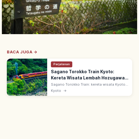
BACA JUGA →
Perjalanan
Sagano Torokko Train Kyoto:
Kereta Wisata Lembah Hozugawa,
Tips Berkunjung
Sagano Torokko Train: kereta wisata Kyoto
7,3 km dari Stasiun Torokko Saga ke
Kyoto
→
Kameoka. Sejak 1991 di bekas jalur JR Sanin
Main, melaju di tepi Lembah Hozugawa.