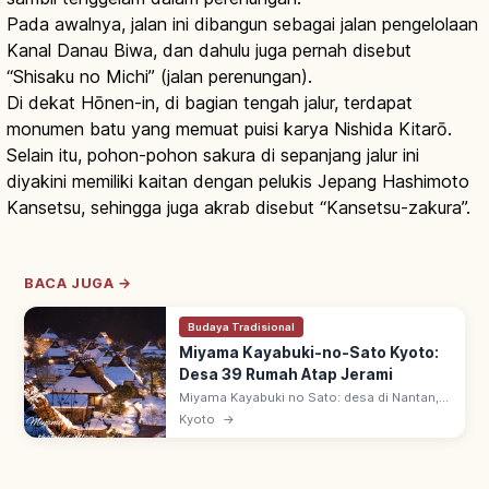
Pada awalnya, jalan ini dibangun sebagai jalan pengelolaan
Kanal Danau Biwa, dan dahulu juga pernah disebut
“Shisaku no Michi” (jalan perenungan).
Di dekat Hōnen-in, di bagian tengah jalur, terdapat
monumen batu yang memuat puisi karya Nishida Kitarō.
Selain itu, pohon-pohon sakura di sepanjang jalur ini
diyakini memiliki kaitan dengan pelukis Jepang Hashimoto
Kansetsu, sehingga juga akrab disebut “Kansetsu-zakura”.
BACA JUGA →
Budaya Tradisional
Miyama Kayabuki-no-Sato Kyoto:
Desa 39 Rumah Atap Jerami
Miyama Kayabuki no Sato: desa di Nantan,
Kyoto utara—dari 50 rumah, 39 beratap
Kyoto
→
jerami. Arsitektur 'Kitayama-gata minka'
sejak pertengahan zaman Edo.