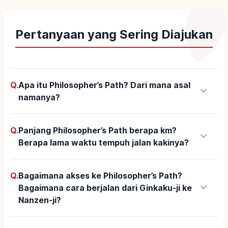
Pertanyaan yang Sering Diajukan
Q.
Apa itu Philosopher’s Path? Dari mana asal
keyboard_arrow_down
namanya?
Q.
Panjang Philosopher’s Path berapa km?
keyboard_arrow_down
Berapa lama waktu tempuh jalan kakinya?
Q.
Bagaimana akses ke Philosopher’s Path?
keyboard_arrow_down
Bagaimana cara berjalan dari Ginkaku-ji ke
Nanzen-ji?