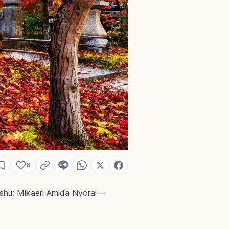
6
kashu; Mikaeri Amida Nyorai—