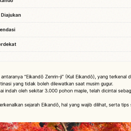
ikandō
 Diajukan
endasi
erdekat
i antaranya “Eikandō Zenrin-ji” (Kuil Eikandō), yang terkenal 
stinasi yang tidak boleh dilewatkan saat musim gugur.
ai indah oleh sekitar 3.000 pohon maple, telah dicintai sebag
rkenalkan sejarah Eikandō, hal yang wajib dilihat, serta tips