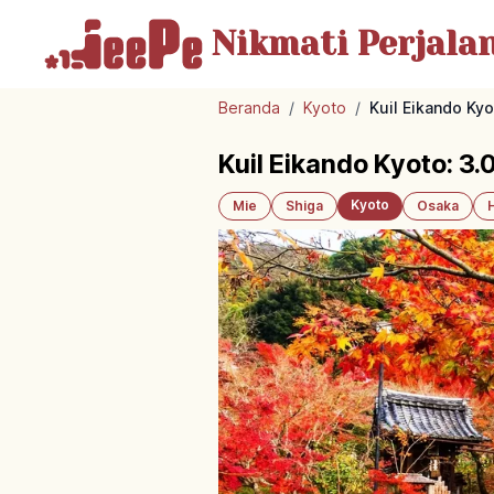
Nikmati Perjala
Beranda
/
Kyoto
/
Kuil Eikando Ky
Kuil Eikando Kyoto: 3
Kyoto
Mie
Shiga
Osaka