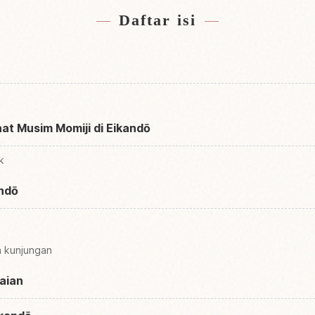
Daftar isi
aat Musim Momiji di Eikandō
k
andō
m kunjungan
aian