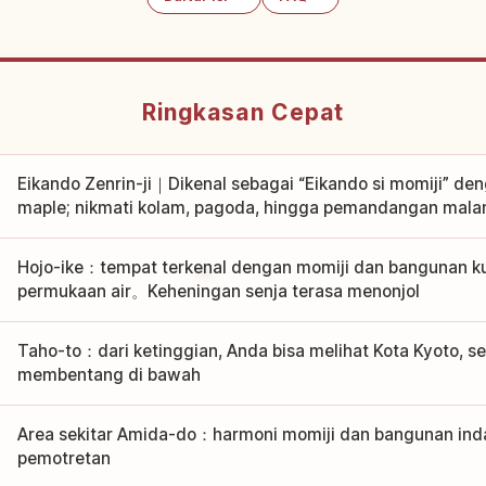
Ringkasan Cepat
Eikando Zenrin-ji｜Dikenal sebagai “Eikando si momiji” de
maple; nikmati kolam, pagoda, hingga pemandangan mal
Hojo-ike：tempat terkenal dengan momiji dan bangunan kui
permukaan air。Keheningan senja terasa menonjol
Taho-to：dari ketinggian, Anda bisa melihat Kota Kyoto, se
membentang di bawah
Area sekitar Amida-do：harmoni momiji dan bangunan inda
pemotretan