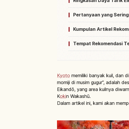
Ringkasan Daya Tarik E
Pertanyaan yang Sering
Kumpulan Artikel Rekom
Tempat Rekomendasi T
Kyoto
memiliki banyak kuil, dan d
momiji di musim gugur”, adalah de
Eikandō, yang area kuilnya diwarn
K
oki
n Wakashū.
Dalam artikel ini, kami akan mempe