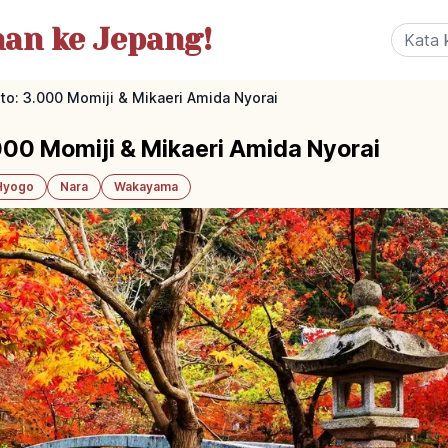
nan
ke Jepang!
oto: 3.000 Momiji & Mikaeri Amida Nyorai
.000 Momiji & Mikaeri Amida Nyorai
Hyogo
Nara
Wakayama