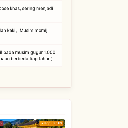
se khas, sering menjadi
jalan kaki。Musim momiji
l pada musim gugur 1.000
naan berbeda tiap tahun）
n
Populer #3