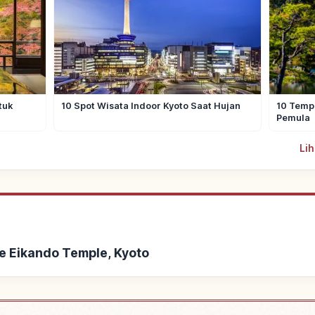
tuk
10 Spot Wisata Indoor Kyoto Saat Hujan
10 Tempa
Pemula
Lih
e Eikando Temple, Kyoto
Eikando Temple, Kyoto
Cari aktivitas di E
↗