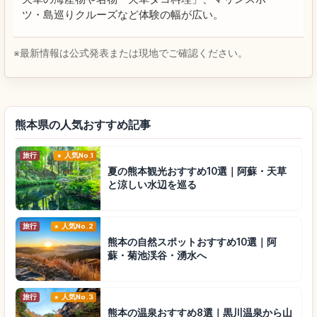
ツ・島巡りクルーズなど体験の幅が広い。
※最新情報は公式発表または現地でご確認ください。
熊本県の人気おすすめ記事
旅行
人気No.1
夏の熊本観光おすすめ10選｜阿蘇・天草
と涼しい水辺を巡る
旅行
人気No.2
熊本の自然スポットおすすめ10選｜阿
蘇・菊池渓谷・湧水へ
旅行
人気No.3
熊本の温泉おすすめ8選｜黒川温泉から山