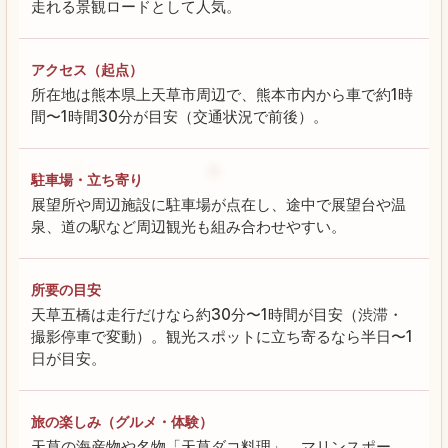
走れる景観ロードとして人気。
アクセス（起点）
所在地は熊本県上天草市周辺で、熊本市内から車で約1時
間〜1時間30分が目安（交通状況で前後）。
駐車場・立ち寄り
展望所や周辺施設に駐車場が点在し、途中で展望台や温
泉、道の駅など周辺観光も組み合わせやすい。
所要の目安
天草五橋は走行だけなら約30分〜1時間が目安（渋滞・
撮影停車で変動）。観光スポットに立ち寄るなら半日〜1
日が目安。
旅の楽しみ（グルメ・体験）
天草の海産物や名物「天草ダコ料理」、マリンスポー