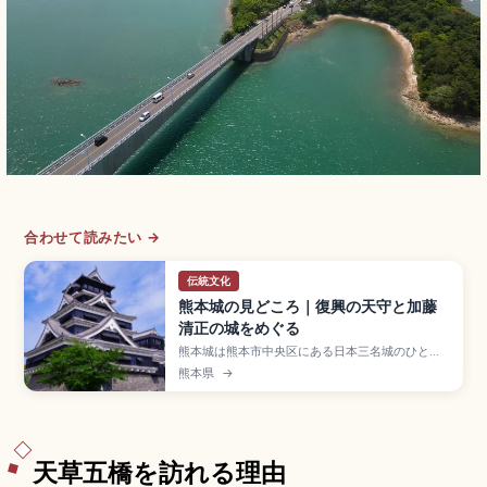
合わせて読みたい →
伝統文化
熊本城の見どころ｜復興の天守と加藤
清正の城をめぐる
熊本城は熊本市中央区にある日本三名城のひとつ
で、加藤清正が1607年に完成させた「銀杏城」の
熊本県
→
異名を持つ国の特別史跡。「武者返し」の石垣と
1960年再建の天守閣が見どころです。2016年熊
本地震からの復旧が進行中、特別見学通路、天守
入場大人800円、市電「熊本城・市役所前」から
徒歩約10分のアクセスも押さえています。
天草五橋を訪れる理由