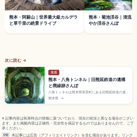
熊本・阿蘇山｜世界最大級カルデラ
熊本・菊池渓谷｜清流と
と草千里の絶景ドライブ
やか渓谷さんぽ
次に読む →
生活
熊本・八角トンネル｜旧熊延鉄道の遺構
と廃線跡さんぽ
八角トンネルは熊本県美里町にある旧熊延鉄道の遺
構で、八角形の独特な断面を持つコンクリート洞門
熊本県
→
が連続して並ぶ知る人ぞ知る秘境スポット。1964年
に廃線となった産業遺構です。7基の八角フレームと
木漏れ日、苔むしたコンクリート、入場無料、九州
自動車道「松橋IC」から約25分、二俣橋とあわせた
※ 記事内容は執筆時点の情報に基づいており、現在の状況と異なる場合がござい
散策ルートをまとめました。
ます。また掲載内容は正確性・完全性を保証するものではありませんので、ご了
承ください。
PR
本記事には広告（アフィリエイトリンク）を含む場合があります。リンク