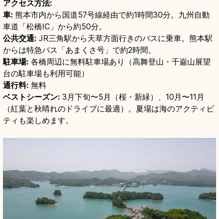
アクセス方法:
車:
熊本市内から国道57号線経由で約1時間30分。九州自動
車道「松橋IC」から約50分。
公共交通:
JR三角駅から天草方面行きのバスに乗車。熊本駅
からは特急バス「あまくさ号」で約2時間。
駐車場:
各橋周辺に無料駐車場あり（高舞登山・千巌山展望
台の駐車場も利用可能）
通行料:
無料
ベストシーズン:
3月下旬〜5月（桜・新緑）、10月〜11月
（紅葉と秋晴れのドライブに最適）。夏場は海のアクティビ
ティも楽しめます。