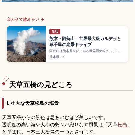
合わせて読みたい →
生活
熊本・阿蘇山｜世界最大級カルデラと
草千里の絶景ドライブ
阿蘇山は熊本県東部にある世界最大級カルデラを
有する活火山で、東西約18km・南北約25km・面
熊本県
→
積約350㎢のスポット。2014年ユネスコ世界ジオ
パーク認定。高岳(1,592m)など阿蘇五岳、草千里
ヶ浜、中岳火口、大観峰、JR豊肥本線「阿蘇駅」
+産交バス約30分のアクセスをまとめました。
天草五橋の見どころ
1. 壮大な天草松島の海景
天草五橋からの景色は息をのむほど美しいです。
透明度の高い海や大小の島々が織りなす風景は「天草
松島
」
と呼ばれ、日本三大松島の一つとされます。