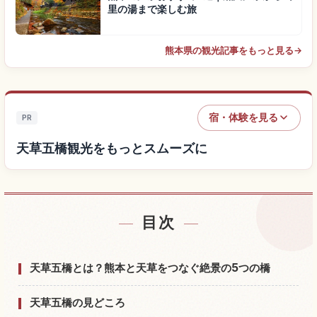
里の湯まで楽しむ旅
熊本県の観光記事をもっと見る
→
宿・体験を見る
PR
天草五橋観光をもっとスムーズに
目次
天草五橋付近の宿を探す
↗
天草五橋の体験を探す
↗
天草五橋とは？熊本と天草をつなぐ絶景の5つの橋
天草五橋の見どころ