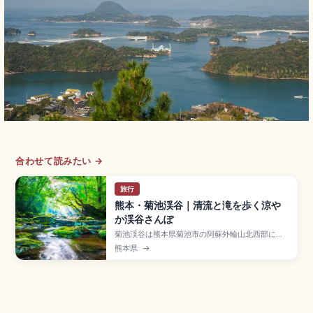
合わせて読みたい →
旅行
熊本・菊池渓谷｜清流と滝を歩く涼や
か渓谷さんぽ
菊池渓谷は熊本県菊池市の阿蘇外輪山北西部にあ
る約1,193haの自然休養林で、「日本名水百選」
熊本県
→
「日本の滝百選」に選ばれた清流の渓谷。「天然
クーラー」と称される涼しさが魅力です。往復約
1kmの癒しコース・約2kmのマイナスイオン満喫
コース、紅葉の見頃10月下旬〜11月中旬、維持管
理協力金300円をまとめました。