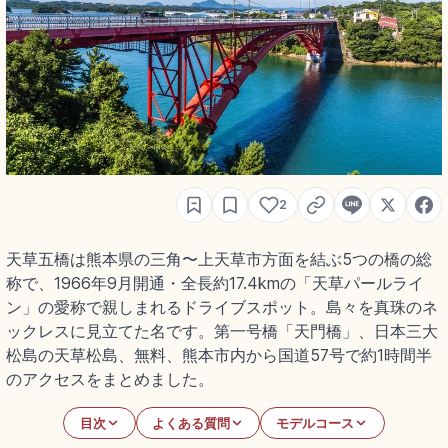
2
天草五橋は熊本県の三角〜上天草市方面を結ぶ5つの橋の総
称で、1966年9月開通・全長約17.4kmの「天草パールライ
ン」の愛称で親しまれるドライブスポット。島々を真珠のネ
ックレスに見立てた名です。第一号橋「天門橋」、日本三大
松島の天草松島、無料、熊本市内から国道57号で約1時間半
のアクセスをまとめました。
目次
よくある質問
モデルコース