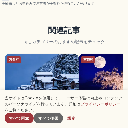
を経由したお申込みで運営者が手数料を得ることがあります。
関連記事
同じカテゴリーのおすすめ記事をチェック
京都府
京都府
当サイトはCookieを使用して、ユーザー体験の向上やコンテンツ
京都・伊根の舟屋｜海に浮かぶ伝統
円山公園の見どころ｜祇
のパーソナライズを行っています。詳細は
プライバシーポリシー
付近のスポット
町並みの観光ガイド
と京都散策
をご覧ください。
すべて同意
すべて拒否
設定