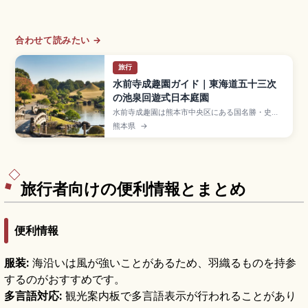
合わせて読みたい →
旅行
水前寺成趣園ガイド｜東海道五十三次
の池泉回遊式日本庭園
水前寺成趣園は熊本市中央区にある国名勝・史跡
指定の池泉回遊式大名庭園で、寛永9年(1632年)
熊本県
→
に細川忠利が御茶屋を設けたのが始まりです。陶
淵明「帰去来辞」由来の名、東海道五十三次を模
した築山、阿蘇伏流水の池、古今伝授の間、入園
大人400円、市電「水前寺公園」電停徒歩約4分
です。
旅行者向けの便利情報とまとめ
便利情報
服装:
海沿いは風が強いことがあるため、羽織るものを持参
するのがおすすめです。
多言語対応:
観光案内板で多言語表示が行われることがあり