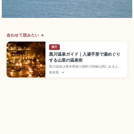
合わせて読みたい →
旅行
黒川温泉ガイド｜入湯手形で湯めぐり
する山里の温泉街
黒川温泉は熊本県南小国町の阿蘇山間にある人気
温泉地で、ミシュラン・グリーンガイド・ジャポ
熊本県
→
ン二つ星の温泉街全体を「一つの旅館」と捉える
コンセプトで知られます。「入湯手形」(大人
1,500円)で参加旅館の露天風呂3カ所をめぐれま
す。冬の「湯あかり」、JR熊本駅・阿蘇駅からバ
スのアクセスも押さえました。