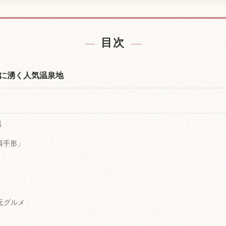
付近の宿を探す
黒川温泉，熊
↗
目次
に湧く人気温泉地
呂
湯手形」
元グルメ