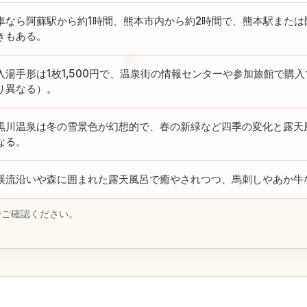
車なら阿蘇駅から約1時間、熊本市内から約2時間で、熊本駅また
きもある。
入湯手形は1枚1,500円で、温泉街の情報センターや参加旅館で購
り異なる）。
黒川温泉は冬の雪景色が幻想的で、春の新緑など四季の変化と露天
なる。
渓流沿いや森に囲まれた露天風呂で癒やされつつ、馬刺しやあか牛
でご確認ください。