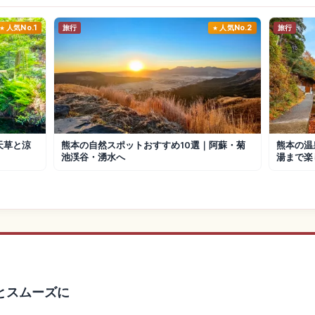
人気No.1
旅行
人気No.2
旅行
天草と涼
熊本の自然スポットおすすめ10選｜阿蘇・菊
熊本の温
池渓谷・湧水へ
湯まで楽
とスムーズに