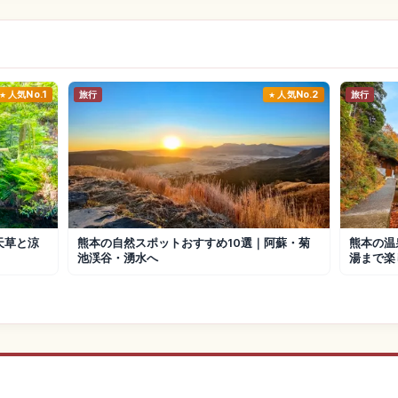
人気No.1
旅行
人気No.2
旅行
天草と涼
熊本の自然スポットおすすめ10選｜阿蘇・菊
熊本の温
池渓谷・湧水へ
湯まで楽