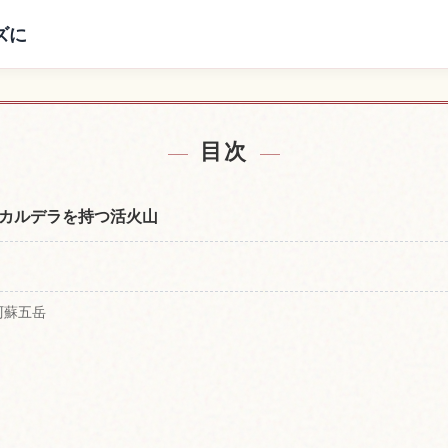
ズに
の宿を探す
阿蘇山の
↗
目次
カルデラを持つ活火山
阿蘇五岳