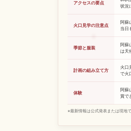
アクセスの要点
状況
阿蘇
火口見学の注意点
当日
阿蘇
季節と服装
は天
火口
計画の組み立て方
で火
阿蘇
体験
賞で
※最新情報は公式発表または現地