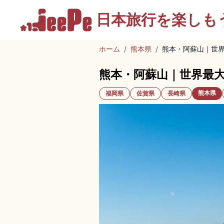
日本旅行を
楽しも
ホーム
/
熊本県
/
熊本・阿蘇山｜世
熊本・阿蘇山｜世界最
熊本県
福岡県
佐賀県
長崎県