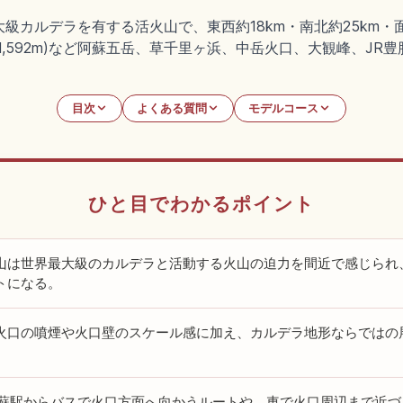
カルデラを有する活火山で、東西約18km・南北約25km・面
,592m)など阿蘇五岳、草千里ヶ浜、中岳火口、大観峰、JR
目次
よくある質問
モデルコース
ひと目でわかるポイント
山は世界最大級のカルデラと活動する火山の迫力を間近で感じられ
トになる。
火口の噴煙や火口壁のスケール感に加え、カルデラ地形ならではの
阿蘇駅からバスで火口方面へ向かうルートや、車で火口周辺まで近