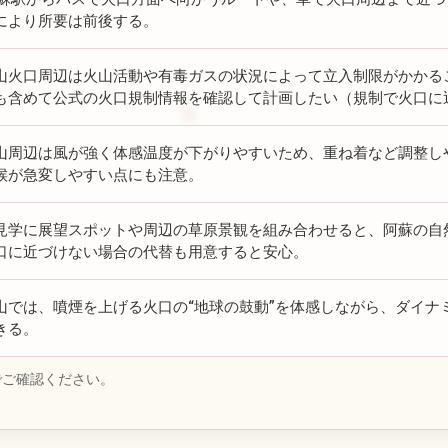
により所要は前後する。
山火口周辺は火山活動や有毒ガスの状況によって立入制限がかかる
も含めて公式の火口規制情報を確認して計画したい（規制で火口に
山周辺は風が強く体感温度が下がりやすいため、重ね着など調整し
候が急変しやすい点にも注意。
見学に展望スポットや周辺の草原景観を組み合わせると、阿蘇の自
口に近づけない場合の代替も用意すると安心。
山では、噴煙を上げる火口の“地球の鼓動”を体感しながら、ダイナ
きる。
でご確認ください。