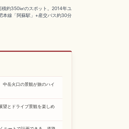
積約350㎢のスポット。2014年ユ
豊肥本線「阿蘇駅」+産交バス約30分
、中岳火口の景観が旅のハイ
展望とドライブ景観を楽しめ
づくルートで計画できる。道路