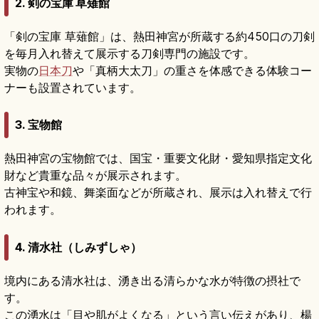
2.
剣の宝庫 草薙館
「剣の宝庫 草薙館」は、熱田神宮が所蔵する約450口の刀剣
を毎月入れ替えて展示する刀剣専門の施設です。
実物の
日本刀
や「真柄大太刀」の重さを体感できる体験コー
ナーも設置されています。
3.
宝物館
熱田神宮の宝物館では、国宝・重要文化財・愛知県指定文化
財など貴重な品々が展示されます。
古神宝や和鏡、舞楽面などが所蔵され、展示は入れ替えで行
われます。
4.
清水社（しみずしゃ）
境内にある清水社は、湧き出る清らかな水が特徴の摂社で
す。
この湧水は「目や肌がよくなる」という言い伝えがあり、楊