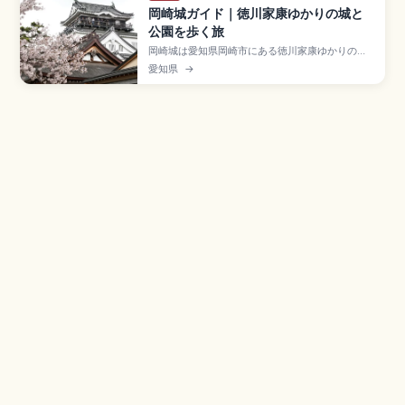
岡崎城ガイド｜徳川家康ゆかりの城と
公園を歩く旅
岡崎城は愛知県岡崎市にある徳川家康ゆかりの城
で、家康(竹千代)誕生の地と伝わり「龍城」とも呼
愛知県
→
ばれる歴史スポット。15世紀中頃に西郷頼嗣が築
き1531年に松平清康が現在地へ移転。1959年再建
の3層5階復興天守、東照公産湯の井戸、龍城神
社、入場大人300円、名鉄「東岡崎駅」徒歩約15
分のアクセスも押さえています。