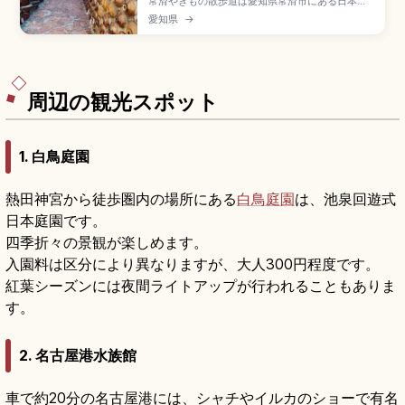
常滑やきもの散歩道は愛知県常滑市にある日本六
古窯のひとつで、2017年に日本遺産認定された陶
愛知県
→
器の街並みです。Aコース約1.6km(60〜90分)・
Bコース約4km(2時間30分〜3時間)、土管坂、登
窯(国重要有形民俗文化財)、招き猫通り(とこにゃ
ん・39体)、名鉄常滑駅徒歩約5〜10分です。
周辺の観光スポット
1.
白鳥庭園
熱田神宮から徒歩圏内の場所にある
白鳥庭園
は、池泉回遊式
日本庭園です。
四季折々の景観が楽しめます。
入園料は区分により異なりますが、大人300円程度です。
紅葉シーズンには夜間ライトアップが行われることもありま
す。
2.
名古屋港水族館
車で約20分の名古屋港には、シャチやイルカのショーで有名