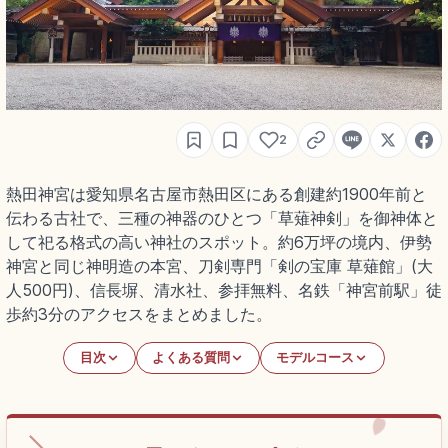
2
熱田神宮は愛知県名古屋市熱田区にある創建約1900年前と
伝わる古社で、三種の神器のひとつ「草薙神剣」を御神体と
して祀る格式の高い神社のスポット。約6万坪の境内、伊勢
神宮と同じ神明造の本宮、刀剣専門「剣の宝庫 草薙館」(大
人500円)、信長塀、清水社、参拝無料、名鉄「神宮前駅」徒
歩約3分のアクセスをまとめました。
目次
よくある質問
モデルコース