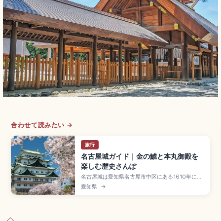
合わせて読みたい →
旅行
名古屋城ガイド｜金の鯱と本丸御殿を
楽しむ歴史さんぽ
名古屋城は愛知県名古屋市中区にある1610年に徳
川家康の命で築城された名城で、尾張徳川家の居
愛知県
→
城として繁栄したスポット。屋根の金の鯱(雄
1.272m・雌1.215m)、2018年復元の本丸御殿が
見どころです。天守閣は耐震性の課題から閉館
中、入場大人500円、9:00〜16:30、地下鉄「名
古屋城駅」徒歩約5分です。