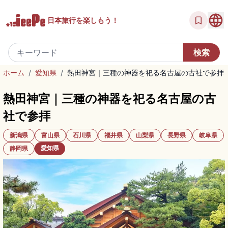
日本旅行を
楽しもう！
ホーム
/
愛知県
/
熱田神宮｜三種の神器を祀る名古屋の古社で参拝
熱田神宮｜三種の神器を祀る名古屋の古
社で参拝
新潟県
富山県
石川県
福井県
山梨県
長野県
岐阜県
愛知県
静岡県