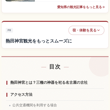
愛知県の観光記事をもっと見る
→
宿・体験を見る
PR
熱田神宮観光をもっとスムーズに
目次
熱田神宮付近の宿を探す
↗
熱田神宮の体験を探す
↗
熱田神宮とは？三種の神器を祀る名古屋の古社
アクセス方法
公共交通機関を利用する場合