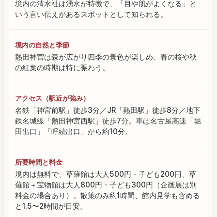
境内の清水社は湧水が特徴で、「目や肌がよくなる」と
いう言い伝えがあるスポットとして知られる。
境内の自然と季節
熱田神宮は森が広がり四季の景色が楽しめ、春の桜や秋
の紅葉の時期は特に賑わう。
アクセス（駅近が強み）
名鉄「神宮前駅」徒歩3分／JR「熱田駅」徒歩8分／地下
鉄名城線「熱田神宮西駅」徒歩7分。車は名古屋高速「堀
田出口」「呼続出口」から約10分。
所要時間と料金
境内は無料で、草薙館は大人500円・子ども200円、草
薙館＋宝物館は大人800円・子ども300円（企画展は別
料金の場合あり）。散策のみ約1時間、館内見学も含める
と1.5〜2時間が目安。