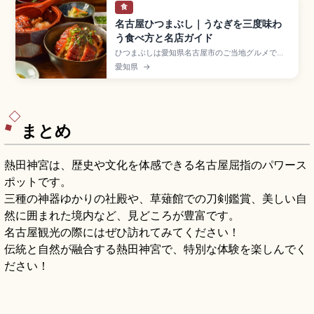
食
名古屋ひつまぶし｜うなぎを三度味わ
う食べ方と名店ガイド
ひつまぶしは愛知県名古屋市のご当地グルメで、
うなぎの蒲焼を刻んでご飯にのせ、薬味やだしで
愛知県
→
味を変えながら楽しむ郷土料理。そのまま味わ
う、ねぎ・海苔・わさびなど薬味で味変、だしで
締める三度の食べ方が定番。あつた蓬莱軒、しら
河、うな富士などの老舗店、人気店は混雑するた
め早めの到着がおすすめです。
まとめ
熱田神宮は、歴史や文化を体感できる名古屋屈指のパワース
ポットです。
三種の神器ゆかりの社殿や、草薙館での刀剣鑑賞、美しい自
然に囲まれた境内など、見どころが豊富です。
名古屋観光の際にはぜひ訪れてみてください！
伝統と自然が融合する熱田神宮で、特別な体験を楽しんでく
ださい！