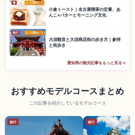
食
人気No.2
小倉トースト｜名古屋喫茶の定番、あ
んこ×バターとモーニング文化
旅行
人気No.3
大須観音と大須商店街の歩き方｜参拝
と街歩き
愛知県の観光記事をもっと見る
→
おすすめモデルコースまとめ
この記事を紹介しているモデルコース
旅行
旅行