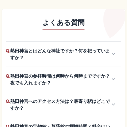
よくある質問
Q.
熱田神宮とはどんな神社ですか？何を祀っていま
keyboard_arrow_down
すか？
Q.
熱田神宮の参拝時間は何時から何時までですか？
keyboard_arrow_down
夜でも入れますか？
Q.
熱田神宮へのアクセス方法は？最寄り駅はどこで
keyboard_arrow_down
すか？
Q.
熱田神宮の宝物館・草薙館の拝観時間と料金はい