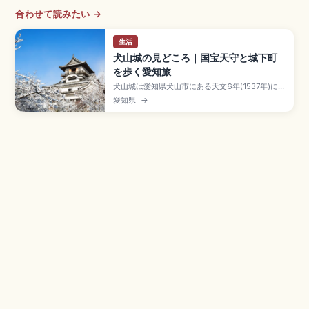
合わせて読みたい →
生活
犬山城の見どころ｜国宝天守と城下町
を歩く愛知旅
犬山城は愛知県犬山市にある天文6年(1537年)に織
田信康が築城したと伝わる天守が国宝の名城で、
愛知県
→
姫路・松本・彦根・松江と並ぶ国宝五城のひとつ
です。三層四階地下二階の現存最古級の木造天守
は別名「白帝城」、入場一般550円。針綱神社、
三光稲荷神社、有楽苑(国宝茶室「如庵」)、名鉄犬
山駅徒歩約20分のアクセスも押さえています。