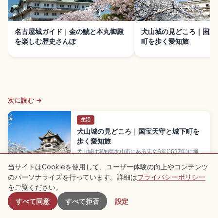
名古屋城ガイド｜金の鯱と本丸御殿
犬山城の見どころ｜国宝
を楽しむ歴史さんぽ
町を歩く愛知旅
次に読む →
生活
犬山城の見どころ｜国宝天守と城下町を
歩く愛知旅
犬山城は愛知県犬山市にある天文6年(1537年)に織田
信康が築城したと伝わる天守が国宝の名城で、姫
愛知県
→
路・松本・彦根・松江と並ぶ国宝五城のひとつで
当サイトはCookieを使用して、ユーザー体験の向上やコンテンツ
す。三層四階地下二階の現存最古級の木造天守は別
のパーソナライズを行っています。詳細は
プライバシーポリシー
付近のスポット
名「白帝城」、入場一般550円。針綱神社、三光稲
をご覧ください。
荷神社、有楽苑(国宝茶室「如庵」)、名鉄犬山駅徒歩
※ 記事内容は執筆時点の情報に基づいており、現在の状況と異なる場合がござい
約20分のアクセスも押さえています。
ます。また掲載内容は正確性・完全性を保証するものではありませんので、ご了
すべて同意
すべて拒否
設定
承ください。