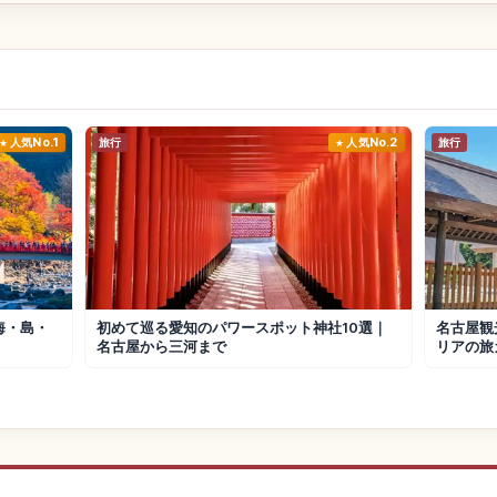
人気No.1
旅行
人気No.2
旅行
海・島・
初めて巡る愛知のパワースポット神社10選｜
名古屋観
名古屋から三河まで
リアの旅