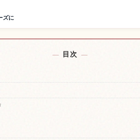
ーズに
の宿を探す
名古屋城の
↗
目次
合