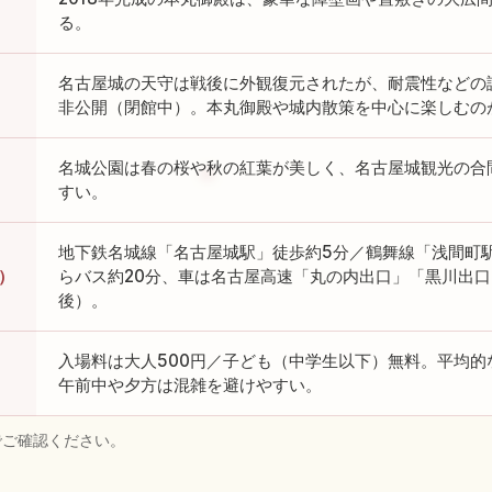
る。
名古屋城の天守は戦後に外観復元されたが、耐震性などの
非公開（閉館中）。本丸御殿や城内散策を中心に楽しむの
名城公園は春の桜や秋の紅葉が美しく、名古屋城観光の合
すい。
地下鉄名城線「名古屋城駅」徒歩約5分／鶴舞線「浅間町駅
）
らバス約20分、車は名古屋高速「丸の内出口」「黒川出口
後）。
入場料は大人500円／子ども（中学生以下）無料。平均的
午前中や夕方は混雑を避けやすい。
でご確認ください。