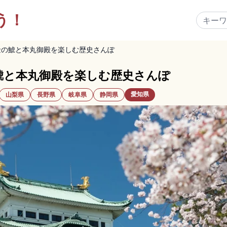
う！
金の鯱と本丸御殿を楽しむ歴史さんぽ
鯱と本丸御殿を楽しむ歴史さんぽ
愛知県
山梨県
長野県
岐阜県
静岡県