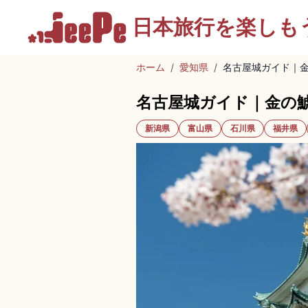
日本旅行を
楽しも
ホーム
/
愛知県
/
名古屋城ガイド｜
名古屋城ガイド｜金の
新潟県
富山県
石川県
福井県