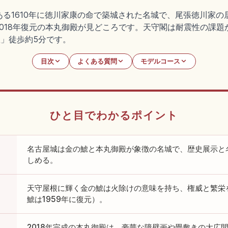
る1610年に徳川家康の命で築城された名城で、尾張徳川家の
5m)、2018年復元の本丸御殿が見どころです。天守閣は耐震性の課
城駅」徒歩約5分です。
目次
よくある質問
モデルコース
ひと目でわかるポイント
名古屋城は金の鯱と本丸御殿が象徴の名城で、歴史展示と
しめる。
天守屋根に輝く金の鯱は火除けの意味を持ち、権威と繁栄
鯱は1959年に復元）。
2018年完成の本丸御殿は、豪華な障壁画や畳敷きの大広