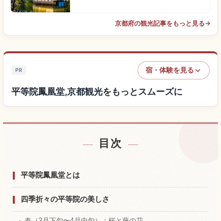
京都府の観光記事をもっと見る
→
宿・体験を見る
PR
平等院鳳凰堂,京都観光をもっとスムーズに
目次
平等院鳳凰堂,京都付近の宿を探す
↗
平等院鳳凰堂,京都の体験を探す
↗
平等院鳳凰堂とは
四季折々の平等院の美しさ
春（3月下旬〜4月中旬）：桜と藤の花