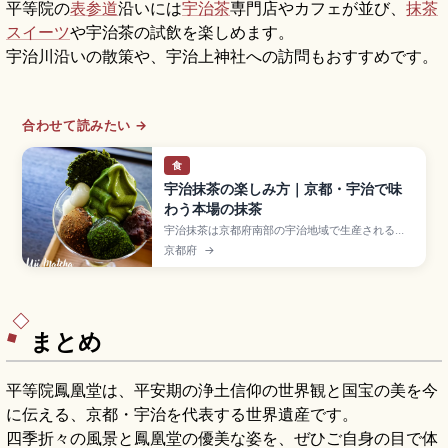
平等院の
表参道
沿いには
宇治茶
専門店やカフェが並び、
抹茶
スイーツ
や宇治茶の試飲を楽しめます。
宇治川沿いの散策や、宇治上神社への訪問もおすすめです。
合わせて読みたい →
食
宇治抹茶の楽しみ方｜京都・宇治で味
わう本場の抹茶
宇治抹茶は京都府南部の宇治地域で生産される日
本三大茶のひとつで、川霧と寒暖差が育む豊かな
京都府
→
甘みと香りが特徴の伝統茶。1191年に栄西禅師が
中国から持ち帰った茶の種子が始まりとされ、覆
下栽培の碾茶を石臼で挽いて作られます。茶摘み
体験、抹茶パフェ、世界遺産の平等院・宇治上神
社、JR宇治駅徒歩約10分をまとめました。
まとめ
平等院鳳凰堂は、平安期の浄土信仰の世界観と国宝の美を今
に伝える、京都・宇治を代表する世界遺産です。
四季折々の風景と鳳凰堂の優美な姿を、ぜひご自身の目で体