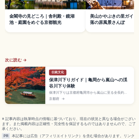
金閣寺の見どころ｜舎利殿・鏡湖
美山かやぶきの里ガイド
池・庭園をめぐる京都観光
落の原風景さんぽ
次に読む →
伝統文化
保津川下りガイド｜亀岡から嵐山への渓
谷川下り体験
保津川下りは京都府亀岡市から嵐山に至る全長約
16kmの渓谷を和船で下る400年以上続く川下り
京都府
→
で、急流のスリルと静かな流れを楽しめる体験。約2
時間で嵯峨野トロッコ列車を眺めながら進むスポッ
ト。乗船料大人6,000円・小学生4,500円、JR「亀
岡駅」徒歩約8分、12/29〜1/4運休のアクセスも押
※ 記事内容は執筆時点の情報に基づいており、現在の状況と異なる場合がござい
さえました。
ます。また掲載内容は正確性・完全性を保証するものではありませんので、ご了
承ください。
PR
本記事には広告（アフィリエイトリンク）を含む場合があります。リンク