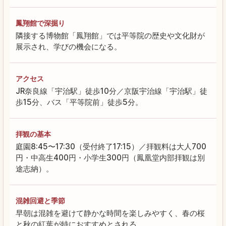
鳳翔館で深掘り
隣接する博物館「鳳翔館」では平等院の歴史や文化財が
展示され、学びの機会になる。
アクセス
JR奈良線「宇治駅」徒歩10分／京阪宇治線「宇治駅」徒
歩15分、バス「平等院前」徒歩5分。
拝観の基本
庭園8:45〜17:30（受付終了17:15）／拝観料は大人700
円・中高生400円・小学生300円（鳳凰堂内部拝観は別
途志納）。
混雑回避と季節
早朝は混雑を避けて静かな時間を楽しみやすく、春の桜
と秋の紅葉が特におすすめとされる。