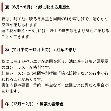
夏（6月〜8月）：緑に映える鳳凰堂
夏は、阿字池に映る鳳凰堂と周囲の緑が涼しげで、清らかな
空気が感じられます。
蓮の花が咲く7〜8月には、浄土の世界観をより身近に感じる
ことができます。
秋（11月中旬〜12月上旬）：紅葉の彩り
秋にはモミジやカエデが庭園を彩り、池に映る紅葉と鳳凰堂
のコントラストが格別です。
紅葉シーズンには夜間特別拝観「瑞光照歓」などの行事が行
われることがあります。
実施内容や要否（予約・料金など）は回ごとに異なる場合が
あります。
冬（12月〜2月）：静寂の雪景色