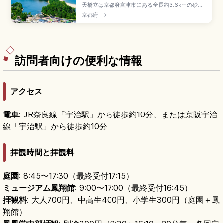
天橋立は京都府宮津市にある全長約3.6kmの砂州
で、宮城・松島と広島・宮島と並ぶ日本三景のひ
京都府
→
とつ。約6,700本の松の白砂青松が特別名勝に指
定されています。天橋立ビューランド・傘松公園
の「股のぞき」、レンタサイクル(約20分横断)、
智恩寺「智恵の餅」、京都駅から鉄道で約2時間の
アクセスも押さえています。
訪問者向けの便利な情報
アクセス
電車
: JR奈良線「宇治駅」から徒歩約10分、または京阪宇治
線「宇治駅」から徒歩約10分
拝観時間と拝観料
庭園
: 8:45〜17:30（最終受付17:15）
ミュージアム鳳翔館
: 9:00〜17:00（最終受付16:45）
拝観料
: 大人700円、中高生400円、小学生300円（庭園＋鳳
翔館）