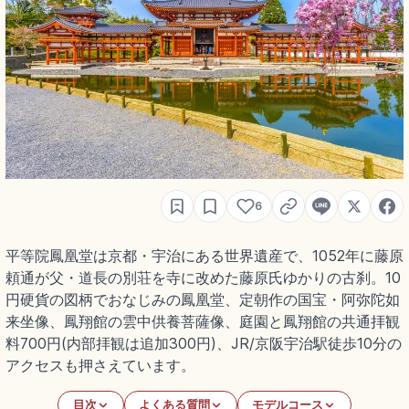
6
平等院鳳凰堂は京都・宇治にある世界遺産で、1052年に藤原
頼通が父・道長の別荘を寺に改めた藤原氏ゆかりの古刹。10
円硬貨の図柄でおなじみの鳳凰堂、定朝作の国宝・阿弥陀如
来坐像、鳳翔館の雲中供養菩薩像、庭園と鳳翔館の共通拝観
料700円(内部拝観は追加300円)、JR/京阪宇治駅徒歩10分の
アクセスも押さえています。
目次
よくある質問
モデルコース