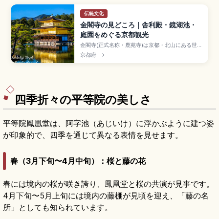
伝統文化
金閣寺の見どころ｜舎利殿・鏡湖池・
庭園をめぐる京都観光
金閣寺(正式名称・鹿苑寺)は京都・北山にある世界
遺産で、金箔に覆われた三層の舎利殿が象徴的な
京都府
→
日本屈指の名所。異なる建築様式の融合、鏡湖池
に映る逆さ金閣、回遊式庭園の見どころを解説。
拝観料・営業時間、京都駅からのバスアクセス
(35〜50分)、所要時間40分〜1時間、紅葉や雪景
色のベストシーズンを整理しています。
四季折々の平等院の美しさ
平等院鳳凰堂は、阿字池（あじいけ）に浮かぶように建つ姿
が印象的で、四季を通じて異なる表情を見せます。
春（3月下旬〜4月中旬）：桜と藤の花
春には境内の桜が咲き誇り、鳳凰堂と桜の共演が見事です。
4月下旬〜5月上旬には境内の藤棚が見頃を迎え、「藤の名
所」としても知られています。