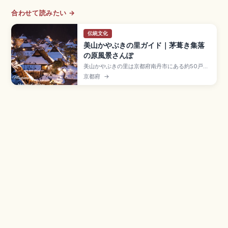
合わせて読みたい →
伝統文化
美山かやぶきの里ガイド｜茅葺き集落
の原風景さんぽ
美山かやぶきの里は京都府南丹市にある約50戸の
茅葺き集落で、「北山型民家」が39棟並ぶ国の重
京都府
→
要伝統的建造物群保存地区。1993年選定、UN
Tourismの「ベスト・ツーリズム・ビレッジ」に
も認定されたスポット。美山民俗資料館(入館300
円)、駐車場500円、JR日吉駅から南丹市営バスの
アクセスも押さえました。