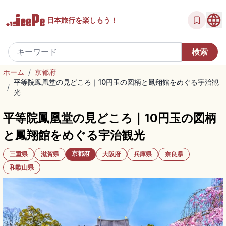
日本旅行を
楽しもう！
ホーム
/
京都府
平等院鳳凰堂の見どころ｜10円玉の図柄と鳳翔館をめぐる宇治観
/
光
平等院鳳凰堂の見どころ｜10円玉の図柄
と鳳翔館をめぐる宇治観光
京都府
三重県
滋賀県
大阪府
兵庫県
奈良県
和歌山県