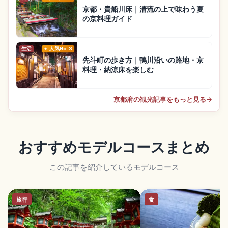
京都・貴船川床｜清流の上で味わう夏
の京料理ガイド
生活
人気No.3
先斗町の歩き方｜鴨川沿いの路地・京
料理・納涼床を楽しむ
京都府の観光記事をもっと見る
→
おすすめモデルコースまとめ
この記事を紹介しているモデルコース
旅行
食