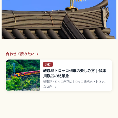
合わせて読みたい →
旅行
嵯峨野トロッコ列車の楽しみ方｜保津
川渓谷の絶景旅
嵯峨野トロッコ列車はトロッコ嵯峨駅〜トロッコ
亀岡駅約7.3kmを結ぶ観光列車で、保津川渓谷沿
京都府
→
いの絶景を約25分で楽しめる人気の観光列車で
す。レトロなディーゼル機関車が5両を牽引、5号
車「ザ・リッチ号」が人気。乗車料金大人880円
(全席指定)、12月30日〜2月末日運休、桜・紅葉
シーズンの予約方法をまとめました。