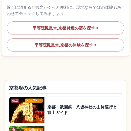
近くに泊まると観光がぐっと便利に。現地ならではの体験もあ
わせてチェックしてみましょう。
平等院鳳凰堂,京都付近の宿を探す
↗
平等院鳳凰堂,京都の体験を探す
↗
京都府の人気記事
生活
人気No.1
京都・祇園祭｜八坂神社の山鉾巡行と
宵山ガイド
食
人気No.2