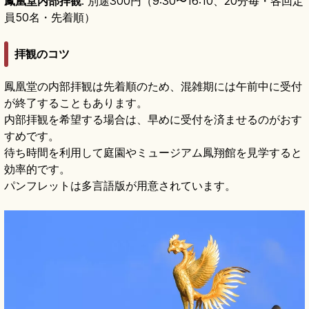
鳳凰堂内部拝観
: 別途300円（9:30〜16:10、20分毎・各回定
員50名・先着順）
拝観のコツ
鳳凰堂の内部拝観は先着順のため、混雑期には午前中に受付
が終了することもあります。
内部拝観を希望する場合は、早めに受付を済ませるのがおす
すめです。
待ち時間を利用して庭園やミュージアム鳳翔館を見学すると
効率的です。
パンフレットは多言語版が用意されています。