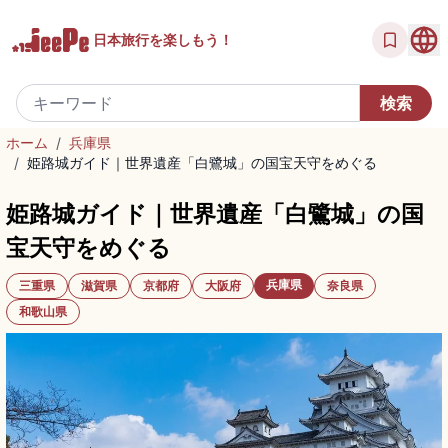
日本旅行を
楽しもう！
ホーム
/
兵庫県
/
姫路城ガイド｜世界遺産「白鷺城」の国宝天守をめぐる
姫路城ガイド｜世界遺産「白鷺城」の国
宝天守をめぐる
兵庫県
三重県
滋賀県
京都府
大阪府
奈良県
和歌山県