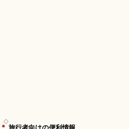
門・西安門・南楼門の3つの楼門、南京町広場のあ
づまや、春節祭(1月末〜2月)、JR元町駅徒歩約5分
のアクセスも押さえています。
旅行者向けの便利情報