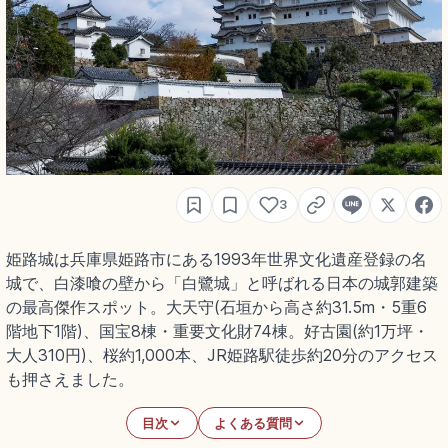
3
姫路城は兵庫県姫路市にある1993年世界文化遺産登録の名
城で、白漆喰の壁から「白鷺城」と呼ばれる日本の城郭建築
の最高傑作スポット。大天守(石垣から高さ約31.5m・5重6
階地下1階)、国宝8棟・重要文化財74棟。好古園(約1万坪・
大人310円)、桜約1,000本、JR姫路駅徒歩約20分のアクセス
も押さえました。
目次
よくある質問