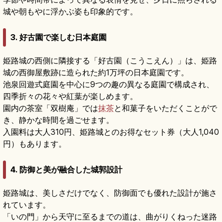
城や朝もやに浮かぶ姿も印象的です。
3. 好古園で楽しむ日本庭園
姫路城の西側に隣接する「好古園（こうこえん）」は、姫路
城の西御屋敷跡に造られた約1万坪の日本庭園です。
池泉回遊式庭園を中心に9つの趣の異なる庭園で構成され、
四季折々の花々や紅葉が楽しめます。
園内の茶室「双樹庵」では
抹茶
と和菓子をいただくことがで
き、静かな時間を過ごせます。
入園料は大人310円、姫路城とのお得なセット券（大人1,040
円）もあります。
4. 防御と美が融合した城郭設計
姫路城は、美しさだけでなく、防御面でも優れた設計が施さ
れています。
「いの門」から天守に至るまでの道は、曲がりくねった迷路