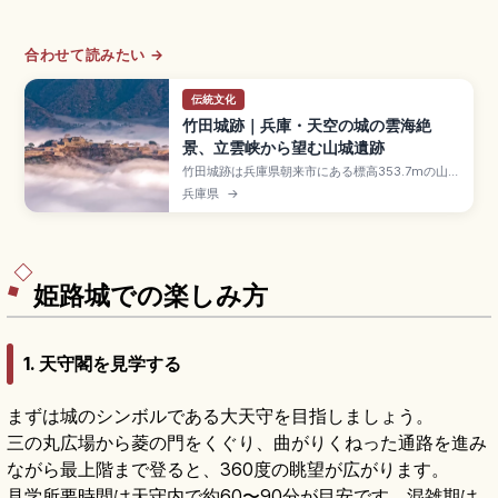
合わせて読みたい →
伝統文化
竹田城跡｜兵庫・天空の城の雲海絶
景、立雲峡から望む山城遺跡
竹田城跡は兵庫県朝来市にある標高353.7mの山城
遺跡で、「天空の城」「日本のマチュピチュ」と
兵庫県
→
称される雲海の絶景で知られます。1443年頃に但
馬守護・山名宗全が築城したと伝わる国の史跡
で、日本100名城選定。10〜11月の早朝が雲海の
見頃、立雲峡からの遠望、観覧料500円、JR竹田
駅+天空バスのアクセスをまとめました。
姫路城での楽しみ方
1. 天守閣を見学する
まずは城のシンボルである大天守を目指しましょう。
三の丸広場から菱の門をくぐり、曲がりくねった通路を進み
ながら最上階まで登ると、360度の眺望が広がります。
見学所要時間は天守内で約60〜90分が目安です。混雑期は