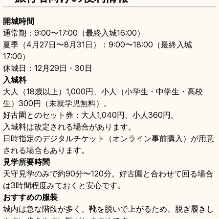
開城時間
通常期：9:00〜17:00（最終入城16:00）
夏季（4月27日〜8月31日）：9:00〜18:00（最終入城
17:00）
休城日：12月29日・30日
入城料
大人（18歳以上）1,000円、小人（小学生・中学生・高校
生）300円（未就学児無料）。
好古園とのセット券：大人1,040円、小人360円。
入城料は改定される場合があります。
日時指定のデジタルチケット（オンライン事前購入）が用意
される場合もあります。
見学所要時間
天守見学のみで約90分〜120分。好古園と合わせて回る場合
は3時間程度みておくと安心です。
おすすめの服装
城内は急な階段が多く、靴を脱いで上がるため、脱ぎ履きし