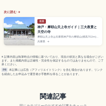
次に読む →
生活
神戸・摩耶山天上寺ガイド｜三大夜景と
天空の寺
摩耶山天上寺は兵庫県神戸市の摩耶山(標高702m)山
上にある真言宗の寺院で、646年に法道仙人が開創
兵庫県
→
と伝わる古刹。摩耶夫人を祀る女人守護の寺として
知られます。隣接の掬星台は日本三大夜景のひと
つ、まやビューライン(片道900円)、三宮駅からバ
ス・ケーブル・ロープウェーを乗り継ぐアクセスも
※ 記事内容は執筆時点の情報に基づいており、現在の状況と異なる場合がござい
押さえています。
ます。また掲載内容は正確性・完全性を保証するものではありませんので、ご了
承ください。
PR
本記事には広告（アフィリエイトリンク）を含む場合があります。リンク
を経由したお申込みで運営者が手数料を得ることがあります。
関連記事
同じカテゴリーのおすすめ記事をチェック