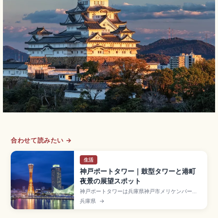
合わせて読みたい →
生活
神戸ポートタワー｜鼓型タワーと港町
夜景の展望スポット
神戸ポートタワーは兵庫県神戸市メリケンパーク
内にある1963年完成・高さ108mの展望タワー
兵庫県
→
で、鼓型の独特なデザインから「鉄塔の美女」と
呼ばれる港町のシンボル。世界初のパイプ構造で