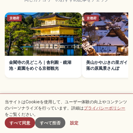
京都府
京都府
金閣寺の見どころ｜舎利殿・鏡湖
美山かやぶきの里ガイド
池・庭園をめぐる京都観光
落の原風景さんぽ
当サイトはCookieを使用して、ユーザー体験の向上やコンテンツ
のパーソナライズを行っています。詳細は
プライバシーポリシー
付近のスポット
をご覧ください。
すべて同意
すべて拒否
設定
利用規約
プライバシーポリシー
Cookie 設定