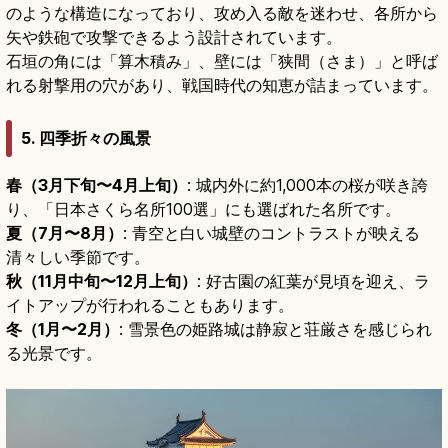
のような構造になっており、攻め入る敵を迷わせ、各所から
矢や鉄砲で攻撃できるよう設計されています。
石垣の角には「算木積み」、壁には「狭間（さま）」と呼ば
れる射撃用の穴があり、戦国時代の知恵が詰まっています。
5. 四季折々の風景
春（3月下旬〜4月上旬）
: 城内外に約1,000本の桜が咲き誇
り、「日本さくら名所100選」にも選ばれた名所です。
夏（7月〜8月）
: 青空と白い城壁のコントラストが映える
清々しい季節です。
秋（11月中旬〜12月上旬）
: 好古園の紅葉が見頃を迎え、ラ
イトアップが行われることもあります。
冬（1月〜2月）
: 雪景色の姫路城は静寂と荘厳さを感じられ
る光景です。