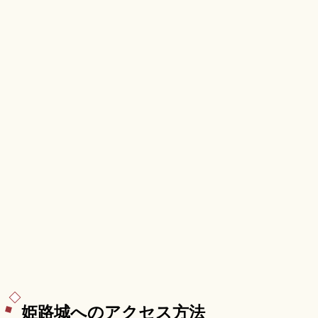
国登録有形文化財です。屋上デッキ・回転カフェ&
バー、地下鉄海岸線「みなと元町駅」徒歩約5分、
入場大人1,000円台をまとめました。
姫路城へのアクセス方法