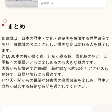
山上にある真言宗の寺院で、646年に法道仙人が
兵庫県
→
開創と伝わる古刹。摩耶夫人を祀る女人守護の寺
として知られます。隣接の掬星台は日本三大夜景
のひとつ、まやビューライン(片道900円)、三宮
駅からバス・ケーブル・ロープウェーを乗り継ぐ
アクセスも押さえています。
まとめ
姫路城は、日本の歴史・文化・建築美を象徴する世界遺産で
あり、白鷺城の名にふさわしい優美な姿は訪れる人を魅了し
ます。
約1,000本の桜が咲く春、紅葉が彩る秋、雪化粧の冬と、四
季折々の風景とともに楽しめるのも大きな魅力です。
大阪から新快速で約1時間、新幹線なら約30分とアクセスも
良好で、日帰り旅行にも最適です。
ぜひ天守閣からの眺望や好古園の庭園散策を楽しみ、歴史と
自然が融合する特別な時間を過ごしてください。