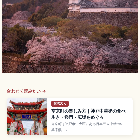
合わせて読みたい →
伝統文化
南京町の楽しみ方｜神戸中華街の食べ
歩き・楼門・広場をめぐる
南京町は神戸市中央区にある日本三大中華街のひ
とつで、東西約200m・南北約110mのコンパクト
兵庫県
→
な中華街。100店舗以上の飲食店が並び、豚ま
ん・小籠包・焼き小籠包の食べ歩きが定番。長安