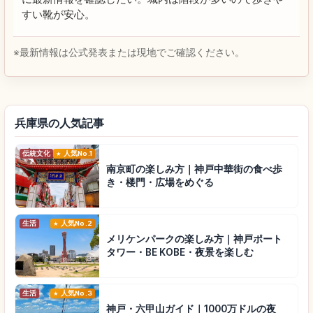
すい靴が安心。
※最新情報は公式発表または現地でご確認ください。
兵庫県の人気記事
伝統文化
人気No.1
南京町の楽しみ方｜神戸中華街の食べ歩
き・楼門・広場をめぐる
生活
人気No.2
メリケンパークの楽しみ方｜神戸ポート
タワー・BE KOBE・夜景を楽しむ
生活
人気No.3
神戸・六甲山ガイド｜1000万ドルの夜