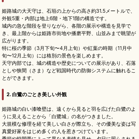
姫路城の大天守は、石垣の上からの高さ約31.5メートルで、
外観5重・内部は地上6階・地下1階の構造です。
城内の急な階段を登りながら、各階の展示や構造を見学で
き、最上階からは姫路市街地や播磨平野、山並みまで眺望が
広がります。
特に桜の季節（3月下旬〜4月上旬）や紅葉の時期（11月中
旬〜12月上旬）には格別の景色を楽しめます。
天守内部では、城の構造や歴史についての展示があり、石落
としや狭間（さま）など戦国時代の防御システムに触れるこ
とができます。
2. 白鷺のごとき美しい外観
姫路城の白い漆喰壁は、遠くから見ると羽を広げた白鷺のよ
うに見えることから「白鷺城」の名がつきました。
大規模な修理を経て美しい白さが際立ち、その優美な姿は写
真愛好家をはじめ多くの人を惹きつけています。
季節や時間帯によって異なる表情を見せ、夕日に照らされる