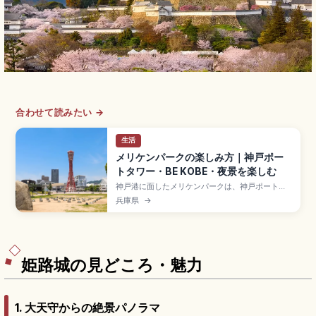
合わせて読みたい →
生活
メリケンパークの楽しみ方｜神戸ポー
トタワー・BE KOBE・夜景を楽しむ
神戸港に面したメリケンパークは、神戸ポートタ
ワーやBE KOBEモニュメント、震災メモリアルな
兵庫県
→
ど見どころが集まるウォーターフロント公園で
す。海沿いの散策ルートや写真映えスポット、ク
ルーズやカフェの楽しみ方、アクセスや営業時間
まで、家族連れやカップルにも便利な情報をまと
めています。
姫路城の見どころ・魅力
1. 大天守からの絶景パノラマ