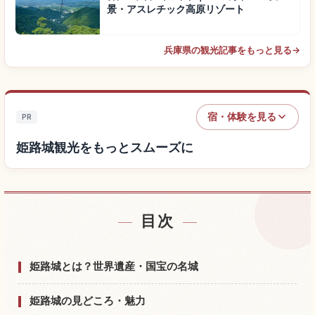
景・アスレチック高原リゾート
兵庫県の観光記事をもっと見る
→
宿・体験を見る
PR
姫路城観光をもっとスムーズに
目次
姫路城付近の宿を探す
↗
姫路城の体験を探す
↗
姫路城とは？世界遺産・国宝の名城
姫路城の見どころ・魅力