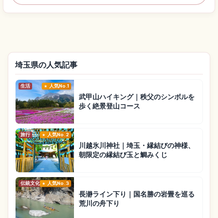
埼玉県の人気記事
生活
人気No.1
武甲山ハイキング｜秩父のシンボルを
歩く絶景登山コース
旅行
人気No.2
川越氷川神社｜埼玉・縁結びの神様、
朝限定の縁結び玉と鯛みくじ
伝統文化
人気No.3
長瀞ライン下り｜国名勝の岩畳を巡る
荒川の舟下り