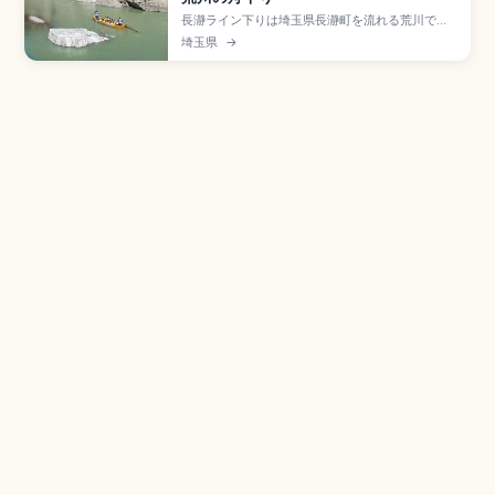
長瀞ライン下りは埼玉県長瀞町を流れる荒川で行
われる人気アクティビティで、国の名勝・天然記
埼玉県
→
念物の岩畳(約500m)を楽しむ約3km・約20分の
渓谷舟下りスポット。AまたはBコース大人2,000
円・子供1,000円(繁忙期は2,200円・1,100円)、
秩父鉄道「長瀞駅」徒歩約1分のアクセスをまとめ
ました。