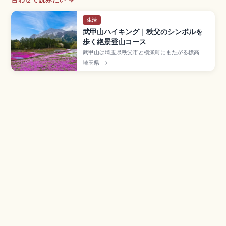
生活
武甲山ハイキング｜秩父のシンボルを
歩く絶景登山コース
武甲山は埼玉県秩父市と横瀬町にまたがる標高
1,304mの名峰で、秩父神社の神奈備山として信
埼玉県
→
仰されてきた秩父のシンボル。北斜面の石灰岩採
掘で生まれた独特の山容、山頂の武甲山御嶽神
社、表参道ルート(片道2時間30分〜3時間)、チチ
ブイワザクラ群落の天然記念物、横瀬駅からのア
クセス情報をまとめました。