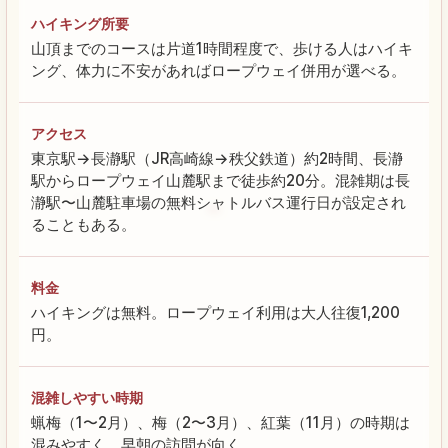
ハイキング所要
山頂までのコースは片道1時間程度で、歩ける人はハイキ
ング、体力に不安があればロープウェイ併用が選べる。
アクセス
東京駅→長瀞駅（JR高崎線→秩父鉄道）約2時間、長瀞
駅からロープウェイ山麓駅まで徒歩約20分。混雑期は長
瀞駅〜山麓駐車場の無料シャトルバス運行日が設定され
ることもある。
料金
ハイキングは無料。ロープウェイ利用は大人往復1,200
円。
混雑しやすい時期
蝋梅（1〜2月）、梅（2〜3月）、紅葉（11月）の時期は
混みやすく、早朝の訪問が向く。