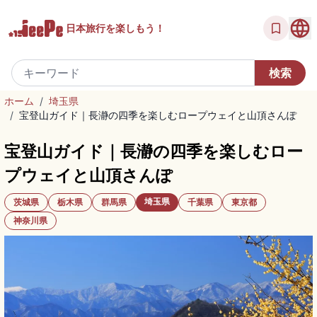
日本旅行を
楽しもう！
ホーム
/
埼玉県
/
宝登山ガイド｜長瀞の四季を楽しむロープウェイと山頂さんぽ
宝登山ガイド｜長瀞の四季を楽しむロー
プウェイと山頂さんぽ
埼玉県
茨城県
栃木県
群馬県
千葉県
東京都
神奈川県