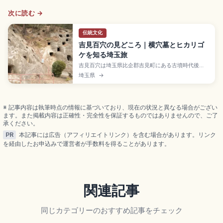
次に読む →
伝統文化
吉見百穴の見どころ｜横穴墓とヒカリゴ
ケを知る埼玉旅
吉見百穴は埼玉県比企郡吉見町にある古墳時代後
期〜終末期の横穴墓群で、凝灰質砂岩の岩山に219基
埼玉県
→
の横穴が確認される国の史跡。戦争末期の地下軍需
工場跡もあり、1928年指定の天然記念物「ヒカリゴ
ケ」発生地としても知られます。大人300円、東武
東上線東松山駅からバスのアクセスも押さえまし
※ 記事内容は執筆時点の情報に基づいており、現在の状況と異なる場合がござい
た。
ます。また掲載内容は正確性・完全性を保証するものではありませんので、ご了
承ください。
PR
本記事には広告（アフィリエイトリンク）を含む場合があります。リンク
を経由したお申込みで運営者が手数料を得ることがあります。
関連記事
同じカテゴリーのおすすめ記事をチェック