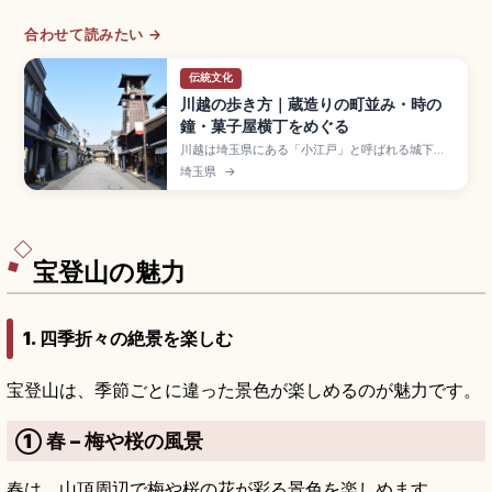
合わせて読みたい →
伝統文化
川越の歩き方｜蔵造りの町並み・時の
鐘・菓子屋横丁をめぐる
川越は埼玉県にある「小江戸」と呼ばれる城下町
で、江戸時代の蔵造り建築が約400m続く一番街
埼玉県
→
商店街が見どころです。1999年に国の重要伝統的
建造物群保存地区に選定。寛永年間創建の時の
鐘、昭和レトロな菓子屋横丁、川越城本丸御殿、
徳川家ゆかりの喜多院、東武東上線「川越駅」(池
袋から急行30分)のアクセスも押さえています。
宝登山の魅力
1. 四季折々の絶景を楽しむ
宝登山は、季節ごとに違った景色が楽しめるのが魅力です。
① 春 – 梅や桜の風景
春は、山頂周辺で梅や桜の花が彩る景色を楽しめます。