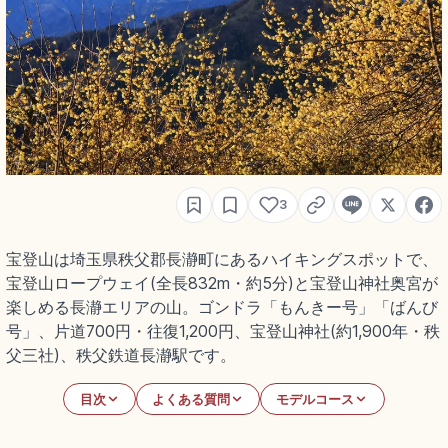
3
宝登山は埼玉県秩父郡長瀞町にあるハイキングスポットで、
宝登山ロープウェイ(全長832m・約5分)と宝登山神社奥宮が
楽しめる長瀞エリアの山。ゴンドラ「もんきー号」「ばんび
号」、片道700円・往復1,200円、宝登山神社(約1,900年・秩
父三社)、秩父鉄道長瀞駅です。
目次
よくある質問
モデルコース