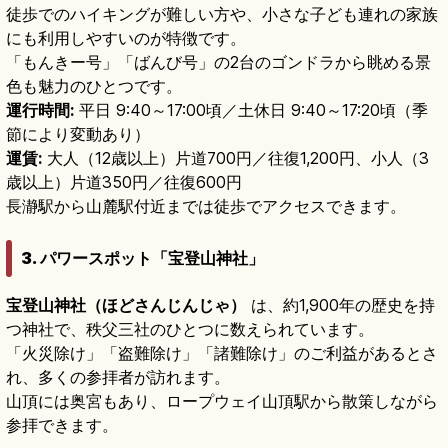
徒歩でのハイキングが難しい方や、小さな子ども連れの家族
にも利用しやすいのが特徴です。
「もんきー号」「ばんび号」の2台のゴンドラから眺める景
色も魅力のひとつです。
運行時間:
平日 9:40～17:00頃／土休日 9:40～17:20頃（季
節により変動あり）
運賃:
大人（12歳以上）片道700円／往復1,200円、小人（3
歳以上）片道350円／往復600円
長瀞駅から山麓駅付近までは徒歩でアクセスできます。
3. パワースポット「宝登山神社」
宝登山神社（ほどさんじんじゃ）
は、約1,900年の歴史を持
つ神社で、秩父三社のひとつに数えられています。
「火災除け」「盗難除け」「諸難除け」のご利益があるとさ
れ、多くの参拝者が訪れます。
山頂には奥宮もあり、ロープウェイ山頂駅から散策しながら
参拝できます。