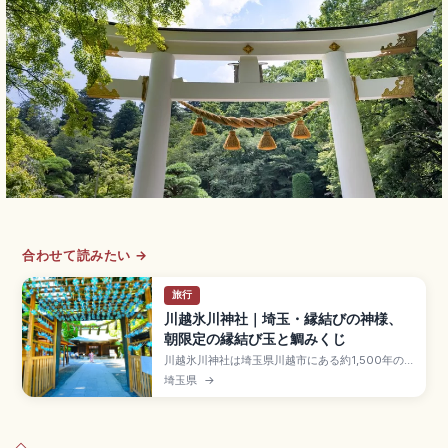
合わせて読みたい →
旅行
川越氷川神社｜埼玉・縁結びの神様、
朝限定の縁結び玉と鯛みくじ
川越氷川神社は埼玉県川越市にある約1,500年の
歴史を持つ縁結びのパワースポットで、五柱の主
埼玉県
→
祭神のうち二組がご夫婦の神様。朝に数限定の
「縁結び玉」、釣り竿で釣る「鯛みくじ」、絵馬
トンネル、夏季の縁むすび風鈴がフォトジェニッ
ク。10月第3土日の川越まつり、川越駅東口から