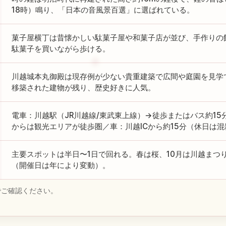
18時）鳴り、「日本の音風景百選」に選ばれている。
菓子屋横丁は昔懐かしい駄菓子屋や和菓子店が並び、手作りの
駄菓子を買いながら歩ける。
川越城本丸御殿は現存例が少ない貴重建築で広間や庭園を見学
移築された建物が残り、歴史好きに人気。
電車：川越駅（JR川越線/東武東上線）→徒歩またはバス約1
からは観光エリアが徒歩圏／車：川越ICから約15分（休日は
主要スポットは半日〜1日で回れる。春は桜、10月は川越まつ
（開催日は年により変動）。
でご確認ください。