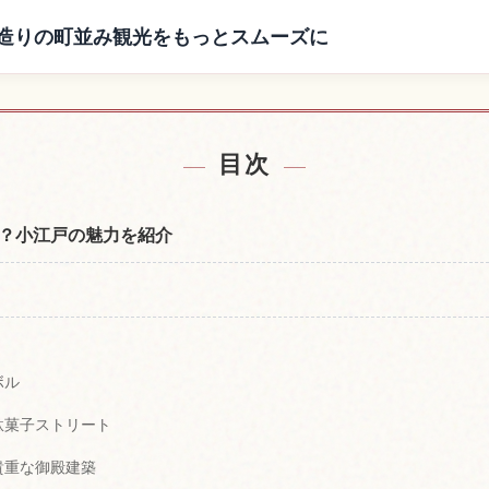
蔵造りの町並み観光をもっとスムーズに
造りの町並み付近の宿を探す
小江戸川越一番街商店街 
↗
目次
？小江戸の魅力を紹介
ボル
駄菓子ストリート
貴重な御殿建築