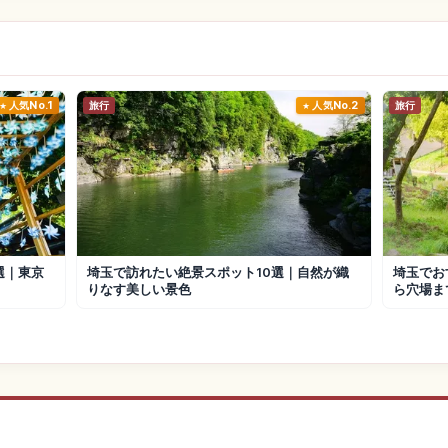
人気No.1
旅行
人気No.2
旅行
選｜東京
埼玉で訪れたい絶景スポット10選｜自然が織
埼玉でお
りなす美しい景色
ら穴場ま