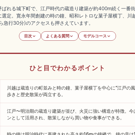
ばれる城下町で、江戸時代の蔵造り建築が約400m続く一番街
に選定。寛永年間創建の時の鐘、昭和レトロな菓子屋横丁、川
ら急行30分)のアクセスも押さえています。
目次
よくある質問
モデルコース
ひと目でわかるポイント
川越は蔵造りの町並みと時の鐘、菓子屋横丁を中心に“江戸の風
歩きと歴史散策が両立する。
江戸〜明治期の蔵造り建築が並び、火災に強い構造が特徴。今
ンとして活用され、散策しながら買い物や食事ができる。
時の鐘は明治時代に再建された高さ約16mの鐘楼で、鐘の音は1日