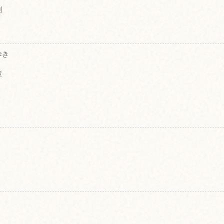
刹
歩き
策