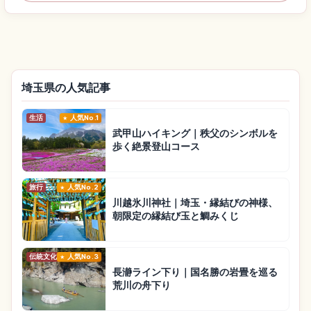
埼玉県の人気記事
生活
人気No.1
武甲山ハイキング｜秩父のシンボルを
歩く絶景登山コース
旅行
人気No.2
川越氷川神社｜埼玉・縁結びの神様、
朝限定の縁結び玉と鯛みくじ
伝統文化
人気No.3
長瀞ライン下り｜国名勝の岩畳を巡る
荒川の舟下り