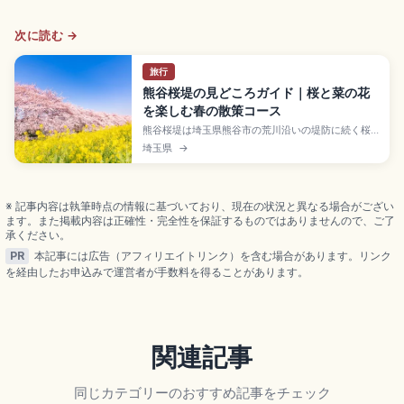
次に読む →
旅行
熊谷桜堤の見どころガイド｜桜と菜の花
を楽しむ春の散策コース
熊谷桜堤は埼玉県熊谷市の荒川沿いの堤防に続く桜
の名所で、平成2年(1990年)3月に「日本さくら名所
埼玉県
→
100選」選定。約500本のソメイヨシノが約2kmに
わたり続き、堤防斜面の菜の花とのコントラストが
見どころです。JR熊谷駅南口から徒歩約5分。見頃3
月下旬〜4月上旬、熊谷さくら祭の18:00〜21:00ラ
※ 記事内容は執筆時点の情報に基づいており、現在の状況と異なる場合がござい
イトアップを紹介します。
ます。また掲載内容は正確性・完全性を保証するものではありませんので、ご了
承ください。
PR
本記事には広告（アフィリエイトリンク）を含む場合があります。リンク
を経由したお申込みで運営者が手数料を得ることがあります。
関連記事
同じカテゴリーのおすすめ記事をチェック