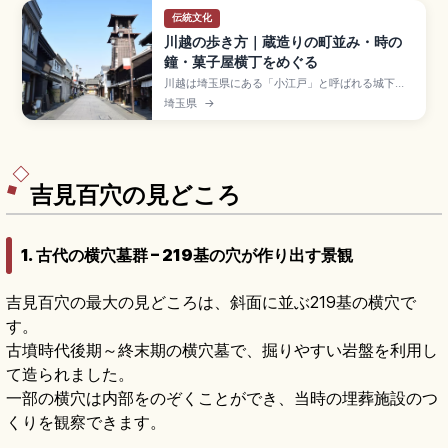
伝統文化
川越の歩き方｜蔵造りの町並み・時の
鐘・菓子屋横丁をめぐる
川越は埼玉県にある「小江戸」と呼ばれる城下町
で、江戸時代の蔵造り建築が約400m続く一番街
埼玉県
→
商店街が見どころです。1999年に国の重要伝統的
建造物群保存地区に選定。寛永年間創建の時の
鐘、昭和レトロな菓子屋横丁、川越城本丸御殿、
徳川家ゆかりの喜多院、東武東上線「川越駅」(池
袋から急行30分)のアクセスも押さえています。
吉見百穴の見どころ
1. 古代の横穴墓群 – 219基の穴が作り出す景観
吉見百穴の最大の見どころは、斜面に並ぶ219基の横穴で
す。
古墳時代後期～終末期の横穴墓で、掘りやすい岩盤を利用し
て造られました。
一部の横穴は内部をのぞくことができ、当時の埋葬施設のつ
くりを観察できます。