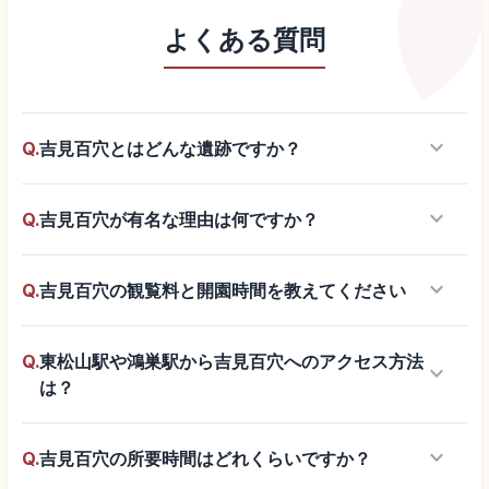
よくある質問
keyboard_arrow_down
Q.
吉見百穴とはどんな遺跡ですか？
keyboard_arrow_down
Q.
吉見百穴が有名な理由は何ですか？
keyboard_arrow_down
Q.
吉見百穴の観覧料と開園時間を教えてください
Q.
東松山駅や鴻巣駅から吉見百穴へのアクセス方法
keyboard_arrow_down
は？
keyboard_arrow_down
Q.
吉見百穴の所要時間はどれくらいですか？