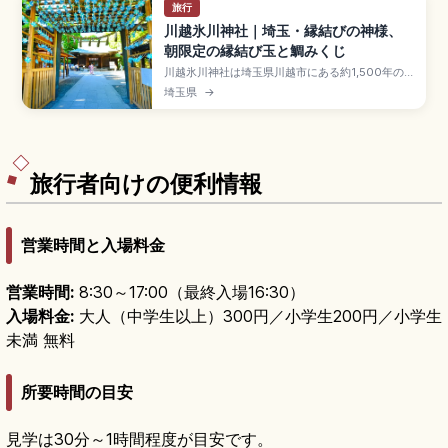
旅行
川越氷川神社｜埼玉・縁結びの神様、
朝限定の縁結び玉と鯛みくじ
川越氷川神社は埼玉県川越市にある約1,500年の
歴史を持つ縁結びのパワースポットで、五柱の主
埼玉県
→
祭神のうち二組がご夫婦の神様。朝に数限定の
「縁結び玉」、釣り竿で釣る「鯛みくじ」、絵馬
トンネル、夏季の縁むすび風鈴がフォトジェニッ
ク。10月第3土日の川越まつり、川越駅東口から
の東武バスでのアクセスをまとめました。
旅行者向けの便利情報
営業時間と入場料金
営業時間:
8:30～17:00（最終入場16:30）
入場料金:
大人（中学生以上）300円／小学生200円／小学生
未満 無料
所要時間の目安
見学は30分～1時間程度が目安です。