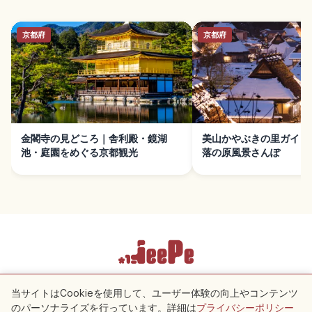
京都府
京都府
金閣寺の見どころ｜舎利殿・鏡湖
美山かやぶきの里ガイド
池・庭園をめぐる京都観光
落の原風景さんぽ
利用規約
プライバシーポリシー
Cookie 設定
当サイトはCookieを使用して、ユーザー体験の向上やコンテンツ
のパーソナライズを行っています。詳細は
プライバシーポリシー
付近のスポット