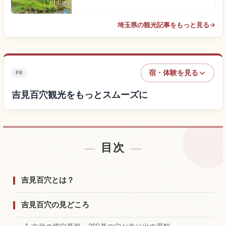
埼玉県の観光記事をもっと見る
→
宿・体験を見る
PR
吉見百穴観光をもっとスムーズに
目次
吉見百穴付近の宿を探す
↗
吉見百穴の体験を探す
↗
吉見百穴とは？
吉見百穴の見どころ