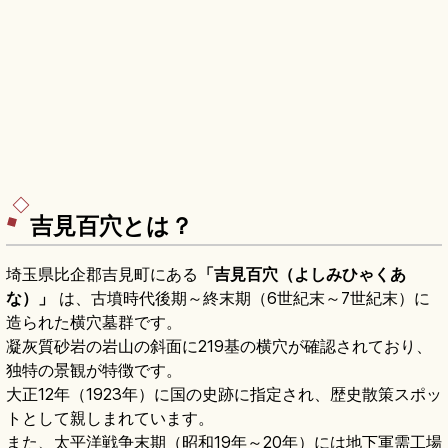
吉見百穴とは？
埼玉県比企郡吉見町にある
「吉見百穴（よしみひゃくあ
な）」
は、古墳時代後期～終末期（6世紀末～7世紀末）に
造られた横穴墓群です。
凝灰質砂岩の岩山の斜面に219基の横穴が確認されており、
独特の景観が特徴です。
大正12年（1923年）に国の史跡に指定され、歴史散策スポッ
トとして親しまれています。
また、太平洋戦争末期（昭和19年～20年）には地下軍需工場