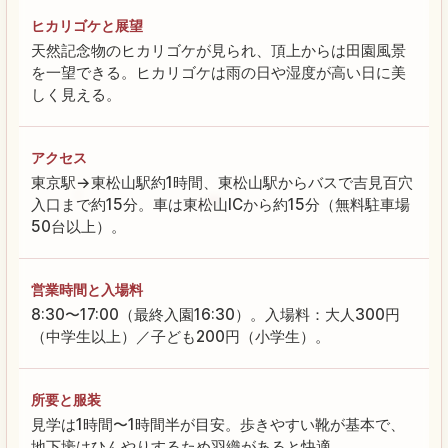
ヒカリゴケと展望
天然記念物のヒカリゴケが見られ、頂上からは田園風景
を一望できる。ヒカリゴケは雨の日や湿度が高い日に美
しく見える。
アクセス
東京駅→東松山駅約1時間、東松山駅からバスで吉見百穴
入口まで約15分。車は東松山ICから約15分（無料駐車場
50台以上）。
営業時間と入場料
8:30〜17:00（最終入園16:30）。入場料：大人300円
（中学生以上）／子ども200円（小学生）。
所要と服装
見学は1時間〜1時間半が目安。歩きやすい靴が基本で、
地下壕はひんやりするため羽織があると快適。