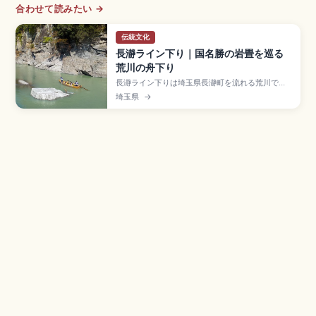
合わせて読みたい →
伝統文化
長瀞ライン下り｜国名勝の岩畳を巡る
荒川の舟下り
長瀞ライン下りは埼玉県長瀞町を流れる荒川で行
われる人気アクティビティで、国の名勝・天然記
埼玉県
→
念物の岩畳(約500m)を楽しむ約3km・約20分の
渓谷舟下りスポット。AまたはBコース大人2,000
円・子供1,000円(繁忙期は2,200円・1,100円)、
秩父鉄道「長瀞駅」徒歩約1分のアクセスをまとめ
ました。