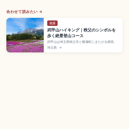
合わせて読みたい →
生活
武甲山ハイキング｜秩父のシンボルを
歩く絶景登山コース
武甲山は埼玉県秩父市と横瀬町にまたがる標高
1,304mの名峰で、秩父神社の神奈備山として信
埼玉県
→
仰されてきた秩父のシンボル。北斜面の石灰岩採
掘で生まれた独特の山容、山頂の武甲山御嶽神
社、表参道ルート(片道2時間30分〜3時間)、チチ
ブイワザクラ群落の天然記念物、横瀬駅からのア
クセス情報をまとめました。