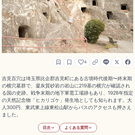
4
吉見百穴は埼玉県比企郡吉見町にある古墳時代後期〜終末期
の横穴墓群で、凝灰質砂岩の岩山に219基の横穴が確認され
る国の史跡。戦争末期の地下軍需工場跡もあり、1928年指定
の天然記念物「ヒカリゴケ」発生地としても知られます。大
人300円、東武東上線東松山駅からバスのアクセスも押さえ
ました。
目次
よくある質問