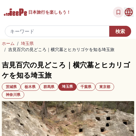
日本旅行を
楽しもう！
ホーム
/
埼玉県
/
吉見百穴の見どころ｜横穴墓とヒカリゴケを知る埼玉旅
吉見百穴の見どころ｜横穴墓とヒカリゴ
ケを知る埼玉旅
埼玉県
茨城県
栃木県
群馬県
千葉県
東京都
神奈川県