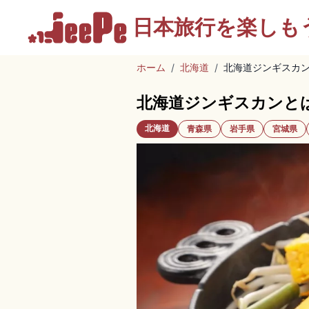
日本旅行を
楽しも
ホーム
/
北海道
/
北海道ジンギスカ
北海道ジンギスカンと
北海道
青森県
岩手県
宮城県