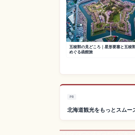
五稜郭の見どころ｜星形要塞と五稜
めぐる函館旅
PR
北海道観光をもっとスムー