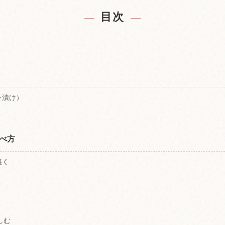
の宿を探す
北海道の
↗
目次
レ漬け）
べ方
焼く
！
しむ