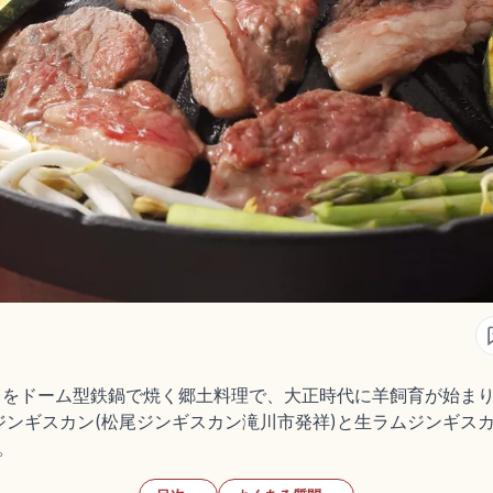
肉)をドーム型鉄鍋で焼く郷土料理で、大正時代に羊飼育が始ま
ジンギスカン(松尾ジンギスカン滝川市発祥)と生ラムジンギス
す。