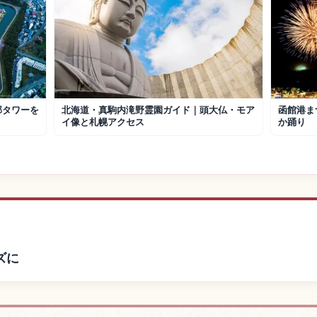
郭タワーを
北海道・真駒内滝野霊園ガイド｜頭大仏・モア
函館港ま
イ像と札幌アクセス
か踊り
ズに