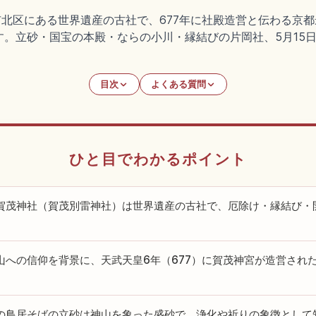
市北区にある世界遺産の古社で、677年に社殿造営と伝わる京
立砂・国宝の本殿・ならの小川・縁結びの片岡社、5月15日の葵
目次
よくある質問
ひと目でわかるポイント
賀茂神社（賀茂別雷神社）は世界遺産の古社で、厄除け・縁結び・
。
山への信仰を背景に、天武天皇6年（677）に賀茂神宮が造営され
。
の鳥居そばの立砂は神山を象った盛砂で、浄化や祈りの象徴として