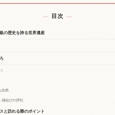
付近の宿を探す
上賀茂神社,京
↗
目次
級の歴史を誇る世界遺産
ろ
な）
な自然
）：縁結びの摂社
スと訪れる際のポイント