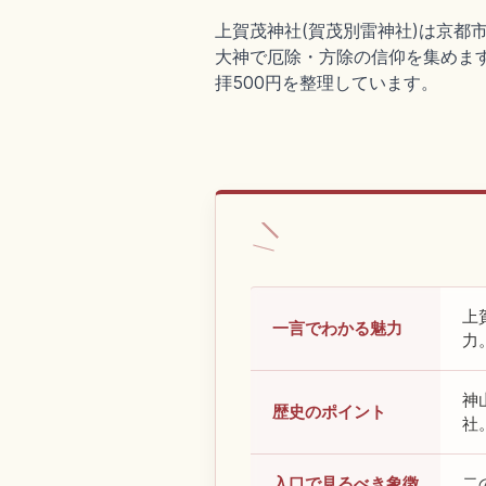
上賀茂神社(賀茂別雷神社)は京都
大神で厄除・方除の信仰を集めます。
拝500円を整理しています。
上
一言でわかる魅力
力
神
歴史のポイント
社
入口で見るべき象徴
二