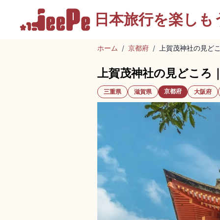
日本旅行を
楽しも
ホーム
/
京都府
/
上賀茂神社の見ど
上賀茂神社の見どころ
京都府
三重県
滋賀県
大阪府