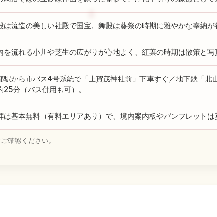
殿は流造の美しい社殿で国宝。舞殿は葵祭の時期に雅やかな奉納が
内を流れる小川や芝生の広がりが心地よく、紅葉の時期は散策と写
都駅から市バス4号系統で「上賀茂神社前」下車すぐ／地下鉄「北
約25分（バス併用も可）。
拝は基本無料（有料エリアあり）で、境内案内板やパンフレットは
でご確認ください。