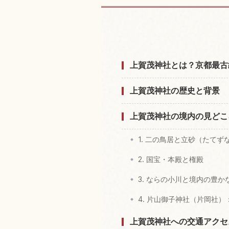
上賀茂神社,京都
上賀茂神社とは？京都最古
上賀茂神社の歴史と背景
上賀茂神社の境内の見どこ
1. 二の鳥居と立砂（たてず
2. 国宝・本殿と権殿
3. ならの小川と境内の豊か
4. 片山御子神社（片岡社
上賀茂神社への交通アクセ