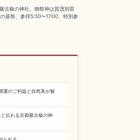
都最古級の神社。御祭神は賀茂別雷
祭、参拝5:30〜17:00、特別参
開運のご利益と自然美が魅
たと伝わる京都最古級の神
知られる。