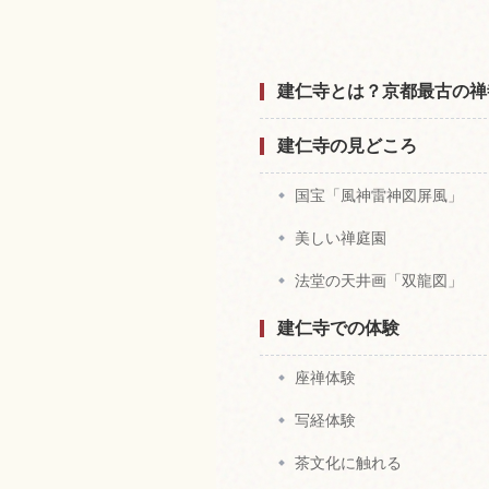
建仁寺とは？京都最古の禅
建仁寺の見どころ
国宝「風神雷神図屏風」
美しい禅庭園
法堂の天井画「双龍図」
建仁寺での体験
座禅体験
写経体験
茶文化に触れる