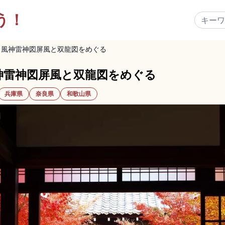
う！
｜風神雷神図屏風と双龍図をめぐる
神雷神図屏風と双龍図をめぐる
兵庫県
奈良県
和歌山県