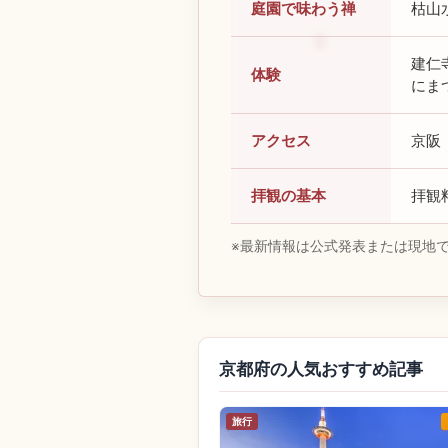
庭園で味わう禅
枯山
建仁
体験
にま
アクセス
京阪
拝観の基本
拝観
※最新情報は公式発表または現地
京都府の人気おすすめ記事
旅行