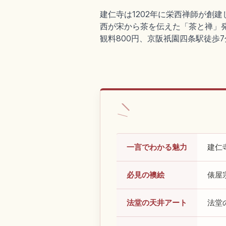
建仁寺は1202年に栄西禅師が創
西が宋から茶を伝えた「茶と禅」
観料800円、京阪祇園四条駅徒歩
一言でわかる魅力
建仁
必見の襖絵
俵屋
法堂の天井アート
法堂