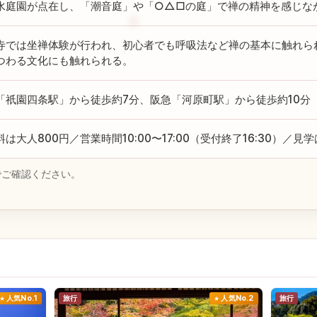
水庭園が点在し、「潮音庭」や「○△□の庭」で禅の精神を感じな
寺では坐禅体験が行われ、初心者でも呼吸法など禅の基本に触れら
つわる文化にも触れられる。
「祇園四条駅」から徒歩約7分、阪急「河原町駅」から徒歩約10分
料は大人800円／営業時間10:00〜17:00（受付終了16:30）／
でご確認ください。
人気No.1
旅行
人気No.2
旅行