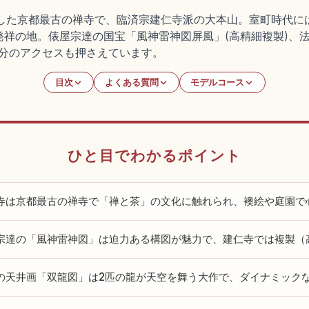
建した京都最古の禅寺で、臨済宗建仁寺派の大本山。室町時代
発祥の地。俵屋宗達の国宝「風神雷神図屏風」(高精細複製)、
7分のアクセスも押さえています。
目次
よくある質問
モデルコース
ひと目でわかるポイント
寺は京都最古の禅寺で「禅と茶」の文化に触れられ、襖絵や庭園で
宗達の「風神雷神図」は迫力ある構図が魅力で、建仁寺では複製（
の天井画「双龍図」は2匹の龍が天空を舞う大作で、ダイナミック