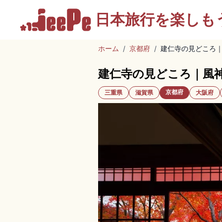
日本旅行を
楽しも
ホーム
/
京都府
/
建仁寺の見どころ
建仁寺の見どころ｜風
京都府
三重県
滋賀県
大阪府