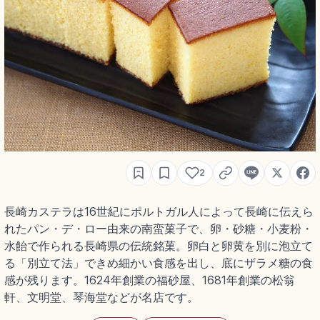
2
長崎カステラは16世紀にポルトガル人によって長崎に伝えら
れたパン・デ・ロー由来の南蛮菓子で、卵・砂糖・小麦粉・
水飴で作られる長崎県の伝統銘菓。卵白と卵黄を別に泡立て
る「別立て法」できめ細かい食感を出し、底にザラメ糖の食
感が残ります。1624年創業の福砂屋、1681年創業の松翁
軒、文明堂、琴海堂などが名店です。