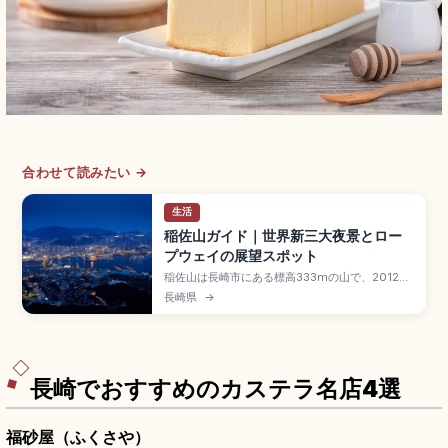
合わせて読みたい →
生活
稲佐山ガイド｜世界新三大夜景とロー
プウェイの展望スポット
稲佐山は長崎市にある標高333mの山で、2012
年・2021年に世界新三大夜景に認定された長崎の
長崎県
→
絶景スポット。長崎ロープウェイ淵神社駅〜稲佐
岳駅約5分(往復1,250円)、奥山清行氏デザインの
全面ガラス張りゴンドラ「星のしずく」「月のし
ずく」、9:00〜22:00運行、稲佐山スロープカー
(往復500円)です。
長崎でおすすめのカステラ名店4選
福砂屋（ふくさや）