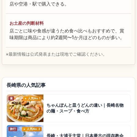
店や空港・駅で購入できる。
お土産の判断材料
店ごとに味や食感が違うため食べ比べもおすすめで、賞
味期限は商品により約2週間〜1か月ほどのものが多い。
※最新情報は公式発表または現地でご確認ください。
長崎県の人気記事
食
人気No.1
ちゃんぽんと皿うどんの違い｜長崎名物
の麺・スープ・食べ方
旅行
人気No.2
長崎・大浦天主堂｜日本最古の現存教会