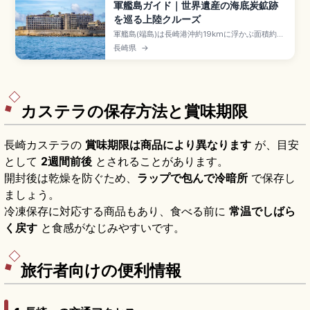
軍艦島ガイド｜世界遺産の海底炭鉱跡
を巡る上陸クルーズ
軍艦島(端島)は長崎港沖約19kmに浮かぶ面積約
6.3haの人工島で、2015年世界遺産「明治日本の
長崎県
→
産業革命遺産」構成資産に登録された海底炭鉱跡
です。1890年三菱買取、1974年1月閉山。長崎港
から船片道約40分、上陸ツアー大人3,000〜
5,000円、施設使用料一般310円が別途です。
カステラの保存方法と賞味期限
長崎カステラの
賞味期限は商品により異なります
が、目安
として
2週間前後
とされることがあります。
開封後は乾燥を防ぐため、
ラップで包んで冷暗所
で保存し
ましょう。
冷凍保存に対応する商品もあり、食べる前に
常温でしばら
く戻す
と食感がなじみやすいです。
旅行者向けの便利情報