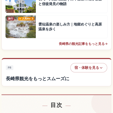
と信徒発見の物語
旅行
人気No.3
雲仙温泉の楽しみ方｜地獄めぐりと高原
温泉を歩く
長崎県の観光記事をもっと見る
→
宿・体験を見る
PR
長崎県観光をもっとスムーズに
目次
長崎県付近の宿を探す
↗