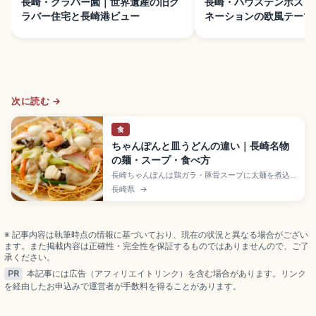
長崎・グラバー園｜世界遺産の旧グ
長崎・ハウステンボス｜
ラバー住宅と長崎港ビュー
ネーションの欧風テーマ
次に読む →
食
ちゃんぽんと皿うどんの違い｜長崎名物
の麺・スープ・食べ方
長崎ちゃんぽんは鶏ガラ・豚骨スープに太麺を煮込
む長崎名物、皿うどんはあんかけを細い揚げ麺(太麺
長崎県
→
もあり)にかけるスタイル。発祥は1899年創業の四
海樓と語られ、福建料理の流れをくむ麺料理。具材
や麺の違い、ウスターソースや酢での味変、四海
樓・江山楼など老舗の選び方をまとめました。
※ 記事内容は執筆時点の情報に基づいており、現在の状況と異なる場合がござい
ます。また掲載内容は正確性・完全性を保証するものではありませんので、ご了
承ください。
PR
本記事には広告（アフィリエイトリンク）を含む場合があります。リンク
を経由したお申込みで運営者が手数料を得ることがあります。