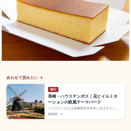
合わせて読みたい →
旅行
長崎・ハウステンボス｜花とイルミネ
ーションの欧風テーマパーク
ハウステンボスは長崎県佐世保市にあるオランダ
の街並みを再現した日本最大級のテーマパーク
長崎県
→
で、東京ドーム約33個分の敷地に約40種類以上の
アトラクションが集まるスポット。約1,300万球
イルミネーション、100万本チューリップフェス
ティバル、1DAYパスポート大人7,600円、JR「ハ