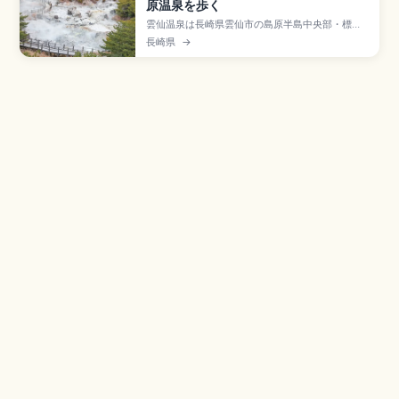
原温泉を歩く
雲仙温泉は長崎県雲仙市の島原半島中央部・標高
約700mに位置する高原温泉で、1934年に日本初
長崎県
→
の国立公園「雲仙天草国立公園」に指定された名
湯。約30〜60分の雲仙地獄めぐり、温泉たま
ご、仁田峠ロープウェイ(往復1,290円)、雲仙ハヤ
シ、長崎駅から島鉄バス約100分のアクセスも押
さえました。