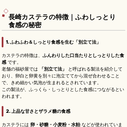
ト住宅、入園一般620円・高校生310円、路面電
車「大浦天主堂」電停徒歩約5〜8分です。
長崎カステラの特徴｜ふわしっとり
食感の秘密
1. ふわふわ＆しっとり食感を生む「別立て法」
カステラの特徴は、
ふんわりした口当たりとしっとりした食
感
です。
老舗の福砂屋では
「別立て法」
と呼ばれる製法を紹介して
おり、卵白と卵黄を別々に泡立ててから混ぜ合わせること
で、きめ細かい気泡が生まれるとされています。
この製法が、ふっくら・しっとりとした食感につながるとい
われます。
2. 上品な甘さとザラメ糖の食感
カステラには
卵・砂糖・小麦粉・水飴
などが使われていま