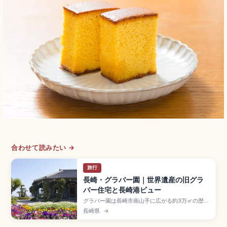
合わせて読みたい →
旅行
長崎・グラバー園｜世界遺産の旧グラ
バー住宅と長崎港ビュー
グラバー園は長崎市南山手に広がる約3万㎡の歴史
的洋館群で、文久3年(1863年)築の旧グラバー住
長崎県
→
宅が世界遺産「明治日本の産業革命遺産」構成資
産のスポット。国重文の旧リンガー住宅・旧オル