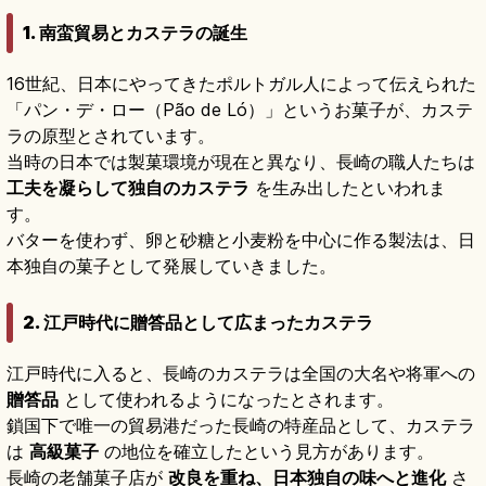
1. 南蛮貿易とカステラの誕生
16世紀、日本にやってきたポルトガル人によって伝えられた
「パン・デ・ロー（Pão de Ló）」というお菓子が、カステ
ラの原型とされています。
当時の日本では製菓環境が現在と異なり、長崎の職人たちは
工夫を凝らして独自のカステラ
を生み出したといわれま
す。
バターを使わず、卵と砂糖と小麦粉を中心に作る製法は、日
本独自の菓子として発展していきました。
2. 江戸時代に贈答品として広まったカステラ
江戸時代に入ると、長崎のカステラは全国の大名や将軍への
贈答品
として使われるようになったとされます。
鎖国下で唯一の貿易港だった長崎の特産品として、カステラ
は
高級菓子
の地位を確立したという見方があります。
長崎の老舗菓子店が
改良を重ね、日本独自の味へと進化
さ