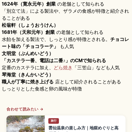
1624年（寛永元年）創業
の老舗として知られる
「別立て法」による製法や、ザラメの食感が特徴と紹介され
ることがある
松翁軒（しょうおうけん）
1681年（天和元年）創業
の老舗として知られる
水飴を加える製法で、しっとり感が特徴とされる。
チョコレ
ート味の「チョコラーテ」
も人気
文明堂（ぶんめいどう）
「カステラ一番、電話は二番♪」のCMで知られる
定番のカステラに加え、
どら焼き
「三笠山」なども人気
琴海堂（きんかいどう）
職人が丁寧に焼き上げる
店として紹介されることがある
しっとりとした食感と卵の風味が特徴
合わせて読みたい →
旅行
雲仙温泉の楽しみ方｜地獄めぐりと高