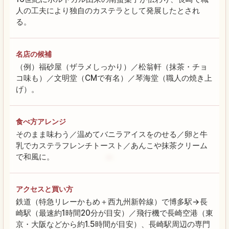
人の工夫により独自のカステラとして発展したとされ
る。
名店の候補
（例）福砂屋（ザラメしっかり）／松翁軒（抹茶・チョ
コ味も）／文明堂（CMで有名）／琴海堂（職人の焼き上
げ）。
食べ方アレンジ
そのまま味わう／温めてバニラアイスをのせる／卵と牛
乳でカステラフレンチトースト／あんこや抹茶クリーム
で和風に。
アクセスと買い方
鉄道（特急リレーかもめ＋西九州新幹線）で博多駅→長
崎駅（最速約1時間20分が目安）／飛行機で長崎空港（東
京・大阪などから約1.5時間が目安）、長崎駅周辺の専門