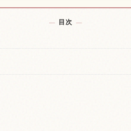
付近の宿を探す
岡崎神社、京
↗
目次