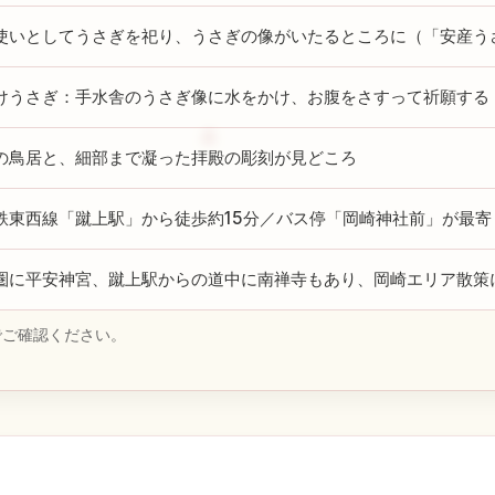
使いとしてうさぎを祀り、うさぎの像がいたるところに（「安産う
けうさぎ：手水舎のうさぎ像に水をかけ、お腹をさすって祈願する
の鳥居と、細部まで凝った拝殿の彫刻が見どころ
鉄東西線「蹴上駅」から徒歩約15分／バス停「岡崎神社前」が最寄
圏に平安神宮、蹴上駅からの道中に南禅寺もあり、岡崎エリア散策
でご確認ください。