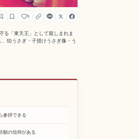
5
を守る「東天王」として親しまれま
し、狛うさぎ・子授けうさぎ像・う
ら参拝できる
祈願の信仰がある