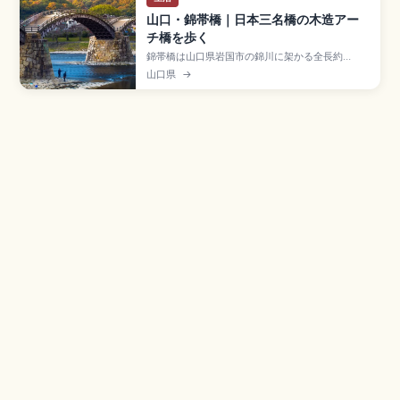
山口・錦帯橋｜日本三名橋の木造アー
チ橋を歩く
錦帯橋は山口県岩国市の錦川に架かる全長約
193.3mの木造橋で、1673年に岩国藩主・吉川広
山口県
→
嘉が架けたと伝わる日本三名橋のひとつ。5連のア
ーチ構造と石積みの橋脚が織りなす景観は国の名
勝に指定。入橋大人310円、岩国城ロープウェ
イ・吉香公園、JR岩国駅からバスのアクセスをま
とめました。