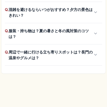
Q.
混雑を避けるならいつがおすすめ？夕方の景色は
keyboard_arrow_down
きれい？
Q.
服装・持ち物は？夏の暑さと冬の風対策のコツ
keyboard_arrow_down
は？
Q.
周辺で一緒に行ける立ち寄りスポットは？長門の
keyboard_arrow_down
温泉やグルメは？