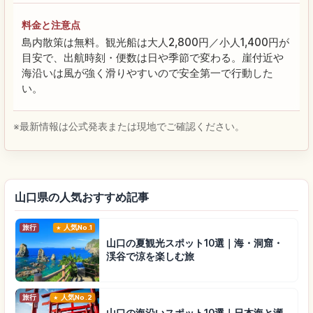
料金と注意点
島内散策は無料。観光船は大人2,800円／小人1,400円が
目安で、出航時刻・便数は日や季節で変わる。崖付近や
海沿いは風が強く滑りやすいので安全第一で行動した
い。
※最新情報は公式発表または現地でご確認ください。
山口県の人気おすすめ記事
旅行
人気No.1
山口の夏観光スポット10選｜海・洞窟・
渓谷で涼を楽しむ旅
旅行
人気No.2