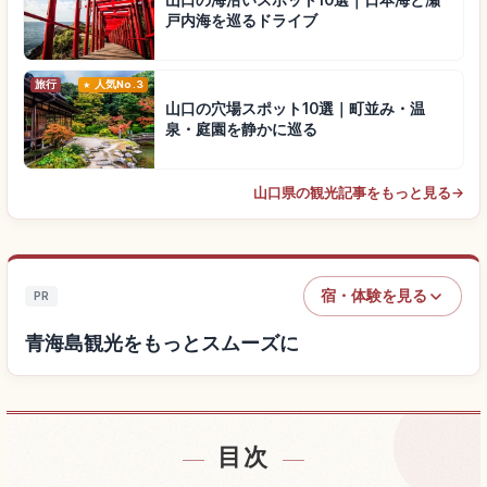
山口の海沿いスポット10選｜日本海と瀬
戸内海を巡るドライブ
旅行
人気No.3
山口の穴場スポット10選｜町並み・温
泉・庭園を静かに巡る
山口県の観光記事をもっと見る
→
宿・体験を見る
PR
青海島観光をもっとスムーズに
目次
青海島付近の宿を探す
↗