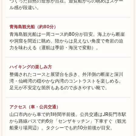
つくった自然の造形が点在。遊覧船からの眺めはスケー
ル感が段違い。
青海島観光船（約80分）
青海島観光船は一周コース約80分が目安。海上から断崖
や洞窟を間近に眺め、陸からは見えない角度で奇岩の迫
力を味わえる（運航は季節・海況で変動）。
ハイキングの楽しみ方
整備されたコースと展望台を歩き、外洋側の断崖と深川
湾・仙崎湾の穏やかな内湾のコントラストを楽しめる。
足元が不安定な箇所もあるので歩きやすい靴で。
アクセス（車・公共交通）
山口市内から車で約1時間半前後。公共交通はJR長門市駅
から路線バスで約6分「センザキッチン」下車すぐ（観光
船乗り場周辺）。タクシーでも約10分前後が目安。