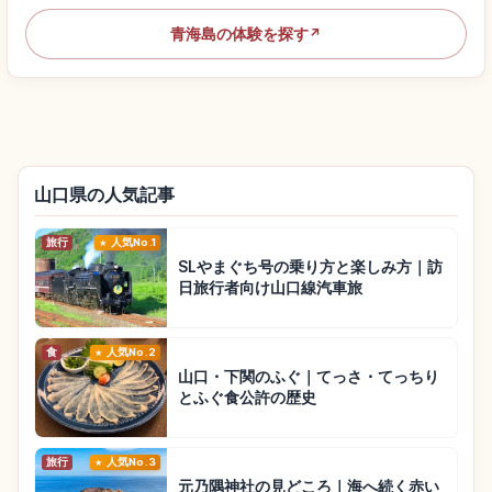
青海島の体験を探す
↗
山口県の人気記事
旅行
人気No.1
SLやまぐち号の乗り方と楽しみ方｜訪
日旅行者向け山口線汽車旅
食
人気No.2
山口・下関のふぐ｜てっさ・てっちり
とふぐ食公許の歴史
旅行
人気No.3
元乃隅神社の見どころ｜海へ続く赤い