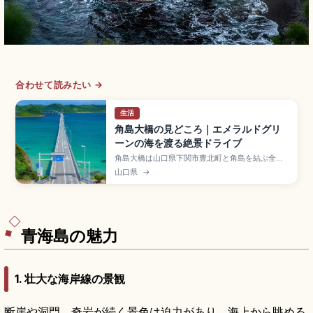
合わせて読みたい →
生活
角島大橋の見どころ｜エメラルドグリ
ーンの海を渡る絶景ドライブ
角島大橋は山口県下関市豊北町と角島を結ぶ全長
1,780mの橋で、2000年開通の通行料無料の絶景
山口県
→
ドライブスポット。エメラルドグリーンの海と空
のコントラストが映画やCMの撮影地としても人気
です。海士ヶ瀬公園(無料駐車場・展望スポット)、
角島灯台、角島大浜海水浴場、JR特牛駅からバス
のアクセスも押さえました。
青海島の魅力
1. 壮大な海岸線の景観
断崖や洞門、奇岩が続く景色は迫力があり、海上から眺める