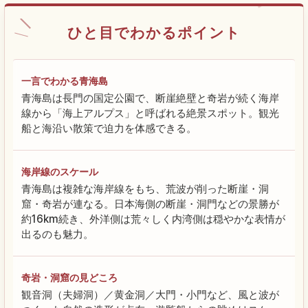
ひと目でわかるポイント
一言でわかる青海島
青海島は長門の国定公園で、断崖絶壁と奇岩が続く海岸
線から「海上アルプス」と呼ばれる絶景スポット。観光
船と海沿い散策で迫力を体感できる。
海岸線のスケール
青海島は複雑な海岸線をもち、荒波が削った断崖・洞
窟・奇岩が連なる。日本海側の断崖・洞門などの景勝が
約16km続き、外洋側は荒々しく内湾側は穏やかな表情が
出るのも魅力。
奇岩・洞窟の見どころ
観音洞（夫婦洞）／黄金洞／大門・小門など、風と波が