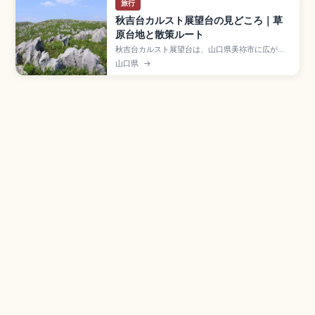
旅行
秋吉台カルスト展望台の見どころ｜草
原台地と散策ルート
秋吉台カルスト展望台は、山口県美祢市に広がる
日本最大級のカルスト台地を一望できるビュース
山口県
→
ポットで、石灰岩が点在する草原の雄大な景観が
魅力です。季節ごとの風景や散策・ハイキングコ
ース、夜景や星空観賞、秋芳洞との合わせ旅、
車・バスでのアクセスと所要時間を紹介し、自然
好きの旅行者向けにモデルプランを提案します。