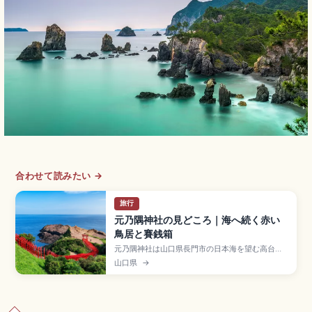
合わせて読みたい →
旅行
元乃隅神社の見どころ｜海へ続く赤い
鳥居と賽銭箱
元乃隅神社は山口県長門市の日本海を望む高台に
鎮座する神社で、青い海に向かって123基の朱色の
山口県
→
鳥居が連なる絶景パワースポット。CNNが選ぶ
「日本でもっとも美しい場所」にも挙げられた景
観で知られます。大鳥居の高所に設けられたユニ
ークな賽銭箱、近隣の「龍宮の潮吹き」、車での
アクセスが便利なロケーションをまとめました。