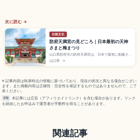
次に読む →
伝統文化
防府天満宮の見どころ｜日本最初の天神
さまと梅まつり
山口県防府市の防府天満宮は、日本で最初に創建さ
れた天神さまといわれ、学問の神様・菅原道真公を
山口県
→
祀る由緒ある神社です。梅の名所として知られる境
内の見どころや季節の祭り、合格祈願の参拝ポイン
ト、参道周辺の散策スポット、アクセスや所要時間
まで、受験生や歴史好きに役立つ情報を詳しくまと
※ 記事内容は執筆時点の情報に基づいており、現在の状況と異なる場合がござい
めました。
ます。また掲載内容は正確性・完全性を保証するものではありませんので、ご了
承ください。
PR
本記事には広告（アフィリエイトリンク）を含む場合があります。リンク
を経由したお申込みで運営者が手数料を得ることがあります。
関連記事