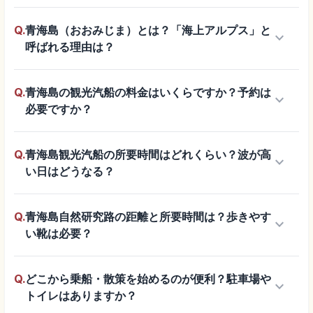
Q.
青海島（おおみじま）とは？「海上アルプス」と
keyboard_arrow_down
呼ばれる理由は？
Q.
青海島の観光汽船の料金はいくらですか？予約は
keyboard_arrow_down
必要ですか？
Q.
青海島観光汽船の所要時間はどれくらい？波が高
keyboard_arrow_down
い日はどうなる？
Q.
青海島自然研究路の距離と所要時間は？歩きやす
keyboard_arrow_down
い靴は必要？
Q.
どこから乗船・散策を始めるのが便利？駐車場や
keyboard_arrow_down
トイレはありますか？