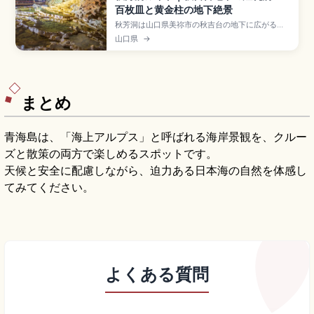
百枚皿と黄金柱の地下絶景
秋芳洞は山口県美祢市の秋吉台の地下に広がる日
本最大級の鍾乳洞で、観光用に整備されたコース
山口県
→
で「百枚皿」や「黄金柱」などの代表的な奇岩を
楽しめます。年間を通じて洞内の気温がほぼ一定
で、夏は涼しく冬は暖かく感じられる快適な観光
地。秋吉台と合わせたモデルコース、所要時間や
服装のポイントも確認できます。
まとめ
青海島は、「海上アルプス」と呼ばれる海岸景観を、クルー
ズと散策の両方で楽しめるスポットです。
天候と安全に配慮しながら、迫力ある日本海の自然を体感し
てみてください。
よくある質問