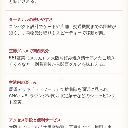
と紹介される。
ターミナルの使いやすさ
コンパクト設計でゲートや店舗、交通機関までの距離が
短く、手荷物受け取りもスピーディーで移動が楽。
空港グルメで関西気分
551蓬莱（豚まん）／大阪お好み焼き清十郎／たこ焼き
くくるなど、到着直後から関西グルメを味わえる。
空港内の楽しみ
展望デッキ「ラ・ソーラ」で離着陸を間近に見られ、
ANA・JALラウンジや関西限定菓子などのショッピング
も充実。
アクセス手段と便利サービス
大阪モノレール「大阪空港駅」下車すぐで、梅田・京