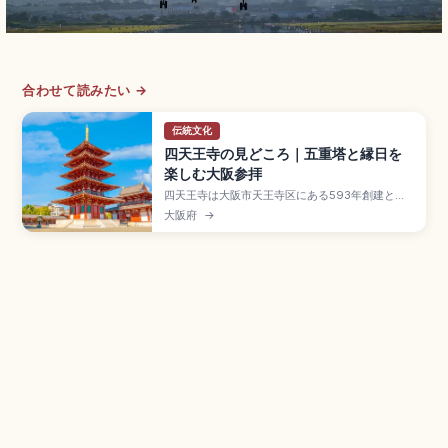
合わせて読みたい →
伝統文化
四天王寺の見どころ｜五重塔と縁日を
楽しむ大阪参拝
四天王寺は大阪市天王寺区にある593年創建と伝
わる「和宗」総本山で、聖徳太子が建立した日本
大阪府
→
最古級の官寺。中門・五重塔・金堂・講堂が一直
線に並ぶ「四天王寺式伽藍配置」、本坊庭園「極
楽浄土の庭」、毎月21日・22日の縁日、Osaka
Metro「四天王寺前夕陽ヶ丘駅」徒歩5分のアクセ
スも押さえました。