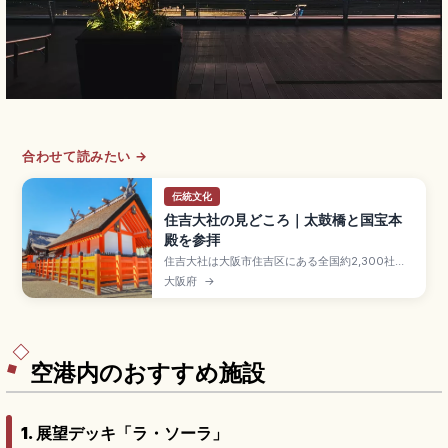
合わせて読みたい →
伝統文化
住吉大社の見どころ｜太鼓橋と国宝本
殿を参拝
住吉大社は大阪市住吉区にある全国約2,300社の
住吉神社の総本社で、約1,800年の歴史を誇る大
大阪府
→
阪屈指の古社。「すみよっさん」の愛称で親しま
れます。国宝指定の住吉造の本殿4棟、最大傾斜
48度の太鼓橋(反橋)、五所御前(五大力石)・おも
かる石のパワースポット、南海本線「住吉大社
駅」徒歩3分のアクセスも押さえています。
空港内のおすすめ施設
1. 展望デッキ「ラ・ソーラ」