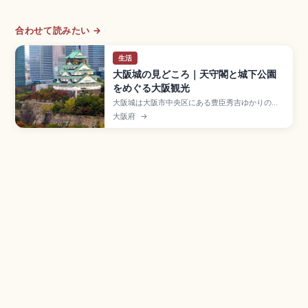
合わせて読みたい →
生活
大阪城の見どころ｜天守閣と城下公園
をめぐる大阪観光
大阪城は大阪市中央区にある豊臣秀吉ゆかりの名
城で、1583年築城・1931年復興の地上55m・5層
大阪府
→
8階の天守閣が観光名所。展望台から市内を360
度一望できます。約105万㎡の大阪城公園(桜約
3,000本)、御座船クルーズ、入館大人1,200円、
Osaka Metro森ノ宮駅から徒歩約15分のアクセス
も押さえています。