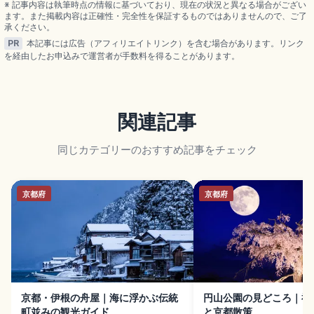
※ 記事内容は執筆時点の情報に基づいており、現在の状況と異なる場合がござい
ます。また掲載内容は正確性・完全性を保証するものではありませんので、ご了
承ください。
PR
本記事には広告（アフィリエイトリンク）を含む場合があります。リンク
を経由したお申込みで運営者が手数料を得ることがあります。
関連記事
同じカテゴリーのおすすめ記事をチェック
京都府
京都府
京都・伊根の舟屋｜海に浮かぶ伝統
円山公園の見どころ｜祇
町並みの観光ガイド
と京都散策