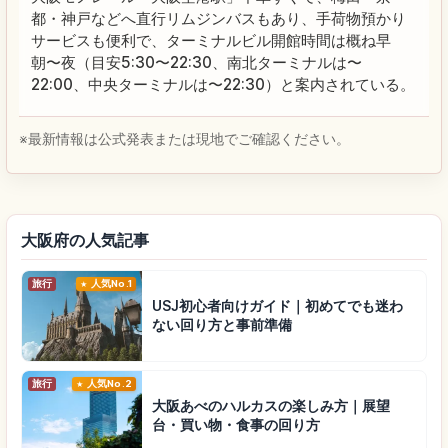
都・神戸などへ直行リムジンバスもあり、手荷物預かり
サービスも便利で、ターミナルビル開館時間は概ね早
朝〜夜（目安5:30〜22:30、南北ターミナルは〜
22:00、中央ターミナルは〜22:30）と案内されている。
※最新情報は公式発表または現地でご確認ください。
大阪府の人気記事
旅行
人気No.1
USJ初心者向けガイド｜初めてでも迷わ
ない回り方と事前準備
旅行
人気No.2
大阪あべのハルカスの楽しみ方｜展望
台・買い物・食事の回り方