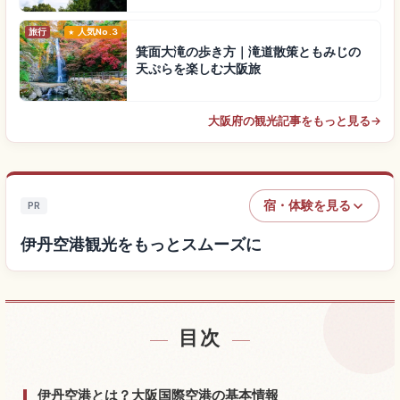
旅行
人気No.3
箕面大滝の歩き方｜滝道散策ともみじの
天ぷらを楽しむ大阪旅
大阪府の観光記事をもっと見る
→
宿・体験を見る
PR
伊丹空港観光をもっとスムーズに
目次
伊丹空港付近の宿を探す
↗
伊丹空港の体験を探す
↗
伊丹空港とは？大阪国際空港の基本情報