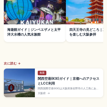
海遊館ガイド｜ジンベエザメと太平
四天王寺の見どころ｜五
洋大水槽の人気水族館
を楽しむ大阪参拝
次に読む →
生活
関西空港(KIX)ガイド｜京都へのアクセス
とLCC利用
関西国際空港(KIX)は大阪府泉佐野市の人工島にある
24時間運用の海上空港で、第1ターミナル(国内・国
大阪府
→
際線)と第2ターミナル(LCC専用)を擁する関西の玄関
口。南海特急ラピートでなんば駅約34〜40分、JR
関空快速で大阪駅約65分、JR特急はるかで京都駅約
75〜80分のアクセスです。