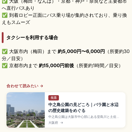
✅ 大阪（梅田・なんば）・京都・神戸・奈良など主要都市
へ直行バスあり
✅ 到着ロビー正面にバス乗り場が集約されており、乗り換
えもスムーズ
タクシーを利用する場合
✅ 大阪市内（梅田）まで
約5,000円〜6,000円
（所要約30
分／目安）
✅ 京都市内まで
約15,000円前後
（所要約1時間／目安）
合わせて読みたい →
生活
中之島公園の見どころ｜バラ園と水辺
の歴史建築をめぐる
中之島公園は大阪市中心部にある堂島川と土佐堀
川に挟まれた約1.5kmの中州に広がる、1891年開
大阪府
→
園の大阪初の都市公園。約310品種3,700株のバラ
園(5月中旬〜6月上旬・秋)、重要文化財の中之島