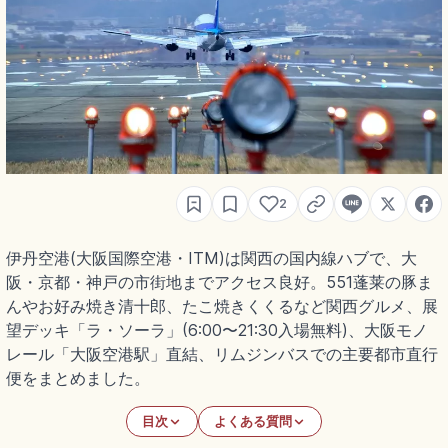
2
伊丹空港(大阪国際空港・ITM)は関西の国内線ハブで、大
阪・京都・神戸の市街地までアクセス良好。551蓬莱の豚ま
んやお好み焼き清十郎、たこ焼きくくるなど関西グルメ、展
望デッキ「ラ・ソーラ」(6:00〜21:30入場無料)、大阪モノ
レール「大阪空港駅」直結、リムジンバスでの主要都市直行
便をまとめました。
目次
よくある質問