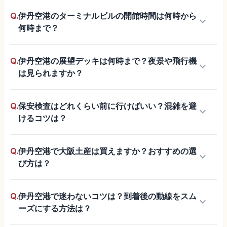
Q.
伊丹空港のターミナルビルの開館時間は何時から
keyboard_arrow_down
何時まで？
Q.
伊丹空港の展望デッキは何時まで？夜景や飛行機
keyboard_arrow_down
は見られますか？
Q.
保安検査はどれくらい前に行けばいい？混雑を避
keyboard_arrow_down
けるコツは？
Q.
伊丹空港で大阪土産は買えますか？おすすめの選
keyboard_arrow_down
び方は？
Q.
伊丹空港で迷わないコツは？到着後の動線をスム
keyboard_arrow_down
ーズにする方法は？