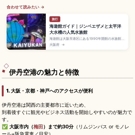
合わせて読みたい →
旅行
海遊館ガイド｜ジンベエザメと太平洋
大水槽の人気水族館
海遊館は大阪市港区にある1990年開館の水族館
で、約620種・約30,000点の生き物が見られる
大阪府
→
環太平洋の海を再現した展示が魅力です。深9m・
最大長34m・水量5,400tの太平洋大水槽のジン
ベエザメが見どころです。海月銀河、タッチプー
ル、Osaka Metro中央線「大阪港駅」徒歩約5
分、所要2〜3時間です。
伊丹空港の魅力と特徴
1. 大阪・京都・神戸へのアクセスが便利
伊丹空港は関西の主要都市に近いため、
到着後すぐに観光やビジネス活動を開始しやすいのが魅力で
す。
✅
大阪市内（
梅田
）まで約30分
（リムジンバス or モノレ
ール+阪急電車／目安）