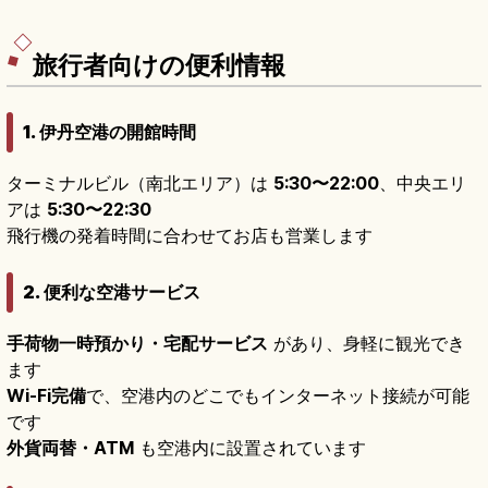
図書館(1904年築)、冬のOSAKA光のルネサン
ス、京阪「なにわ橋駅」徒歩5分のアクセスも押さ
えました。
旅行者向けの便利情報
1. 伊丹空港の開館時間
ターミナルビル（南北エリア）は
5:30〜22:00
、中央エリ
アは
5:30〜22:30
飛行機の発着時間に合わせてお店も営業します
2. 便利な空港サービス
手荷物一時預かり・宅配サービス
があり、身軽に観光でき
ます
Wi-Fi完備
で、空港内のどこでもインターネット接続が可能
です
外貨両替・ATM
も空港内に設置されています