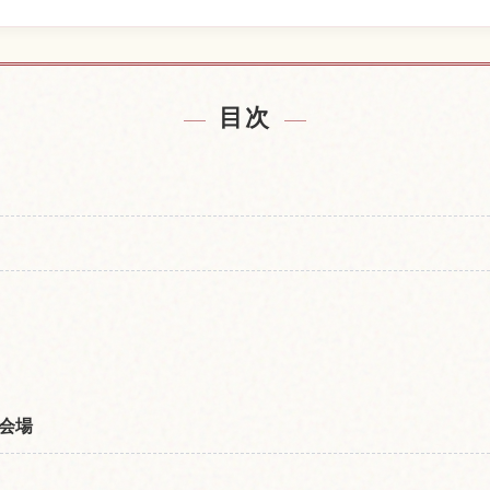
付近の宿を探す
大通公園，札
↗
目次
会場