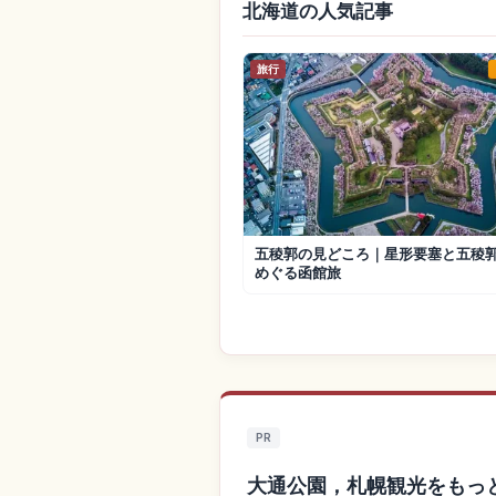
北海道の人気記事
旅行
五稜郭の見どころ｜星形要塞と五稜
めぐる函館旅
PR
大通公園，札幌観光をもっ