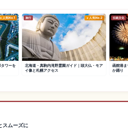
人気No.1
旅行
人気No.2
伝統文化
郭タワーを
北海道・真駒内滝野霊園ガイド｜頭大仏・モア
函館港ま
イ像と札幌アクセス
か踊り
とスムーズに