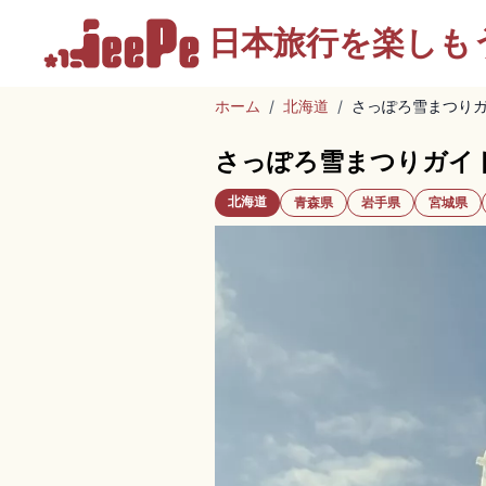
日本旅行を
楽しも
ホーム
/
北海道
/
さっぽろ雪まつり
さっぽろ雪まつりガイ
北海道
青森県
岩手県
宮城県