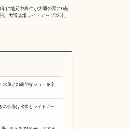
0年に地元中高生が大通公園に6基
開。大通会場ライトアップ22時、
・氷像と幻想的なショーを楽
きの会場は氷像とライトアッ
大通は地下鉄で約5分、すすき