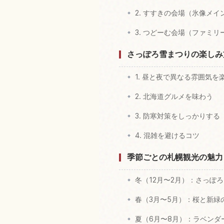
2. すすきの会場（氷像メイ
3. つどーむ会場（ファミリ
さっぽろ雪まつりの楽しみ
1. 昼と夜で異なる雰囲気を
2. 北海道グルメを味わう
3. 防寒対策をしっかりする
4. 混雑を避けるコツ
季節ごとの札幌観光の魅力
冬（12月〜2月）：さっぽ
春（3月〜5月）：桜と新緑
夏（6月〜8月）：ラベンダ