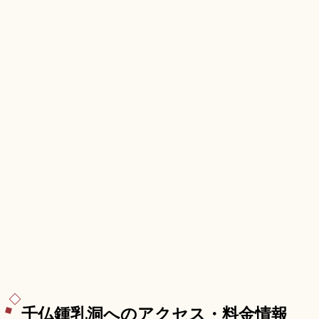
本殿(改修中)、藤本壮介氏設計の仮殿、参道の梅ヶ
枝餅、隈研吾設計のスターバックス、西鉄太宰府
駅徒歩5分のアクセスも押さえました。
千仏鍾乳洞へのアクセス・料金情報