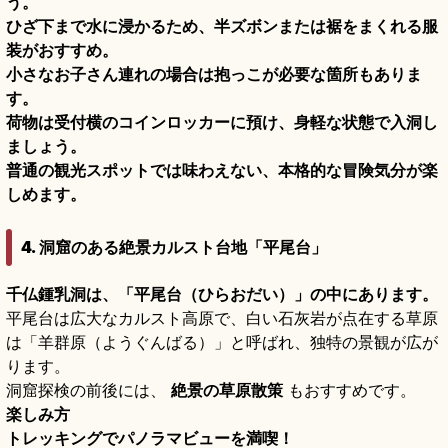
う。
ひざ下まで水に浸かるため、半ズボンまたは裾をまくれる服
装がおすすめ。
小さなお子さん連れの場合は抱っこが必要な箇所もありま
す。
荷物は受付横のコインロッカーに預け、身軽な状態で入洞し
ましょう。
普通の観光スポットでは味わえない、本格的な冒険気分が楽
しめます。
4. 洞窟のある絶景カルスト台地「平尾台」
千仏鍾乳洞は、「平尾台（ひらおだい）」の中にあります。
平尾台は広大なカルスト高原で、白い石灰岩が点在する草原
は「羊群原（ようぐんばる）」と呼ばれ、独特の景観が広が
ります。
洞窟探検の前後には、
絶景の草原散策
もおすすめです。
楽しみ方
トレッキングでパノラマビューを満喫！