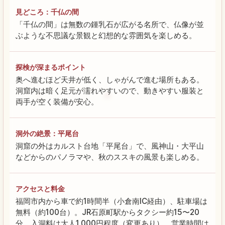
見どころ：千仏の間
「千仏の間」は無数の鍾乳石が広がる名所で、仏像が並
ぶような不思議な景観と幻想的な雰囲気を楽しめる。
探検が深まるポイント
奥へ進むほど天井が低く、しゃがんで進む場所もある。
洞窟内は暗く足元が濡れやすいので、動きやすい服装と
両手が空く装備が安心。
洞外の絶景：平尾台
洞窟の外はカルスト台地「平尾台」で、風神山・大平山
などからのパノラマや、秋のススキの風景も楽しめる。
アクセスと料金
福岡市内から車で約1時間半（小倉南IC経由）、駐車場は
無料（約100台）。JR石原町駅からタクシー約15〜20
分。入洞料は大人1,000円程度（変更あり）。営業時間は