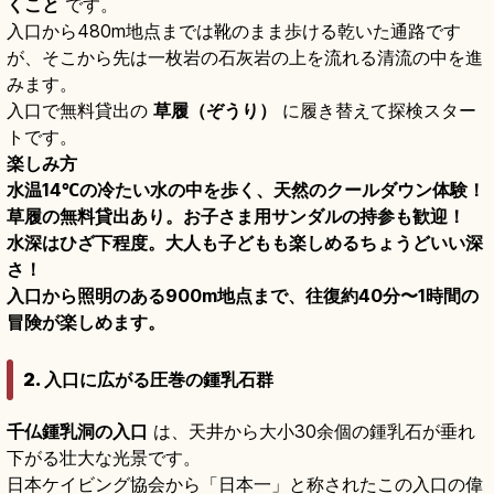
くこと
です。
入口から480m地点までは靴のまま歩ける乾いた通路です
が、そこから先は一枚岩の石灰岩の上を流れる清流の中を進
みます。
入口で無料貸出の
草履（ぞうり）
に履き替えて探検スター
トです。
楽しみ方
水温14℃の冷たい水の中を歩く、天然のクールダウン体験！
草履の無料貸出あり。お子さま用サンダルの持参も歓迎！
水深はひざ下程度。大人も子どもも楽しめるちょうどいい深
さ！
入口から照明のある900m地点まで、往復約40分〜1時間の
冒険が楽しめます。
2. 入口に広がる圧巻の鍾乳石群
千仏鍾乳洞の入口
は、天井から大小30余個の鍾乳石が垂れ
下がる壮大な光景です。
日本ケイビング協会から「日本一」と称されたこの入口の偉