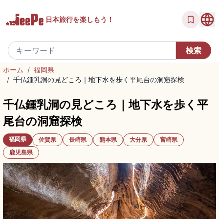
日本旅行を
楽しもう！
ホーム
/
福岡県
/
千仏鍾乳洞の見どころ｜地下水を歩く平尾台の洞窟探検
千仏鍾乳洞の見どころ｜地下水を歩く平
尾台の洞窟探検
福岡県
佐賀県
長崎県
熊本県
大分県
宮崎県
鹿児島県