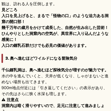
観は、訪れる人を圧倒します。
見どころ
入口を見上げると、まるで「怪物の口」のような迫力ある洞
窟の開口部！
幾千万年の歳月をかけて成長した、自然が生み出した芸術！
ひんやりとした洞窟内の空気が、異世界に入り込んだような
感覚に！
入口の鍾乳石群だけでも必見の価値があります。
3. 奥へ進むほどワイルドになる冒険気分
千仏鍾乳洞は、奥へ進むほど探検気分が増すのが魅力です。
水の中を進んでいくと、天井が低くなり、しゃがまないと進
めない場所も出てきます。
900m地点付近には「引き返してください」の表示があり、
その先はさらに狭く水深も増します。
⚠
注意点
洞窟内は暗く滑りやすいので、足元に注意して進みましょ