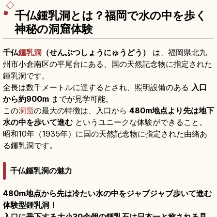
千仏鍾乳洞とは？福岡で水の中を歩く
神秘の洞窟体験
千仏
鍾乳洞
（せんぶつしょうにゅうどう）
は、福岡県北九
州市小倉南区の平尾台にある、国の天然記念物に指定された
鍾乳洞です。
全長は数千メートルに達するとされ、照明設備のある
入口
から約900m
までが見学可能。
この
洞窟
の最大の特徴は、入口から
480m地点より先は地下
水の中を歩いて進む
というユニークな体験ができること。
昭和10年（1935年）に国の天然記念物に指定された由緒あ
る鍾乳洞です。
千仏鍾乳洞の魅力
480m地点から先は冷たい水の中をジャブジャブ歩いて進む
体験型鍾乳洞！
入口に垂下する大小30余個の鍾乳石は日本一と称される見