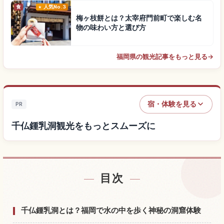
食
人気No.3
梅ヶ枝餅とは？太宰府門前町で楽しむ名
物の味わい方と選び方
福岡県の観光記事をもっと見る
→
宿・体験を見る
PR
千仏鍾乳洞観光をもっとスムーズに
目次
千仏鍾乳洞付近の宿を探す
↗
千仏鍾乳洞の体験を探す
↗
千仏鍾乳洞とは？福岡で水の中を歩く神秘の洞窟体験