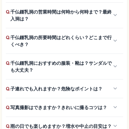
Q.
千仏鍾乳洞の営業時間は何時から何時まで？最終
keyboard_arrow_down
入洞は？
Q.
千仏鍾乳洞の所要時間はどれくらい？どこまで行
keyboard_arrow_down
くべき？
Q.
千仏鍾乳洞におすすめの服装・靴は？サンダルで
keyboard_arrow_down
も大丈夫？
keyboard_arrow_down
Q.
子連れでも入れますか？危険なポイントは？
keyboard_arrow_down
Q.
写真撮影はできますか？きれいに撮るコツは？
keyboard_arrow_down
Q.
雨の日でも楽しめますか？増水や中止の目安は？