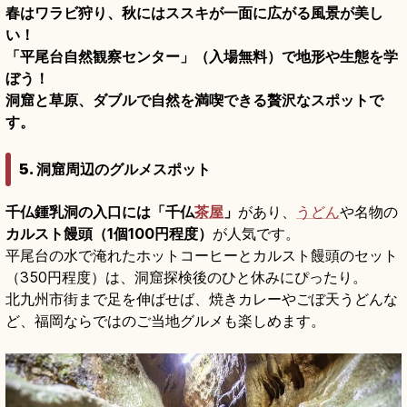
春はワラビ狩り、秋にはススキが一面に広がる風景が美し
い！
「平尾台自然観察センター」（入場無料）で地形や生態を学
ぼう！
洞窟と草原、ダブルで自然を満喫できる贅沢なスポットで
す。
5. 洞窟周辺のグルメスポット
千仏鍾乳洞の入口には「千仏
茶屋
」
があり、
うどん
や名物の
カルスト饅頭（1個100円程度）
が人気です。
平尾台の水で淹れたホットコーヒーとカルスト饅頭のセット
（350円程度）は、洞窟探検後のひと休みにぴったり。
北九州市街まで足を伸ばせば、焼きカレーやごぼ天うどんな
ど、福岡ならではのご当地グルメも楽しめます。