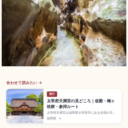
合わせて読みたい →
旅行
太宰府天満宮の見どころ｜仮殿・梅ヶ
枝餅・参拝ルート
太宰府天満宮は福岡県太宰府市にある全国の天満
宮の総本宮で、菅原道真公を祀る学問の神様の聖
福岡県
→
地。延喜3年(903年)の道真公薨去後、御墓所の上
に廟が建てられたことが始まり。重要文化財の御