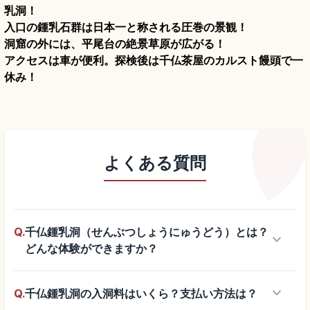
乳洞！
入口の鍾乳石群は日本一と称される圧巻の景観！
洞窟の外には、平尾台の絶景草原が広がる！
アクセスは車が便利。探検後は千仏茶屋のカルスト饅頭で一
休み！
よくある質問
Q.
千仏鍾乳洞（せんぶつしょうにゅうどう）とは？
keyboard_arrow_down
どんな体験ができますか？
keyboard_arrow_down
Q.
千仏鍾乳洞の入洞料はいくら？支払い方法は？