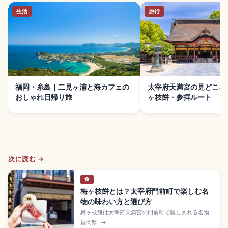
生活
旅行
福岡・糸島｜二見ヶ浦と海カフェの
太宰府天満宮の見どころ
おしゃれ日帰り旅
ヶ枝餅・参拝ルート
次に読む →
食
梅ヶ枝餅とは？太宰府門前町で楽しむ名
物の味わい方と選び方
梅ヶ枝餅は太宰府天満宮の門前町で親しまれる名物
の焼き餅。もち米とうるち米の生地でつぶあんを包
福岡県
→
み、梅の刻印が入った鉄板で焼き上げる。参道には