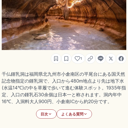
1
千仏鍾乳洞は福岡県北九州市小倉南区の平尾台にある国天然
記念物指定の鍾乳洞で、入口から480m地点より先は地下水
(水温14℃)の中を草履で歩いて進む体験スポット。1935年指
定、入口の鍾乳石30余個は日本一と称されます。洞内年中
16℃、入洞料大人900円、小倉南ICから約20分です。
目次
よくある質問