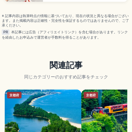
30軒以上の店が並び、菅原道真公と浄妙尼の伝説が
由来。手焼きと機械焼きの違い、毎月17日・25日の
限定よもぎ入りを紹介します。
※ 記事内容は執筆時点の情報に基づいており、現在の状況と異なる場合がござい
ます。また掲載内容は正確性・完全性を保証するものではありませんので、ご了
承ください。
PR
本記事には広告（アフィリエイトリンク）を含む場合があります。リンク
を経由したお申込みで運営者が手数料を得ることがあります。
関連記事
同じカテゴリーのおすすめ記事をチェック
京都府
京都府