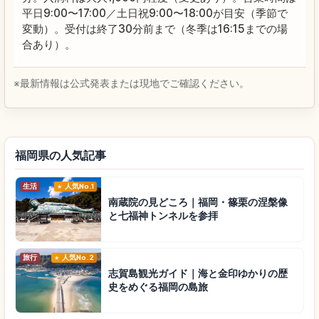
平日9:00〜17:00／土日祝9:00〜18:00が目安（季節で
変動）。受付は終了30分前まで（冬季は16:15までの場
合あり）。
※最新情報は公式発表または現地でご確認ください。
福岡県の人気記事
生活
人気No.1
南蔵院の見どころ｜福岡・篠栗の涅槃像
と七福神トンネルを参拝
旅行
人気No.2
志賀島観光ガイド｜海と金印ゆかりの歴
史をめぐる福岡の島旅