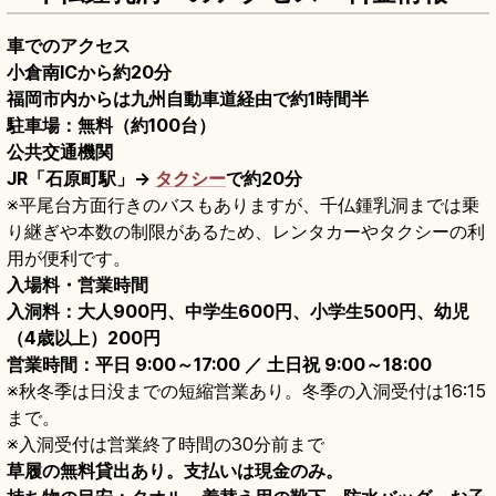
車でのアクセス
小倉南ICから約20分
福岡市内からは九州自動車道経由で約1時間半
駐車場：無料（約100台）
公共交通機関
JR「石原町駅」→
タクシー
で約20分
※平尾台方面行きのバスもありますが、千仏鍾乳洞までは乗
り継ぎや本数の制限があるため、レンタカーやタクシーの利
用が便利です。
入場料・営業時間
入洞料：大人900円、中学生600円、小学生500円、幼児
（4歳以上）200円
営業時間：平日 9:00～17:00 ／ 土日祝 9:00～18:00
※秋冬季は日没までの短縮営業あり。冬季の入洞受付は16:15
まで。
※入洞受付は営業終了時間の30分前まで
草履の無料貸出あり。支払いは現金のみ。