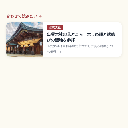
合わせて読みたい →
伝統文化
出雲大社の見どころ｜大しめ縄と縁結
びの聖地を参拝
出雲大社は島根県出雲市大社町にある縁結びの神
様・大国主大神を祀る古社で、「古事記」「日本
島根県
→
書紀」にも記される日本最古級の神社。延享元年
造営の本殿(国宝・大社造・高さ約24m)、参拝作
法「二礼四拍手一礼」、神楽殿の大しめ縄(長さ約
13.6m・重さ約5.2t)、JR出雲市駅から一畑電車で
約25分のアクセスも案内します。