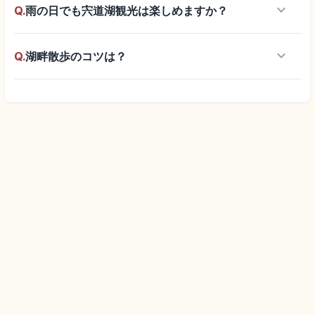
keyboard_arrow_down
Q.
雨の日でも宍道湖観光は楽しめますか？
keyboard_arrow_down
Q.
湖畔散歩のコツは？