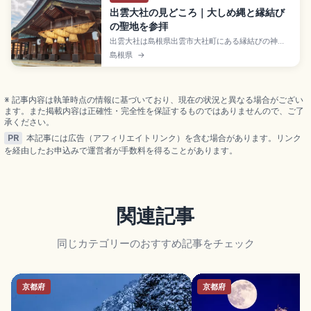
出雲大社の見どころ｜大しめ縄と縁結び
の聖地を参拝
出雲大社は島根県出雲市大社町にある縁結びの神
様・大国主大神を祀る古社で、「古事記」「日本書
島根県
→
紀」にも記される日本最古級の神社。延享元年造営
の本殿(国宝・大社造・高さ約24m)、参拝作法「二
礼四拍手一礼」、神楽殿の大しめ縄(長さ約13.6m・
重さ約5.2t)、JR出雲市駅から一畑電車で約25分のア
※ 記事内容は執筆時点の情報に基づいており、現在の状況と異なる場合がござい
クセスも案内します。
ます。また掲載内容は正確性・完全性を保証するものではありませんので、ご了
承ください。
PR
本記事には広告（アフィリエイトリンク）を含む場合があります。リンク
を経由したお申込みで運営者が手数料を得ることがあります。
関連記事
同じカテゴリーのおすすめ記事をチェック
京都府
京都府