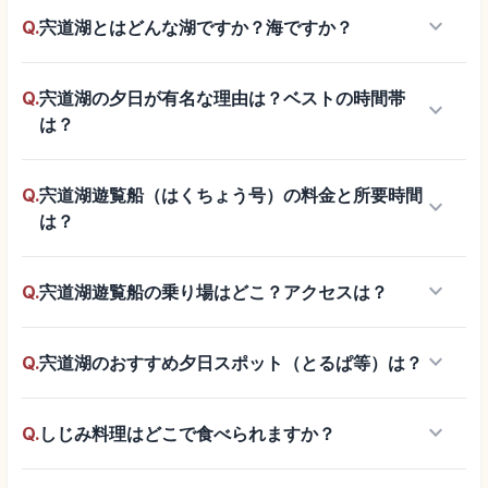
keyboard_arrow_down
Q.
宍道湖とはどんな湖ですか？海ですか？
Q.
宍道湖の夕日が有名な理由は？ベストの時間帯
keyboard_arrow_down
は？
Q.
宍道湖遊覧船（はくちょう号）の料金と所要時間
keyboard_arrow_down
は？
keyboard_arrow_down
Q.
宍道湖遊覧船の乗り場はどこ？アクセスは？
keyboard_arrow_down
Q.
宍道湖のおすすめ夕日スポット（とるぱ等）は？
keyboard_arrow_down
Q.
しじみ料理はどこで食べられますか？