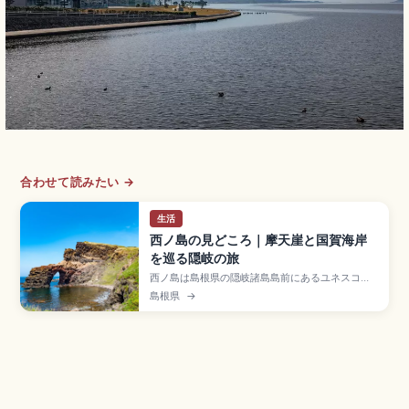
合わせて読みたい →
生活
西ノ島の見どころ｜摩天崖と国賀海岸
を巡る隠岐の旅
西ノ島は島根県の隠岐諸島島前にあるユネスコ世
界ジオパークの島で、海抜257mの摩天崖をはじ
島根県
→
め断崖絶壁の海岸線と緑の台地が広がる絶景スポ
ット。国名勝・天然記念物の国賀海岸(約7km)、
海蝕アーチの通天橋が見どころです。隠岐汽船七
類港から別府港フェリー約2時間半、境港レインボ
ージェット約1時間20分のアクセスも押さえまし
た。