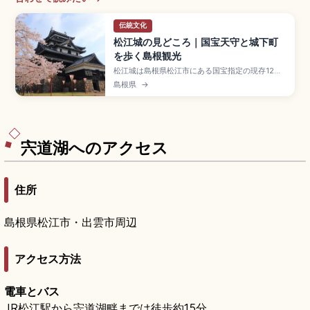
伝統文化
松江城の見どころ｜国宝天守と城下町
を歩く島根観光
松江城は島根県松江市にある国宝指定の現存12天
守のひとつで、堀尾吉晴が1611年に完成させた別
島根県
→
名「千鳥城」。天守は石垣含め約30mの四重五階
で、最上階から宍道湖や城下町を一望できます。
塩見縄手の武家屋敷、堀川遊覧船(約50分)、登閣
大人800円、JR松江駅からバス約10分のアクセス
も押さえています。
宍道湖へのアクセス
住所
島根県松江市・出雲市周辺
アクセス方法
電車とバス
JR松江駅から宍道湖畔までは徒歩約15分。