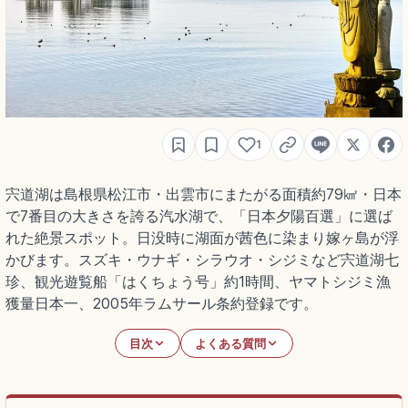
1
宍道湖は島根県松江市・出雲市にまたがる面積約79㎢・日本
で7番目の大きさを誇る汽水湖で、「日本夕陽百選」に選ば
れた絶景スポット。日没時に湖面が茜色に染まり嫁ヶ島が浮
かびます。スズキ・ウナギ・シラウオ・シジミなど宍道湖七
珍、観光遊覧船「はくちょう号」約1時間、ヤマトシジミ漁
獲量日本一、2005年ラムサール条約登録です。
目次
よくある質問