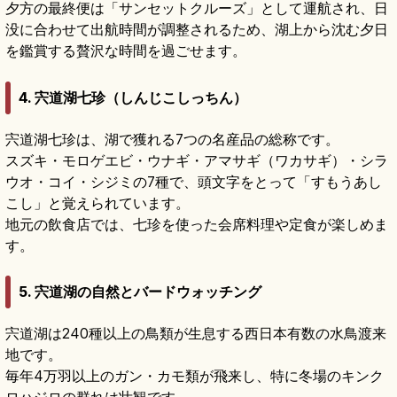
夕方の最終便は「サンセットクルーズ」として運航され、日
没に合わせて出航時間が調整されるため、湖上から沈む夕日
を鑑賞する贅沢な時間を過ごせます。
4. 宍道湖七珍（しんじこしっちん）
宍道湖七珍は、湖で獲れる7つの名産品の総称です。
スズキ・モロゲエビ・ウナギ・アマサギ（ワカサギ）・シラ
ウオ・コイ・シジミの7種で、頭文字をとって「すもうあし
こし」と覚えられています。
地元の飲食店では、七珍を使った会席料理や定食が楽しめま
す。
5. 宍道湖の自然とバードウォッチング
宍道湖は240種以上の鳥類が生息する西日本有数の水鳥渡来
地です。
毎年4万羽以上のガン・カモ類が飛来し、特に冬場のキンク