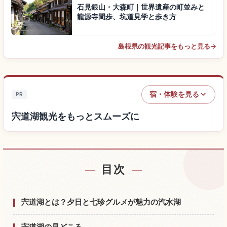
石見銀山・大森町｜世界遺産の町並みと
龍源寺間歩、坑道見学と歩き方
島根県の観光記事をもっと見る
→
宿・体験を見る
PR
宍道湖観光をもっとスムーズに
目次
宍道湖付近の宿を探す
↗
宍道湖の体験を探す
↗
宍道湖とは？夕日と七珍グルメが魅力の汽水湖
宍道湖の見どころ