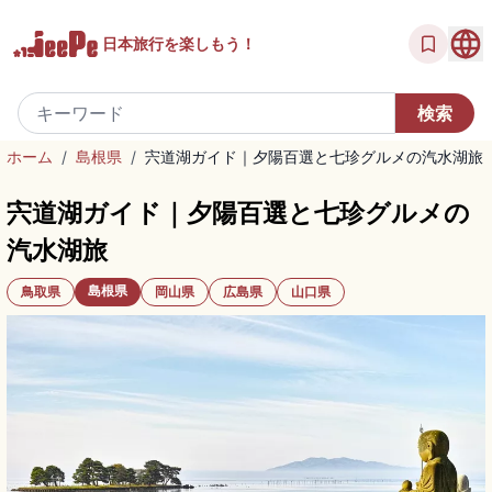
日本旅行を
楽しもう！
ホーム
/
島根県
/
宍道湖ガイド｜夕陽百選と七珍グルメの汽水湖旅
宍道湖ガイド｜夕陽百選と七珍グルメの
汽水湖旅
島根県
鳥取県
岡山県
広島県
山口県