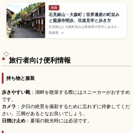
生活
石見銀山・大森町｜世界遺産の町並み
と龍源寺間歩、坑道見学と歩き方
石見銀山と大森町並みは島根県大田市にあるかつ
て世界有数の銀山として栄えた歴史を伝える世界
島根県
→
遺産エリア。常時公開の坑道・龍源寺間歩(入場
500円・9:00-17:00)、武家屋敷や商家が残る大
森町並み、石見銀山資料館、群言堂のカフェ、世
界遺産センター駐車場(無料・約400台)からのバ
ス・徒歩のアクセスをまとめました。
旅行者向け便利情報
持ち物と服装
歩きやすい靴
：湖畔を散策する際にはスニーカーがおすすめ
です。
カメラ
：夕日の絶景を撮影するために忘れずに持参してくだ
さい。三脚があるとなお良いでしょう。
日焼け止め
：夏場の観光時には必須です。