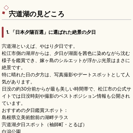
川沿いの桜と紅葉、JR玉造温泉駅・松江玉造ICか
らのアクセスをまとめました。
宍道湖の見どころ
1. 「日本夕陽百選」に選ばれた絶景の夕日
宍道湖といえば、やはり夕日です。
松江市側の湖岸からは、夕日が湖面を茜色に染めながら沈む
様子を鑑賞でき、嫁ヶ島のシルエットが浮かぶ光景はまさに
絶景です。
特に晴れた日の夕方は、写真撮影やデートスポットとして人
気があります。
日没の約30分前からが最も美しい時間帯で、松江市の公式サ
イトでは日没時刻や撮影のベストポジション情報も公開され
ています。
おすすめの夕日鑑賞スポット：
島根県立美術館前の湖畔テラス
宍道湖夕日スポット（袖師町・とるぱ）
白潟公園