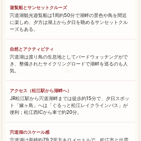
遊覧船とサンセットクルーズ
宍道湖観光遊覧船は1周約50分で湖畔の景色や鳥を間近
に楽しめ、夕方は湖上から夕日を眺めるサンセットクル
ーズもある。
自然とアクティビティ
宍道湖は渡り鳥の生息地としてバードウォッチングがで
き、整備されたサイクリングロードで湖畔を巡るのも人
気。
アクセス（松江駅から湖畔へ）
JR松江駅から宍道湖畔までは徒歩約15分で、夕日スポッ
ト「嫁ヶ島」へは「ぐるっと松江レイクラインバス」が
便利；松江西ICから車で約20分。
宍道湖のスケール感
宍道湖は面積約79.2平方キロメートルで、松江市と出雲