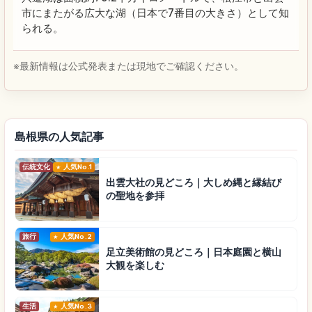
市にまたがる広大な湖（日本で7番目の大きさ）として知
られる。
※最新情報は公式発表または現地でご確認ください。
島根県の人気記事
伝統文化
人気No.1
出雲大社の見どころ｜大しめ縄と縁結び
の聖地を参拝
旅行
人気No.2
足立美術館の見どころ｜日本庭園と横山
大観を楽しむ
生活
人気No.3