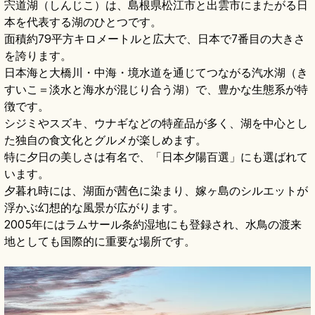
宍道湖（しんじこ）は、島根県松江市と出雲市にまたがる日
本を代表する湖のひとつです。
面積約79平方キロメートルと広大で、日本で7番目の大きさ
を誇ります。
日本海と大橋川・中海・境水道を通じてつながる汽水湖（き
すいこ＝淡水と海水が混じり合う湖）で、豊かな生態系が特
徴です。
シジミやスズキ、ウナギなどの特産品が多く、湖を中心とし
た独自の食文化とグルメが楽しめます。
特に夕日の美しさは有名で、「日本夕陽百選」にも選ばれて
います。
夕暮れ時には、湖面が茜色に染まり、嫁ヶ島のシルエットが
浮かぶ幻想的な風景が広がります。
2005年にはラムサール条約湿地にも登録され、水鳥の渡来
地としても国際的に重要な場所です。