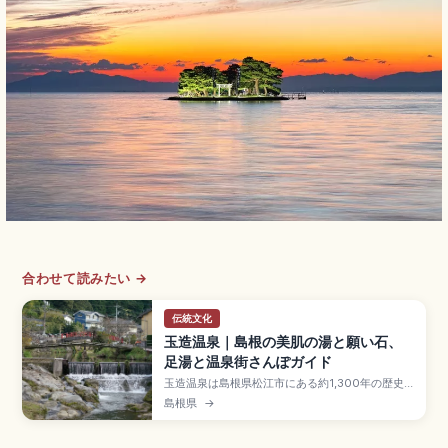
合わせて読みたい →
伝統文化
玉造温泉｜島根の美肌の湯と願い石、
足湯と温泉街さんぽガイド
玉造温泉は島根県松江市にある約1,300年の歴史
を持つ日本最古級の温泉で、出雲国風土記にも記
島根県
→
載のある「美肌の湯」。ナトリウム・カルシウム-
硫酸塩・塩化物泉の保湿効果、玉作湯神社の願い
石と叶い石、姫神広場・湯薬師広場の足湯、玉湯