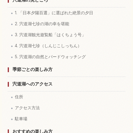
1. 「日本夕陽百選」に選ばれた絶景の夕日
2. 宍道湖七珍の湖の幸を堪能
3. 宍道湖観光遊覧船「はくちょう号」
4. 宍道湖七珍（しんじこしっちん）
5. 宍道湖の自然とバードウォッチング
季節ごとの楽しみ方
宍道湖へのアクセス
住所
アクセス方法
駐車場
おすすめの楽しみ方