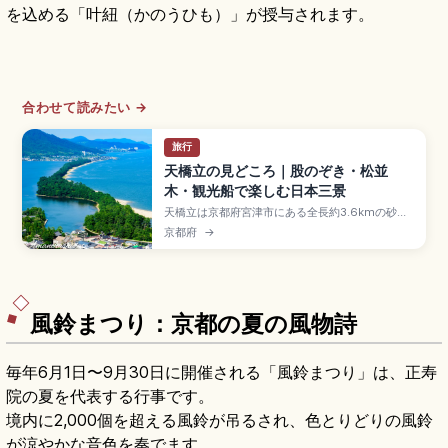
を込める「叶紐（かのうひも）」が授与されます。
合わせて読みたい →
旅行
天橋立の見どころ｜股のぞき・松並
木・観光船で楽しむ日本三景
天橋立は京都府宮津市にある全長約3.6kmの砂州
で、宮城・松島と広島・宮島と並ぶ日本三景のひ
京都府
→
とつ。約6,700本の松の白砂青松が特別名勝に指
定されています。天橋立ビューランド・傘松公園
の「股のぞき」、レンタサイクル(約20分横断)、
智恩寺「智恵の餅」、京都駅から鉄道で約2時間の
アクセスも押さえています。
風鈴まつり：京都の夏の風物詩
毎年6月1日〜9月30日に開催される「風鈴まつり」は、正寿
院の夏を代表する行事です。
境内に2,000個を超える風鈴が吊るされ、色とりどりの風鈴
が涼やかな音色を奏でます。