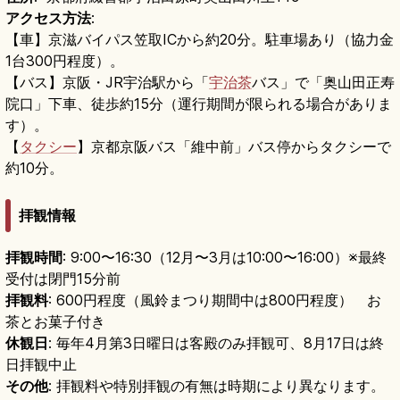
アクセス方法
:
【車】京滋バイパス笠取ICから約20分。駐車場あり（協力金
1台300円程度）。
【バス】京阪・JR宇治駅から「
宇治茶
バス」で「奥山田正寿
院口」下車、徒歩約15分（運行期間が限られる場合がありま
す）。
【
タクシー
】京都京阪バス「維中前」バス停からタクシーで
約10分。
拝観情報
拝観時間
: 9:00〜16:30（12月〜3月は10:00〜16:00）※最終
受付は閉門15分前
拝観料
: 600円程度（風鈴まつり期間中は800円程度） お
茶とお菓子付き
休観日
: 毎年4月第3日曜日は客殿のみ拝観可、8月17日は終
日拝観中止
その他
: 拝観料や特別拝観の有無は時期により異なります。