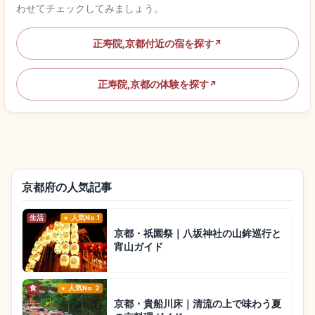
わせてチェックしてみましょう。
正寿院,京都付近の宿を探す
↗
正寿院,京都の体験を探す
↗
京都府の人気記事
生活
人気No.1
京都・祇園祭｜八坂神社の山鉾巡行と
宵山ガイド
食
人気No.2
京都・貴船川床｜清流の上で味わう夏