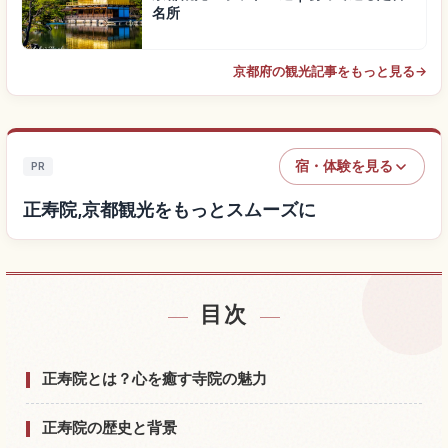
名所
京都府の観光記事をもっと見る
→
宿・体験を見る
PR
正寿院,京都観光をもっとスムーズに
目次
正寿院,京都付近の宿を探す
↗
正寿院,京都の体験を探す
↗
正寿院とは？心を癒す寺院の魅力
正寿院の歴史と背景