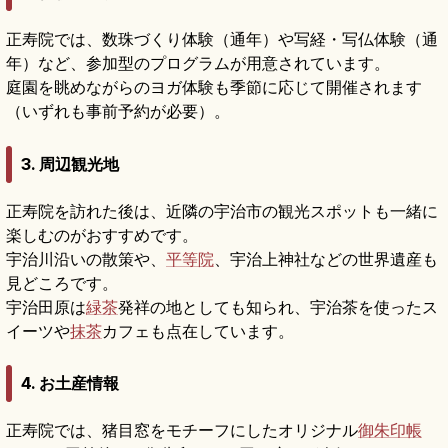
正寿院では、数珠づくり体験（通年）や写経・写仏体験（通
年）など、参加型のプログラムが用意されています。
庭園を眺めながらのヨガ体験も季節に応じて開催されます
（いずれも事前予約が必要）。
3. 周辺観光地
正寿院を訪れた後は、近隣の宇治市の観光スポットも一緒に
楽しむのがおすすめです。
宇治川沿いの散策や、
平等院
、宇治上神社などの世界遺産も
見どころです。
宇治田原は
緑茶
発祥の地としても知られ、宇治茶を使ったス
イーツや
抹茶
カフェも点在しています。
4. お土産情報
正寿院では、猪目窓をモチーフにしたオリジナル
御朱印帳