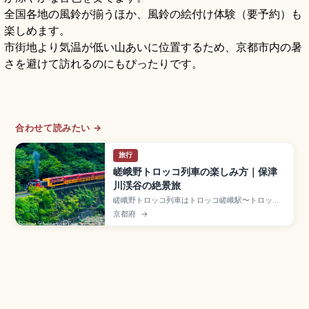
全国各地の風鈴が揃うほか、風鈴の絵付け体験（要予約）も
楽しめます。
市街地より気温が低い山あいに位置するため、京都市内の暑
さを避けて訪れるのにもぴったりです。
合わせて読みたい →
旅行
嵯峨野トロッコ列車の楽しみ方｜保津
川渓谷の絶景旅
嵯峨野トロッコ列車はトロッコ嵯峨駅〜トロッコ
亀岡駅約7.3kmを結ぶ観光列車で、保津川渓谷沿
京都府
→
いの絶景を約25分で楽しめる人気の観光列車で
す。レトロなディーゼル機関車が5両を牽引、5号
車「ザ・リッチ号」が人気。乗車料金大人880円
(全席指定)、12月30日〜2月末日運休、桜・紅葉
シーズンの予約方法をまとめました。