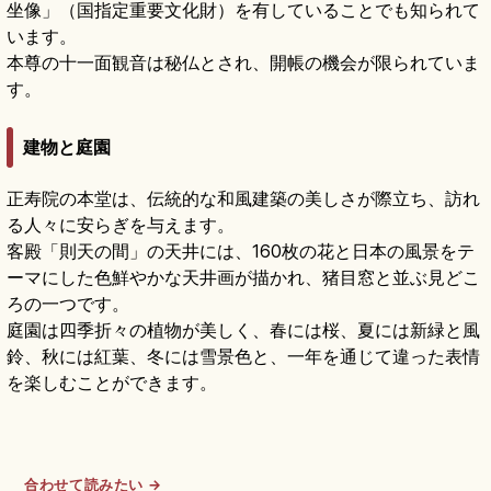
坐像」（国指定重要文化財）を有していることでも知られて
います。
本尊の十一面観音は秘仏とされ、開帳の機会が限られていま
す。
建物と庭園
正寿院の本堂は、伝統的な和風建築の美しさが際立ち、訪れ
る人々に安らぎを与えます。
客殿「則天の間」の天井には、160枚の花と日本の風景をテ
ーマにした色鮮やかな天井画が描かれ、猪目窓と並ぶ見どこ
ろの一つです。
庭園は四季折々の植物が美しく、春には桜、夏には新緑と風
鈴、秋には紅葉、冬には雪景色と、一年を通じて違った表情
を楽しむことができます。
合わせて読みたい →