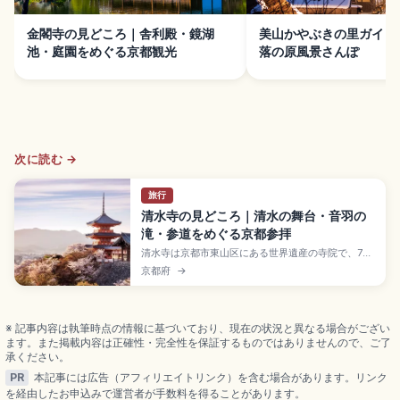
金閣寺の見どころ｜舎利殿・鏡湖
美山かやぶきの里ガイド
池・庭園をめぐる京都観光
落の原風景さんぽ
次に読む →
旅行
清水寺の見どころ｜清水の舞台・音羽の
滝・参道をめぐる京都参拝
清水寺は京都市東山区にある世界遺産の寺院で、778
年(宝亀9年)に賢心が音羽山で観音像を祀ったのが始
京都府
→
まり。坂上田村麻呂が仏殿を建立したと伝わりま
す。国宝・本堂の「清水の舞台」は懸造の傑作で、
京都市街を一望。音羽の滝(延命長寿・恋愛成就・学
業成就の3筋)、重要文化財の三重塔、拝観料大人
※ 記事内容は執筆時点の情報に基づいており、現在の状況と異なる場合がござい
500円のアクセスも押さえています。
ます。また掲載内容は正確性・完全性を保証するものではありませんので、ご了
承ください。
PR
本記事には広告（アフィリエイトリンク）を含む場合があります。リンク
を経由したお申込みで運営者が手数料を得ることがあります。