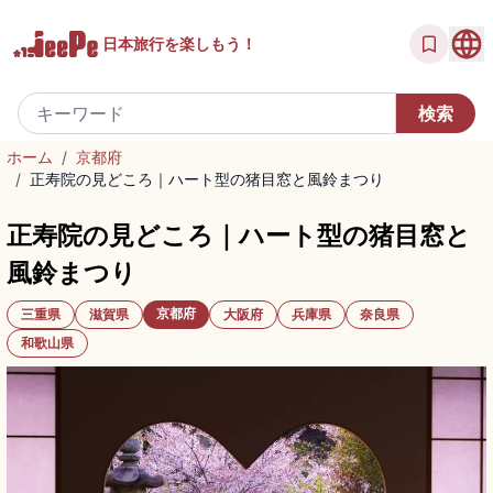
日本旅行を
楽しもう！
ホーム
/
京都府
/
正寿院の見どころ｜ハート型の猪目窓と風鈴まつり
正寿院の見どころ｜ハート型の猪目窓と
風鈴まつり
京都府
三重県
滋賀県
大阪府
兵庫県
奈良県
和歌山県