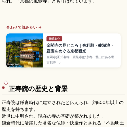
られ、「京都の風鈴寺」とも呼ばれています。
合わせて読みたい →
伝統文化
金閣寺の見どころ｜舎利殿・鏡湖池・
庭園をめぐる京都観光
金閣寺(正式名称・鹿苑寺)は京都・北山にある世界
遺産で、金箔に覆われた三層の舎利殿が象徴的な
京都府
→
日本屈指の名所。異なる建築様式の融合、鏡湖池
に映る逆さ金閣、回遊式庭園の見どころを解説。
拝観料・営業時間、京都駅からのバスアクセス
(35〜50分)、所要時間40分〜1時間、紅葉や雪景
色のベストシーズンを整理しています。
正寿院の歴史と背景
正寿院は鎌倉時代に建立されたと伝えられ、約800年以上の
歴史を持ちます。
近世に中興され、現在の寺の基礎が築かれました。
鎌倉時代に活躍した著名な仏師・快慶作とされる「不動明王