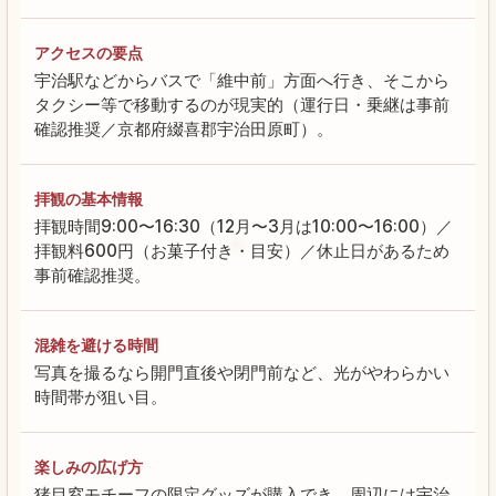
アクセスの要点
宇治駅などからバスで「維中前」方面へ行き、そこから
タクシー等で移動するのが現実的（運行日・乗継は事前
確認推奨／京都府綴喜郡宇治田原町）。
拝観の基本情報
拝観時間9:00〜16:30（12月〜3月は10:00〜16:00）／
拝観料600円（お菓子付き・目安）／休止日があるため
事前確認推奨。
混雑を避ける時間
写真を撮るなら開門直後や閉門前など、光がやわらかい
時間帯が狙い目。
楽しみの広げ方
猪目窓モチーフの限定グッズが購入でき、周辺には宇治