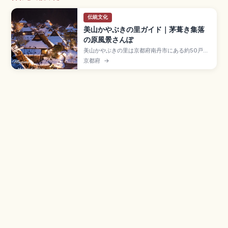
伝統文化
美山かやぶきの里ガイド｜茅葺き集落
の原風景さんぽ
美山かやぶきの里は京都府南丹市にある約50戸の
茅葺き集落で、「北山型民家」が39棟並ぶ国の重
京都府
→
要伝統的建造物群保存地区。1993年選定、UN
Tourismの「ベスト・ツーリズム・ビレッジ」に
も認定されたスポット。美山民俗資料館(入館300
円)、駐車場500円、JR日吉駅から南丹市営バスの
アクセスも押さえました。