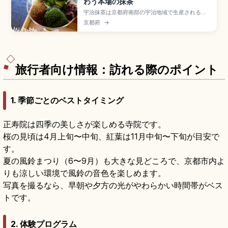
わう本場の抹茶
宇治抹茶は京都府南部の宇治地域で生産される日
本三大茶のひとつで、川霧と寒暖差が育む豊かな
京都府
→
甘みと香りが特徴の伝統茶。1191年に栄西禅師が
中国から持ち帰った茶の種子が始まりとされ、覆
下栽培の碾茶を石臼で挽いて作られます。茶摘み
体験、抹茶パフェ、世界遺産の平等院・宇治上神
社、JR宇治駅徒歩約10分をまとめました。
旅行者向け情報：訪れる際のポイント
1. 季節ごとのベストタイミング
正寿院は四季の美しさが楽しめる寺院です。
桜の見頃は4月上旬〜中旬、紅葉は11月中旬〜下旬が目安で
す。
夏の風鈴まつり（6〜9月）も大きな見どころで、京都市内よ
りも涼しい環境で風鈴の音色を楽しめます。
写真を撮るなら、早朝や夕方の光がやわらかい時間帯がベス
トです。
2. 体験プログラム