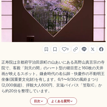
3
正寿院は京都府宇治田原町の山あいにある高野山真言宗の寺
院で、客殿「則天の間」のハート型の猪目窓と160枚の天井
画が映えるスポット。鎌倉時代の名仏師・快慶作の不動明王
坐像(国重要文化財)を有します。6/1〜9/30の風鈴まつり
(2,000個超)、拝観大人600円、京滋バイパス「笠取IC」か
ら約20分を整理しています。
目次
よくある質問