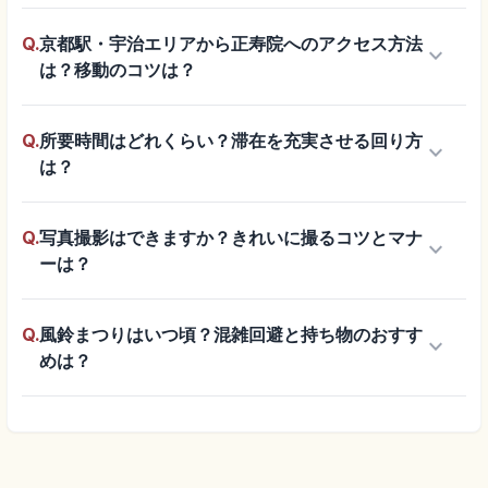
Q.
京都駅・宇治エリアから正寿院へのアクセス方法
keyboard_arrow_down
は？移動のコツは？
Q.
所要時間はどれくらい？滞在を充実させる回り方
keyboard_arrow_down
は？
Q.
写真撮影はできますか？きれいに撮るコツとマナ
keyboard_arrow_down
ーは？
Q.
風鈴まつりはいつ頃？混雑回避と持ち物のおすす
keyboard_arrow_down
めは？