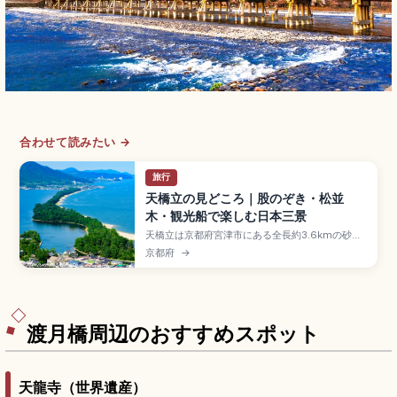
合わせて読みたい →
旅行
天橋立の見どころ｜股のぞき・松並
木・観光船で楽しむ日本三景
天橋立は京都府宮津市にある全長約3.6kmの砂州
で、宮城・松島と広島・宮島と並ぶ日本三景のひ
京都府
→
とつ。約6,700本の松の白砂青松が特別名勝に指
定されています。天橋立ビューランド・傘松公園
の「股のぞき」、レンタサイクル(約20分横断)、
智恩寺「智恵の餅」、京都駅から鉄道で約2時間の
アクセスも押さえています。
渡月橋周辺のおすすめスポット
天龍寺（世界遺産）