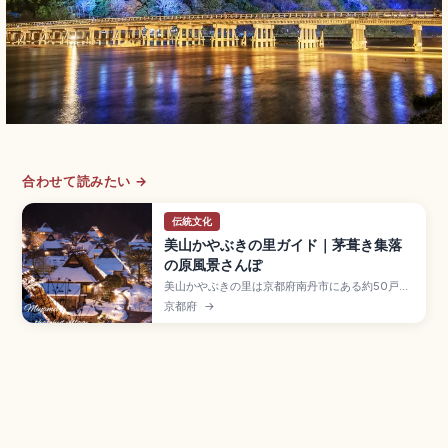
合わせて読みたい →
伝統文化
美山かやぶきの里ガイド｜茅葺き集落
の原風景さんぽ
美山かやぶきの里は京都府南丹市にある約50戸の
茅葺き集落で、「北山型民家」が39棟並ぶ国の重
京都府
→
要伝統的建造物群保存地区。1993年選定、UN
Tourismの「ベスト・ツーリズム・ビレッジ」に
も認定されたスポット。美山民俗資料館(入館300
円)、駐車場500円、JR日吉駅から南丹市営バスの
アクセスも押さえました。