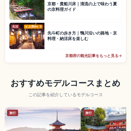
京都・貴船川床｜清流の上で味わう夏
の京料理ガイド
生活
人気No.3
先斗町の歩き方｜鴨川沿いの路地・京
料理・納涼床を楽しむ
京都府の観光記事をもっと見る
→
おすすめモデルコースまとめ
この記事を紹介しているモデルコース
旅行
旅行