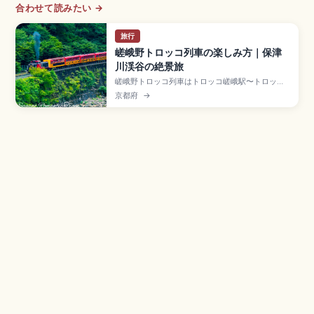
合わせて読みたい →
旅行
嵯峨野トロッコ列車の楽しみ方｜保津
川渓谷の絶景旅
嵯峨野トロッコ列車はトロッコ嵯峨駅〜トロッコ
亀岡駅約7.3kmを結ぶ観光列車で、保津川渓谷沿
京都府
→
いの絶景を約25分で楽しめる人気の観光列車で
す。レトロなディーゼル機関車が5両を牽引、5号
車「ザ・リッチ号」が人気。乗車料金大人880円
(全席指定)、12月30日〜2月末日運休、桜・紅葉
シーズンの予約方法をまとめました。