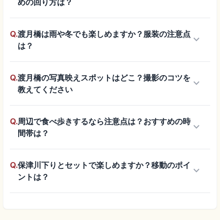
めの回り方は？
Q.
渡月橋は雨や冬でも楽しめますか？服装の注意点
keyboard_arrow_down
は？
Q.
渡月橋の写真映えスポットはどこ？撮影のコツを
keyboard_arrow_down
教えてください
Q.
周辺で食べ歩きするなら注意点は？おすすめの時
keyboard_arrow_down
間帯は？
Q.
保津川下りとセットで楽しめますか？移動のポイ
keyboard_arrow_down
ントは？