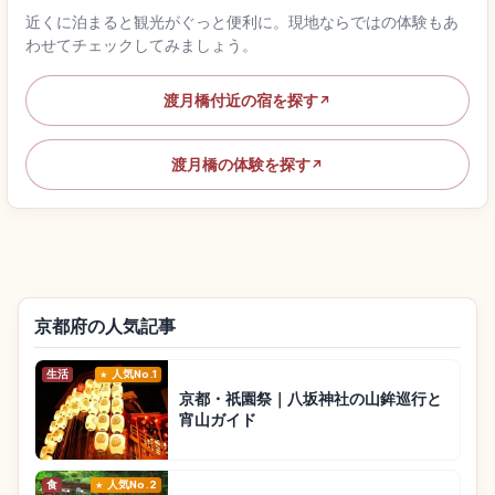
近くに泊まると観光がぐっと便利に。現地ならではの体験もあ
わせてチェックしてみましょう。
渡月橋付近の宿を探す
↗
渡月橋の体験を探す
↗
京都府の人気記事
生活
人気No.1
京都・祇園祭｜八坂神社の山鉾巡行と
宵山ガイド
食
人気No.2