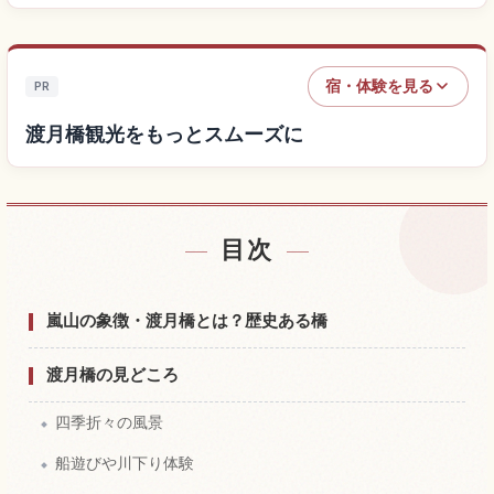
宿・体験を見る
PR
渡月橋観光をもっとスムーズに
目次
渡月橋付近の宿を探す
↗
渡月橋の体験を探す
↗
嵐山の象徴・渡月橋とは？歴史ある橋
渡月橋の見どころ
四季折々の風景
船遊びや川下り体験