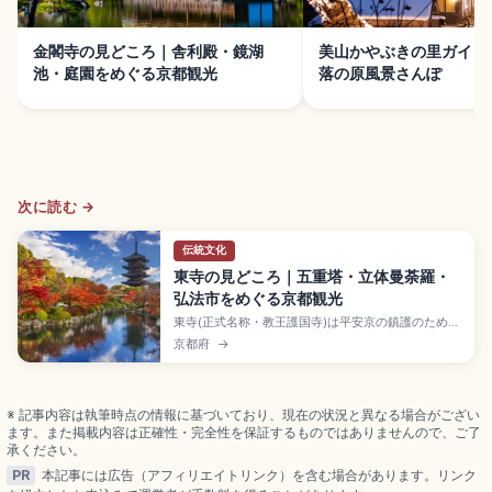
金閣寺の見どころ｜舎利殿・鏡湖
美山かやぶきの里ガイド
池・庭園をめぐる京都観光
落の原風景さんぽ
次に読む →
伝統文化
東寺の見どころ｜五重塔・立体曼荼羅・
弘法市をめぐる京都観光
東寺(正式名称・教王護国寺)は平安京の鎮護のために
建立された真言密教の根本道場で、京都駅から徒歩
京都府
→
約15分の世界遺産。高さ約55mの国宝・五重塔、空
海が構想した21体の立体曼荼羅、毎月21日の弘法
市、春の不二桜と五重塔の競演、近鉄東寺駅徒歩約
10分・JR京都駅八条口徒歩約15分のアクセス情報も
※ 記事内容は執筆時点の情報に基づいており、現在の状況と異なる場合がござい
含めています。
ます。また掲載内容は正確性・完全性を保証するものではありませんので、ご了
承ください。
PR
本記事には広告（アフィリエイトリンク）を含む場合があります。リンク