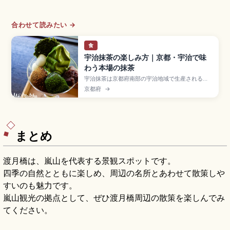
合わせて読みたい →
食
宇治抹茶の楽しみ方｜京都・宇治で味
わう本場の抹茶
宇治抹茶は京都府南部の宇治地域で生産される日
本三大茶のひとつで、川霧と寒暖差が育む豊かな
京都府
→
甘みと香りが特徴の伝統茶。1191年に栄西禅師が
中国から持ち帰った茶の種子が始まりとされ、覆
下栽培の碾茶を石臼で挽いて作られます。茶摘み
体験、抹茶パフェ、世界遺産の平等院・宇治上神
社、JR宇治駅徒歩約10分をまとめました。
まとめ
渡月橋は、嵐山を代表する景観スポットです。
四季の自然とともに楽しめ、周辺の名所とあわせて散策しや
すいのも魅力です。
嵐山観光の拠点として、ぜひ渡月橋周辺の散策を楽しんでみ
てください。