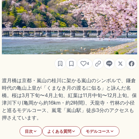
4
渡月橋は京都・嵐山の桂川に架かる嵐山のシンボルで、鎌倉
時代の亀山上皇が「くまなき月の渡るに似る」と詠んだ名
橋。桜は3月下旬〜4月上旬、紅葉は11月中旬〜12月上旬。保
津川下り(亀岡から約16km・約2時間)、天龍寺・竹林の小径
と巡るモデルコース、嵐電「嵐山駅」徒歩3分のアクセスも
押さえています。
目次
よくある質問
モデルコース