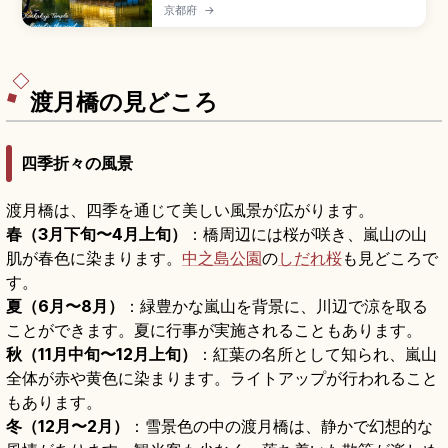
遺産で、金箔に覆われた三層の舎利殿が象徴的な
京都府
→
日本屈指の名所。異なる建築様式の融合、鏡湖池
に映る逆さ金閣、回遊式庭園の見どころを解説。
拝観料・営業時間、京都駅からのバスアクセス
(35〜50分)、所要時間40分〜1時間、紅葉や雪景
色のベストシーズンを整理しています。
渡月橋の見どころ
四季折々の風景
渡月橋は、四季を通じて美しい風景が広がります。
春（3月下旬〜4月上旬）
：橋周辺には桜が咲き、嵐山の山
肌が春色に染まります。
中之島公園
の
しだれ桜
も見どころで
す。
夏（6月〜8月）
：緑豊かな嵐山を背景に、川辺で涼を取る
ことができます。夏に行事が実施されることもあります。
秋（11月中旬〜12月上旬）
：紅葉の名所として知られ、嵐山
全体が赤や黄色に染まります。ライトアップが行われること
もあります。
冬（12月〜2月）
：雪景色の中の渡月橋は、静かで幻想的な