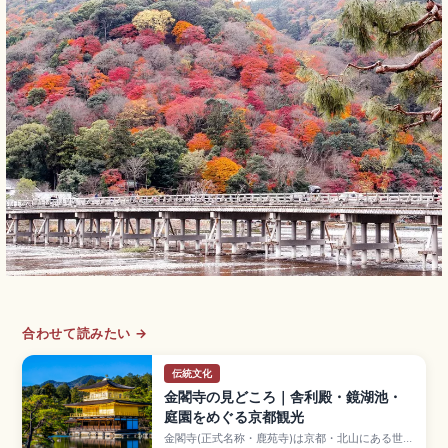
合わせて読みたい →
伝統文化
金閣寺の見どころ｜舎利殿・鏡湖池・
庭園をめぐる京都観光
金閣寺(正式名称・鹿苑寺)は京都・北山にある世界