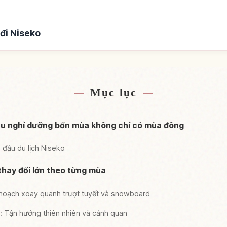
đi Niseko
ần Niseko
Tìm trải nghi
↗
Mục lục
Khu nghỉ dưỡng bốn mùa không chỉ có mùa đông
n đầu du lịch Niseko
hay đổi lớn theo từng mùa
hoạch xoay quanh trượt tuyết và snowboard
: Tận hưởng thiên nhiên và cảnh quan