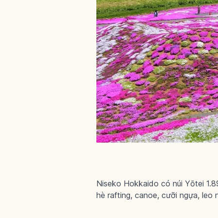
Niseko Hokkaido có núi Yōtei 1.
hè rafting, canoe, cưỡi ngựa, leo n