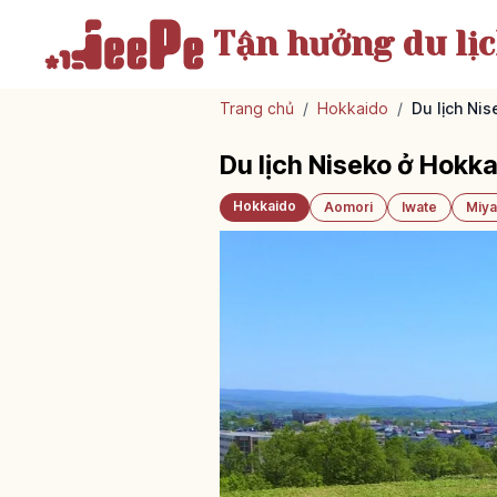
Tận hưởng
du lị
Trang chủ
/
Hokkaido
/
Du lịch Ni
Du lịch Niseko ở Hokk
Hokkaido
Aomori
Iwate
Miya