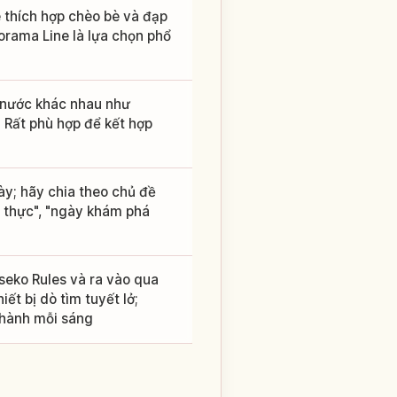
 thích hợp chèo bè và đạp
orama Line là lựa chọn phổ
 nước khác nhau như
 Rất phù hợp để kết hợp
ày; hãy chia theo chủ đề
m thực", "ngày khám phá
iseko Rules và ra vào qua
ết bị dò tìm tuyết lở;
t hành mỗi sáng