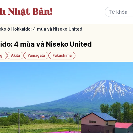
ch Nhật Bản!
seko ở Hokkaido: 4 mùa và Niseko United
aido: 4 mùa và Niseko United
gi
Akita
Yamagata
Fukushima