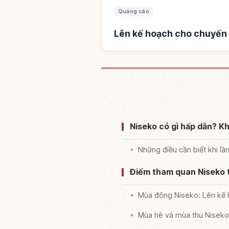
Quảng cáo
Lên kế hoạch cho chuyến 
Tìm chỗ ở g
Niseko có gì hấp dẫn? 
Những điều cần biết khi lầ
Điểm tham quan Niseko t
Mùa đông Niseko: Lên kế 
Mùa hè và mùa thu Niseko