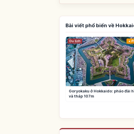
Bài viết phổ biến về Hokka
Du lịch
P
Goryokaku ở Hokkaido: pháo đài h
và tháp 107m