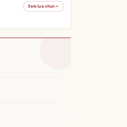
Xem lựa chọn
ệm tại Niseko
↗