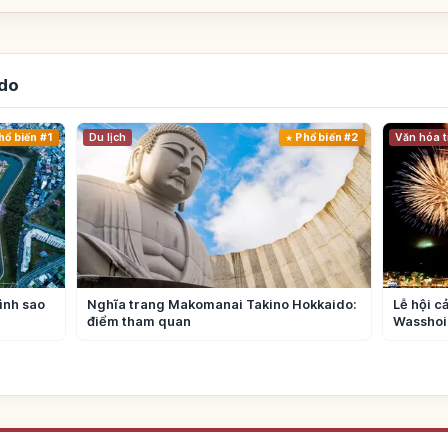
ido
hổ biến #1
Du lịch
Phổ biến #2
Văn hóa t
ình sao
Nghĩa trang Makomanai Takino Hokkaido:
Lễ hội c
điểm tham quan
Wasshoi