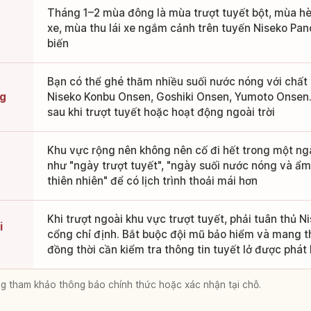
Tháng 1–2 mùa đông là mùa trượt tuyết bột, mùa hè
xe, mùa thu lái xe ngắm cảnh trên tuyến Niseko Pan
biến
Bạn có thể ghé thăm nhiều suối nước nóng với chất
ng
Niseko Konbu Onsen, Goshiki Onsen, Yumoto Onsen.
sau khi trượt tuyết hoặc hoạt động ngoài trời
Khu vực rộng nên không nên cố đi hết trong một ng
như "ngày trượt tuyết", "ngày suối nước nóng và ẩ
thiên nhiên" để có lịch trình thoải mái hơn
Khi trượt ngoài khu vực trượt tuyết, phải tuân thủ N
i
cổng chỉ định. Bắt buộc đội mũ bảo hiểm và mang thi
đồng thời cần kiểm tra thông tin tuyết lở được phá
lòng tham khảo thông báo chính thức hoặc xác nhận tại chỗ.