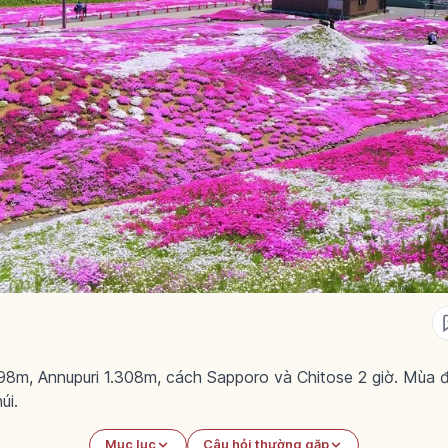
898m, Annupuri 1.308m, cách Sapporo và Chitose 2 giờ. Mùa 
úi.
Mục lục
Câu hỏi thường gặp