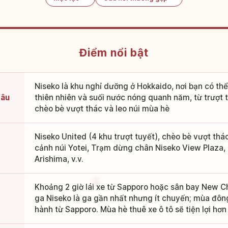
Điểm nổi bật
Niseko là khu nghỉ dưỡng ở Hokkaido, nơi bạn có th
câu
thiên nhiên và suối nước nóng quanh năm, từ trượt
chèo bè vượt thác và leo núi mùa hè
Niseko United (4 khu trượt tuyết), chèo bè vượt thá
cảnh núi Yotei, Trạm dừng chân Niseko View Plaza,
Arishima, v.v.
Khoảng 2 giờ lái xe từ Sapporo hoặc sân bay New C
ga Niseko là ga gần nhất nhưng ít chuyến; mùa đông
hành từ Sapporo. Mùa hè thuê xe ô tô sẽ tiện lợi hơn